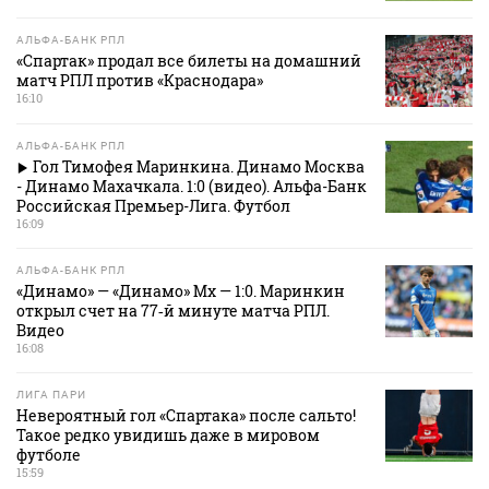
АЛЬФА-БАНК РПЛ
«Спартак» продал все билеты на домашний
матч РПЛ против «Краснодара»
16:10
АЛЬФА-БАНК РПЛ
Гол Тимофея Маринкина. Динамо Москва
- Динамо Махачкала. 1:0 (видео). Альфа-Банк
Российская Премьер-Лига. Футбол
16:09
АЛЬФА-БАНК РПЛ
«Динамо» — «Динамо» Мх — 1:0. Маринкин
открыл счет на 77‑й минуте матча РПЛ.
Видео
16:08
ЛИГА ПАРИ
Невероятный гол «Спартака» после сальто!
Такое редко увидишь даже в мировом
футболе
15:59