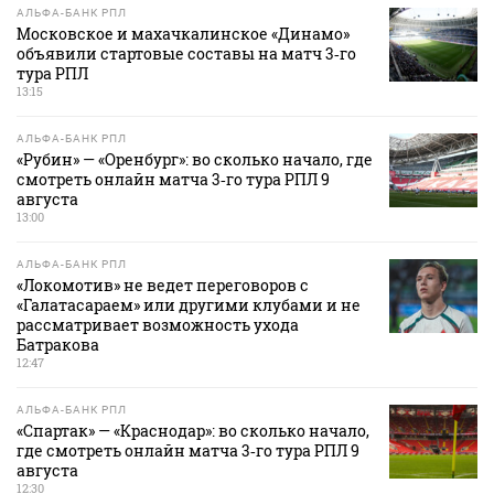
АЛЬФА-БАНК РПЛ
Московское и махачкалинское «Динамо»
объявили стартовые составы на матч 3‑го
тура РПЛ
13:15
АЛЬФА-БАНК РПЛ
«Рубин» — «Оренбург»: во сколько начало, где
смотреть онлайн матча 3‑го тура РПЛ 9
августа
13:00
АЛЬФА-БАНК РПЛ
«Локомотив» не ведет переговоров с
«Галатасараем» или другими клубами и не
рассматривает возможность ухода
Батракова
12:47
АЛЬФА-БАНК РПЛ
«Спартак» — «Краснодар»: во сколько начало,
где смотреть онлайн матча 3‑го тура РПЛ 9
августа
12:30