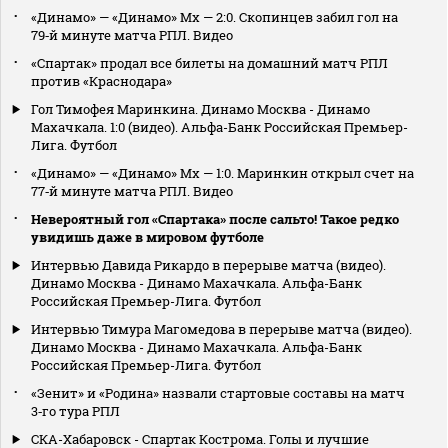
«Динамо» — «Динамо» Мх — 2:0. Скопинцев забил гол на
79‑й минуте матча РПЛ. Видео
«Спартак» продал все билеты на домашний матч РПЛ
против «Краснодара»
Гол Тимофея Маринкина. Динамо Москва - Динамо
Махачкала. 1:0 (видео). Альфа-Банк Российская Премьер-
Лига. Футбол
«Динамо» — «Динамо» Мх — 1:0. Маринкин открыл счет на
77‑й минуте матча РПЛ. Видео
Невероятный гол «Спартака» после сальто! Такое редко
увидишь даже в мировом футболе
Интервью Давида Рикардо в перерыве матча (видео).
Динамо Москва - Динамо Махачкала. Альфа-Банк
Российская Премьер-Лига. Футбол
Интервью Тимура Магомедова в перерыве матча (видео).
Динамо Москва - Динамо Махачкала. Альфа-Банк
Российская Премьер-Лига. Футбол
«Зенит» и «Родина» назвали стартовые составы на матч
3‑го тура РПЛ
СКА-Хабаровск - Спартак Кострома. Голы и лучшие