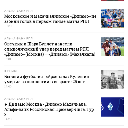
АЛЬФА-БАНК РПЛ
Московское и махачкалинское «Динамо» не
забили голов в первом тайме матча РПЛ
15:20
АЛЬФА-БАНК РПЛ
Овечкин и Шара Буллет нанесли
символический удар перед матчем РПЛ
«Динамо» (Москва) — «Динамо» (Махачкала)
15:01
ФУТБОЛ
Бывший футболист «Арсенала» Кулешин
умер из‑за онкологии в возрасте 25 лет
14:46
АЛЬФА-БАНК РПЛ
Динамо Москва - Динамо Махачкала.
Альфа-Банк Российская Премьер-Лига. Тур
3
14:20