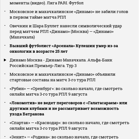
моменты (видео). Лига PARI. Футбол
Московское и махачкалинское «Динамо» не забили голов
в первом тайме матча РПЛ
Овечкин и Шара Буллет нанесли символический удар
перед матчем РПЛ «Динамо» (Москва) — «Динамо»
(Махачкала)
Бывший футболист «Арсенала» Кулешин умер из‑за
онкологии в возрасте 25 лет
Динамо Москва - Динамо Махачкала. Альфа-Банк
Российская Премьер-Лига. Тур 3
Московское и махачкалинское «Динамо» объявили
стартовые составы на матч 3‑го тура РПЛ
«Рубин» — «Оренбург»: во сколько начало, где смотреть
онлайн матча 3‑го тура РПЛ 9 августа
«Локомотив» не ведет переговоров с «Галатасараем» или
другими клубами и не рассматривает возможность
ухода Батракова
«Спартак» — «Краснодар»: во сколько начало, где смотреть
онлайн матча 3‑го тура РПЛ 9 августа
«Зенит» — «Родина»: во сколько начало, где смотреть