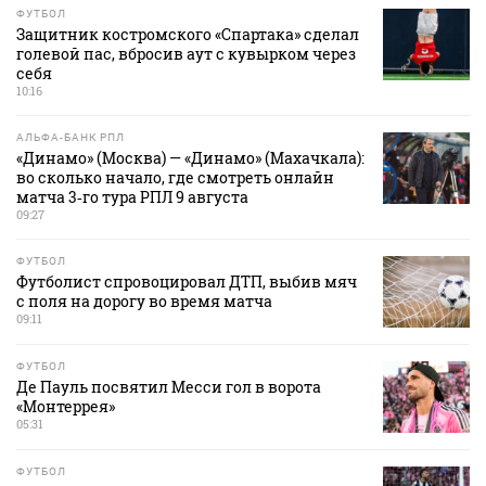
ФУТБОЛ
Защитник костромского «Спартака» сделал
голевой пас, вбросив аут с кувырком через
себя
10:16
АЛЬФА-БАНК РПЛ
«Динамо» (Москва) — «Динамо» (Махачкала):
во сколько начало, где смотреть онлайн
матча 3‑го тура РПЛ 9 августа
09:27
ФУТБОЛ
Футболист спровоцировал ДТП, выбив мяч
с поля на дорогу во время матча
09:11
ФУТБОЛ
Де Пауль посвятил Месси гол в ворота
«Монтеррея»
05:31
ФУТБОЛ