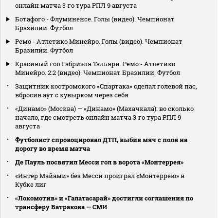
онлайн матча 3‑го тура РПЛ 9 августа
Ботафого - Флуминенсе. Голы (видео). Чемпионат
Бразилии. Футбол
Ремо - Атлетико Минейро. Голы (видео). Чемпионат
Бразилии. Футбол
Красивый гол Габриэля Тальяри. Ремо - Атлетико
Минейро. 2:2 (видео). Чемпионат Бразилии. Футбол
Защитник костромского «Спартака» сделал голевой пас,
вбросив аут с кувырком через себя
«Динамо» (Москва) — «Динамо» (Махачкала): во сколько
начало, где смотреть онлайн матча 3‑го тура РПЛ 9
августа
Футболист спровоцировал ДТП, выбив мяч с поля на
дорогу во время матча
Де Пауль посвятил Месси гол в ворота «Монтеррея»
«Интер Майами» без Месси проиграл «Монтеррею» в
Кубке лиг
«Локомотив» и «Галатасарай» достигли соглашения по
трансферу Батракова — СМИ