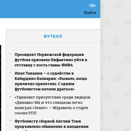
Войти
ФУТБОЛ
Президент Норвежской федерации
футбола призвала Инфантино уйти в
отставку с поста главы ФИФА
Инал Танашев — о судействе в
Кабардино‑Балкарии: «Бывало, когда
прилично прилетало. С одним
футболистом начали драться»
«Удивляет присутствие среди лидеров
«Динамо» Мх и что слишком легко
выиграл «Зенит» — Журавель о старте
сезона РПЛ
Футболисту сборной Англии Тони
предъявлено обвинение в нападении