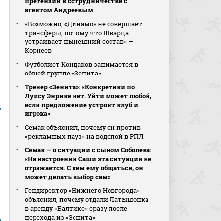
претензии в сотрудничестве с
агентом Андреевым
«Возможно, «Динамо» не совершает
трансферы, потому что Шварца
устраивает нынешний состав» —
Корнеев
Футболист Кондаков занимается в
общей группе «Зенита»
Тренер «Зенита»: «Конкретики по
Луису Энрике нет. Уйти может любой,
если предложение устроит клуб и
игрока»
Семак объяснил, почему он против
«рекламных пауз» на водопой в РПЛ
Семак — о ситуации с сыном Соболева:
«На настроении Саши эта ситуация не
отражается. С кем ему общаться, он
может делать выбор сам»
Гендиректор «Нижнего Новгорода»
объяснил, почему отдали Латышонка
в аренду «Балтике» сразу после
перехода из «Зенита»