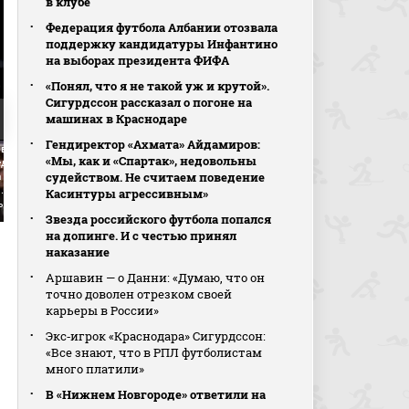
в клубе
Федерация футбола Албании отозвала
поддержку кандидатуры Инфантино
на выборах президента ФИФА
«Понял, что я не такой уж и крутой».
Сигурдссон рассказал о погоне на
машинах в Краснодаре
Гендиректор «Ахмата» Айдамиров:
рвью Игнасио
Интервью Кристофера Ву
Интервью Франка Арт
«Мы, как и «Спартак», недовольны
дры в перерыве
после матча (видео).
после матча (видео).
судейством. Не считаем поведение
 (видео). Спартак -
Спартак - Рубин. МИР
Спартак - Рубин. МИР
. МИР Российская
Российская Премьер-Лига.
Российская Премьер-Л
Касинтуры агрессивным»
ер-Лига. Футбол
Футбол
Футбол
Звезда российского футбола попался
на допинге. И с честью принял
наказание
Аршавин — о Данни: «Думаю, что он
точно доволен отрезком своей
карьеры в России»
Экс‑игрок «Краснодара» Сигурдссон:
«Все знают, что в РПЛ футболистам
много платили»
В «Нижнем Новгороде» ответили на