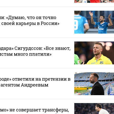
и: «Думаю, что он точно
 своей карьеры в России»
дара» Сигурдссон: «Все знают,
истам много платили»
оде» ответили на претензии в
с агентом Андреевым
мо» не совершает трансферы,