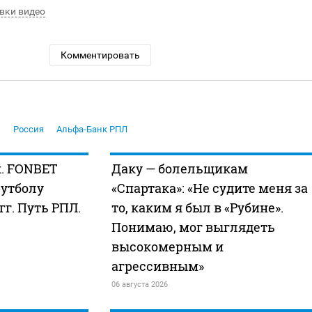
вки видео
Комментировать
л
Россия
Альфа-Банк РПЛ
к. FONBET
Даку — болельщикам
футболу
«Спартака»: «Не судите меня за
 гг. Путь РПЛ.
то, каким я был в «Рубине».
Понимаю, мог выглядеть
высокомерным и
агрессивным»
06 августа 2026