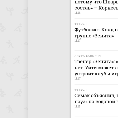
потому что Швар
состав» — Корнее
11:18
ФУТБОЛ
Футболист Кондак
группе «Зенита»
11:17
АЛЬФА-БАНК РПЛ
Тренер «Зенита»:
нет. Уйти может 
устроит клуб и иг
11:17
ФУТБОЛ
Семак объяснил, 
пауз» на водопой 
11:11