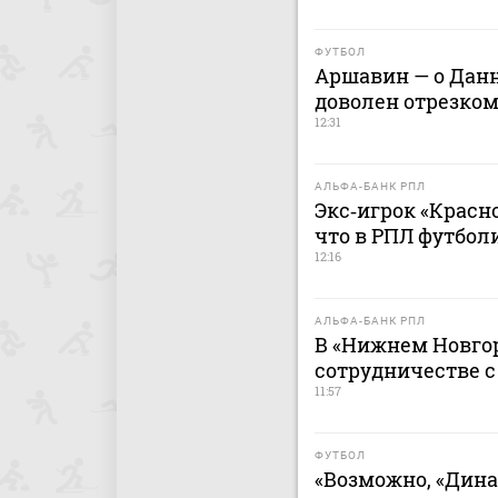
ФУТБОЛ
Аршавин — о Данн
доволен отрезком
12:31
АЛЬФА-БАНК РПЛ
Экс‑игрок «Красно
что в РПЛ футбол
12:16
АЛЬФА-БАНК РПЛ
В «Нижнем Новгор
сотрудничестве 
11:57
ФУТБОЛ
«Возможно, «Дина