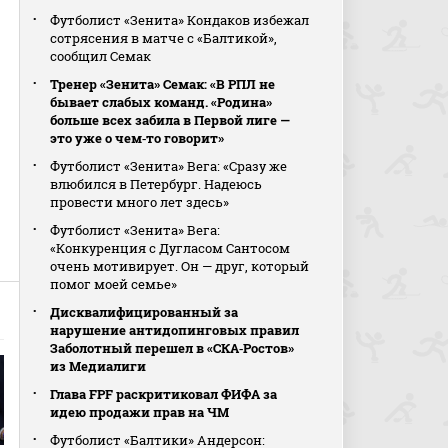
Футболист «Зенита» Кондаков избежал
сотрясения в матче с «Балтикой»,
сообщил Семак
Тренер «Зенита» Семак: «В РПЛ не
бывает слабых команд. «Родина»
больше всех забила в Первой лиге —
это уже о чем‑то говорит»
Футболист «Зенита» Вега: «Сразу же
влюбился в Петербург. Надеюсь
провести много лет здесь»
Футболист «Зенита» Вега:
«Конкуренция с Дугласом Сантосом
очень мотивирует. Он — друг, который
помог моей семье»
Дисквалифицированный за
нарушение антидопинговых правил
Заболотный перешел в «СКА‑Ростов»
из Медиалиги
Глава FPF раскритиковал ФИФА за
идею продажи прав на ЧМ
Футболист «Балтики» Андерсон: