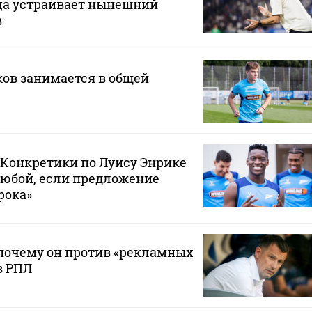
ца устраивает нынешний
в
ов занимается в общей
 «Конкретики по Луису Энрике
любой, если предложение
рока»
почему он против «рекламных
в РПЛ