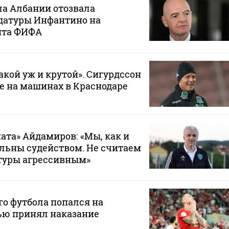
ла Албании отозвала
датуры Инфантино на
нта ФИФА
такой уж и крутой». Сигурдссон
не на машинах в Краснодаре
ата» Айдамиров: «Мы, как и
ольны судейством. Не считаем
туры агрессивным»
го футбола попался на
тью принял наказание