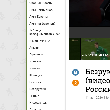
Сборная России
Лига чемпионов
Лига Европы
Лига конференций
Таблица
коэффициентов УЕФА
Рейтинг ФИФА
Англия
Германия
. Кристофер Ву
2:0. Пабло Солари
2:1. Александар Юк
Испания
Италия
Безру
R
Франция
(видео
Y
Бельгия
Росси
Белоруссия
Греция
11 мая 2026 18:4
Нидерланды
Польша