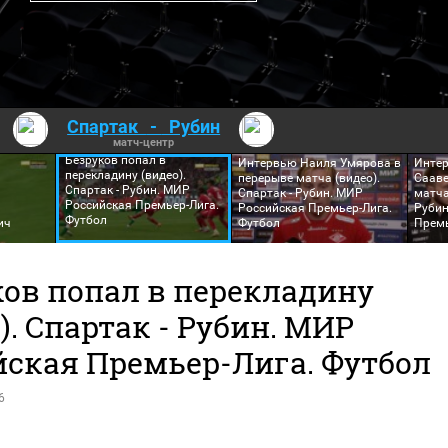
Спартак
-
Рубин
матч-центр
Безруков попал в
Интервью Наиля Умярова в
Инте
перекладину (видео).
перерыве матча (видео).
Сааве
Спартак - Рубин. МИР
Спартак - Рубин. МИР
матча
Российская Премьер-Лига.
Российская Премьер-Лига.
Рубин
Футбол
ич
Футбол
Премь
ков попал в перекладину
). Спартак - Рубин. МИР
йская Премьер-Лига. Футбол
6