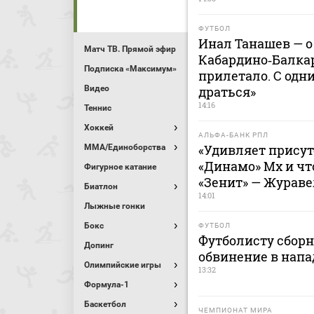
ФУТБОЛ
Инал Танашев — о
Матч ТВ. Прямой эфир
Кабардино‑Балкар
Подписка «Максимум»
прилетало. С одн
Видео
драться»
14:16
Теннис
Хоккей
АЛЬФА-БАНК РПЛ
«Удивляет присут
MMA/Единоборства
«Динамо» Мх и чт
Фигурное катание
«Зенит» — Жураве
Биатлон
14:01
Лыжные гонки
Бокс
ФУТБОЛ
Футболисту сбор
Допинг
обвинение в напа
Олимпийские игры
13:32
Формула-1
Баскетбол
ЧЕМПИОНАТ МИРА