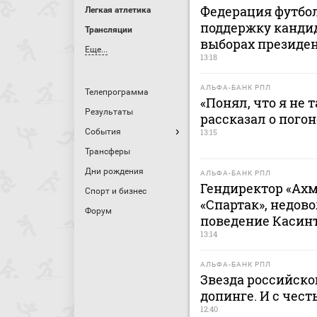
Федерация футбо
Легкая атлетика
поддержку канди
Трансляции
выборах президе
Еще...
13:18
АЛЬФА-БАНК РПЛ
Телепрограмма
«Понял, что я не 
Результаты
рассказал о пого
События
13:15
Трансферы
Дни рождения
АЛЬФА-БАНК РПЛ
Гендиректор «Ахм
Спорт и бизнес
«Спартак», недов
Форум
поведение Касин
13:14
АЛЬФА-БАНК РПЛ
Звезда российско
допинге. И с чес
12:40