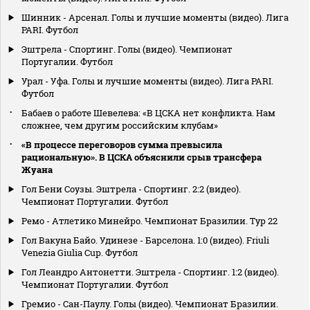
Шинник - Арсенал. Голы и лучшие моменты (видео). Лига
PARI. Футбол
Эштрела - Спортинг. Голы (видео). Чемпионат
Португалии. Футбол
Урал - Уфа. Голы и лучшие моменты (видео). Лига PARI.
Футбол
Бабаев о работе Шевелева: «В ЦСКА нет конфликта. Нам
сложнее, чем другим российским клубам»
«В процессе переговоров сумма превысила
рациональную». В ЦСКА объяснили срыв трансфера
Жуана
Гол Бени Соузы. Эштрела - Спортинг. 2:2 (видео).
Чемпионат Португалии. Футбол
Ремо - Атлетико Минейро. Чемпионат Бразилии. Тур 22
Гол Вакуна Байо. Удинезе - Барселона. 1:0 (видео). Friuli
Venezia Giulia Cup. Футбол
Гол Леандро Антонетти. Эштрела - Спортинг. 1:2 (видео).
Чемпионат Португалии. Футбол
Гремио - Сан-Паулу. Голы (видео). Чемпионат Бразилии.