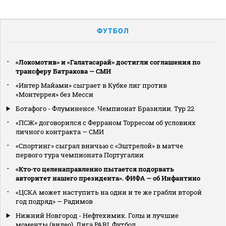
ФУТБОЛ
«Локомотив» и «Галатасарай» достигли соглашения по
трансферу Батракова — СМИ
«Интер Майами» сыграет в Кубке лиг против
«Монтеррея» без Месси
Ботафого - Флуминенсе. Чемпионат Бразилии. Тур 22
«ПСЖ» договорился с Ферраном Торресом об условиях
личного контракта — СМИ
«Спортинг» сыграл вничью с «Эштрелой» в матче
первого тура чемпионата Португалии
«Кто‑то целенаправленно пытается подорвать
авторитет нашего президента». ФИФА — об Инфантино
«ЦСКА может наступить на одни и те же грабли второй
год подряд» — Радимов
Нижний Новгород - Нефтехимик. Голы и лучшие
моменты (видео). Лига PARI. Футбол