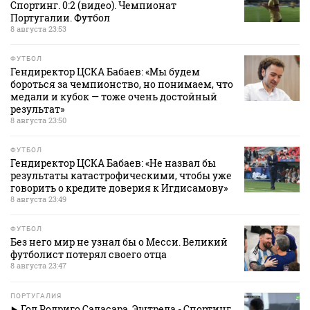
Спортинг. 0:2 (видео). Чемпионат
Португалии. Футбол
8 августа 23:53
ФУТБОЛ
Гендиректор ЦСКА Бабаев: «Мы будем
бороться за чемпионство, но понимаем, что
медали и кубок — тоже очень достойный
результат»
8 августа 23:50
ФУТБОЛ
Гендиректор ЦСКА Бабаев: «Не назвал бы
результаты катастрофическими, чтобы уже
говорить о кредите доверия к Игдисамову»
8 августа 23:49
ФУТБОЛ
Без него мир не узнал бы о Месси. Великий
футболист потерял своего отца
8 августа 23:47
ПОРТУГАЛИЯ
Гол Родриго Саласара. Эштрела - Спортинг.