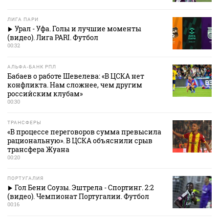
ЛИГА ПАРИ
Урал - Уфа. Голы и лучшие моменты
(видео). Лига PARI. Футбол
00:32
АЛЬФА-БАНК РПЛ
Бабаев о работе Шевелева: «В ЦСКА нет
конфликта. Нам сложнее, чем другим
российским клубам»
00:30
ТРАНСФЕРЫ
«В процессе переговоров сумма превысила
рациональную». В ЦСКА объяснили срыв
трансфера Жуана
00:20
ПОРТУГАЛИЯ
Гол Бени Соузы. Эштрела - Спортинг. 2:2
(видео). Чемпионат Португалии. Футбол
00:16