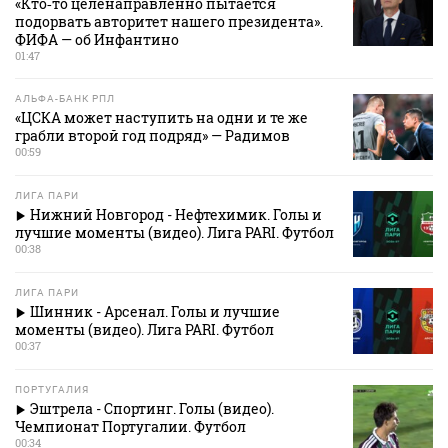
«Кто‑то целенаправленно пытается
подорвать авторитет нашего президента».
ФИФА — об Инфантино
01:47
АЛЬФА-БАНК РПЛ
«ЦСКА может наступить на одни и те же
грабли второй год подряд» — Радимов
00:59
ЛИГА ПАРИ
Нижний Новгород - Нефтехимик. Голы и
лучшие моменты (видео). Лига PARI. Футбол
00:38
ЛИГА ПАРИ
Шинник - Арсенал. Голы и лучшие
моменты (видео). Лига PARI. Футбол
00:37
ПОРТУГАЛИЯ
Эштрела - Спортинг. Голы (видео).
Чемпионат Португалии. Футбол
00:34