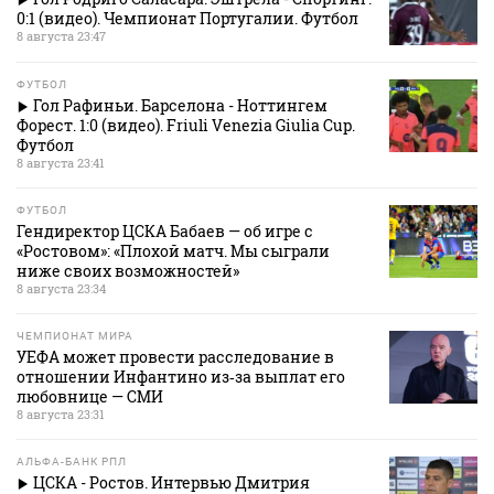
0:1 (видео). Чемпионат Португалии. Футбол
8 августа 23:47
ФУТБОЛ
Гол Рафиньи. Барселона - Ноттингем
Форест. 1:0 (видео). Friuli Venezia Giulia Cup.
Футбол
8 августа 23:41
ФУТБОЛ
Гендиректор ЦСКА Бабаев — об игре с
«Ростовом»: «Плохой матч. Мы сыграли
ниже своих возможностей»
8 августа 23:34
ЧЕМПИОНАТ МИРА
УЕФА может провести расследование в
отношении Инфантино из‑за выплат его
любовнице — СМИ
8 августа 23:31
АЛЬФА-БАНК РПЛ
ЦСКА - Ростов. Интервью Дмитрия