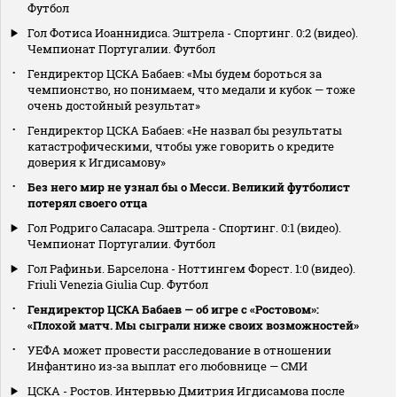
Футбол
Гол Фотиса Иоаннидиса. Эштрела - Спортинг. 0:2 (видео).
Чемпионат Португалии. Футбол
Гендиректор ЦСКА Бабаев: «Мы будем бороться за
чемпионство, но понимаем, что медали и кубок — тоже
очень достойный результат»
Гендиректор ЦСКА Бабаев: «Не назвал бы результаты
катастрофическими, чтобы уже говорить о кредите
доверия к Игдисамову»
Без него мир не узнал бы о Месси. Великий футболист
потерял своего отца
Гол Родриго Саласара. Эштрела - Спортинг. 0:1 (видео).
Чемпионат Португалии. Футбол
Гол Рафиньи. Барселона - Ноттингем Форест. 1:0 (видео).
Friuli Venezia Giulia Cup. Футбол
Гендиректор ЦСКА Бабаев — об игре с «Ростовом»:
«Плохой матч. Мы сыграли ниже своих возможностей»
УЕФА может провести расследование в отношении
Инфантино из‑за выплат его любовнице — СМИ
ЦСКА - Ростов. Интервью Дмитрия Игдисамова после