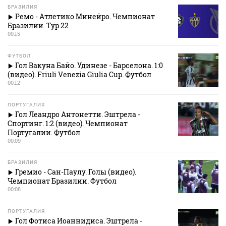
БРАЗИЛИЯ
Ремо - Атлетико Минейро. Чемпионат
Бразилии. Тур 22
00:15
ФУТБОЛ
Гол Вакуна Байо. Удинезе - Барселона. 1:0
(видео). Friuli Venezia Giulia Cup. Футбол
00:12
ПОРТУГАЛИЯ
Гол Леандро Антонетти. Эштрела -
Спортинг. 1:2 (видео). Чемпионат
Португалии. Футбол
00:09
БРАЗИЛИЯ
Гремио - Сан-Паулу. Голы (видео).
Чемпионат Бразилии. Футбол
00:08
ПОРТУГАЛИЯ
Гол Фотиса Иоаннидиса. Эштрела -