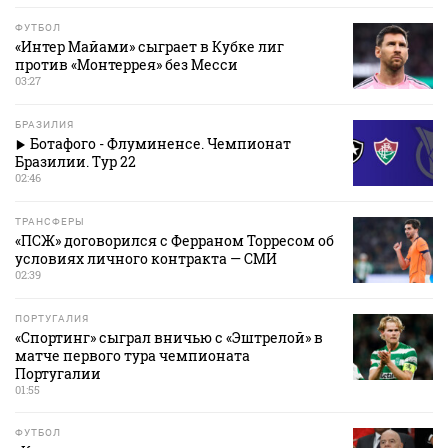
ФУТБОЛ
«Интер Майами» сыграет в Кубке лиг
против «Монтеррея» без Месси
03:27
БРАЗИЛИЯ
Ботафого - Флуминенсе. Чемпионат
Бразилии. Тур 22
02:46
ТРАНСФЕРЫ
«ПСЖ» договорился с Ферраном Торресом об
условиях личного контракта — СМИ
02:39
ПОРТУГАЛИЯ
«Спортинг» сыграл вничью с «Эштрелой» в
матче первого тура чемпионата
Португалии
01:55
ФУТБОЛ