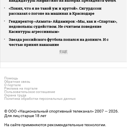
кандидатуры Инфантино на выборах президента ФИФА
«Понял, что я не такой уж и крутой». Сигурдссон
рассказал о погоне на машинах в Краснодаре
Гендиректор «Ахмата» Айдамиров: «Мы, как и «Спартак»,
недовольны судейством. Не считаем поведение
Касинтуры агрессивным»
Звезда российского футбола попался на допинге. И с
честью принял наказание
ЕЩЕ
Помощь
Обратная связь
О портале
Реклама на портале
Пользовательское соглашение
Охрана труда
Политика обработки персональных данных
© ООО «Национальный спортивный телеканал» 2007 — 2026.
Для лиц старше 18 лет
На сайте применяются рекомендательные технологии.