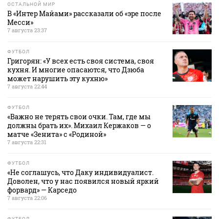
ОСТАЛЬНОЙ МИР
В «Интер Майами» рассказали об «эре после
Месси»
7 августа 23:37
ФУТБОЛ
Григорян: «У всех есть своя система, своя
кухня. И многие опасаются, что Дзюба
может нарушить эту кухню»
7 августа 22:44
ФУТБОЛ
«Важно не терять свои очки. Там, где мы
должны брать их». Михаил Кержаков — о
матче «Зенита» с «Родиной»
7 августа 22:31
ФУТБОЛ
«Не соглашусь, что Даку индивидуалист.
Доволен, что у нас появился новый яркий
форвард» — Карседо
7 августа 22:06
ФУТБОЛ