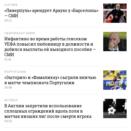
АНГЛИЯ
«Ливерпуль» арендует Араухо у «Барселоны»
— СМИ
03:12
ЧЕМПИОНАТ МИРА
Инфантино во время работы генсеком
УЕФА повысил любовницу в должности и
добился выплаты ей выходного пособия —
СМИ
01:41
ПОРТУГАЛИЯ
«Эшторил» и «Фамаликау» сыграли вничью
в матче чемпионата Португалии
00:48
ФУТБОЛ
В Англии запретили использование
сплошных ограждений вдоль поля в
матчах низших лиг после смерти игрока
00:32