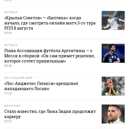
ФУТБОЛ
«Крылья Советов» — «Балтика»: когда
начало, где смотреть онлайн матч 3‑го тура
РПЛ 8 августа
08:56
ФУТБОЛ
Глава Ассоциации футбола Аргентины — о
Месси в сборной: «Он сам примет решение,
которое сочтет правильным»
08:48
ОСТАЛЬНОЙ МИР
«Лос‑Анджелес Гэлакси» арендовал
нападающего Лосано
07:25
ИСПАНИЯ
Стало известно, где Люка Зидан продолжит
карьеру
05:59