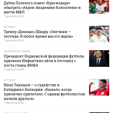
Дубль Полевого помог «Краснодару»
обыграть «Акрон‑Академию Коноплева» в
матче МФЛ
7 августа 16:19
ФУТБОЛ
Тренер «Динамо» Шварц: «Овечкин —
легенда. В любое время мы его ждем»
7 августа 16:19
ЧЕМПИОНАТ МИРА
Президент Норвежской федерации футбола
призвала Инфантино уйти в отставку с
поста главы ФИФА
7 августа 14:58
ФУТБОЛ
Инал Танашев — о судействе в
Кабардино‑Балкарии: «Бывало, когда
прилично прилетало. С одним футболистом
начали драться»
7 августа 14:16