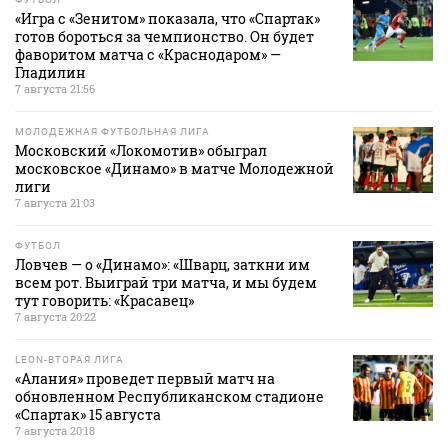
«Игра с «Зенитом» показала, что «Спартак»
готов бороться за чемпионство. Он будет
фаворитом матча с «Краснодаром» —
Гладилин
7 августа 21:56
МОЛОДЕЖНАЯ ФУТБОЛЬНАЯ ЛИГА
Московский «Локомотив» обыграл
московское «Динамо» в матче Молодежной
лиги
7 августа 21:03
ФУТБОЛ
Ловчев — о «Динамо»: «Шварц, заткни им
всем рот. Выиграй три матча, и мы будем
тут говорить: «Красавец»
7 августа 20:22
LEON-ВТОРАЯ ЛИГА
«Алания» проведет первый матч на
обновленном Республиканском стадионе
«Спартак» 15 августа
7 августа 20:18