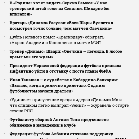
В «Родине» хотят видеть Серхио Рамоса: «У нас
тренерский штаб тоже из Севильи. Шикарно бы
вписался!»
Вратарь «Динамо» Расулов: «Боев Шары Буллета я
посмотрел точно больше, чем матчей Овечкина»
Дубль Полевого помог «Краснодару» обыграть
«Акрон‑Академию Коноплева» в матче МФЛ
Тренер «Динамо» Шварц: «Овечкин — легенда. В любое
время мы его ждем»
Президент Норвежской федерации футбола призвала
Инфантино уйти в отставку с поста главы ФИФА
Инал Танашев — о судействе в Кабардино‑Балкарии:
«Бывало, когда прилично прилетало. С одним
футболистом начали драться»
«Удивляет присутствие среди лидеров «Динамо» Мх и
что слишком легко выиграл «Зенит» — Журавель о старте
сезона РПЛ
Футболисту сборной Англии Тони предъявлено
обвинение в нападении в клубе
Федерация футбола Албании отозвала поддержку