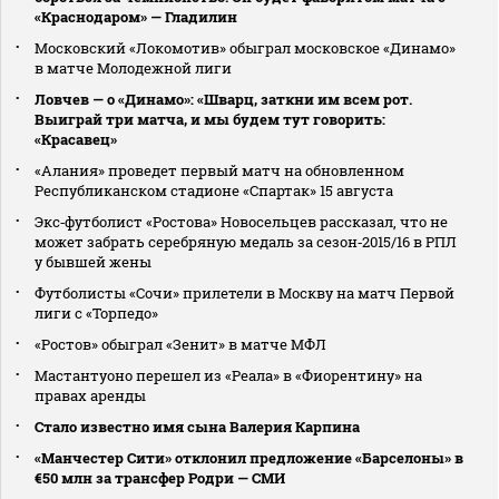
«Краснодаром» — Гладилин
Московский «Локомотив» обыграл московское «Динамо»
в матче Молодежной лиги
Ловчев — о «Динамо»: «Шварц, заткни им всем рот.
Выиграй три матча, и мы будем тут говорить:
«Красавец»
«Алания» проведет первый матч на обновленном
Республиканском стадионе «Спартак» 15 августа
Экс‑футболист «Ростова» Новосельцев рассказал, что не
может забрать серебряную медаль за сезон‑2015/16 в РПЛ
у бывшей жены
Футболисты «Сочи» прилетели в Москву на матч Первой
лиги с «Торпедо»
«Ростов» обыграл «Зенит» в матче МФЛ
Мастантуоно перешел из «Реала» в «Фиорентину» на
правах аренды
Стало известно имя сына Валерия Карпина
«Манчестер Сити» отклонил предложение «Барселоны» в
€50 млн за трансфер Родри — СМИ