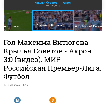
Крылья Советов
-
Акрон
матч-центр
3:0. Максим Витюгов
Максим Витюгов
4:0. Николай Рассказо
Гол Максима Витюгова.
Крылья Советов - Акрон.
3:0 (видео). МИР
Российская Премьер-Лига.
Футбол
17 мая 2026 18:45
R
Y