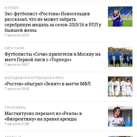
ФУТБОЛ
Экс‑футболист «Ростова» Новосельцев
рассказал, что не может забрать
серебряную медаль за сезон‑2015/16 в РПЛ у
бывшей жены
7 августа 20:13
ЛИГА ПАРИ
Футболисты «Сочи» прилетели в Москву на
матч Первой лиги с «Торпедо»
7 августа 19:57
МОЛОДЕЖНАЯ ФУТБОЛЬНАЯ ЛИГА
«Ростов» обыграл «Зенит» в матче МФЛ
7 августа 19:25
ТРАНСФЕРЫ
Мастантуоно перешел из «Реала» в
«Фиорентину» на правах аренды
7 августа 17:48