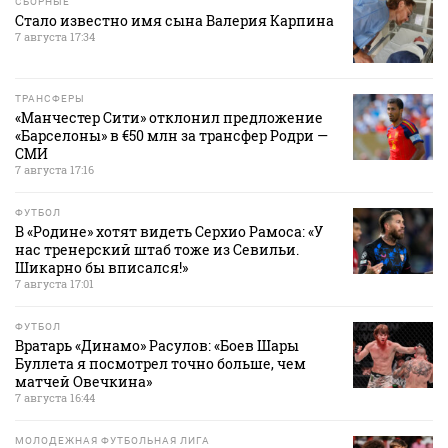
СБОРНЫЕ
Стало известно имя сына Валерия Карпина
7 августа 17:34
ТРАНСФЕРЫ
«Манчестер Сити» отклонил предложение
«Барселоны» в €50 млн за трансфер Родри —
СМИ
7 августа 17:16
ФУТБОЛ
В «Родине» хотят видеть Серхио Рамоса: «У
нас тренерский штаб тоже из Севильи.
Шикарно бы вписался!»
7 августа 17:01
ФУТБОЛ
Вратарь «Динамо» Расулов: «Боев Шары
Буллета я посмотрел точно больше, чем
матчей Овечкина»
7 августа 16:44
МОЛОДЕЖНАЯ ФУТБОЛЬНАЯ ЛИГА