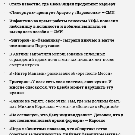
Стало известно, где Люка Зидан продолжит карьеру
«Ливерпуль» арендует Араухо у «Барселоны» — СМИ
Инфантино во время работы генсеком УЕФА повысил
любовницу в должности и добился выплаты ей
выходного пособия — СМИ
«Эшторил» и «Фамаликау» сыграли вничью в матче
чемпионата Португалии
В Англии запретили использование сплошных
ограждений вдоль поля в матчах низших лиг после
смерти игрока
В «Интер Майами» рассказали об «эре после Месси»
Григорян: «У всех есть своя система, своя кухня. И
многие опасаются, что Дзюба может нарушить эту
кухню»
«Важно не терять свои очки. Там, где мы должны брать
их». Михаил Кержаков — о матче «Зенита» с «Родиной»
«Не соглашусь, что Даку индивидуалист. Доволен, что у
нас появился новый яркий форвард» — Карседо
«Игра с «Зенитом» показала, что «Спартак» готов
бороться за чемпионство. Он будет фаворитом матча с