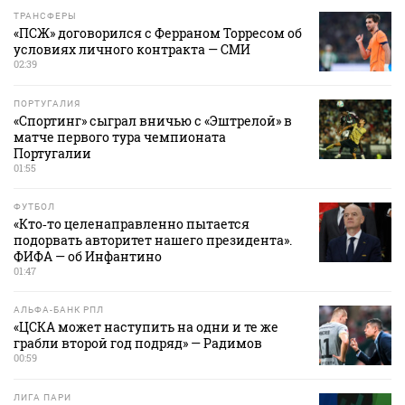
ТРАНСФЕРЫ
«ПСЖ» договорился с Ферраном Торресом об
условиях личного контракта — СМИ
02:39
ПОРТУГАЛИЯ
«Спортинг» сыграл вничью с «Эштрелой» в
матче первого тура чемпионата
Португалии
01:55
ФУТБОЛ
«Кто‑то целенаправленно пытается
подорвать авторитет нашего президента».
ФИФА — об Инфантино
01:47
АЛЬФА-БАНК РПЛ
«ЦСКА может наступить на одни и те же
грабли второй год подряд» — Радимов
00:59
ЛИГА ПАРИ