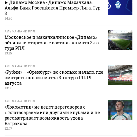
Динамо Москва - Динамо Махачкала.
Альфа-Банк Российская Премьер-Лига. Тур
3
14:20
АЛЬФА-БАНК РПЛ
Московское и махачкалинское «Динамо»
объявили стартовые составы на матч 3‑го
тура РПЛ
13:15
АЛЬФА-БАНК РПЛ
«Рубин» — «Оренбург»: во сколько начало, где
смотреть онлайн матча 3‑го тура РПЛ 9
августа
13:00
АЛЬФА-БАНК РПЛ
«Локомотив» не ведет переговоров с
«Галатасараем» или другими клубами и не
рассматривает возможность ухода
Батракова
12:47