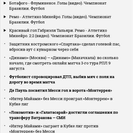
Ботафого - Флуминенсе. Голы (видео). Чемпионат
Бразилии. Футбол
Ремо - Атлетико Минейро. Голы (видео). Чемпионат
Бразилии. Футбол
Красивый гол Габриэля Тальяри. Ремо - Атлетико
Минейро. 2:2 (видео). Чемпионат Бразилии. Футбол
Защитник костромского «Спартака» сделал голевой пас,
вбросив аут с кувырком через себя
«Динамо» (Москва) — «Динамо» (Махачкала): во сколько
начало, где смотреть онлайн матча 3‑го тура РПЛ 9
августа
Футболист спровоцировал ДТП, выбив мяч с поля на
дорогу во время матча
Де Пауль посвятил Месси гол в ворота «Монтеррея»
«Интер Майами» без Месси проиграл «Монтеррею» в
Кубке лиг
«Локомотив» и «Галатасарай» достигли соглашения по
трансферу Батракова — СМИ
«Интер Майами» сыграет в Кубке лиг против
«Монтеррея» без Месси