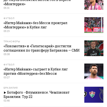
«Монтеррея»
05:31
ФУТБОЛ
«Интер Майами» без Месси проиграл
«Монтеррею» в Кубке лиг
05:19
ТРАНСФЕРЫ
«Локомотив» и «Галатасарай» достигли
соглашения по трансферу Батракова — СМИ
05:08
ФУТБОЛ
«Интер Майами» сыграет в Кубке лиг
против «Монтеррея» без Месси
03:27
БРАЗИЛИЯ
Ботафого - Флуминенсе. Чемпионат
Бразилии. Тур 22
02:46