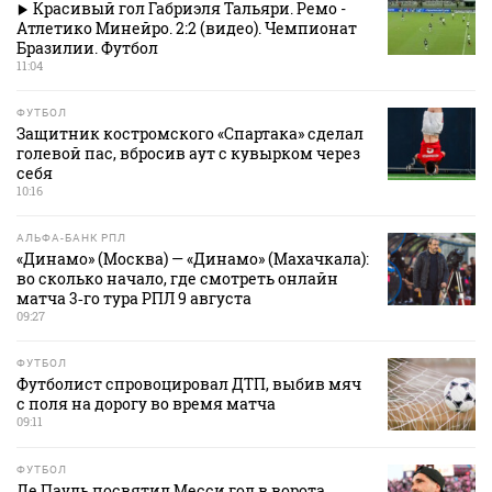
Красивый гол Габриэля Тальяри. Ремо -
Атлетико Минейро. 2:2 (видео). Чемпионат
Бразилии. Футбол
11:04
ФУТБОЛ
Защитник костромского «Спартака» сделал
голевой пас, вбросив аут с кувырком через
себя
10:16
АЛЬФА-БАНК РПЛ
«Динамо» (Москва) — «Динамо» (Махачкала):
во сколько начало, где смотреть онлайн
матча 3‑го тура РПЛ 9 августа
09:27
ФУТБОЛ
Футболист спровоцировал ДТП, выбив мяч
с поля на дорогу во время матча
09:11
ФУТБОЛ
Де Пауль посвятил Месси гол в ворота