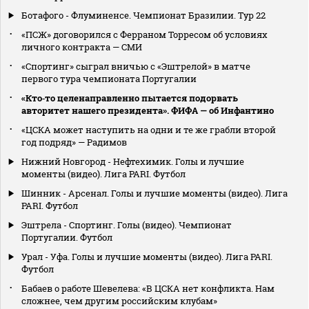
Ботафого - Флуминенсе. Чемпионат Бразилии. Тур 22
«ПСЖ» договорился с Ферраном Торресом об условиях
личного контракта — СМИ
«Спортинг» сыграл вничью с «Эштрелой» в матче
первого тура чемпионата Португалии
«Кто‑то целенаправленно пытается подорвать
авторитет нашего президента». ФИФА — об Инфантино
«ЦСКА может наступить на одни и те же грабли второй
год подряд» — Радимов
Нижний Новгород - Нефтехимик. Голы и лучшие
моменты (видео). Лига PARI. Футбол
Шинник - Арсенал. Голы и лучшие моменты (видео). Лига
PARI. Футбол
Эштрела - Спортинг. Голы (видео). Чемпионат
Португалии. Футбол
Урал - Уфа. Голы и лучшие моменты (видео). Лига PARI.
Футбол
Бабаев о работе Шевелева: «В ЦСКА нет конфликта. Нам
сложнее, чем другим российским клубам»