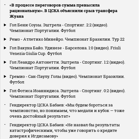
«В процессе переговоров сумма превысила
рациональную». В ЦСКА объяснили срыв трансфера
Жуана
Гол Бени Соузы. Эштрела - Спортинг. 2:2 (видео).
Чемпионат Португалии. Футбол
Ремо - Атлетико Минейро. Чемпионат Бразилии. Тур 22
Гол Вакуна Байо. Удинезе - Барселона. 1:0 (видео). Friuli
Venezia Giulia Cup. Футбол
Гол Леандро Антонетти. Эштрела - Спортинг. 1:2 (видео).
Чемпионат Португалии. Футбол
Гремио - Сан-Паулу. Голы (видео). Чемпионат Бразилии.
Футбол
Гол Фотиса Иоаннидиса. Эштрела - Спортинг. 0:2 (видео).
Чемпионат Португалии. Футбол
Гендиректор ЦСКА Бабаев: «Мы будем бороться за
чемпионство, но понимаем, что медали и кубок — тоже
очень достойный результат»
Гендиректор ЦСКА Бабаев: «Не назвал бы результаты
катастрофическими, чтобы уже говорить о кредите
доверия к Игдисамову»