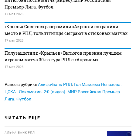
Витюгова после матча (видео). МИР Российская
Премьер-Лига. Футбол
17 мая 2026
«Крылья Советов» разгромили «Акрон» и сохранили
место в РПЛ, тольяттинцы сыграют в стыковых матчах
17 мая 2026
Полузащитник «Крыльев» Витюгов признан лучшим
игроком матча 30‑го тура РПЛ с «Акроном»
17 мая 2026
Ранее в рубрике
Альфа-Банк РПЛ
:
Гол Максима Ненахова.
ЦСКА - Локомотив. 2:0 (видео). МИР Российская Премьер-
Лига. Футбол
ЧИТАТЬ ЕЩЕ
АЛЬФА-БАНК РПЛ