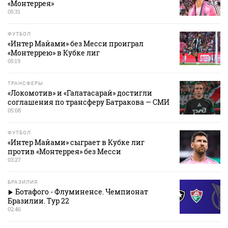
«Монтеррея»
05:31
ФУТБОЛ
«Интер Майами» без Месси проиграл
«Монтеррею» в Кубке лиг
05:19
ТРАНСФЕРЫ
«Локомотив» и «Галатасарай» достигли
соглашения по трансферу Батракова — СМИ
05:08
ФУТБОЛ
«Интер Майами» сыграет в Кубке лиг
против «Монтеррея» без Месси
03:27
БРАЗИЛИЯ
Ботафого - Флуминенсе. Чемпионат
Бразилии. Тур 22
02:46