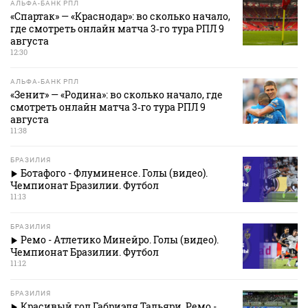
АЛЬФА-БАНК РПЛ
«Спартак» — «Краснодар»: во сколько начало,
где смотреть онлайн матча 3‑го тура РПЛ 9
августа
12:30
АЛЬФА-БАНК РПЛ
«Зенит» — «Родина»: во сколько начало, где
смотреть онлайн матча 3‑го тура РПЛ 9
августа
11:38
БРАЗИЛИЯ
Ботафого - Флуминенсе. Голы (видео).
Чемпионат Бразилии. Футбол
11:13
БРАЗИЛИЯ
Ремо - Атлетико Минейро. Голы (видео).
Чемпионат Бразилии. Футбол
11:12
БРАЗИЛИЯ
Красивый гол Габриэля Тальяри. Ремо -