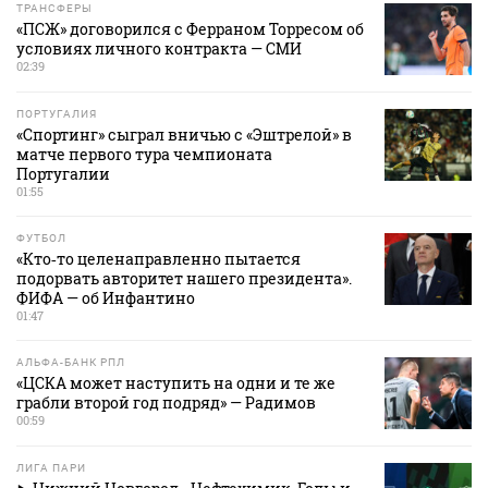
ТРАНСФЕРЫ
«ПСЖ» договорился с Ферраном Торресом об
условиях личного контракта — СМИ
02:39
ПОРТУГАЛИЯ
«Спортинг» сыграл вничью с «Эштрелой» в
матче первого тура чемпионата
Португалии
01:55
ФУТБОЛ
«Кто‑то целенаправленно пытается
подорвать авторитет нашего президента».
ФИФА — об Инфантино
01:47
АЛЬФА-БАНК РПЛ
«ЦСКА может наступить на одни и те же
грабли второй год подряд» — Радимов
00:59
ЛИГА ПАРИ