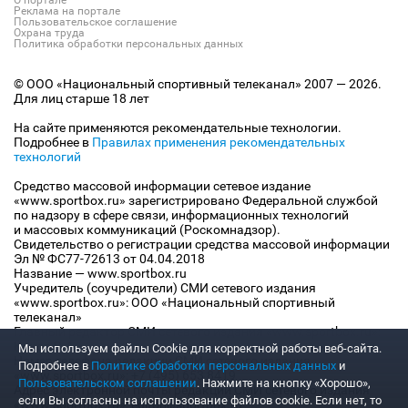
Реклама на портале
Пользовательское соглашение
Охрана труда
Политика обработки персональных данных
© ООО «Национальный спортивный телеканал» 2007 — 2026.
Для лиц старше 18 лет
На сайте применяются рекомендательные технологии.
Подробнее в
Правилах применения рекомендательных
технологий
Средство массовой информации сетевое издание
«www.sportbox.ru» зарегистрировано Федеральной службой
по надзору в сфере связи, информационных технологий
и массовых коммуникаций (Роскомнадзор).
Свидетельство о регистрации средства массовой информации
Эл № ФС77-72613 от 04.04.2018
Название — www.sportbox.ru
Учредитель (соучредители) СМИ сетевого издания
«www.sportbox.ru»: ООО «Национальный спортивный
телеканал»
Главный редактор СМИ сетевого издания «www.sportbox.ru»:
Конов В.А.
Мы используем файлы Сookie для корректной работы веб-сайта.
Номер телефона редакции СМИ сетевого издания
Подробнее в
Политике обработки персональных данных
и
«www.sportbox.ru»: +7 (495) 653 8419
Пользовательском соглашении
. Нажмите на кнопку «Хорошо»,
Адрес электронной почты редакции СМИ сетевого издания
если Вы согласны на использование файлов cookie. Если нет, то
«www.sportbox.ru»: editor@sportbox.ru