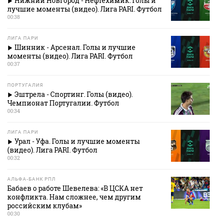
Нижний Новгород - Нефтехимик. Голы и
лучшие моменты (видео). Лига PARI. Футбол
00:38
ЛИГА ПАРИ
Шинник - Арсенал. Голы и лучшие
моменты (видео). Лига PARI. Футбол
00:37
ПОРТУГАЛИЯ
Эштрела - Спортинг. Голы (видео).
Чемпионат Португалии. Футбол
00:34
ЛИГА ПАРИ
Урал - Уфа. Голы и лучшие моменты
(видео). Лига PARI. Футбол
00:32
АЛЬФА-БАНК РПЛ
Бабаев о работе Шевелева: «В ЦСКА нет
конфликта. Нам сложнее, чем другим
российским клубам»
00:30