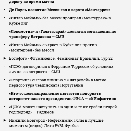
дорогу во время матча
Де Пауль посвятил Месси гол в ворота «Монтеррея»
«Интер Майами» без Месси проиграл «Монтеррею» в
Кубке лиг
«Локомотив» и «Галатасарай» достигли соглашения по
трансферу Батракова — СМИ
«Интер Майами» сыграет в Кубке лиг против
«Монтеррея» без Месси
Ботафого - Флуминенсе. Чемпионат Бразилии. Тур 22
«ПСЖ» договорился с Ферраном Торресом об условиях
личного контракта — СМИ
«Спортинг» сыграл вничью с «Эштрелой» в матче
первого тура чемпионата Португалии
«Кто‑то целенаправленно пытается подорвать
авторитет нашего президента». ФИФА — об Инфантино
«ЦСКА может наступить на одни и те же грабли второй
год подряд» — Радимов
Нижний Новгород - Нефтехимик. Голы и лучшие
моменты (видео). Лига PARI. Футбол