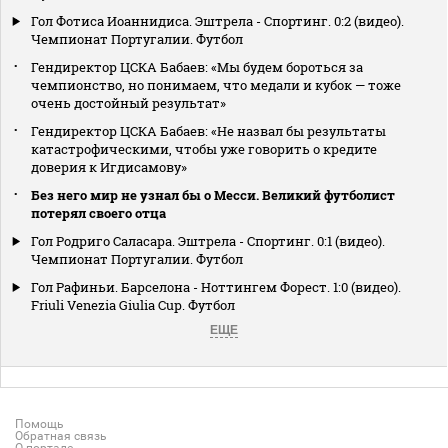
Гол Фотиса Иоаннидиса. Эштрела - Спортинг. 0:2 (видео).
Чемпионат Португалии. Футбол
Гендиректор ЦСКА Бабаев: «Мы будем бороться за
чемпионство, но понимаем, что медали и кубок — тоже
очень достойный результат»
Гендиректор ЦСКА Бабаев: «Не назвал бы результаты
катастрофическими, чтобы уже говорить о кредите
доверия к Игдисамову»
Без него мир не узнал бы о Месси. Великий футболист
потерял своего отца
Гол Родриго Саласара. Эштрела - Спортинг. 0:1 (видео).
Чемпионат Португалии. Футбол
Гол Рафиньи. Барселона - Ноттингем Форест. 1:0 (видео).
Friuli Venezia Giulia Cup. Футбол
ЕЩЕ
Помощь
Обратная связь
О портале