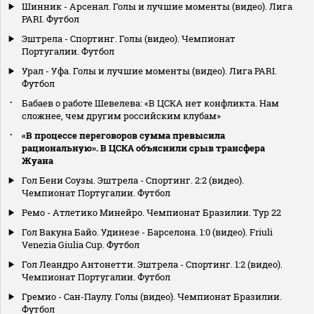
Шинник - Арсенал. Голы и лучшие моменты (видео). Лига
PARI. Футбол
Эштрела - Спортинг. Голы (видео). Чемпионат
Португалии. Футбол
Урал - Уфа. Голы и лучшие моменты (видео). Лига PARI.
Футбол
Бабаев о работе Шевелева: «В ЦСКА нет конфликта. Нам
сложнее, чем другим российским клубам»
«В процессе переговоров сумма превысила
рациональную». В ЦСКА объяснили срыв трансфера
Жуана
Гол Бени Соузы. Эштрела - Спортинг. 2:2 (видео).
Чемпионат Португалии. Футбол
Ремо - Атлетико Минейро. Чемпионат Бразилии. Тур 22
Гол Вакуна Байо. Удинезе - Барселона. 1:0 (видео). Friuli
Venezia Giulia Cup. Футбол
Гол Леандро Антонетти. Эштрела - Спортинг. 1:2 (видео).
Чемпионат Португалии. Футбол
Гремио - Сан-Паулу. Голы (видео). Чемпионат Бразилии.
Футбол