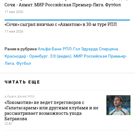
Сочи - Ахмат. МИР Российская Премьер-Лига. Футбол
17 мая 2026
«Сочи» сыграл вничью с «Ахматом» в 30‑м туре РПЛ
17 мая 2026
Ранее в рубрике
Альфа-Банк РПЛ
:
Гол Эдуарда Сперцяна.
Краснодар - Оренбург. 3:0 (видео). МИР Российская Премьер-
Лига. Футбол
ЧИТАТЬ ЕЩЕ
АЛЬФА-БАНК РПЛ
«Локомотив» не ведет переговоров с
«Галатасараем» или другими клубами и не
рассматривает возможность ухода
Батракова
12:47