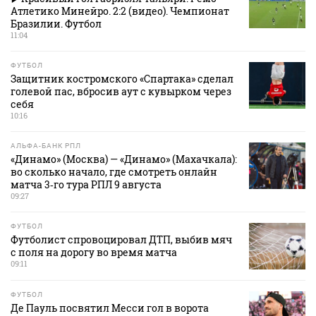
Атлетико Минейро. 2:2 (видео). Чемпионат
Бразилии. Футбол
11:04
ФУТБОЛ
Защитник костромского «Спартака» сделал
голевой пас, вбросив аут с кувырком через
себя
10:16
АЛЬФА-БАНК РПЛ
«Динамо» (Москва) — «Динамо» (Махачкала):
во сколько начало, где смотреть онлайн
матча 3‑го тура РПЛ 9 августа
09:27
ФУТБОЛ
Футболист спровоцировал ДТП, выбив мяч
с поля на дорогу во время матча
09:11
ФУТБОЛ
Де Пауль посвятил Месси гол в ворота