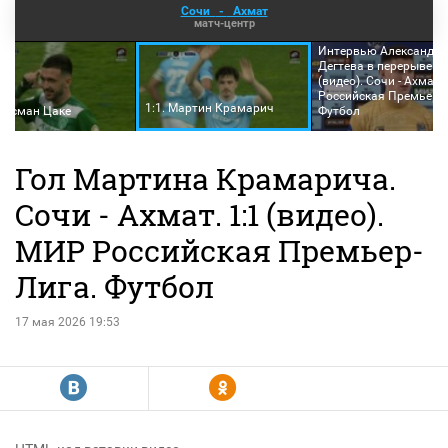
Сочи
-
Ахмат
матч-центр
Интервью Александра
Дегтева в перерыве м
(видео). Сочи - Ахмат
Российская Премьер-Л
1:1. Мартин Крамарич
Клисман Цаке
Футбол
Гол Мартина Крамарича.
Сочи - Ахмат. 1:1 (видео).
МИР Российская Премьер-
Лига. Футбол
17 мая 2026 19:53
R
Y