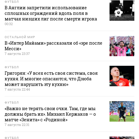
ФУТБОЛ
В Англии запретили использование
сплошных ограждений вдоль поля в
матчах низших лиг после смерти игрока
00:32
ОСТАЛЬНОЙ МИР
В «Интер Майами» рассказали об «эре после
Месси»
7 августа 23:37
ФУТБОЛ
Григорян: «У всех есть своя система, своя
кухня. И многие опасаются, что Дзюба
может нарушить эту кухню»
7 августа 22:44
ФУТБОЛ
«Важно не терять свои очки. Там, где мы
должны брать их». Михаил Кержаков — о
матче «Зенита» с «Родиной»
7 августа 22:31
ФУТБОЛ