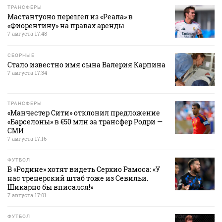
ТРАНСФЕРЫ
Мастантуоно перешел из «Реала» в
«Фиорентину» на правах аренды
7 августа 17:48
СБОРНЫЕ
Стало известно имя сына Валерия Карпина
7 августа 17:34
ТРАНСФЕРЫ
«Манчестер Сити» отклонил предложение
«Барселоны» в €50 млн за трансфер Родри —
СМИ
7 августа 17:16
ФУТБОЛ
В «Родине» хотят видеть Серхио Рамоса: «У
нас тренерский штаб тоже из Севильи.
Шикарно бы вписался!»
7 августа 17:01
ФУТБОЛ