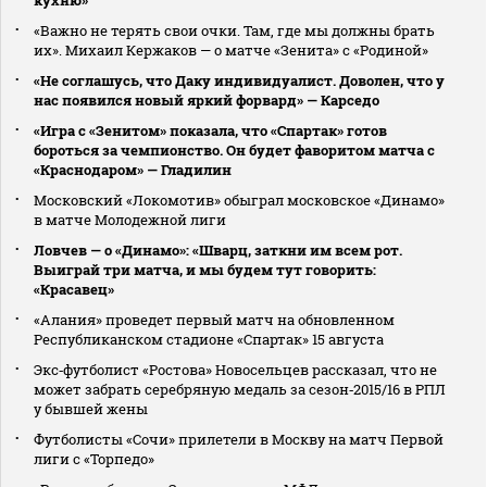
«Важно не терять свои очки. Там, где мы должны брать
их». Михаил Кержаков — о матче «Зенита» с «Родиной»
«Не соглашусь, что Даку индивидуалист. Доволен, что у
нас появился новый яркий форвард» — Карседо
«Игра с «Зенитом» показала, что «Спартак» готов
бороться за чемпионство. Он будет фаворитом матча с
«Краснодаром» — Гладилин
Московский «Локомотив» обыграл московское «Динамо»
в матче Молодежной лиги
Ловчев — о «Динамо»: «Шварц, заткни им всем рот.
Выиграй три матча, и мы будем тут говорить:
«Красавец»
«Алания» проведет первый матч на обновленном
Республиканском стадионе «Спартак» 15 августа
Экс‑футболист «Ростова» Новосельцев рассказал, что не
может забрать серебряную медаль за сезон‑2015/16 в РПЛ
у бывшей жены
Футболисты «Сочи» прилетели в Москву на матч Первой
лиги с «Торпедо»