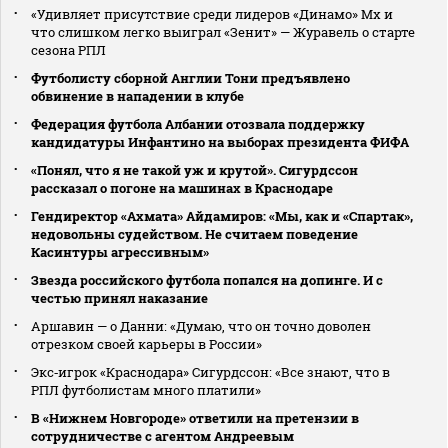
«Удивляет присутствие среди лидеров «Динамо» Мх и
что слишком легко выиграл «Зенит» — Журавель о старте
сезона РПЛ
Футболисту сборной Англии Тони предъявлено
обвинение в нападении в клубе
Федерация футбола Албании отозвала поддержку
кандидатуры Инфантино на выборах президента ФИФА
«Понял, что я не такой уж и крутой». Сигурдссон
рассказал о погоне на машинах в Краснодаре
Гендиректор «Ахмата» Айдамиров: «Мы, как и «Спартак»,
недовольны судейством. Не считаем поведение
Касинтуры агрессивным»
Звезда российского футбола попался на допинге. И с
честью принял наказание
Аршавин — о Данни: «Думаю, что он точно доволен
отрезком своей карьеры в России»
Экс‑игрок «Краснодара» Сигурдссон: «Все знают, что в
РПЛ футболистам много платили»
В «Нижнем Новгороде» ответили на претензии в
сотрудничестве с агентом Андреевым