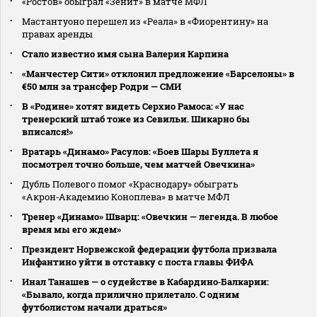
«Ростов» обыграл «Зенит» в матче МФЛ
Мастантуоно перешел из «Реала» в «Фиорентину» на
правах аренды
Стало известно имя сына Валерия Карпина
«Манчестер Сити» отклонил предложение «Барселоны» в
€50 млн за трансфер Родри — СМИ
В «Родине» хотят видеть Серхио Рамоса: «У нас
тренерский штаб тоже из Севильи. Шикарно бы
вписался!»
Вратарь «Динамо» Расулов: «Боев Шары Буллета я
посмотрел точно больше, чем матчей Овечкина»
Дубль Полевого помог «Краснодару» обыграть
«Акрон‑Академию Коноплева» в матче МФЛ
Тренер «Динамо» Шварц: «Овечкин — легенда. В любое
время мы его ждем»
Президент Норвежской федерации футбола призвала
Инфантино уйти в отставку с поста главы ФИФА
Инал Танашев — о судействе в Кабардино‑Балкарии:
«Бывало, когда прилично прилетало. С одним
футболистом начали драться»