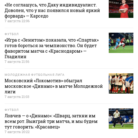
«Не соглашусь, что Даку индивидуалист.
Доволен, что у нас появился новый яркий
форвард» — Карседо
7 августа 22:06
ФУТБОЛ
«Игра с «Зенитом» показала, что «Спартак»
готов бороться за чемпионство. Он будет
фаворитом матча с «Краснодаром» —
Гладилин
7 августа 21:56
МОЛОДЕЖНАЯ ФУТБОЛЬНАЯ ЛИГА
Московский «Локомотив» обыграл
московское «Динамо» в матче Молодежной
лиги
7 августа 21:03
ФУТБОЛ
Ловчев — о «Динамо»: «Шварц, заткни им
всем рот. Выиграй три матча, и мы будем
тут говорить: «Красавец»
7 августа 20:22