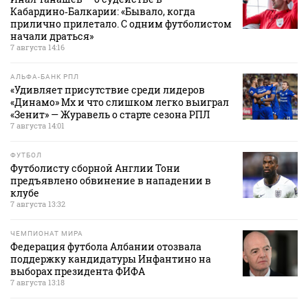
Кабардино‑Балкарии: «Бывало, когда
прилично прилетало. С одним футболистом
начали драться»
7 августа 14:16
АЛЬФА-БАНК РПЛ
«Удивляет присутствие среди лидеров
«Динамо» Мх и что слишком легко выиграл
«Зенит» — Журавель о старте сезона РПЛ
7 августа 14:01
ФУТБОЛ
Футболисту сборной Англии Тони
предъявлено обвинение в нападении в
клубе
7 августа 13:32
ЧЕМПИОНАТ МИРА
Федерация футбола Албании отозвала
поддержку кандидатуры Инфантино на
выборах президента ФИФА
7 августа 13:18