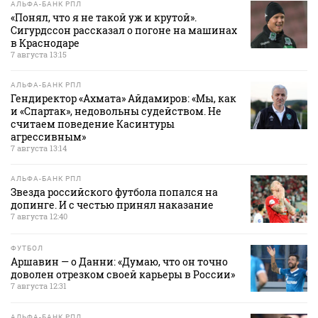
АЛЬФА-БАНК РПЛ
«Понял, что я не такой уж и крутой».
Сигурдссон рассказал о погоне на машинах
в Краснодаре
7 августа 13:15
АЛЬФА-БАНК РПЛ
Гендиректор «Ахмата» Айдамиров: «Мы, как
и «Спартак», недовольны судейством. Не
считаем поведение Касинтуры
агрессивным»
7 августа 13:14
АЛЬФА-БАНК РПЛ
Звезда российского футбола попался на
допинге. И с честью принял наказание
7 августа 12:40
ФУТБОЛ
Аршавин — о Данни: «Думаю, что он точно
доволен отрезком своей карьеры в России»
7 августа 12:31
АЛЬФА-БАНК РПЛ