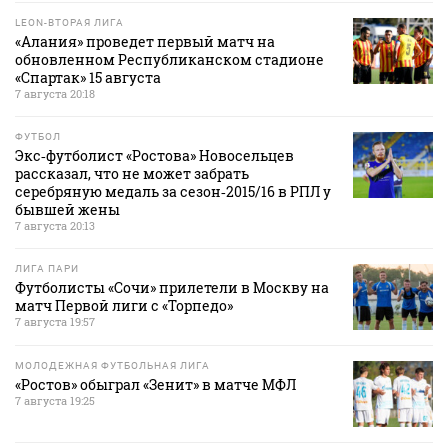
LEON-ВТОРАЯ ЛИГА
«Алания» проведет первый матч на
обновленном Республиканском стадионе
«Спартак» 15 августа
7 августа 20:18
ФУТБОЛ
Экс‑футболист «Ростова» Новосельцев
рассказал, что не может забрать
серебряную медаль за сезон‑2015/16 в РПЛ у
бывшей жены
7 августа 20:13
ЛИГА ПАРИ
Футболисты «Сочи» прилетели в Москву на
матч Первой лиги с «Торпедо»
7 августа 19:57
МОЛОДЕЖНАЯ ФУТБОЛЬНАЯ ЛИГА
«Ростов» обыграл «Зенит» в матче МФЛ
7 августа 19:25