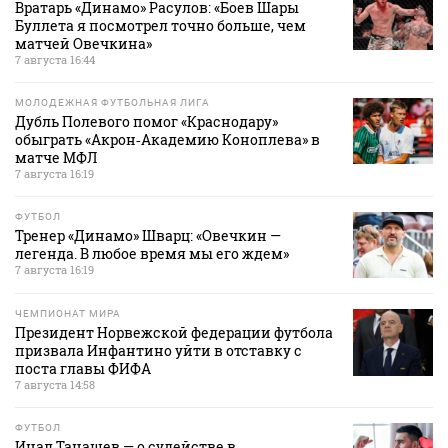
Вратарь «Динамо» Расулов: «Боев Шары
Буллета я посмотрел точно больше, чем
матчей Овечкина»
7 августа 16:44
МОЛОДЕЖНАЯ ФУТБОЛЬНАЯ ЛИГА
Дубль Полевого помог «Краснодару»
обыграть «Акрон‑Академию Коноплева» в
матче МФЛ
7 августа 16:19
ФУТБОЛ
Тренер «Динамо» Шварц: «Овечкин —
легенда. В любое время мы его ждем»
7 августа 16:19
ЧЕМПИОНАТ МИРА
Президент Норвежской федерации футбола
призвала Инфантино уйти в отставку с
поста главы ФИФА
7 августа 14:58
ФУТБОЛ
Инал Танашев — о судействе в