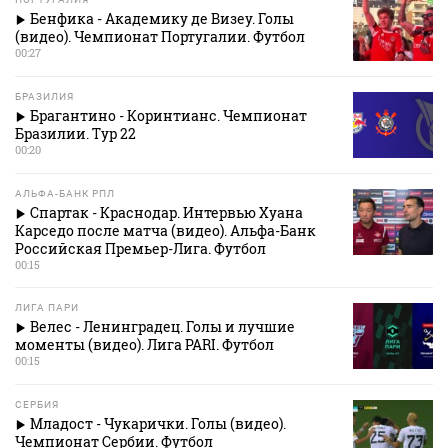
Бенфика - Академику де Визеу. Голы
(видео). Чемпионат Португалии. Футбол
00:27
БРАЗИЛИЯ
Брагантино - Коринтианс. Чемпионат
Бразилии. Тур 22
00:20
АЛЬФА-БАНК РПЛ
Спартак - Краснодар. Интервью Хуана
Карседо после матча (видео). Альфа-Банк
Российская Премьер-Лига. Футбол
00:15
ЛИГА ПАРИ
Велес - Ленинградец. Голы и лучшие
моменты (видео). Лига PARI. Футбол
00:15
СЕРБИЯ
Младост - Чукарички. Голы (видео).
Чемпионат Сербии. Футбол