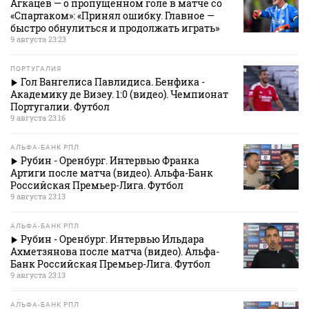
Агкацев — о пропущенном голе в матче со
«Спартаком»: «Принял ошибку. Главное —
быстро обнулиться и продолжать играть»
9 августа 23:23
ПОРТУГАЛИЯ
Гол Вангелиса Павлидиса. Бенфика -
Академику де Визеу. 1:0 (видео). Чемпионат
Португалии. Футбол
9 августа 23:16
АЛЬФА-БАНК РПЛ
Рубин - Оренбург. Интервью Франка
Артиги после матча (видео). Альфа-Банк
Российская Премьер-Лига. Футбол
9 августа 23:13
АЛЬФА-БАНК РПЛ
Рубин - Оренбург. Интервью Ильдара
Ахметзянова после матча (видео). Альфа-
Банк Российская Премьер-Лига. Футбол
9 августа 23:13
АЛЬФА-БАНК РПЛ