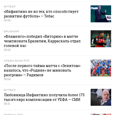
ФУТБОЛ
«Инфантино не из тех, кто способствует
развитию футбола» — Тебас
05:56
БРАЗИЛИЯ
«Фламенго» победил «Виторию» в матче
чемпионата Бразилии, Карраскаль отдал
голевой пас
05:02
АЛЬФА-БАНК РПЛ
«После первого тайма матча с «Зенитом»
казалось, что «Родине» не миновать
разгрома» — Радимов
00:54
ФУТБОЛ
Любовница Инфантино получила более 175
тысяч евро компенсации от УЕФА — СМИ
00:31
ПОРТУГАЛИЯ