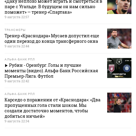
«Даку неплохо может играть и смотреться в
паре с Угальде. В будущем он нам сильно
поможет» — тренер «Спартака»
9 августа 22:57
ТРАНСФЕРЫ
Тренер «Краснодара» Мусаев допустил еще
один переход до конца трансферного окна
9 августа 22:44
АЛЬФА-БАНК РПЛ
Рубин - Оренбург. Голы и лучшие
моменты (видео). Альфа-Банк Российская
Премьер-Лига. Футбол
9 августа 22:42
АЛЬФА-БАНК РПЛ
Карседо о поражении от «Краснодара»: «Два
пропущенных гола стали шоком. Мы
создали достаточно моментов, чтобы
добиться ничьей»
9 августа 22:34