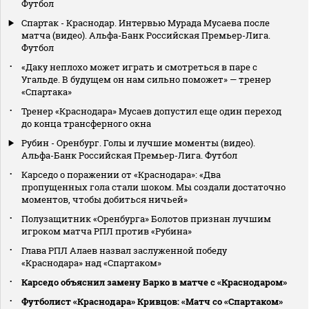
Футбол
Спартак - Краснодар. Интервью Мурада Мусаева после
матча (видео). Альфа-Банк Российская Премьер-Лига.
Футбол
«Даку неплохо может играть и смотреться в паре с
Угальде. В будущем он нам сильно поможет» — тренер
«Спартака»
Тренер «Краснодара» Мусаев допустил еще один переход
до конца трансферного окна
Рубин - Оренбург. Голы и лучшие моменты (видео).
Альфа-Банк Российская Премьер-Лига. Футбол
Карседо о поражении от «Краснодара»: «Два
пропущенных гола стали шоком. Мы создали достаточно
моментов, чтобы добиться ничьей»
Полузащитник «Оренбурга» Болотов признан лучшим
игроком матча РПЛ против «Рубина»
Глава РПЛ Алаев назвал заслуженной победу
«Краснодара» над «Спартаком»
Карседо объяснил замену Барко в матче с «Краснодаром»
Футболист «Краснодара» Кривцов: «Матч со «Спартаком»