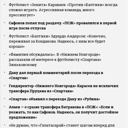
Футболист «Зенита» Караваев: «Против «Балтики» всегда
сложно играть. Агрессивная команда, много
прессингует»
Сафонов попал под раздачу. «ПСЖ» провалился в первой
игре после отпуска
Футболист «Балтики» Эдуардо Андерсон: «Конечно,
переживал за Кондакова. Надеюсь, с ним все будет
хорошо»
«Фамилия обсуждалась». В «Нижнем Новгороде»
рассказали об интересе к футболисту «Спартака»
Зиньковскому
Даку дал первый комментарий после перехода в
«Спартак»
Гендиректор «Нижнего Новгорода» Карасев не исключил
трансфера Пруцева из «Спартака»
«Спартак» объявил о переходе Даку из «Рубина»
Алаев — о срыве трансфера Батракова в «ПСЖ»: «Если и
уезжать, то как Сафонов. Надеюсь, он получит достойное
предложение»
«Не думаю, что «Галатасарай» станет шагом вперед для