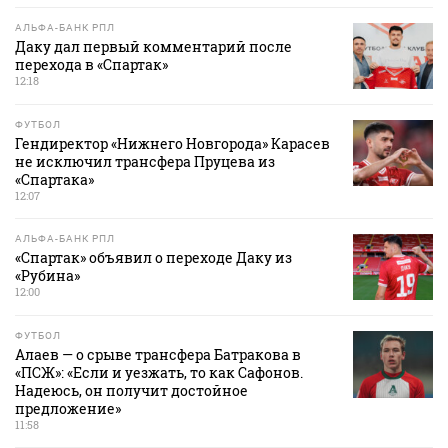
АЛЬФА-БАНК РПЛ
Даку дал первый комментарий после
перехода в «Спартак»
12:18
ФУТБОЛ
Гендиректор «Нижнего Новгорода» Карасев
не исключил трансфера Пруцева из
«Спартака»
12:07
АЛЬФА-БАНК РПЛ
«Спартак» объявил о переходе Даку из
«Рубина»
12:00
ФУТБОЛ
Алаев — о срыве трансфера Батракова в
«ПСЖ»: «Если и уезжать, то как Сафонов.
Надеюсь, он получит достойное
предложение»
11:58