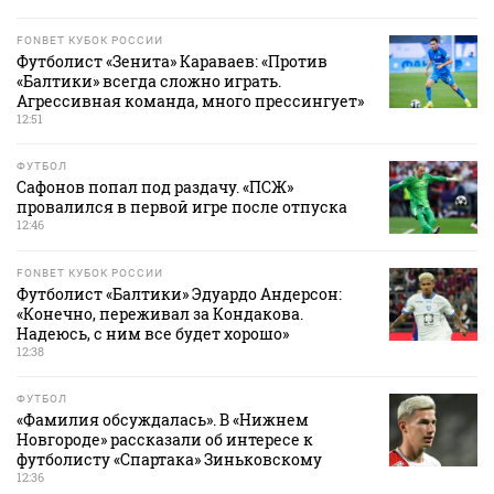
FONBET КУБОК РОССИИ
Футболист «Зенита» Караваев: «Против
«Балтики» всегда сложно играть.
Агрессивная команда, много прессингует»
12:51
ФУТБОЛ
Сафонов попал под раздачу. «ПСЖ»
провалился в первой игре после отпуска
12:46
FONBET КУБОК РОССИИ
Футболист «Балтики» Эдуардо Андерсон:
«Конечно, переживал за Кондакова.
Надеюсь, с ним все будет хорошо»
12:38
ФУТБОЛ
«Фамилия обсуждалась». В «Нижнем
Новгороде» рассказали об интересе к
футболисту «Спартака» Зиньковскому
12:36