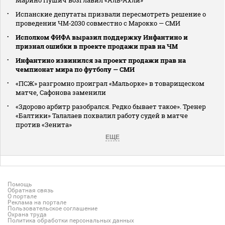
Испанские депутаты призвали пересмотреть решение о
проведении ЧМ‑2030 совместно с Марокко — СМИ
Исполком ФИФА выразил поддержку Инфантино и
признал ошибки в проекте продажи прав на ЧМ
Инфантино извинился за проект продажи прав на
чемпионат мира по футболу — СМИ
«ПСЖ» разгромно проиграл «Мальорке» в товарищеском
матче, Сафонова заменили
«Здорово арбитр разобрался. Редко бывает такое». Тренер
«Балтики» Талалаев похвалил работу судей в матче
против «Зенита»
ЕЩЕ
Помощь
Обратная связь
О портале
Реклама на портале
Пользовательское соглашение
Охрана труда
Политика обработки персональных данных