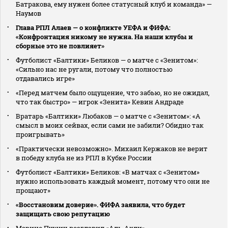
Батракова, ему нужен более статусный клуб и команда» —
Наумов
Глава РПЛ Алаев — о конфликте УЕФА и ФИФА:
«Конфронтация никому не нужна. На наши клубы и
сборные это не повлияет»
Футболист «Балтики» Беликов — о матче с «Зенитом»:
«Сильно нас не ругали, потому что полностью
отдавались игре»
«Перед матчем было ощущение, что забью, но не ожидал,
что так быстро» — игрок «Зенита» Кевин Андраде
Вратарь «Балтики» Любаков — о матче с «Зенитом»: «А
смысл в моих сейвах, если сами не забили? Обидно так
проигрывать»
«Практически невозможно». Михаил Кержаков не верит
в победу клуба не из РПЛ в Кубке России
Футболист «Балтики» Беликов: «В матчах с «Зенитом»
нужно использовать каждый момент, потому что они не
прощают»
«Восстановим доверие». ФИФА заявила, что будет
защищать свою репутацию
Марино Пушич возглавил «Аль‑Ахли»