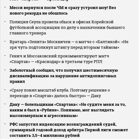
Месси вернулся после ЧМ и сразу устроил шоу! Без
нового рекорда не обошлось
Полиция Сеула провела обыск в офисах Корейской
футбольной ассоциации по делу о назначении бывшего
главного тренера
Вратарь «Зенита» Москвичев — о матче с «Балтикой»: «Не
зря чуть подтолкнул штангу перед вторым таймом»
Генич и Моссаковский прокомментируют матч
«Спартак» — «Краснодар» в третьем туре РПЛ
Заболотный сообщил, что получил шестимесячную
дисквалификацию за нарушение антидопинговых
правил
«Сразу понял масштаб клуба. Поэтому решение о
переходе в «Спартак» далось быстро» — Даку
Даку — болельщикам «Спартака»: «Не судите меня за то,
каким я был в «Рубине». Понимаю, мог выглядеть
высокомерным и агрессивным»
РФС запустил индексацию вознаграждений судей,
суммарный годовой доход арбитра Первой лиги сможет
составить 3,5–4 миллиона рублей