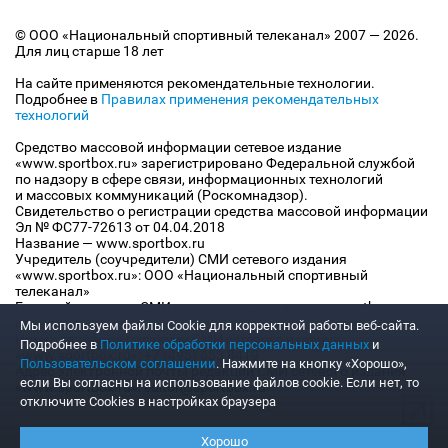
© ООО «Национальный спортивный телеканал» 2007 — 2026.
Для лиц старше 18 лет
На сайте применяются рекомендательные технологии.
Подробнее в
Правилах применения рекомендательных
технологий
Средство массовой информации сетевое издание
«www.sportbox.ru» зарегистрировано Федеральной службой
по надзору в сфере связи, информационных технологий
и массовых коммуникаций (Роскомнадзор).
Свидетельство о регистрации средства массовой информации
Эл № ФС77-72613 от 04.04.2018
Название — www.sportbox.ru
Учредитель (соучредители) СМИ сетевого издания
«www.sportbox.ru»: ООО «Национальный спортивный
телеканал»
Главный редактор СМИ сетевого издания «www.sportbox.ru»:
Конов В.А.
Мы используем файлы Сookie для корректной работы веб-сайта.
Номер телефона редакции СМИ сетевого издания
Подробнее в
Политике обработки персональных данных
и
«www.sportbox.ru»: +7 (495) 653 8419
Пользовательском соглашении
. Нажмите на кнопку «Хорошо»,
Адрес электронной почты редакции СМИ сетевого издания
если Вы согласны на использование файлов cookie. Если нет, то
«www.sportbox.ru»: editor@sportbox.ru
отключите Cookies в настройках браузера
Хорошо