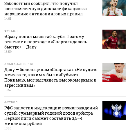
Заболотный сообщил, что получил
шестимесячную дисквалификацию за
нарушение антидопинговых правил
14:01
ФУТБОЛ
«Сразу понял масштаб клуба. Поэтому
решение о переходе в «Спартак» далось
быстро» — Даку
13:59
АЛЬФА-БАНК РПЛ
Даку — болельщикам «Спартака»: «Не судите
меня за то, каким я был в «Рубине».
Понимаю, мог выглядеть высокомерным и
агрессивным»
13:57
ФУТБОЛ
РФС запустил индексацию вознаграждений
судей, суммарный годовой доход арбитра
Первой лиги сможет составить 3,5–4
миллиона рублей
13:16