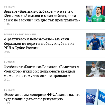
ФУТБОЛ
Вратарь «Балтики» Любаков — о матче с
«Зенитом»: «А смысл в моих сейвах, если
сами не забили? Обидно так проигрывать»
10:16
FONBET КУБОК РОССИИ
«Практически невозможно». Михаил
Кержаков не верит в победу клуба не из
РПЛ в Кубке России
09:16
ФУТБОЛ
Футболист «Балтики» Беликов: «В матчах с
«Зенитом» нужно использовать каждый
момент, потому что они не прощают»
08:21
ФУТБОЛ
«Восстановим доверие». ФИФА заявила, что
будет защищать свою репутацию
07:19