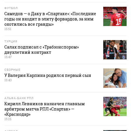
ФУТБОЛ
Самедов — о Даку в «Спартаке»: «Последние
годы он входит в элиту форвардов, за ним
охотились все гранды»
15:51
ТУРЦИЯ
Салах подписал с «Трабзонспором»
двухлетний контракт
15:47
СБОРНЫЕ
У Валерия Карпина родился первый сын
15:43
АЛЬФА-БАНК РПЛ
Кирилл Левников назначен главным
арбитром матча РПЛ «Спартак» —
«Краснодар»
15:15