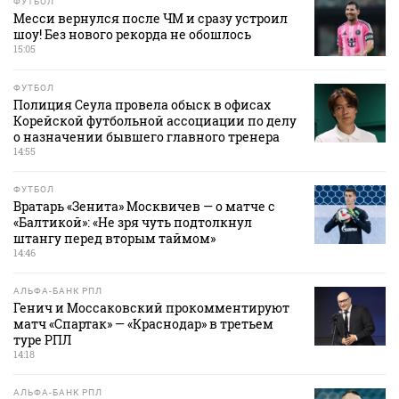
ФУТБОЛ
Месси вернулся после ЧМ и сразу устроил
шоу! Без нового рекорда не обошлось
15:05
ФУТБОЛ
Полиция Сеула провела обыск в офисах
Корейской футбольной ассоциации по делу
о назначении бывшего главного тренера
14:55
ФУТБОЛ
Вратарь «Зенита» Москвичев — о матче с
«Балтикой»: «Не зря чуть подтолкнул
штангу перед вторым таймом»
14:46
АЛЬФА-БАНК РПЛ
Генич и Моссаковский прокомментируют
матч «Спартак» — «Краснодар» в третьем
туре РПЛ
14:18
АЛЬФА-БАНК РПЛ