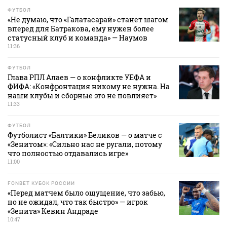
ФУТБОЛ
«Не думаю, что «Галатасарай» станет шагом
вперед для Батракова, ему нужен более
статусный клуб и команда» — Наумов
11:36
ФУТБОЛ
Глава РПЛ Алаев — о конфликте УЕФА и
ФИФА: «Конфронтация никому не нужна. На
наши клубы и сборные это не повлияет»
11:33
ФУТБОЛ
Футболист «Балтики» Беликов — о матче с
«Зенитом»: «Сильно нас не ругали, потому
что полностью отдавались игре»
11:00
FONBET КУБОК РОССИИ
«Перед матчем было ощущение, что забью,
но не ожидал, что так быстро» — игрок
«Зенита» Кевин Андраде
10:47