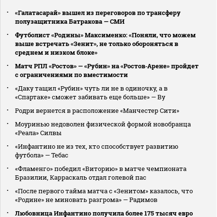
«Галатасарай» вышел из переговоров по трансферу
полузащитника Батракова — СМИ
Футболист «Родины» Максименко: «Поняли, что можем
выше встречать «Зенит», не только обороняться в
среднем и низком блоке»
Матч РПЛ «Ростов» — «Рубин» на «Ростов‑Арене» пройдет
с ограничениями по вместимости
«Даку тащил «Рубин» чуть ли не в одиночку, а в
«Спартаке» сможет забивать еще больше» — Ву
Родри вернется в расположение «Манчестер Сити»
Моуринью недоволен физической формой новобранца
«Реала» Силвы
«Инфантино не из тех, кто способствует развитию
футбола» — Тебас
«Фламенго» победил «Виторию» в матче чемпионата
Бразилии, Карраскаль отдал голевой пас
«После первого тайма матча с «Зенитом» казалось, что
«Родине» не миновать разгрома» — Радимов
Любовница Инфантино получила более 175 тысяч евро