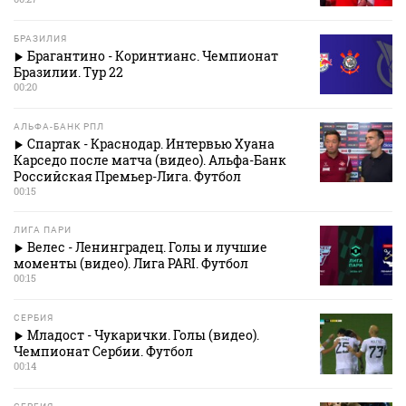
БРАЗИЛИЯ
Брагантино - Коринтианс. Чемпионат
Бразилии. Тур 22
00:20
АЛЬФА-БАНК РПЛ
Спартак - Краснодар. Интервью Хуана
Карседо после матча (видео). Альфа-Банк
Российская Премьер-Лига. Футбол
00:15
ЛИГА ПАРИ
Велес - Ленинградец. Голы и лучшие
моменты (видео). Лига PARI. Футбол
00:15
СЕРБИЯ
Младост - Чукарички. Голы (видео).
Чемпионат Сербии. Футбол
00:14