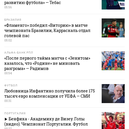
развитию футбола» — Тебас
05:56
БРАЗИЛИЯ
«Фламенго» победил «Виторию» в матче
чемпионата Бразилии, Карраскаль отдал
голевой пас
05:02
АЛЬФА-БАНК РПЛ
«После первого тайма матча с «Зенитом»
казалось, что «Родине» не миновать
разгрома» — Радимов
00:54
ФУТБОЛ
Любовница Инфантино получила более 175
тысяч евро компенсации от УЕФА — СМИ
00:31
ПОРТУГАЛИЯ
Бенфика - Академику де Визеу. Голы
(видео). Чемпионат Португалии. Футбол
00:27