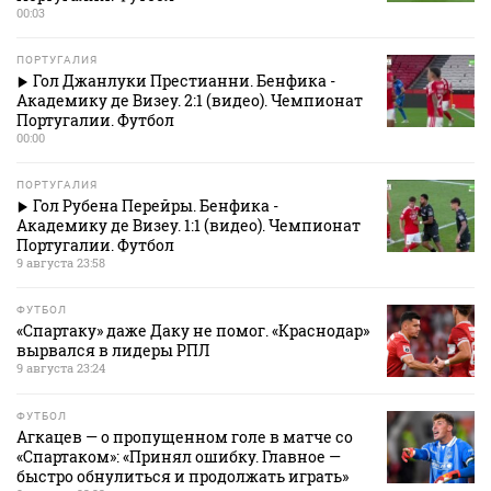
00:03
ПОРТУГАЛИЯ
Гол Джанлуки Престианни. Бенфика -
Академику де Визеу. 2:1 (видео). Чемпионат
Португалии. Футбол
00:00
ПОРТУГАЛИЯ
Гол Рубена Перейры. Бенфика -
Академику де Визеу. 1:1 (видео). Чемпионат
Португалии. Футбол
9 августа 23:58
ФУТБОЛ
«Спартаку» даже Даку не помог. «Краснодар»
вырвался в лидеры РПЛ
9 августа 23:24
ФУТБОЛ
Агкацев — о пропущенном голе в матче со
«Спартаком»: «Принял ошибку. Главное —
быстро обнулиться и продолжать играть»