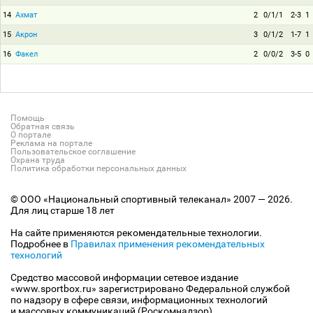
14
Ахмат
2
0/1/1
2-3
1
15
Акрон
3
0/1/2
1-7
1
16
Факел
2
0/0/2
3-5
0
Помощь
Обратная связь
О портале
Реклама на портале
Пользовательское соглашение
Охрана труда
Политика обработки персональных данных
© ООО «Национальный спортивный телеканал» 2007 — 2026.
Для лиц старше 18 лет
На сайте применяются рекомендательные технологии.
Подробнее в
Правилах применения рекомендательных
технологий
Средство массовой информации сетевое издание
«www.sportbox.ru» зарегистрировано Федеральной службой
по надзору в сфере связи, информационных технологий
и массовых коммуникаций (Роскомнадзор).