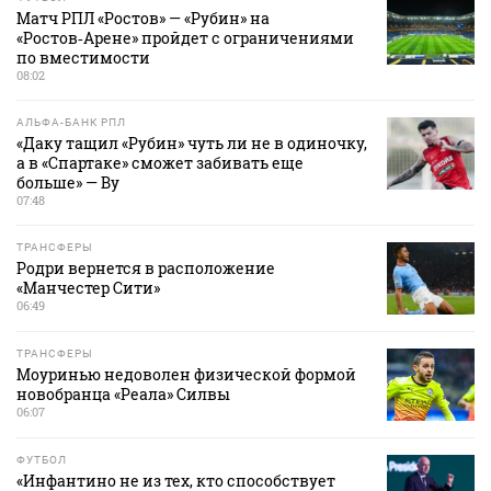
Матч РПЛ «Ростов» — «Рубин» на
«Ростов‑Арене» пройдет с ограничениями
по вместимости
08:02
АЛЬФА-БАНК РПЛ
«Даку тащил «Рубин» чуть ли не в одиночку,
а в «Спартаке» сможет забивать еще
больше» — Ву
07:48
ТРАНСФЕРЫ
Родри вернется в расположение
«Манчестер Сити»
06:49
ТРАНСФЕРЫ
Моуринью недоволен физической формой
новобранца «Реала» Силвы
06:07
ФУТБОЛ
«Инфантино не из тех, кто способствует