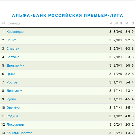
АЛЬФА-БАНК РОССИЙСКАЯ ПРЕМЬЕР-ЛИГА
№
Команда
И
В/Н/П
М
О
1
Краснодар
3
3/0/0
8-4
9
2
Зенит
3
2/0/1
9-2
6
3
Спартак
3
2/0/1
6-3
6
4
Балтика
3
2/0/1
5-3
6
5
Динамо Мх
3
2/0/1
5-5
6
6
ЦСКА
3
1/2/0
3-2
5
7
Ростов
3
1/1/1
5-4
4
8
Динамо М
3
1/1/1
4-3
4
9
Рубин
3
1/1/1
4-5
4
10
Оренбург
3
1/1/1
3-5
4
11
Родина
3
1/0/2
4-8
3
12
Локомотив
3
0/2/1
2-3
2
13
Крылья Советов
3
0/2/1
1-3
2