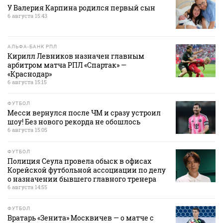
У Валерия Карпина родился первый сын
6 августа 15:43
АЛЬФА-БАНК РПЛ
Кирилл Левников назначен главным
арбитром матча РПЛ «Спартак» —
«Краснодар»
6 августа 15:15
ФУТБОЛ
Месси вернулся после ЧМ и сразу устроил
шоу! Без нового рекорда не обошлось
6 августа 15:05
ФУТБОЛ
Полиция Сеула провела обыск в офисах
Корейской футбольной ассоциации по делу
о назначении бывшего главного тренера
6 августа 14:55
ФУТБОЛ
Вратарь «Зенита» Москвичев — о матче с