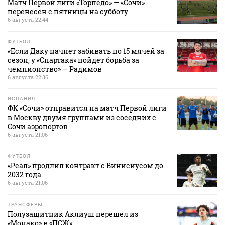
Матч Первой лиги «Торпедо» — «Сочи»
перенесен с пятницы на субботу
6 августа 22:44
ФУТБОЛ
«Если Даку начнет забивать по 15 мячей за
сезон, у «Спартака» пойдет борьба за
чемпионство» — Радимов
6 августа 22:36
ИСПАНИЯ
ФК «Сочи» отправится на матч Первой лиги
в Москву двумя группами из соседних с
Сочи аэропортов
6 августа 21:06
ФУТБОЛ
«Реал» продлил контракт с Винисиусом до
2032 года
6 августа 21:06
ТРАНСФЕРЫ
Полузащитник Аклиуш перешел из
«Монако» в «ПСЖ»