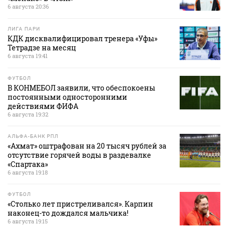
6 августа 20:36
ЛИГА ПАРИ
КДК дисквалифицировал тренера «Уфы»
Тетрадзе на месяц
6 августа 19:41
ФУТБОЛ
В КОНМЕБОЛ заявили, что обеспокоены
постоянными односторонними
действиями ФИФА
6 августа 19:32
АЛЬФА-БАНК РПЛ
«Ахмат» оштрафован на 20 тысяч рублей за
отсутствие горячей воды в раздевалке
«Спартака»
6 августа 19:18
ФУТБОЛ
«Столько лет пристреливался». Карпин
наконец-то дождался мальчика!
6 августа 19:15