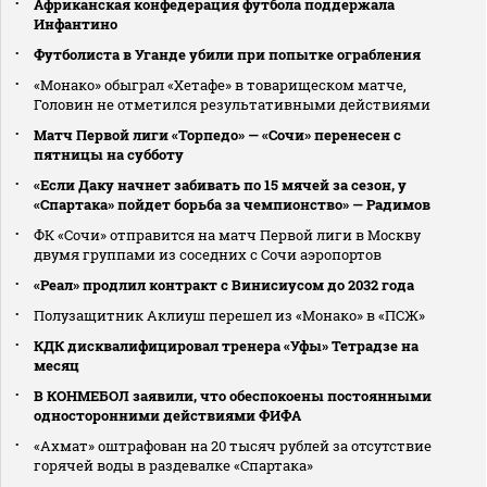
Африканская конфедерация футбола поддержала
Инфантино
Футболиста в Уганде убили при попытке ограбления
«Монако» обыграл «Хетафе» в товарищеском матче,
Головин не отметился результативными действиями
Матч Первой лиги «Торпедо» — «Сочи» перенесен с
пятницы на субботу
«Если Даку начнет забивать по 15 мячей за сезон, у
«Спартака» пойдет борьба за чемпионство» — Радимов
ФК «Сочи» отправится на матч Первой лиги в Москву
двумя группами из соседних с Сочи аэропортов
«Реал» продлил контракт с Винисиусом до 2032 года
Полузащитник Аклиуш перешел из «Монако» в «ПСЖ»
КДК дисквалифицировал тренера «Уфы» Тетрадзе на
месяц
В КОНМЕБОЛ заявили, что обеспокоены постоянными
односторонними действиями ФИФА
«Ахмат» оштрафован на 20 тысяч рублей за отсутствие
горячей воды в раздевалке «Спартака»