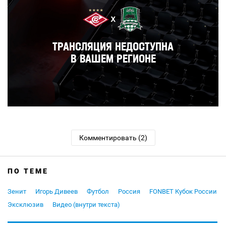
Комментировать (2)
ПО ТЕМЕ
Зенит
Игорь Дивеев
Футбол
Россия
FONBET Кубок России
Эксклюзив
Видео (внутри текста)