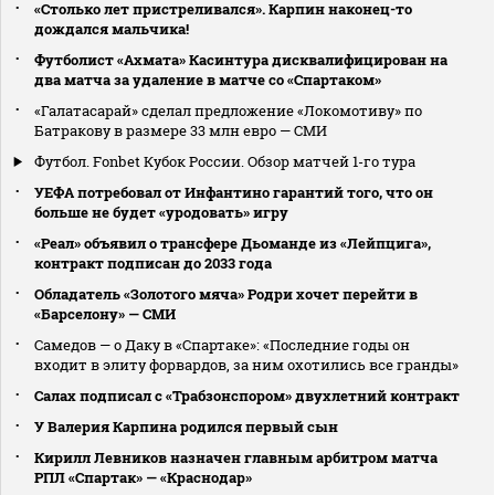
«Столько лет пристреливался». Карпин наконец-то
дождался мальчика!
Футболист «Ахмата» Касинтура дисквалифицирован на
два матча за удаление в матче со «Спартаком»
«Галатасарай» сделал предложение «Локомотиву» по
Батракову в размере 33 млн евро — СМИ
Футбол. Fonbet Кубок России. Обзор матчей 1-го тура
УЕФА потребовал от Инфантино гарантий того, что он
больше не будет «уродовать» игру
«Реал» объявил о трансфере Дьоманде из «Лейпцига»,
контракт подписан до 2033 года
Обладатель «Золотого мяча» Родри хочет перейти в
«Барселону» — СМИ
Самедов — о Даку в «Спартаке»: «Последние годы он
входит в элиту форвардов, за ним охотились все гранды»
Салах подписал с «Трабзонспором» двухлетний контракт
У Валерия Карпина родился первый сын
Кирилл Левников назначен главным арбитром матча
РПЛ «Спартак» — «Краснодар»