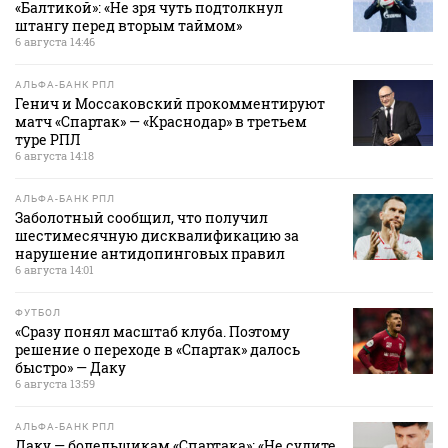
«Балтикой»: «Не зря чуть подтолкнул
штангу перед вторым таймом»
6 августа 14:46
АЛЬФА-БАНК РПЛ
Генич и Моссаковский прокомментируют
матч «Спартак» — «Краснодар» в третьем
туре РПЛ
6 августа 14:18
АЛЬФА-БАНК РПЛ
Заболотный сообщил, что получил
шестимесячную дисквалификацию за
нарушение антидопинговых правил
6 августа 14:01
ФУТБОЛ
«Сразу понял масштаб клуба. Поэтому
решение о переходе в «Спартак» далось
быстро» — Даку
6 августа 13:59
АЛЬФА-БАНК РПЛ
Даку — болельщикам «Спартака»: «Не судите