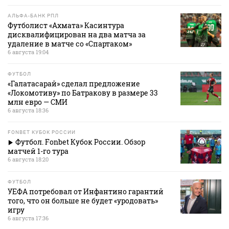
АЛЬФА-БАНК РПЛ
Футболист «Ахмата» Касинтура
дисквалифицирован на два матча за
удаление в матче со «Спартаком»
6 августа 19:04
ФУТБОЛ
«Галатасарай» сделал предложение
«Локомотиву» по Батракову в размере 33
млн евро — СМИ
6 августа 18:36
FONBET КУБОК РОССИИ
Футбол. Fonbet Кубок России. Обзор
матчей 1-го тура
6 августа 18:20
ФУТБОЛ
УЕФА потребовал от Инфантино гарантий
того, что он больше не будет «уродовать»
игру
6 августа 17:36