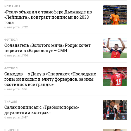
ИСПАНИЯ
«Реал» объявил о трансфере Дьоманде из
«Лейпцига», контракт подписан до 2033
года
6 августа 17:22
ФУТБОЛ
Обладатель «Золотого мяча» Родри хочет
перейти в «Барселону» — СМИ
6 августа 17:04
ФУТБОЛ
Самедов — о Даку в «Спартаке»: «Последние
годы он входит в элиту форвардов, за ним
охотились все гранды»
6 августа 15:51
ТУРЦИЯ
Салах подписал с «Трабзонспором»
двухлетний контракт
6 августа 15:47
СБОРНЫЕ