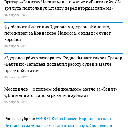
Вратарь «Зенита» Москвичев — о матче с «Балтикой»: «Не
зря чуть подтолкнул штангу перед вторым таймом»
06 августа 2026
Футболист «Балтики» Эдуардо Андерсон: «Конечно,
переживал за Кондакова. Надеюсь, с ним все будет
хорошо»
06 августа 2026
«Здорово арбитр разобрался. Редко бывает такое». Тренер
«Балтики» Талалаев похвалил работу судей в матче
против «Зенита»
05 августа 2026
Москвичев — о первом официальном матче за «Зенит»:
«Для меня это шанс вгрызаться зубами»
05 августа 2026
Ранее в рубрике
FONBET Кубок России
:
Карпин — о голах
Литвинова за «Спартак»: «Естественно случайно. Бывает,