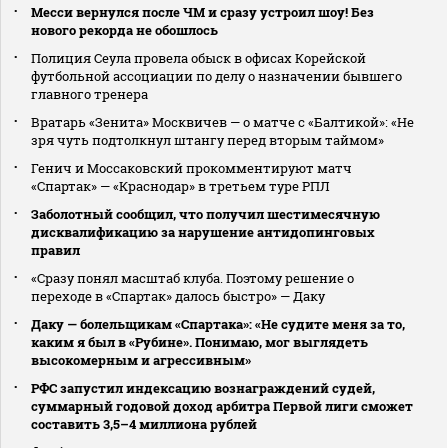
Месси вернулся после ЧМ и сразу устроил шоу! Без
нового рекорда не обошлось
Полиция Сеула провела обыск в офисах Корейской
футбольной ассоциации по делу о назначении бывшего
главного тренера
Вратарь «Зенита» Москвичев — о матче с «Балтикой»: «Не
зря чуть подтолкнул штангу перед вторым таймом»
Генич и Моссаковский прокомментируют матч
«Спартак» — «Краснодар» в третьем туре РПЛ
Заболотный сообщил, что получил шестимесячную
дисквалификацию за нарушение антидопинговых
правил
«Сразу понял масштаб клуба. Поэтому решение о
переходе в «Спартак» далось быстро» — Даку
Даку — болельщикам «Спартака»: «Не судите меня за то,
каким я был в «Рубине». Понимаю, мог выглядеть
высокомерным и агрессивным»
РФС запустил индексацию вознаграждений судей,
суммарный годовой доход арбитра Первой лиги сможет
составить 3,5–4 миллиона рублей