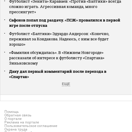
Футболист «Зенита» Караваев: «Против «Балтики» всегда
сложно играть. Агрессивная команда, много
прессингует»
Сафонов попал под раздачу. «ПСЖ» провалился в первой
игре после отпуска
Футболист «Балтики» Эдуардо Андерсон: «Конечно,
переживал за Кондакова. Надеюсь, с ним все будет
хорошо»
«Фамилия обсуждалась». В «Нижнем Новгороде»
рассказали об интересе к футболисту «Спартака»
Зиньковскому
Даку дал первый комментарий после перехода в
«Спартак»
ЕЩЕ
Помощь
Обратная связь
О портале
Реклама на портале
Пользовательское соглашение
Охрана труда