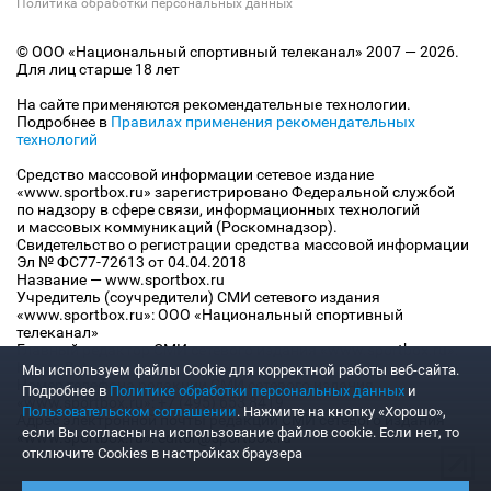
Политика обработки персональных данных
© ООО «Национальный спортивный телеканал» 2007 — 2026.
Для лиц старше 18 лет
На сайте применяются рекомендательные технологии.
Подробнее в
Правилах применения рекомендательных
технологий
Средство массовой информации сетевое издание
«www.sportbox.ru» зарегистрировано Федеральной службой
по надзору в сфере связи, информационных технологий
и массовых коммуникаций (Роскомнадзор).
Свидетельство о регистрации средства массовой информации
Эл № ФС77-72613 от 04.04.2018
Название — www.sportbox.ru
Учредитель (соучредители) СМИ сетевого издания
«www.sportbox.ru»: ООО «Национальный спортивный
телеканал»
Главный редактор СМИ сетевого издания «www.sportbox.ru»:
Конов В.А.
Мы используем файлы Сookie для корректной работы веб-сайта.
Номер телефона редакции СМИ сетевого издания
Подробнее в
Политике обработки персональных данных
и
«www.sportbox.ru»: +7 (495) 653 8419
Пользовательском соглашении
. Нажмите на кнопку «Хорошо»,
Адрес электронной почты редакции СМИ сетевого издания
если Вы согласны на использование файлов cookie. Если нет, то
«www.sportbox.ru»: editor@sportbox.ru
отключите Cookies в настройках браузера