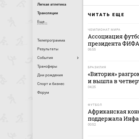
Легкая атлетика
Трансляции
ЧИТАТЬ ЕЩЕ
Еще...
ЧЕМПИОНАТ МИРА
Ассоциация футб
Телепрограмма
президента ФИФА
Результаты
06:55
События
Трансферы
БРАЗИЛИЯ
«Витория» разгро
Дни рождения
и вышла в четве
Спорт и бизнес
04:25
Форум
ФУТБОЛ
Африканская кон
поддержала Инфа
00:52