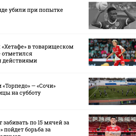
нде убили при попытке
 «Хетафе» в товарищеском
е отметился
и действиями
 «Торпедо» — «Сочи»
ицы на субботу
 забивать по 15 мячей за
а» пойдет борьба за