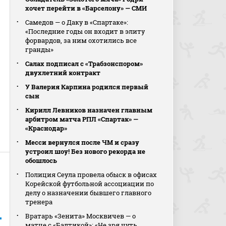
хочет перейти в «Барселону» — СМИ
Самедов — о Даку в «Спартаке»:
«Последние годы он входит в элиту
форвардов, за ним охотились все
гранды»
Салах подписал с «Трабзонспором»
двухлетний контракт
У Валерия Карпина родился первый
сын
Кирилл Левников назначен главным
арбитром матча РПЛ «Спартак» —
«Краснодар»
Месси вернулся после ЧМ и сразу
устроил шоу! Без нового рекорда не
обошлось
Полиция Сеула провела обыск в офисах
Корейской футбольной ассоциации по
делу о назначении бывшего главного
тренера
Вратарь «Зенита» Москвичев — о
матче с «Балтикой»: «Не зря чуть