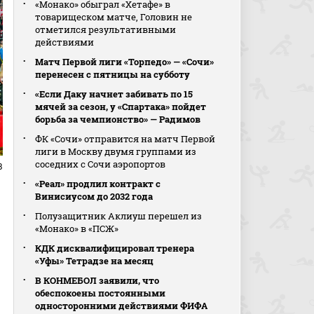
«Монако» обыграл «Хетафе» в
товарищеском матче, Головин не
отметился результативными
действиями
Матч Первой лиги «Торпедо» — «Сочи»
перенесен с пятницы на субботу
«Если Даку начнет забивать по 15
мячей за сезон, у «Спартака» пойдет
борьба за чемпионство» — Радимов
ФК «Сочи» отправится на матч Первой
лиги в Москву двумя группами из
соседних с Сочи аэропортов
В
«Реал» продлил контракт с
Винисиусом до 2032 года
Полузащитник Аклиуш перешел из
«Монако» в «ПСЖ»
КДК дисквалифицировал тренера
«Уфы» Тетрадзе на месяц
В КОНМЕБОЛ заявили, что
обеспокоены постоянными
односторонними действиями ФИФА