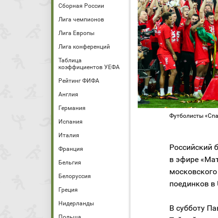
Сборная России
Лига чемпионов
Лига Европы
Лига конференций
Таблица
коэффициентов УЕФА
Рейтинг ФИФА
Англия
Германия
Футболисты «Спа
Испания
Италия
Российский 
Франция
в эфире «Мат
Бельгия
московског
Белоруссия
поединков в 
Греция
Нидерланды
В субботу П
Польша