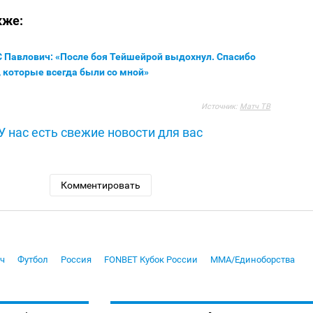
кже:
 Павлович: «После боя Тейшейрой выдохнул. Спасибо
 которые всегда были со мной»
Источник:
Матч ТВ
У нас есть свежие новости для вас
Комментировать
ч
Футбол
Россия
FONBET Кубок России
MMA/Единоборства