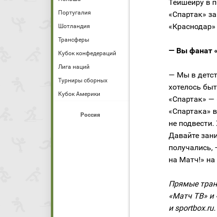
Тейшейру в п
Португалия
«Спартак» за
«Краснодар» (
Шотландия
Трансферы
— Вы фанат 
Кубок конфедераций
Лига наций
— Мы в детст
Турниры сборных
хотелось бы
Кубок Америки
«Спартак» — 
«Спартака» в
Россия
не подвести.
Давайте зани
получались,
на Матч!» на
Прямые тран
«Матч ТВ» и 
и sportbox.ru.