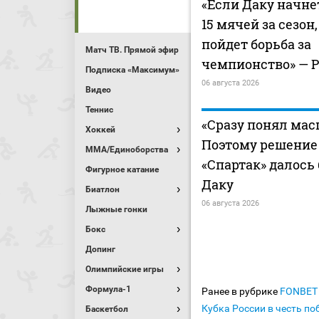
«Если Даку начне
15 мячей за сезон,
пойдет борьба за
Матч ТВ. Прямой эфир
чемпионство» — 
Подписка «Максимум»
06 августа 2026
Видео
Теннис
«Сразу понял мас
Хоккей
Поэтому решение 
MMA/Единоборства
«Спартак» далось
Фигурное катание
Даку
Биатлон
06 августа 2026
Лыжные гонки
Бокс
Допинг
Олимпийские игры
Формула-1
Ранее в рубрике
FONBET 
Кубка России в честь по
Баскетбол