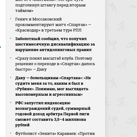
подтолкнул штангу перед вторым
таймом»
Генич и Моссаковский
прокомментируют матч «Спартак» —
«Краснодар» в третьем туре РПЛ
Заболотный сообщил, что получил
шестимесячную дисквалификацию за
нарушение антидопинговых правил
«Сразу понял масштаб клуба. Поэтому
решение о переходе в «Спартак» далось
быстро» — Даку
Даку — болельщикам «Спартака»: «Не
судите меня за то, каким я был в
«Рубине». Понимаю, мог выглядеть
высокомерным и агрессивным»
РФС запустил индексацию
вознаграждений судей, суммарный
годовой доход арбитра Первой лиги
сможет составить 3,5–4 миллиона
рублей
Футболист «Зенита» Караваев: «Против