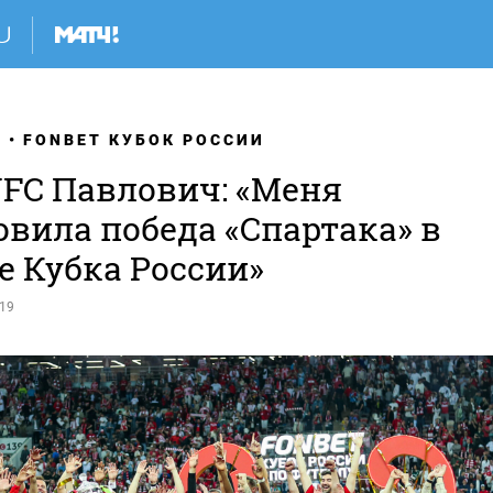
Я
FONBET КУБОК РОССИИ
UFC Павлович: «Меня
овила победа «Спартака» в
е Кубка России»
:19