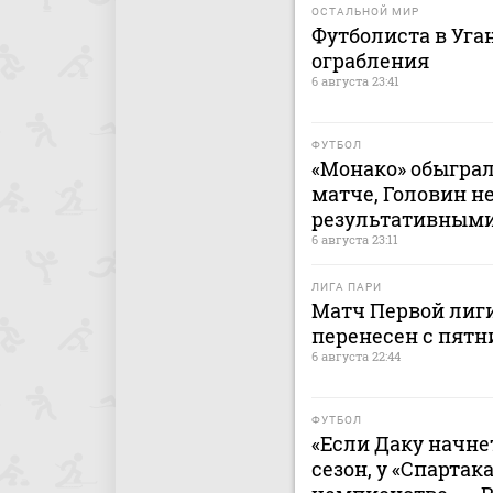
ОСТАЛЬНОЙ МИР
Футболиста в Уга
ограбления
6 августа 23:41
ФУТБОЛ
«Монако» обыграл
матче, Головин н
результативным
6 августа 23:11
ЛИГА ПАРИ
Матч Первой лиги
перенесен с пятн
6 августа 22:44
ФУТБОЛ
«Если Даку начнет
сезон, у «Спартак