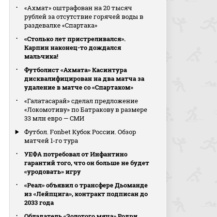
«Ахмат» оштрафован на 20 тысяч
рублей за отсутствие горячей воды в
раздевалке «Спартака»
«Столько лет пристреливался».
Карпин наконец-то дождался
мальчика!
Футболист «Ахмата» Касинтура
дисквалифицирован на два матча за
удаление в матче со «Спартаком»
«Галатасарай» сделал предложение
«Локомотиву» по Батракову в размере
33 млн евро — СМИ
Футбол. Fonbet Кубок России. Обзор
матчей 1-го тура
УЕФА потребовал от Инфантино
гарантий того, что он больше не будет
«уродовать» игру
«Реал» объявил о трансфере Дьоманде
из «Лейпцига», контракт подписан до
2033 года
Обладатель «Золотого мяча» Родри