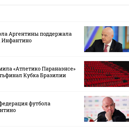
ола Аргентины поддержала
 Инфантино
мила «Атлетико Паранаэнсе»
ртьфинал Кубка Бразилии
федерация футбола
нтино