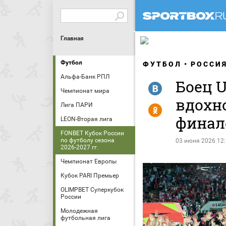
Главная
Футбол
ФУТБОЛ
РОССИ
Альфа-Банк РПЛ
Боец 
R
Чемпионат мира
вдохн
Лига ПАРИ
Y
финал
LEON-Вторая лига
FONBET Кубок России
по футболу сезона
03 июня 2026 12
2026-2027 гг.
Чемпионат Европы
Кубок PARI Премьер
OLIMPBET Суперкубок
России
Молодежная
футбольная лига