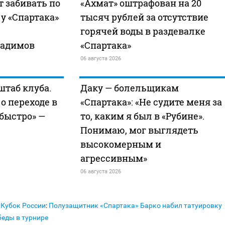
т забивать по
«Ахмат» оштрафован на 20
 у «Спартака»
тысяч рублей за отсутствие
горячей воды в раздевалке
Радимов
«Спартака»
06 августа 2026
штаб клуба.
Даку — болельщикам
о переходе в
«Спартака»: «Не судите меня за
 быстро» —
то, каким я был в «Рубине».
Понимаю, мог выглядеть
высокомерным и
агрессивным»
06 августа 2026
Кубок России
:
Полузащитник «Спартака» Барко набил татуировку
беды в турнире