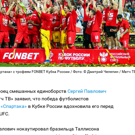
ртака» с трофеем FONBET Кубка России / Фото: © Дмитрий Челяпин / Матч Т
боец смешанных единоборств
Сергей Павлович
ч ТВ» заявил, что победа футболистов
о
«Спартака»
в Кубке России вдохновила его перед
UFC.
авлович нокаутировал бразильца Таллисона