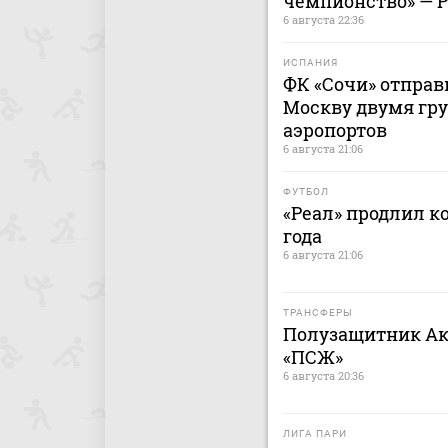
чемпионство» — 
6 августа 22:36
ИСПАНИЯ
ФК «Сочи» отправ
Москву двумя гру
аэропортов
6 августа 21:06
ФУТБОЛ
«Реал» продлил к
года
6 августа 21:06
ТРАНСФЕРЫ
Полузащитник Ак
«ПСЖ»
6 августа 20:36
ЛИГА ПАРИ