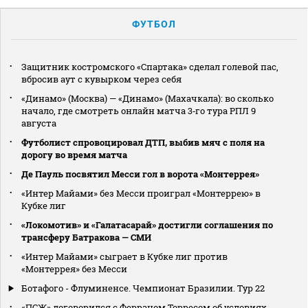
ФУТБОЛ
Защитник костромского «Спартака» сделал голевой пас,
вбросив аут с кувырком через себя
«Динамо» (Москва) — «Динамо» (Махачкала): во сколько
начало, где смотреть онлайн матча 3‑го тура РПЛ 9
августа
Футболист спровоцировал ДТП, выбив мяч с поля на
дорогу во время матча
Де Пауль посвятил Месси гол в ворота «Монтеррея»
«Интер Майами» без Месси проиграл «Монтеррею» в
Кубке лиг
«Локомотив» и «Галатасарай» достигли соглашения по
трансферу Батракова — СМИ
«Интер Майами» сыграет в Кубке лиг против
«Монтеррея» без Месси
Ботафого - Флуминенсе. Чемпионат Бразилии. Тур 22
«ПСЖ» договорился с Ферраном Торресом об условиях