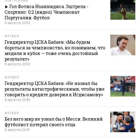
ПОРТУГАЛИЯ
Гол Фотиса Иоаннидиса. Эштрела -
Спортинг. 0:2 (видео). Чемпионат
Португалии. Футбол
8 августа 23:53
ФУТБОЛ
Гендиректор ЦСКА Бабаев: «Мы будем
бороться за чемпионство, но понимаем, что
медали и кубок — тоже очень достойный
результат»
8 августа 23:50
ФУТБОЛ
Гендиректор ЦСКА Бабаев: «Не назвал бы
результаты катастрофическими, чтобы уже
говорить о кредите доверия к Игдисамову»
8 августа 23:49
ФУТБОЛ
Без него мир не узнал бы о Месси. Великий
футболист потерял своего отца
8 августа 23:47