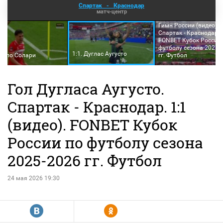
Спартак
-
Краснодар
матч-центр
Гимн России (видео).
Спартак - Краснодар.
FONBET Кубок России 
футболу сезона 2025-
1:1. Дуглас Аугусто
Пабло Солари
гг. Футбол
Гол Дугласа Аугусто.
Спартак - Краснодар. 1:1
(видео). FONBET Кубок
России по футболу сезона
2025-2026 гг. Футбол
24 мая 2026 19:30
R
Y