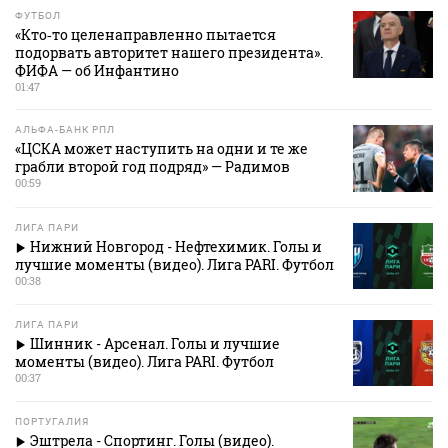
ФУТБОЛ
«Кто‑то целенаправленно пытается
подорвать авторитет нашего президента».
ФИФА — об Инфантино
01:47
АЛЬФА-БАНК РПЛ
«ЦСКА может наступить на одни и те же
грабли второй год подряд» — Радимов
00:59
ЛИГА ПАРИ
Нижний Новгород - Нефтехимик. Голы и
лучшие моменты (видео). Лига PARI. Футбол
00:38
ЛИГА ПАРИ
Шинник - Арсенал. Голы и лучшие
моменты (видео). Лига PARI. Футбол
00:37
ПОРТУГАЛИЯ
Эштрела - Спортинг. Голы (видео).