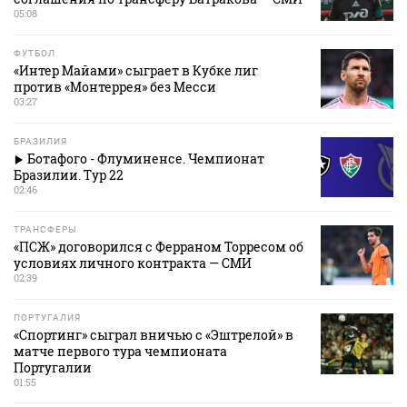
05:08
ФУТБОЛ
«Интер Майами» сыграет в Кубке лиг
против «Монтеррея» без Месси
03:27
БРАЗИЛИЯ
Ботафого - Флуминенсе. Чемпионат
Бразилии. Тур 22
02:46
ТРАНСФЕРЫ
«ПСЖ» договорился с Ферраном Торресом об
условиях личного контракта — СМИ
02:39
ПОРТУГАЛИЯ
«Спортинг» сыграл вничью с «Эштрелой» в
матче первого тура чемпионата
Португалии
01:55