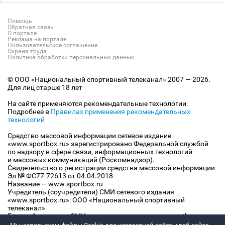
Помощь
Обратная связь
О портале
Реклама на портале
Пользовательское соглашение
Охрана труда
Политика обработки персональных данных
© ООО «Национальный спортивный телеканал» 2007 — 2026.
Для лиц старше 18 лет
На сайте применяются рекомендательные технологии.
Подробнее в
Правилах применения рекомендательных
технологий
Средство массовой информации сетевое издание
«www.sportbox.ru» зарегистрировано Федеральной службой
по надзору в сфере связи, информационных технологий
и массовых коммуникаций (Роскомнадзор).
Свидетельство о регистрации средства массовой информации
Эл № ФС77-72613 от 04.04.2018
Название — www.sportbox.ru
Учредитель (соучредители) СМИ сетевого издания
«www.sportbox.ru»: ООО «Национальный спортивный
телеканал»
Главный редактор СМИ сетевого издания «www.sportbox.ru»:
Конов В.А.