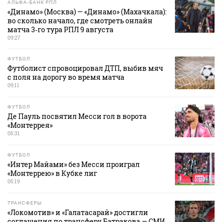
АЛЬФА-БАНК РПЛ
«Динамо» (Москва) — «Динамо» (Махачкала):
во сколько начало, где смотреть онлайн
матча 3‑го тура РПЛ 9 августа
09:27
ФУТБОЛ
Футболист спровоцировал ДТП, выбив мяч
с поля на дорогу во время матча
09:11
ФУТБОЛ
Де Пауль посвятил Месси гол в ворота
«Монтеррея»
05:31
ФУТБОЛ
«Интер Майами» без Месси проиграл
«Монтеррею» в Кубке лиг
05:19
ТРАНСФЕРЫ
«Локомотив» и «Галатасарай» достигли
соглашения по трансферу Батракова — СМИ