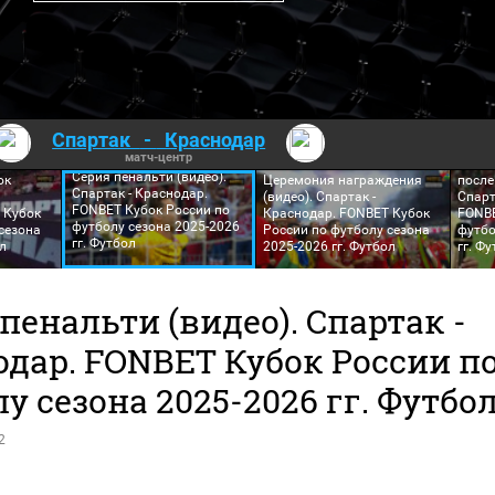
Спартак
-
Краснодар
матч-центр
Инте
Серия пенальти (видео).
ок
Церемония награждения
после
Спартак - Краснодар.
(видео). Спартак -
Спарт
FONBET Кубок России по
 Кубок
Краснодар. FONBET Кубок
FONBE
футболу сезона 2025-2026
сезона
России по футболу сезона
футбо
гг. Футбол
л
2025-2026 гг. Футбол
гг. Ф
пенальти (видео). Спартак -
одар. FONBET Кубок России п
у сезона 2025-2026 гг. Футбо
2