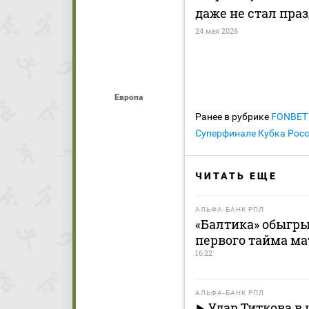
даже не стал пра
24 мая 2026
Европа
Ранее в рубрике
FONBET 
Суперфинале Кубка Рос
ЧИТАТЬ ЕЩЕ
АЛЬФА-БАНК РПЛ
«Балтика» обыгры
первого тайма ма
16:22
АЛЬФА-БАНК РПЛ
Удар Титкова в 