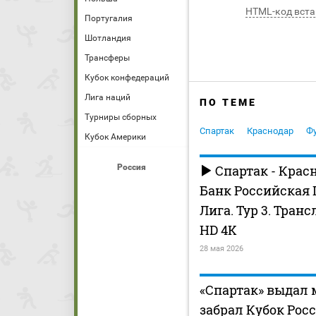
HTML-код вста
Португалия
Шотландия
Трансферы
Кубок конфедераций
Лига наций
ПО ТЕМЕ
Турниры сборных
Спартак
Краснодар
Ф
Кубок Америки
Россия
Спартак - Крас
Банк Российская
Лига. Тур 3. Транс
HD 4K
28 мая 2026
«Спартак» выдал 
забрал Кубок Росс