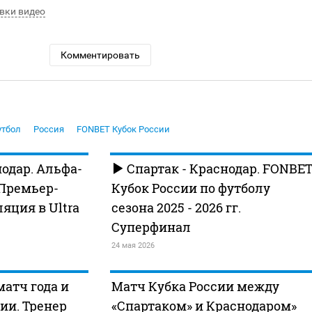
вки видео
Комментировать
утбол
Россия
FONBET Кубок России
нодар. Альфа-
Спартак - Краснодар. FONBE
 Премьер-
Кубок России по футболу
ляция в Ultra
сезона 2025 - 2026 гг.
Суперфинал
24 мая 2026
матч года и
Матч Кубка России между
ии. Тренер
«Спартаком» и Краснодаром»