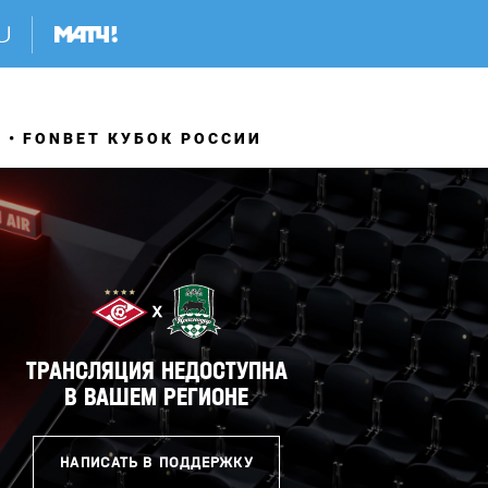
Я
FONBET КУБОК РОССИИ