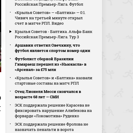
Российская Премьер-Лига. Футбол
«Крылья Советов» — «Балтика» — 0:1.
Чивич на третьей минуте открыл
счет в матче РПЛ. Видео
Крылья Советов - Балтика. Альфа-Банк
Российская Премьер-Лига. Тур 3
рвью Романа Зобнина
Интервью Мурада Му
Аршавин ответил Овечкину, что
 матча (видео).
Сэйв Максименко (видео).
после матча (видео).
футбол является спортом номер один
ак - Краснодар.
Спартак - Краснодар.
Спартак - Краснодар.
T Кубок России по
FONBET Кубок России по
FONBET Кубок России 
Футболист сборной Бразилии
лу сезона 2025-2026
футболу сезона 2025-2026
футболу сезона 2025-
Гимараеш перешел из «Ньюкасла» в
утбол
гг. Футбол
гг. Футбол
«Арсенал» за £75 млн
«Крылья Советов» и «Балтика» назвали
стартовые составы на матч РПЛ
Отец Лионеля Месси скончался в
о
возрасте 68 лет — СМИ
л
ЭСК поддержала решение Карасева не
фиксировать нарушение Алибекова на
форварде «Локомотива» Руденко
ЭСК поддержала решение Фролова не
назначать пенальти в ворота