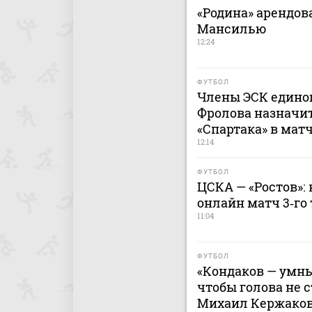
«Родина» арендов
Мансилью
12:24
ФУТБОЛ
Члены ЭСК едино
Фролова назначит
«Спартака» в мат
12:14
ФУТБОЛ
ЦСКА — «Ростов»: 
онлайн матч 3‑го 
11:04
ФУТБОЛ
«Кондаков — умны
чтобы голова не с
Михаил Кержако