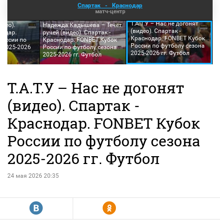
Спартак
-
Краснодар
матч-центр
и Помазуна
Т.А.Т.У – Нас не догонят
идео).
Надежда Кадышева – Течёт
(видео). Спартак -
нодар.
ручей (видео). Спартак -
Краснодар. FONBET Кубок
России по
Краснодар. FONBET Кубок
России по футболу сезона
 2025-2026
России по футболу сезона
2025-2026 гг. Футбол
2025-2026 гг. Футбол
Т.А.Т.У – Нас не догонят
(видео). Спартак -
Краснодар. FONBET Кубок
России по футболу сезона
2025-2026 гг. Футбол
24 мая 2026 20:35
R
Y