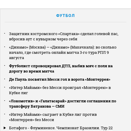
ФУТБОЛ
Защитник костромского «Спартака» сделал голевой пас,
вбросив аут с кувырком через себя
«Динамо» (Москва) — «Динамо» (Махачкала): во сколько
начало, где смотреть онлайн матча 3‑го тура РПЛ 9
августа
Футболист спровоцировал ДТП, выбив мяч с поля на
дорогу во время матча
Де Пауль посвятил Месси гол в ворота «Монтеррея»
«Интер Майами» без Месси проиграл «Монтеррею» в
Кубке лиг
«Локомотив» и «Галатасарай» достигли соглашения по
трансферу Батракова — СМИ
«Интер Майами» сыграет в Кубке лиг против
«Монтеррея» без Месси
Ботафого - Флуминенсе. Чемпионат Бразилии. Тур 22