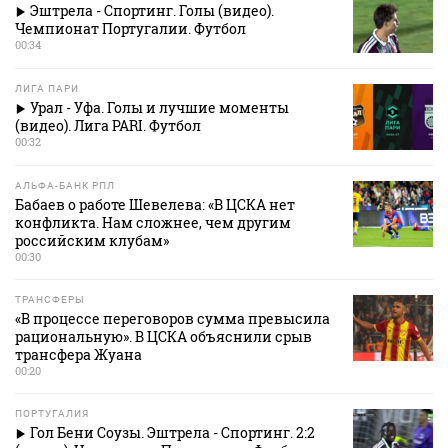
Эштрела - Спортинг. Голы (видео).
Чемпионат Португалии. Футбол
00:34
ЛИГА ПАРИ
Урал - Уфа. Голы и лучшие моменты
(видео). Лига PARI. Футбол
00:32
АЛЬФА-БАНК РПЛ
Бабаев о работе Шевелева: «В ЦСКА нет
конфликта. Нам сложнее, чем другим
российским клубам»
00:30
ТРАНСФЕРЫ
«В процессе переговоров сумма превысила
рациональную». В ЦСКА объяснили срыв
трансфера Жуана
00:20
ПОРТУГАЛИЯ
Гол Бени Соузы. Эштрела - Спортинг. 2:2