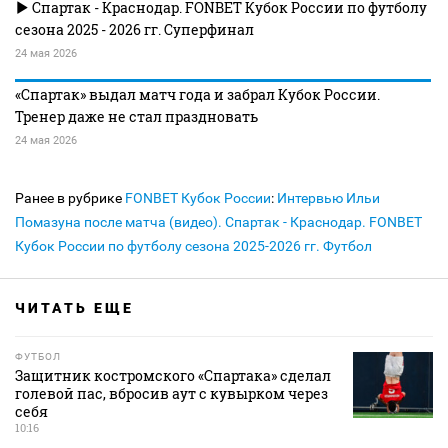
Спартак - Краснодар. FONBET Кубок России по футболу
сезона 2025 - 2026 гг. Суперфинал
24 мая 2026
«Спартак» выдал матч года и забрал Кубок России.
Тренер даже не стал праздновать
24 мая 2026
Ранее в рубрике
FONBET Кубок России
:
Интервью Ильи
Помазуна после матча (видео). Спартак - Краснодар. FONBET
Кубок России по футболу сезона 2025-2026 гг. Футбол
ЧИТАТЬ ЕЩЕ
ФУТБОЛ
Защитник костромского «Спартака» сделал
голевой пас, вбросив аут с кувырком через
себя
10:16