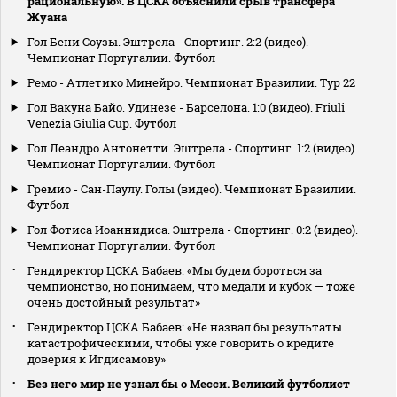
рациональную». В ЦСКА объяснили срыв трансфера
Жуана
Гол Бени Соузы. Эштрела - Спортинг. 2:2 (видео).
Чемпионат Португалии. Футбол
Ремо - Атлетико Минейро. Чемпионат Бразилии. Тур 22
Гол Вакуна Байо. Удинезе - Барселона. 1:0 (видео). Friuli
Venezia Giulia Cup. Футбол
Гол Леандро Антонетти. Эштрела - Спортинг. 1:2 (видео).
Чемпионат Португалии. Футбол
Гремио - Сан-Паулу. Голы (видео). Чемпионат Бразилии.
Футбол
Гол Фотиса Иоаннидиса. Эштрела - Спортинг. 0:2 (видео).
Чемпионат Португалии. Футбол
Гендиректор ЦСКА Бабаев: «Мы будем бороться за
чемпионство, но понимаем, что медали и кубок — тоже
очень достойный результат»
Гендиректор ЦСКА Бабаев: «Не назвал бы результаты
катастрофическими, чтобы уже говорить о кредите
доверия к Игдисамову»
Без него мир не узнал бы о Месси. Великий футболист