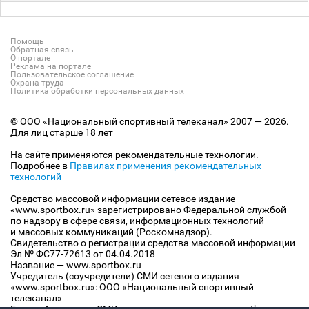
Помощь
Обратная связь
О портале
Реклама на портале
Пользовательское соглашение
Охрана труда
Политика обработки персональных данных
© ООО «Национальный спортивный телеканал» 2007 — 2026.
Для лиц старше 18 лет
На сайте применяются рекомендательные технологии.
Подробнее в
Правилах применения рекомендательных
технологий
Средство массовой информации сетевое издание
«www.sportbox.ru» зарегистрировано Федеральной службой
по надзору в сфере связи, информационных технологий
и массовых коммуникаций (Роскомнадзор).
Свидетельство о регистрации средства массовой информации
Эл № ФС77-72613 от 04.04.2018
Название — www.sportbox.ru
Учредитель (соучредители) СМИ сетевого издания
«www.sportbox.ru»: ООО «Национальный спортивный
телеканал»
Главный редактор СМИ сетевого издания «www.sportbox.ru»: