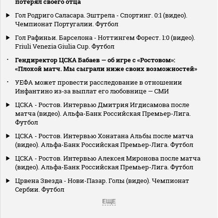
потерял своего отца
Гол Родриго Саласара. Эштрела - Спортинг. 0:1 (видео).
Чемпионат Португалии. Футбол
Гол Рафиньи. Барселона - Ноттингем Форест. 1:0 (видео).
Friuli Venezia Giulia Cup. Футбол
Гендиректор ЦСКА Бабаев — об игре с «Ростовом»:
«Плохой матч. Мы сыграли ниже своих возможностей»
УЕФА может провести расследование в отношении
Инфантино из‑за выплат его любовнице — СМИ
ЦСКА - Ростов. Интервью Дмитрия Игдисамова после
матча (видео). Альфа-Банк Российская Премьер-Лига.
Футбол
ЦСКА - Ростов. Интервью Хонатана Альбы после матча
(видео). Альфа-Банк Российская Премьер-Лига. Футбол
ЦСКА - Ростов. Интервью Алексея Миронова после матча
(видео). Альфа-Банк Российская Премьер-Лига. Футбол
Црвена Звезда - Нови-Пазар. Голы (видео). Чемпионат
Сербии. Футбол
ЕЩЕ