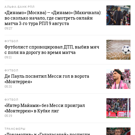
АЛЬФА-БАНК РПЛ
«Динамо» (Москва) — «Динамо» (Махачкала):
во сколько начало, где смотреть онлайн
матча 3‑го тура РПЛ 9 августа
09:27
ФУТБОЛ
Футболист спровоцировал ДТП, выбив мяч
с поля на дорогу во время матча
09:11
ФУТБОЛ
Де Пауль посвятил Месси гол в ворота
«Монтеррея»
05:31
ФУТБОЛ
«Интер Майами» без Месси проиграл
«Монтеррею» в Кубке лиг
05:19
ТРАНСФЕРЫ
«Локомотив» и «Галатасарай» достигли