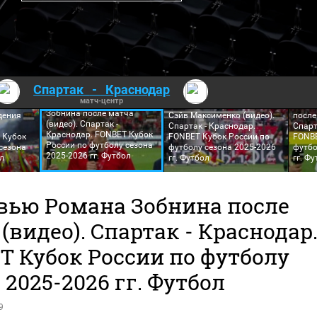
Спартак
-
Краснодар
матч-центр
Интервью Романа
Инте
Зобнина после матча
дения
Сэйв Максименко (видео).
после
(видео). Спартак -
Спартак - Краснодар.
Спарт
Краснодар. FONBET Кубок
 Кубок
FONBET Кубок России по
FONBE
России по футболу сезона
сезона
футболу сезона 2025-2026
футбо
2025-2026 гг. Футбол
л
гг. Футбол
гг. Ф
вью Романа Зобнина после
(видео). Спартак - Краснодар
T Кубок России по футболу
 2025-2026 гг. Футбол
9