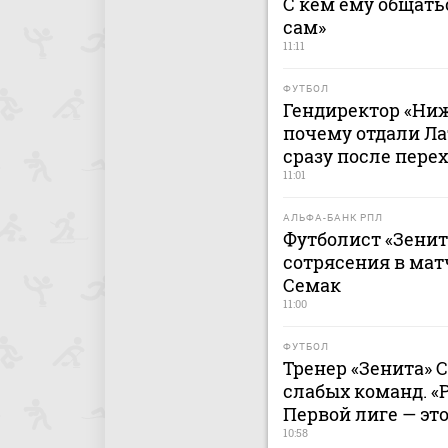
С кем ему общать
сам»
11:11
ФУТБОЛ
Гендиректор «Ниж
почему отдали Ла
сразу после перех
11:01
АЛЬФА-БАНК РПЛ
Футболист «Зенит
сотрясения в мат
Семак
11:00
ФУТБОЛ
Тренер «Зенита» С
слабых команд. «
Первой лиге — это
10:58