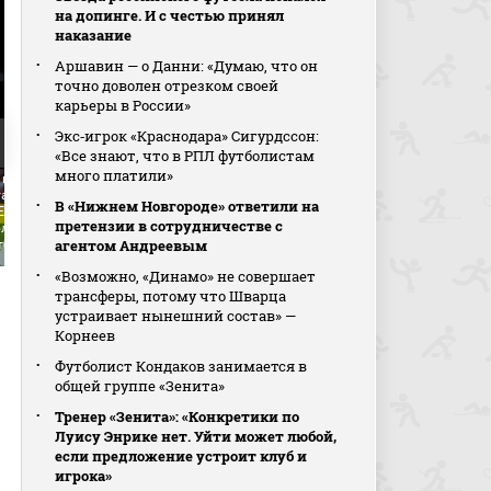
на допинге. И с честью принял
наказание
Аршавин — о Данни: «Думаю, что он
точно доволен отрезком своей
карьеры в России»
Экс‑игрок «Краснодара» Сигурдссон:
«Все знают, что в РПЛ футболистам
рвью Мурада Мусаева
Интервью Ильи Пома
много платили»
 матча (видео).
Интервью Жедсона после
после матча (видео).
ак - Краснодар.
матча (видео). Спартак -
Спартак - Краснодар.
В «Нижнем Новгороде» ответили на
T Кубок России по
Краснодар. FONBET Кубок
FONBET Кубок России 
претензии в сотрудничестве с
лу сезона 2025-2026
России по футболу сезона
футболу сезона 2025-
агентом Андреевым
утбол
2025-2026 гг. Футбол
гг. Футбол
«Возможно, «Динамо» не совершает
трансферы, потому что Шварца
устраивает нынешний состав» —
Корнеев
.
Футболист Кондаков занимается в
общей группе «Зенита»
Тренер «Зенита»: «Конкретики по
Луису Энрике нет. Уйти может любой,
если предложение устроит клуб и
игрока»