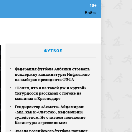
Войти
ФУТБОЛ
Федерация футбола Албании отозвала
поддержку кандидатуры Инфантино
на выборах президента ФИФА
«Понял, что я не такой уж и крутой».
Сигурдссон рассказал о погоне на
машинах в Краснодаре
Гендиректор «Ахмата» Айдамиров:
«Мы, как и «Спартак», недовольны
судейством. Не считаем поведение
Касинтуры агрессивным»
Звезда российского футбола попался