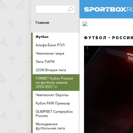
Главная
Футбол
ФУТБОЛ
РОССИ
Альфа-Банк РПЛ
Чемпионат мира
Лига ПАРИ
LEON-Вторая лига
FONBET Кубок России
по футболу сезона
2026-2027 гг.
Чемпионат Европы
Кубок PARI Премьер
OLIMPBET Суперкубок
России
Молодежная
футбольная лига