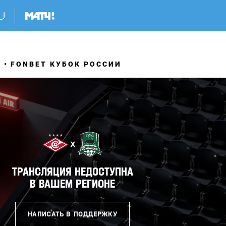
Я
FONBET КУБОК РОССИИ