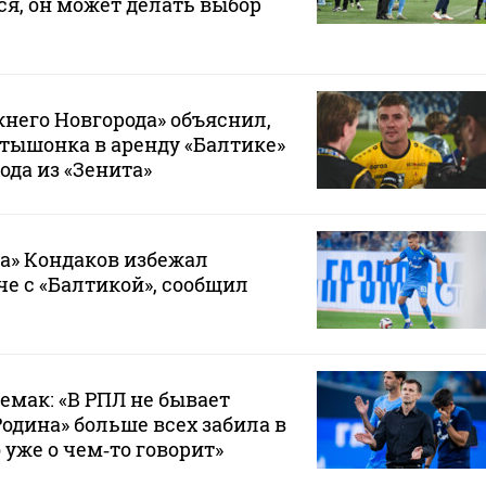
ся, он может делать выбор
него Новгорода» объяснил,
тышонка в аренду «Балтике»
ода из «Зенита»
а» Кондаков избежал
че с «Балтикой», сообщил
емак: «В РПЛ не бывает
Родина» больше всех забила в
 уже о чем‑то говорит»