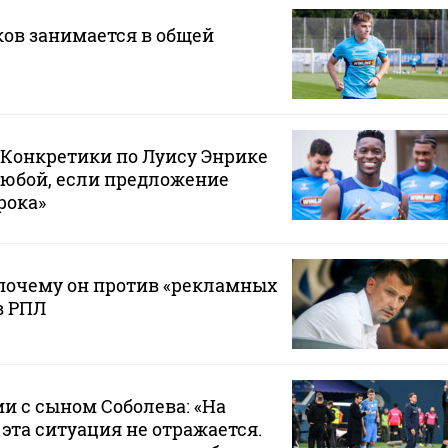
ов занимается в общей
 «Конкретики по Луису Энрике
любой, если предложение
рока»
почему он против «рекламных
в РПЛ
ии с сыном Соболева: «На
эта ситуация не отражается.