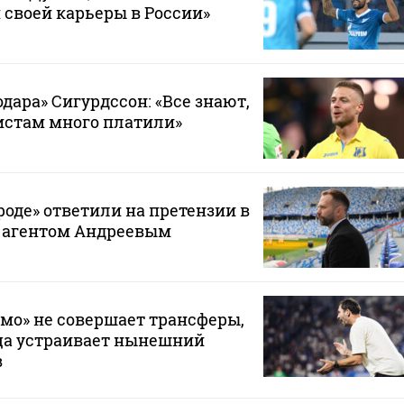
 своей карьеры в России»
дара» Сигурдссон: «Все знают,
истам много платили»
оде» ответили на претензии в
с агентом Андреевым
мо» не совершает трансферы,
ца устраивает нынешний
в