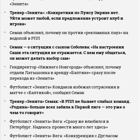
«Зенита»
Тренер «Зенита»: «Конкретики по Луису Энрике нет.
Уйти может любой, если предложение устроит клуб и
игрока»
Семак объяснил, почему он против «рекламных пауз» на
водопой в РПЛ
Семак — о ситуации с сыном Соболева: «На настроении
Саши эта ситуация не отражается. С кем ему общаться,
он может делать выбор сам»
Гендиректор «Нижнего Новгорода» объяснил, почему
отдали Латышонка в аренду «Балтике» сразу после
перехода из «Зенита»
Футболист «Зенита» Кондаков избежал сотрясения в
матче с «Балтикой», сообщил Семак
Тренер «Зенита» Семак: «В РПЛ не бывает слабых команд.
«Родина» больше всех забила в Первой лиге — это уже о
чем‑то говорит»
Футболист «Зенита» Вега: «Сразу же влюбился в
Петербург. Надеюсь провести много лет здесь»
Футболист «Зенита» Вега: «Конкуренция с Дугласом