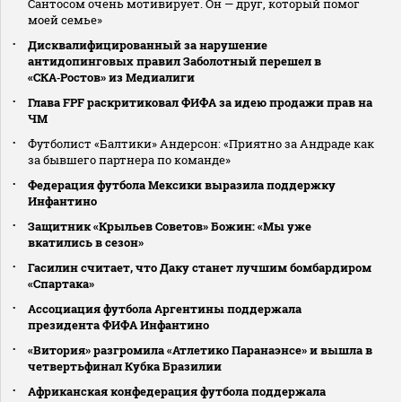
Сантосом очень мотивирует. Он — друг, который помог
моей семье»
Дисквалифицированный за нарушение
антидопинговых правил Заболотный перешел в
«СКА‑Ростов» из Медиалиги
Глава FPF раскритиковал ФИФА за идею продажи прав на
ЧМ
Футболист «Балтики» Андерсон: «Приятно за Андраде как
за бывшего партнера по команде»
Федерация футбола Мексики выразила поддержку
Инфантино
Защитник «Крыльев Советов» Божин: «Мы уже
вкатились в сезон»
Гасилин считает, что Даку станет лучшим бомбардиром
«Спартака»
Ассоциация футбола Аргентины поддержала
президента ФИФА Инфантино
«Витория» разгромила «Атлетико Паранаэнсе» и вышла в
четвертьфинал Кубка Бразилии
Африканская конфедерация футбола поддержала