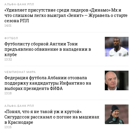
АЛЬФА-БАНК РПЛ
«Удивляет присутствие среди лидеров «Динамо» Мх и
что слишком легко выиграл «Зенит» — Журавель о старте
сезона РПЛ
14:01
ФУТБОЛ
Футболисту сборной Англии Тони
предъявлено обвинение в нападении в
клубе
13:32
ЧЕМПИОНАТ МИРА
Федерация футбола Албании отозвала
поддержку кандидатуры Инфантино на
выборах президента ФИФА
13:18
АЛЬФА-БАНК РПЛ
«Понял, что я не такой уж и крутой».
Сигурдссон рассказал о погоне на машинах
в Краснодаре
13:15