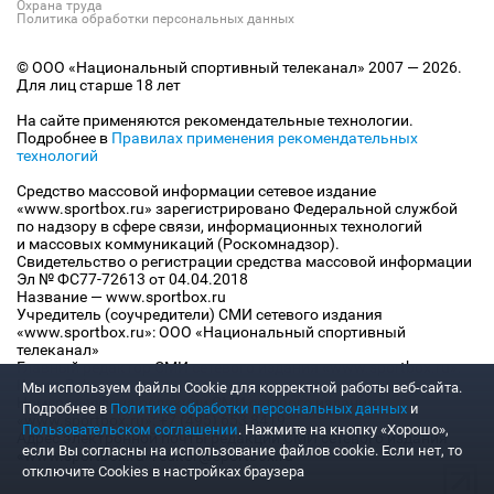
Охрана труда
Политика обработки персональных данных
© ООО «Национальный спортивный телеканал» 2007 — 2026.
Для лиц старше 18 лет
На сайте применяются рекомендательные технологии.
Подробнее в
Правилах применения рекомендательных
технологий
Средство массовой информации сетевое издание
«www.sportbox.ru» зарегистрировано Федеральной службой
по надзору в сфере связи, информационных технологий
и массовых коммуникаций (Роскомнадзор).
Свидетельство о регистрации средства массовой информации
Эл № ФС77-72613 от 04.04.2018
Название — www.sportbox.ru
Учредитель (соучредители) СМИ сетевого издания
«www.sportbox.ru»: ООО «Национальный спортивный
телеканал»
Главный редактор СМИ сетевого издания «www.sportbox.ru»:
Конов В.А.
Мы используем файлы Сookie для корректной работы веб-сайта.
Номер телефона редакции СМИ сетевого издания
Подробнее в
Политике обработки персональных данных
и
«www.sportbox.ru»: +7 (495) 653 8419
Пользовательском соглашении
. Нажмите на кнопку «Хорошо»,
Адрес электронной почты редакции СМИ сетевого издания
если Вы согласны на использование файлов cookie. Если нет, то
«www.sportbox.ru»: editor@sportbox.ru
отключите Cookies в настройках браузера