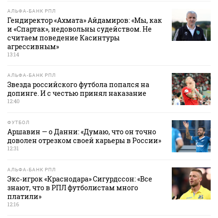
АЛЬФА-БАНК РПЛ
Гендиректор «Ахмата» Айдамиров: «Мы, как
и «Спартак», недовольны судейством. Не
считаем поведение Касинтуры
агрессивным»
13:14
АЛЬФА-БАНК РПЛ
Звезда российского футбола попался на
допинге. И с честью принял наказание
12:40
ФУТБОЛ
Аршавин — о Данни: «Думаю, что он точно
доволен отрезком своей карьеры в России»
12:31
АЛЬФА-БАНК РПЛ
Экс‑игрок «Краснодара» Сигурдссон: «Все
знают, что в РПЛ футболистам много
платили»
12:16