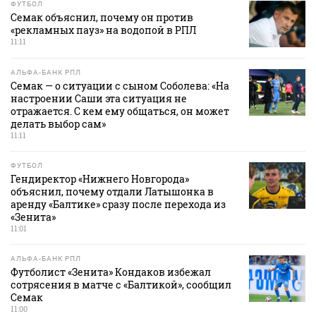
ФУТБОЛ
Семак объяснил, почему он против
«рекламных пауз» на водопой в РПЛ
11:11
АЛЬФА-БАНК РПЛ
Семак — о ситуации с сыном Соболева: «На
настроении Саши эта ситуация не
отражается. С кем ему общаться, он может
делать выбор сам»
11:11
ФУТБОЛ
Гендиректор «Нижнего Новгорода»
объяснил, почему отдали Латышонка в
аренду «Балтике» сразу после перехода из
«Зенита»
11:01
АЛЬФА-БАНК РПЛ
Футболист «Зенита» Кондаков избежал
сотрясения в матче с «Балтикой», сообщил
Семак
11:00