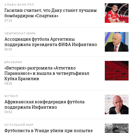
АЛЬФА-БАНК РПЛ
Гасилин считает, что Даку станет лучшим
бомбардиром «Спартака»
07:19
ЧЕМПИОНАТ МИРА
Ассоциация футбола Аргентины
поддержала президента ФИФА Инфантино
06:55
БРАЗИЛИЯ
«Витория» разгромила «Атлетико
Паранаэнсе» и вышла в четвертьфинал
Кубка Бразилии
04:25
ФУТБОЛ
Африканская конфедерация футбола
поддержала Инфантино
00:52
ОСТАЛЬНОЙ МИР
Футболиста в Уганде убили при попытке