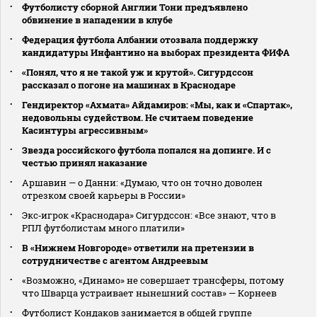
Футболисту сборной Англии Тони предъявлено
обвинение в нападении в клубе
Федерация футбола Албании отозвала поддержку
кандидатуры Инфантино на выборах президента ФИФА
«Понял, что я не такой уж и крутой». Сигурдссон
рассказал о погоне на машинах в Краснодаре
Гендиректор «Ахмата» Айдамиров: «Мы, как и «Спартак»,
недовольны судейством. Не считаем поведение
Касинтуры агрессивным»
Звезда российского футбола попался на допинге. И с
честью принял наказание
Аршавин — о Данни: «Думаю, что он точно доволен
отрезком своей карьеры в России»
Экс‑игрок «Краснодара» Сигурдссон: «Все знают, что в
РПЛ футболистам много платили»
В «Нижнем Новгороде» ответили на претензии в
сотрудничестве с агентом Андреевым
«Возможно, «Динамо» не совершает трансферы, потому
что Шварца устраивает нынешний состав» — Корнеев
Футболист Кондаков занимается в общей группе