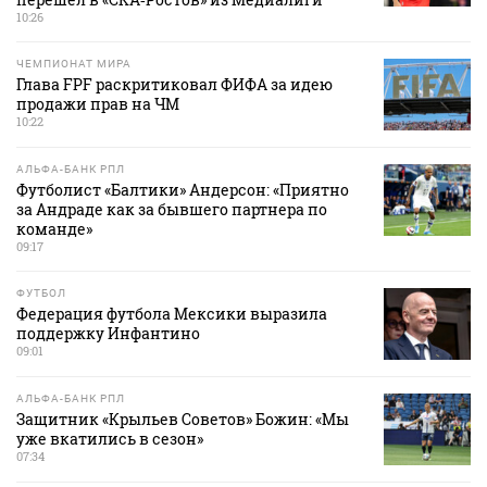
10:26
ЧЕМПИОНАТ МИРА
Глава FPF раскритиковал ФИФА за идею
продажи прав на ЧМ
10:22
АЛЬФА-БАНК РПЛ
Футболист «Балтики» Андерсон: «Приятно
за Андраде как за бывшего партнера по
команде»
09:17
ФУТБОЛ
Федерация футбола Мексики выразила
поддержку Инфантино
09:01
АЛЬФА-БАНК РПЛ
Защитник «Крыльев Советов» Божин: «Мы
уже вкатились в сезон»
07:34