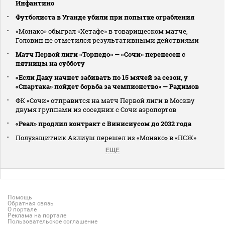
Инфантино
Футболиста в Уганде убили при попытке ограбления
«Монако» обыграл «Хетафе» в товарищеском матче,
Головин не отметился результативными действиями
Матч Первой лиги «Торпедо» — «Сочи» перенесен с
пятницы на субботу
«Если Даку начнет забивать по 15 мячей за сезон, у
«Спартака» пойдет борьба за чемпионство» — Радимов
ФК «Сочи» отправится на матч Первой лиги в Москву
двумя группами из соседних с Сочи аэропортов
«Реал» продлил контракт с Винисиусом до 2032 года
Полузащитник Аклиуш перешел из «Монако» в «ПСЖ»
ЕЩЕ
Помощь
Обратная связь
О портале
Реклама на портале
Пользовательское соглашение