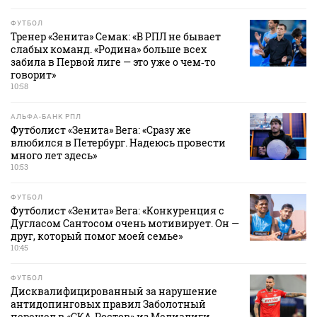
ФУТБОЛ
Тренер «Зенита» Семак: «В РПЛ не бывает
слабых команд. «Родина» больше всех
забила в Первой лиге — это уже о чем‑то
говорит»
10:58
АЛЬФА-БАНК РПЛ
Футболист «Зенита» Вега: «Сразу же
влюбился в Петербург. Надеюсь провести
много лет здесь»
10:53
ФУТБОЛ
Футболист «Зенита» Вега: «Конкуренция с
Дугласом Сантосом очень мотивирует. Он —
друг, который помог моей семье»
10:45
ФУТБОЛ
Дисквалифицированный за нарушение
антидопинговых правил Заболотный
перешел в «СКА‑Ростов» из Медиалиги