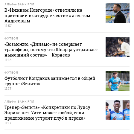
АЛЬФА-БАНК РПЛ
В «Нижнем Новгороде» ответили на
претензии в сотрудничестве с агентом
Андреевым
11:57
ФУТБОЛ
«Возможно, «Динамо» не совершает
трансферы, потому что Шварца устраивает
нынешний состав» — Корнеев
11:18
ФУТБОЛ
Футболист Кондаков занимается в общей
группе «Зенита»
11:17
АЛЬФА-БАНК РПЛ
Тренер «Зенита»: «Конкретики по Луису
Энрике нет. Уйти может любой, если
предложение устроит клуб и игрока»
11:17