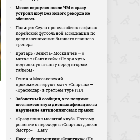
Месси вернулся после ЧМ и сразу
устроил шоу! Без нового рекорда не
обошлось
Полиция Сеула провела обыск в офисах
Корейской футбольной ассоциации по
делу о назначении бывшего главного
тренера
Вратарь «Зенита» Москвичев — о
матче с «Балтикой»: «Не зря чуть
подтолкнул штангу перед вторым
таймом»
Генич и Моссаковский
прокомментируют матч «Спартак» —
«Краснодар» в третьем туре РПЛ
Заболотный сообщил, что получил
шестимесячную дисквалификацию за
нарушение антидопинговых правил
«Сразу понял масштаб клуба. Поэтому
решение о переходе в «Спартак» далось
быстро» — Даку
Даку — болельщикам «Спартака»: «Не