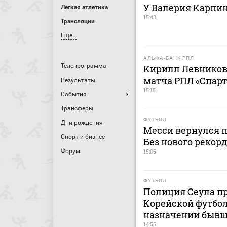
У Валерия Карпи
Легкая атлетика
15:43
Трансляции
Еще...
АЛЬФА-БАНК РПЛ
Телепрограмма
Кирилл Левников
матча РПЛ «Спарт
Результаты
15:15
События
Трансферы
ФУТБОЛ
Дни рождения
Месси вернулся п
Спорт и бизнес
Без нового рекор
Форум
15:05
ФУТБОЛ
Полиция Сеула пр
Корейской футбол
назначении бывш
14:55