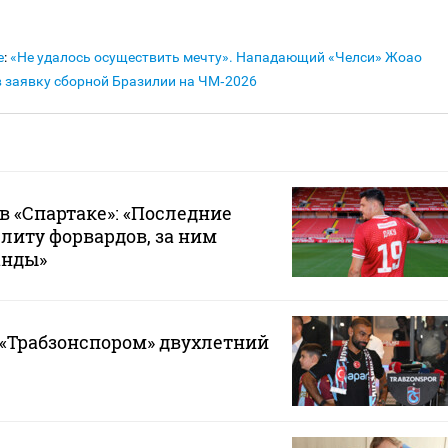
е
:
«Не удалось осуществить мечту». Нападающий «Челси» Жоао
в заявку сборной Бразилии на ЧМ‑2026
в «Спартаке»: «Последние
элиту форвардов, за ним
анды»
 «Трабзонспором» двухлетний