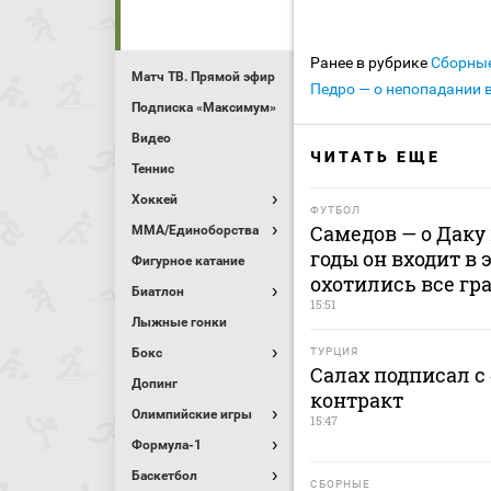
Ранее в рубрике
Сборны
Матч ТВ. Прямой эфир
Педро — о непопадании 
Подписка «Максимум»
Видео
ЧИТАТЬ ЕЩЕ
Теннис
Хоккей
ФУТБОЛ
Самедов — о Даку 
MMA/Единоборства
годы он входит в 
Фигурное катание
охотились все гр
Биатлон
15:51
Лыжные гонки
Бокс
ТУРЦИЯ
Салах подписал с
Допинг
контракт
Олимпийские игры
15:47
Формула-1
Баскетбол
СБОРНЫЕ