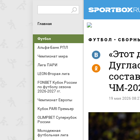
Главная
Футбол
ФУТБОЛ
СБОРН
Альфа-Банк РПЛ
«Этот 
R
Чемпионат мира
Дуглас
Лига ПАРИ
Y
соста
LEON-Вторая лига
FONBET Кубок России
ЧМ‑20
по футболу сезона
2026-2027 гг.
19 мая 2026 08:2
Чемпионат Европы
Кубок PARI Премьер
OLIMPBET Суперкубок
России
Молодежная
футбольная лига