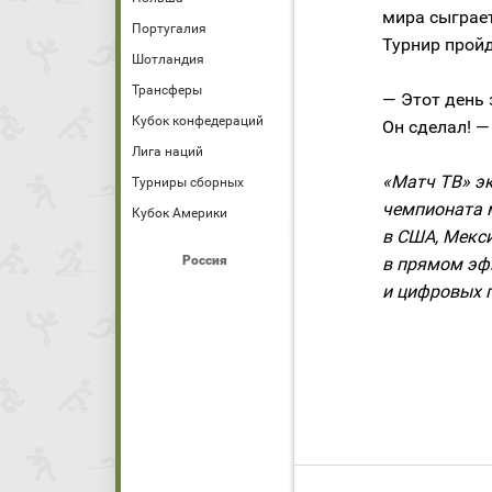
мира сыграе
Португалия
Турнир пройд
Шотландия
Трансферы
— Этот день 
Кубок конфедераций
Он сделал! —
Лига наций
«Матч ТВ» э
Турниры сборных
чемпионата м
Кубок Америки
в США, Мекси
Россия
в прямом эфи
и цифровых 