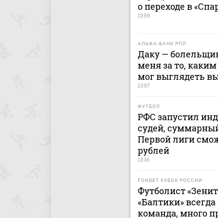
о переходе в «Спа
13:59
АЛЬФА-БАНК РПЛ
Даку — болельщик
меня за то, каким
мог выглядеть в
13:57
ФУТБОЛ
РФС запустил ин
судей, суммарный
Первой лиги смож
рублей
13:16
FONBET КУБОК РОССИИ
Футболист «Зенит
«Балтики» всегда
команда, много п