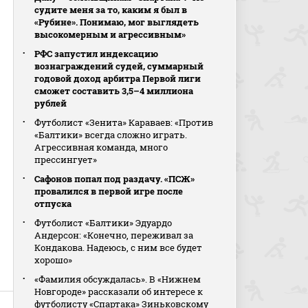
судите меня за то, каким я был в
«Рубине». Понимаю, мог выглядеть
высокомерным и агрессивным»
РФС запустил индексацию
вознаграждений судей, суммарный
годовой доход арбитра Первой лиги
сможет составить 3,5–4 миллиона
рублей
Футболист «Зенита» Караваев: «Против
«Балтики» всегда сложно играть.
Агрессивная команда, много
прессингует»
Сафонов попал под раздачу. «ПСЖ»
провалился в первой игре после
отпуска
Футболист «Балтики» Эдуардо
Андерсон: «Конечно, переживал за
Кондакова. Надеюсь, с ним все будет
хорошо»
«Фамилия обсуждалась». В «Нижнем
Новгороде» рассказали об интересе к
футболисту «Спартака» Зиньковскому