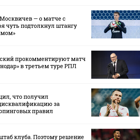
 Москвичев — о матче с
зря чуть подтолкнул штангу
ймом»
вский прокомментируют матч
снодар» в третьем туре РПЛ
щил, что получил
дисквалификацию за
опинговых правил
штаб клуба. Поэтому решение