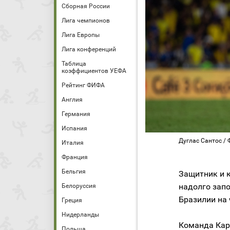
Сборная России
Лига чемпионов
Лига Европы
Лига конференций
Таблица
коэффициентов УЕФА
Рейтинг ФИФА
Англия
Германия
Испания
Дуглас Сантос / Ф
Италия
Франция
Бельгия
Защитник и 
надолго запо
Белоруссия
Бразилии на 
Греция
Нидерланды
Команда Кар
Польша