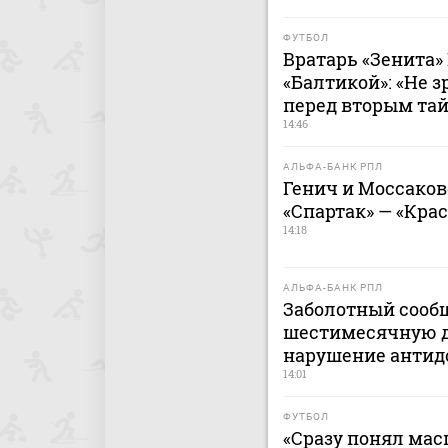
ФУТБОЛ
Вратарь «Зенита»
«Балтикой»: «Не 
перед вторым та
14:46
АЛЬФА-БАНК РПЛ
Генич и Моссако
«Спартак» — «Кра
14:18
АЛЬФА-БАНК РПЛ
Заболотный сооб
шестимесячную 
нарушение антид
14:01
ФУТБОЛ
«Сразу понял мас