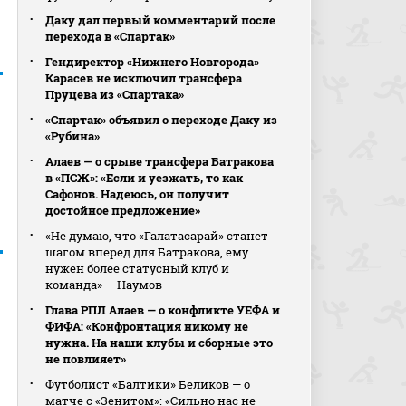
Даку дал первый комментарий после
перехода в «Спартак»
Гендиректор «Нижнего Новгорода»
Карасев не исключил трансфера
Пруцева из «Спартака»
«Спартак» объявил о переходе Даку из
«Рубина»
Алаев — о срыве трансфера Батракова
в «ПСЖ»: «Если и уезжать, то как
Сафонов. Надеюсь, он получит
достойное предложение»
«Не думаю, что «Галатасарай» станет
шагом вперед для Батракова, ему
нужен более статусный клуб и
команда» — Наумов
Глава РПЛ Алаев — о конфликте УЕФА и
ФИФА: «Конфронтация никому не
нужна. На наши клубы и сборные это
не повлияет»
Футболист «Балтики» Беликов — о
матче с «Зенитом»: «Сильно нас не