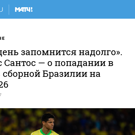
ЫЕ
день запомнится надолго».
 Сантос — о попадании в
в сборной Бразилии на
26
7