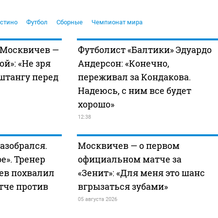
устино
Футбол
Сборные
Чемпионат мира
 Москвичев —
Футболист «Балтики» Эдуардо
ой»: «Не зря
Андерсон: «Конечно,
штангу перед
переживал за Кондакова.
Надеюсь, с ним все будет
хорошо»
12:38
азобрался.
Москвичев — о первом
е». Тренер
официальном матче за
ев похвалил
«Зенит»: «Для меня это шанс
атче против
вгрызаться зубами»
05 августа 2026