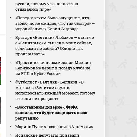
ругали, потому что полностью
отдавались игре»
«Перед матчем было ощущение, что
забью, но не ожидал, что так быстро» —
игрок «Зенита» Кевин Андраде
Вратарь «Балтики» Любаков — о матче
с «Зенитом»: «А смысл в моих сейвах,
если сами не забили? Обидно так
проигрывать»
«Практически невозможно». Михаил
Кержаков не верит в победу клуба не
из РПЛ в Кубке России
Футболист «Балтики» Беликов: «В
матчах с «Зенитом» нужно
использовать каждый момент, потому
что они не прощают»
«Восстановим доверие». ФИФА
заявила, что будет защищать свою
репутацию
Марино Пушич возглавил «Аль‑Ахли»
Испанские депутаты призвали