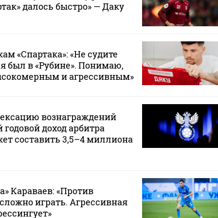
ртак» далось быстро» — Даку
ам «Спартака»: «Не судите
 я был в «Рубине». Понимаю,
ысокомерным и агрессивным»
дексацию вознаграждений
 годовой доход арбитра
ет составить 3,5–4 миллиона
а» Караваев: «Против
 сложно играть. Агрессивная
рессингует»