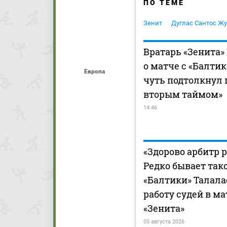
ПО ТЕМЕ
Зенит
Дуглас Сантос Ж
Вратарь «Зенита»
о матче с «Балтик
Европа
чуть подтолкнул 
вторым таймом»
14:46
«Здорово арбитр р
Редко бывает тако
«Балтики» Талала
работу судей в м
«Зенита»
05 августа 2026