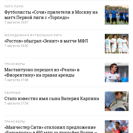
ЛИГА ПАРИ
Футболисты «Сочи» прилетели в Москву на
матч Первой лиги с «Торпедо»
7 августа 19:57
МОЛОДЕЖНАЯ ФУТБОЛЬНАЯ ЛИГА
«Ростов» обыграл «Зенит» в матче МФЛ
7 августа 19:25
ТРАНСФЕРЫ
Мастантуоно перешел из «Реала» в
«Фиорентину» на правах аренды
7 августа 17:48
СБОРНЫЕ
Стало известно имя сына Валерия Карпина
7 августа 17:34
ТРАНСФЕРЫ
«Манчестер Сити» отклонил предложение
«Барселоны» в €50 млн за трансфер Родри —