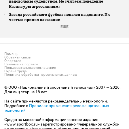
недовольны судейством. Не считаем поведение
Касинтуры агрессивным»
Звезда российского футбола попался на допинге. И с
честью принял наказание
ЕЩЕ
Помощь
Обратная связь
О портале
Реклама на портале
Пользовательское соглашение
Охрана труда
Политика обработки персональных данных
© ООО «Национальный спортивный телеканал» 2007 — 2026.
Для лиц старше 18 лет
На сайте применяются рекомендательные технологии.
Подробнее в
Правилах применения рекомендательных
технологий
Средство массовой информации сетевое издание
«www.sportbox.ru» зарегистрировано Федеральной службой
по надзору в сфере связи, информационных технологий