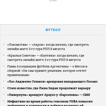
ФУТБОЛ
«Локомотив» — «Акрон»: когда начало, где смотреть
онлайн матч 3‑го тура РПЛ 8 августа
«Крылья Советов» — «Балтика»: когда начало, где
смотреть онлайн матч 3‑го тура РПЛ 8 августа
Глава Ассоциации футбола Аргентины — о Месси в
сборной: «Он сам примет решение, которое сочтет
правильным»
«Лос‑Анджелес Гэлакси» арендовал нападающего Лосано
Стало известно, где Люка Зидан продолжит карьеру
«Ливерпуль» арендует Араухо у «Барселоны» — СМИ
Инфантино во время работы генсеком УЕФА повысил
любовницу в должности и добился выплаты ей