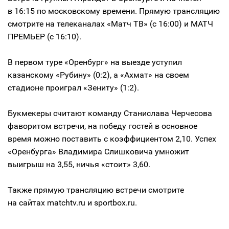
в 16:15 по московскому времени. Прямую трансляцию
смотрите на телеканалах «Матч ТВ» (с 16:00) и МАТЧ
ПРЕМЬЕР (с 16:10).
В первом туре «Оренбург» на выезде уступил
казанскому «Рубину» (0:2), а «Ахмат» на своем
стадионе проиграл «Зениту» (1:2).
Букмекеры считают команду Станислава Черчесова
фаворитом встречи, на победу гостей в основное
время можно поставить с коэффициентом 2,10. Успех
«Оренбурга» Владимира Слишковича умножит
выигрыш на 3,55, ничья «стоит» 3,60.
Также прямую трансляцию встречи смотрите
на сайтах matchtv.ru и sportbox.ru.