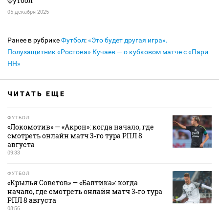
Футбол
05 декабря 2025
Ранее в рубрике
Футбол
:
«Это будет другая игра».
Полузащитник «Ростова» Кучаев — о кубковом матче с «Пари
НН»
ЧИТАТЬ ЕЩЕ
ФУТБОЛ
«Локомотив» — «Акрон»: когда начало, где
смотреть онлайн матч 3‑го тура РПЛ 8
августа
09:33
ФУТБОЛ
«Крылья Советов» — «Балтика»: когда
начало, где смотреть онлайн матч 3‑го тура
РПЛ 8 августа
08:56