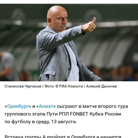
Станислав Черчесов / Фото: © РИА Новости / Алексей Даничев
«
Оренбург
» и «
Ахмат
» сыграют в матче второго тура
группового этапа Пути РПЛ FONBET Кубка России
по футболу в среду, 13 августа.
Встреча группы А пройдет в Оренбурге и начнется