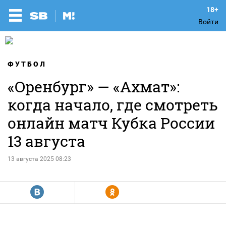
Войти
ФУТБОЛ
«Оренбург» — «Ахмат»:
когда начало, где смотреть
онлайн матч Кубка России
13 августа
13 августа 2025 08:23
R
Y