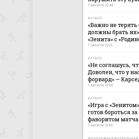
7 августа 22:44
ФУТБОЛ
«Важно не терять 
должны брать их»
«Зенита» с «Родин
7 августа 22:31
ФУТБОЛ
«Не соглашусь, ч
Доволен, что у н
форвард» — Карсе
7 августа 22:06
ФУТБОЛ
«Игра с «Зенитом»
готов бороться за
фаворитом матча 
7 августа 21:56
МОЛОДЕЖНАЯ ФУТБОЛЬНАЯ 