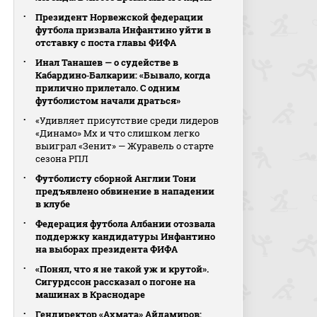
Президент Норвежской федерации
футбола призвала Инфантино уйти в
отставку с поста главы ФИФА
Инал Танашев — о судействе в
Кабардино‑Балкарии: «Бывало, когда
прилично прилетало. С одним
футболистом начали драться»
«Удивляет присутствие среди лидеров
«Динамо» Мх и что слишком легко
выиграл «Зенит» — Журавель о старте
сезона РПЛ
Футболисту сборной Англии Тони
предъявлено обвинение в нападении
в клубе
Федерация футбола Албании отозвала
поддержку кандидатуры Инфантино
на выборах президента ФИФА
«Понял, что я не такой уж и крутой».
Сигурдссон рассказал о погоне на
машинах в Краснодаре
Гендиректор «Ахмата» Айдамиров: