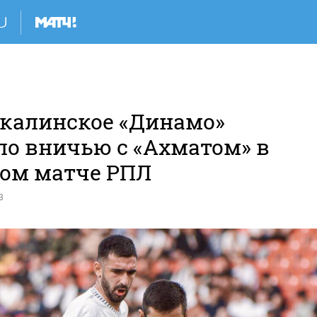
калинское «Динамо»
ло вничью с «Ахматом» в
вом матче РПЛ
3