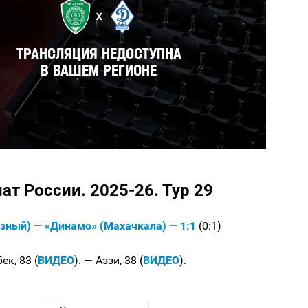
т России. 2025-26. Тур 29
озный) — «Динамо» (Махачкала) — 1:1
(0:1)
к, 83 (
ВИДЕО
). — Аззи, 38 (
ВИДЕО
).