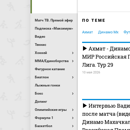
ПО ТЕМЕ
Матч ТВ. Прямой эфир
Подписка «Максимум»
Ахмат
Динамо Мх
Фут
Видео
Теннис
Ахмат - Динамо
Хоккей
МИР Российская 
MMA/Единоборства
Лига. Тур 29
Фигурное катание
10 мая 2026
Биатлон
Лыжные гонки
Бокс
Допинг
Интервью Вади
Олимпийские игры
после матча (виде
Формула-1
Динамо Махачкал
Баскетбол
Российская Прем