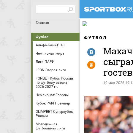
Главная
Футбол
ФУТБОЛ
Альфа-Банк РПЛ
Махач
R
Чемпионат мира
сыгра
Лига ПАРИ
Y
госте
LEON-Вторая лига
FONBET Кубок России
по футболу сезона
10 мая 2026 19:1
2026-2027 гг.
Чемпионат Европы
Кубок PARI Премьер
OLIMPBET Суперкубок
России
Молодежная
футбольная лига