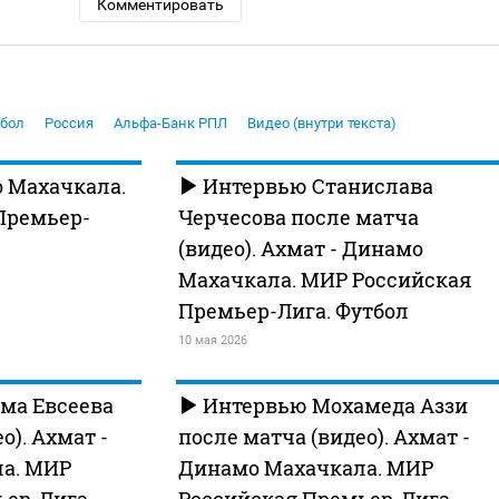
Комментировать
бол
Россия
Альфа-Банк РПЛ
Видео (внутри текста)
 Махачкала.
Интервью Станислава
Премьер-
Черчесова после матча
(видео). Ахмат - Динамо
Махачкала. МИР Российская
Премьер-Лига. Футбол
10 мая 2026
ма Евсеева
Интервью Мохамеда Аззи
о). Ахмат -
после матча (видео). Ахмат -
а. МИР
Динамо Махачкала. МИР
ьер-Лига.
Российская Премьер-Лига.