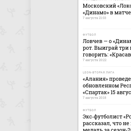
Московский «Лок
«Динамо» в матч
7 августа 21:03
ФУТБОЛ
Ловчев — о «Дина
рот. Выиграй три 
говорить: «Краса
7 августа 20:22
LEON-ВТОРАЯ ЛИГА
«Алания» проведе
обновленном Рес
«Спартак» 15 авгу
7 августа 20:18
ФУТБОЛ
Экс‑футболист «Р
рассказал, что н
медаль за сезон‑