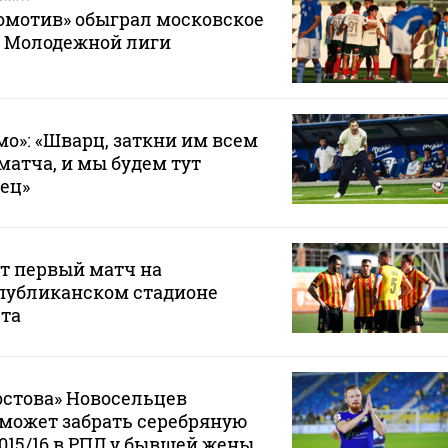
омотив» обыграл московское
е Молодежной лиги
мо»: «Шварц, заткни им всем
матча, и мы будем тут
вец»
т первый матч на
публиканском стадионе
ста
остова» Новосельцев
е может забрать серебряную
2015/16 в РПЛ у бывшей жены