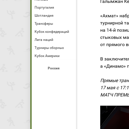
Галымжан Ке
Португалия
«Ахмат» набр
Шотландия
турнирной та
Трансферы
на 14‑й пози
Кубок конфедераций
стыковых мат
Лига наций
от прямого в
Турниры сборных
Кубок Америки
В заключител
а «Динамо» 
Россия
Прямые транс
17 мая с 17:
МАТЧ ПРЕМЬЕР