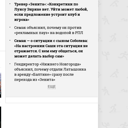
Тренер «Зенита»: «Конкретики по
Луису Энрике нет. Уйти может любой,
если предложение устроит клуб и
игрока»
Семак объяснил, почему он против
«рекламных пауз» на водопой в РПЛ
Семак — о ситуации с сыном Соболева:
«На настроении Саши эта ситуация не
отражается. С кем ему общаться, он
может делать выбор сам»
Гендиректор «Нижнего Новгорода»
объяснил, почему отдали Латышонка
в аренду «Балтике» сразу после
перехода из «Зенита»
ЕЩЕ