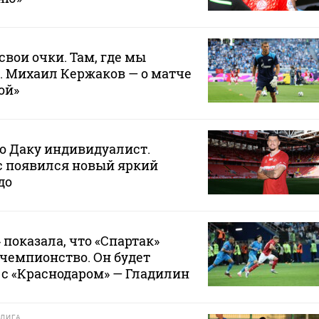
свои очки. Там, где мы
. Михаил Кержаков — о матче
ой»
то Даку индивидуалист.
ас появился новый яркий
до
 показала, что «Спартак»
 чемпионство. Он будет
с «Краснодаром» — Гладилин
ЛИГА