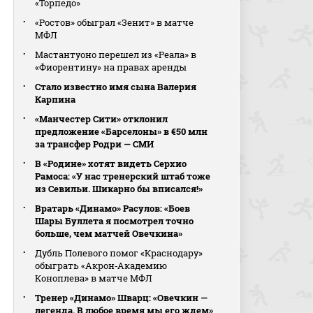
«Торпедо»
«Ростов» обыграл «Зенит» в матче
МФЛ
Мастантуоно перешел из «Реала» в
«Фиорентину» на правах аренды
Стало известно имя сына Валерия
Карпина
«Манчестер Сити» отклонил
предложение «Барселоны» в €50 млн
за трансфер Родри — СМИ
В «Родине» хотят видеть Серхио
Рамоса: «У нас тренерский штаб тоже
из Севильи. Шикарно бы вписался!»
Вратарь «Динамо» Расулов: «Боев
Шары Буллета я посмотрел точно
больше, чем матчей Овечкина»
Дубль Полевого помог «Краснодару»
обыграть «Акрон‑Академию
Коноплева» в матче МФЛ
Тренер «Динамо» Шварц: «Овечкин —
легенда. В любое время мы его ждем»