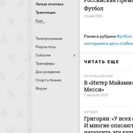
Легкая атлетика
Футбол
Трансляции
10 мая 2026
Еще...
Ранее в рубрике
Футбол
:
Телепрограмма
постарается дать стабил
Результаты
События
ЧИТАТЬ ЕЩЕ
Трансферы
Дни рождения
ОСТАЛЬНОЙ МИР
Спорт и бизнес
В «Интер Майами»
Месси»
Форум
7 августа 23:37
ФУТБОЛ
Григорян: «У всех
И многие опасают
нарушить эту ку