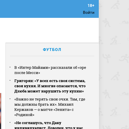
Войти
ФУТБОЛ
В «Интер Майами» рассказали об «эре
после Месси»
Григорян: «У всех есть своя система,
своя кухня. И многие опасаются, что
Дзюба может нарушить эту кухню»
«Важно не терять свои очки. Там, где
мы должны брать их». Михаил
Кержаков — о матче «Зенита» с
«Родиной»
«Не соглашусь, что Даку
индивидуалист. Доволен, что у нас