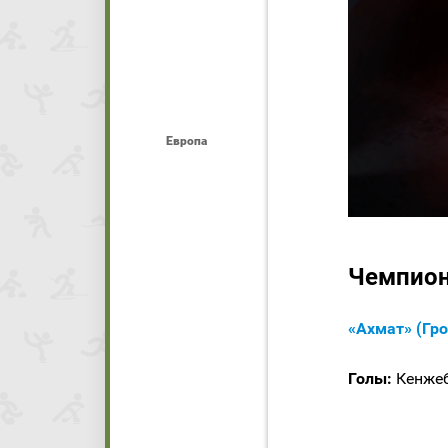
Европа
Чемпиона
«Ахмат» (Гр
Голы:
Кенжебе