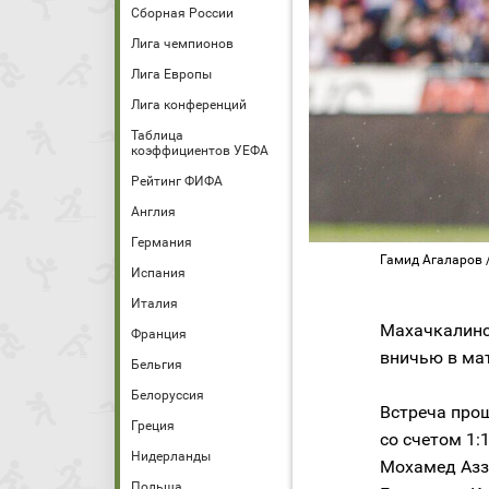
Сборная России
Лига чемпионов
Лига Европы
Лига конференций
Таблица
коэффициентов УЕФА
Рейтинг ФИФА
Англия
Германия
Гамид Агаларов 
Испания
Италия
Махачкалинс
Франция
вничью в мат
Бельгия
Белоруссия
Встреча прош
Греция
со счетом 1:
Нидерланды
Мохамед Аззи
Польша