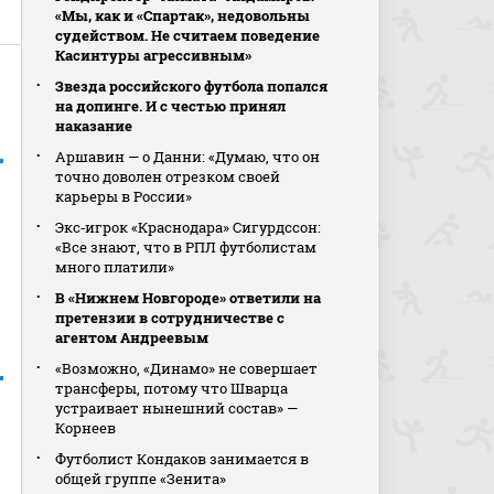
«Мы, как и «Спартак», недовольны
судейством. Не считаем поведение
Касинтуры агрессивным»
Звезда российского футбола попался
на допинге. И с честью принял
наказание
Аршавин — о Данни: «Думаю, что он
точно доволен отрезком своей
карьеры в России»
Экс‑игрок «Краснодара» Сигурдссон:
«Все знают, что в РПЛ футболистам
много платили»
В «Нижнем Новгороде» ответили на
претензии в сотрудничестве с
агентом Андреевым
«Возможно, «Динамо» не совершает
трансферы, потому что Шварца
устраивает нынешний состав» —
Корнеев
Футболист Кондаков занимается в
общей группе «Зенита»