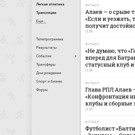
Легкая атлетика
ФУТБОЛ
Алаев — о срыве 
Трансляции
«Если и уезжать, 
Еще...
получит достойн
11:58
Телепрограмма
ФУТБОЛ
Результаты
«Не думаю, что «
События
вперед для Батра
статусный клуб и
Трансферы
11:36
Дни рождения
Спорт и бизнес
ФУТБОЛ
Глава РПЛ Алаев 
Форум
«Конфронтация н
клубы и сборные 
11:33
ФУТБОЛ
Футболист «Балти