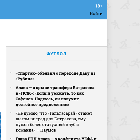
Войти
ФУТБОЛ
«Спартак» объявил о переходе Даку из
«Рубина»
Алаев — о срыве трансфера Батракова
в «ПСЖ»: «Если и уезжать, то как
Сафонов. Надеюсь, он получит
достойное предложение»
«Не думаю, что «Галатасарай» станет
шагом вперед для Батракова, ему
нужен более статусный клуб и
команда» — Наумов
Глава РПЛ Алаев — о конфликте УЕФА и