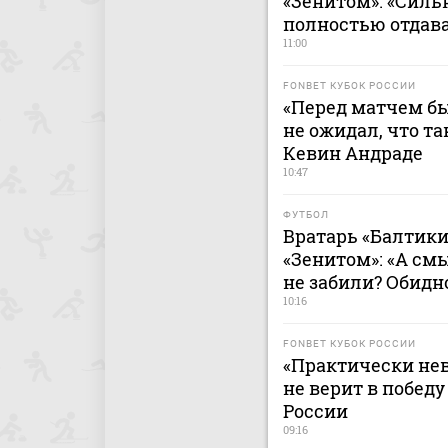
«Зенитом»: «Сильн
полностью отдава
11:00
FONBET КУБОК РОССИИ
«Перед матчем бы
не ожидал, что та
Кевин Андраде
10:47
ФУТБОЛ
Вратарь «Балтики
«Зенитом»: «А смы
не забили? Обидн
10:16
FONBET КУБОК РОССИИ
«Практически не
не верит в победу
России
09:16