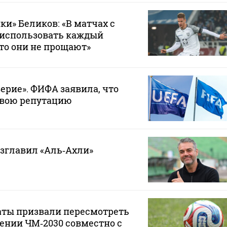
ки» Беликов: «В матчах с
 использовать каждый
то они не прощают»
ерие». ФИФА заявила, что
свою репутацию
зглавил «Аль‑Ахли»
аты призвали пересмотреть
ении ЧМ‑2030 совместно с