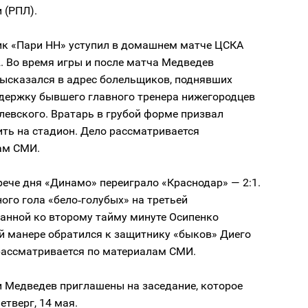
 (РПЛ).
ик «Пари НН» уступил в домашнем матче ЦСКА
2. Во время игры и после матча Медведев
высказался в адрес болельщиков, поднявших
ддержку бывшего главного тренера нижегородцев
евского. Вратарь в грубой форме призвал
ить на стадион. Дело рассматривается
ам СМИ.
рече дня «Динамо» переиграло «Краснодар» — 2:1.
ого гола «бело‑голубых» на третьей
анной ко второму тайму минуте Осипенко
й манере обратился к защитнику «быков» Диего
 рассматривается по материалам СМИ.
и Медведев приглашены на заседание, которое
етверг, 14 мая.