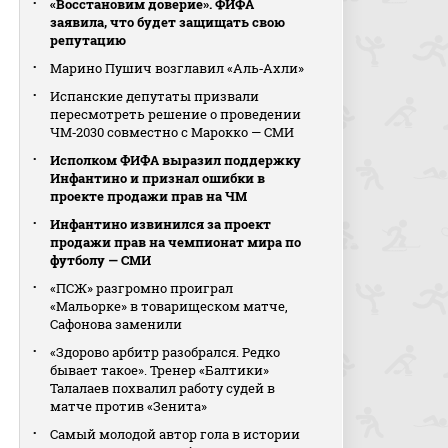
«Восстановим доверие». ФИФА
заявила, что будет защищать свою
репутацию
Марино Пушич возглавил «Аль‑Ахли»
Испанские депутаты призвали
пересмотреть решение о проведении
ЧМ‑2030 совместно с Марокко — СМИ
Исполком ФИФА выразил поддержку
Инфантино и признал ошибки в
проекте продажи прав на ЧМ
Инфантино извинился за проект
продажи прав на чемпионат мира по
футболу — СМИ
«ПСЖ» разгромно проиграл
«Мальорке» в товарищеском матче,
Сафонова заменили
«Здорово арбитр разобрался. Редко
бывает такое». Тренер «Балтики»
Талалаев похвалил работу судей в
матче против «Зенита»
Самый молодой автор гола в истории