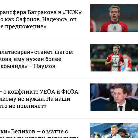
трансфера Батракова в «ПСЖ»:
то как Сафонов. Надеюсь, он
ое предложение»
Галатасарай» станет шагом
кова, ему нужен более
 команда» — Наумов
— о конфликте УЕФА и ФИФА:
икому не нужна. На наши
это не повлияет»
ки» Беликов — о матче с