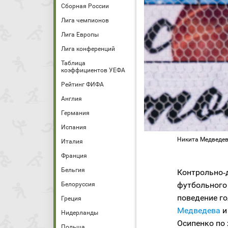
Сборная России
Лига чемпионов
Лига Европы
Лига конференций
Таблица
коэффициентов УЕФА
Рейтинг ФИФА
Англия
Германия
Испания
Никита Медведев
Италия
Франция
Бельгия
Контрольно‑
футбольного
Белоруссия
поведение го
Греция
Медведева
и
Нидерланды
Осипенко по 
Польша