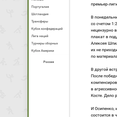
премьер‑лиги
Португалия
Шотландия
В понедельн
Трансферы
со счетом 1:
Кубок конфедераций
нецензурно 
Лига наций
плакат в по
Алексея Шпил
Турниры сборных
их не приход
Кубок Америки
по материал
Россия
В другой вст
После победн
компенсиров
в агрессивно
Косте. Дело
И Осипенко, 
состоится в ч