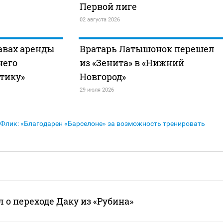
Первой лиге
02 августа 2026
авах аренды
Вратарь Латышонок перешел
него
из «Зенита» в «Нижний
лтику»
Новгород»
29 июля 2026
Флик: «Благодарен «Барселоне» за возможность тренировать
 о переходе Даку из «Рубина»