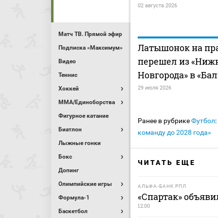
02 августа 2026
Матч ТВ. Прямой эфир
Латышонок на пр
Подписка «Максимум»
перешел из «Ниж
Видео
Новгорода» в «Ба
Теннис
29 июля 2026
Хоккей
MMA/Единоборства
Фигурное катание
Ранее в рубрике
Футбол
:
Биатлон
команду до 2028 года»
Лыжные гонки
Бокс
ЧИТАТЬ ЕЩЕ
Допинг
Олимпийские игры
АЛЬФА-БАНК РПЛ
«Спартак» объявил
Формула-1
12:00
Баскетбол