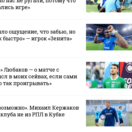
о нас не ругали, потому что
лись игре»
ло ощущение, что забью, но
к быстро» — игрок «Зенита»
» Любаков — о матче с
сл в моих сейвах, если сами
о так проигрывать»
возможно». Михаил Кержаков
 клуба не из РПЛ в Кубке