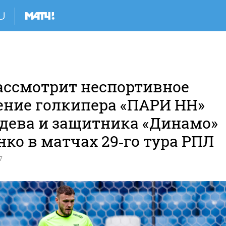
ассмотрит неспортивное
ение голкипера «ПАРИ НН»
дева и защитника «Динамо»
ко в матчах 29‑го тура РПЛ
7