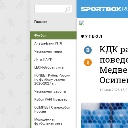
Главная
Футбол
ФУТБОЛ
Альфа-Банк РПЛ
КДК р
R
Чемпионат мира
повед
Лига ПАРИ
Y
Медве
LEON-Вторая лига
FONBET Кубок России
Осипен
по футболу сезона
2026-2027 гг.
12 мая 2026 15:3
Чемпионат Европы
Кубок PARI Премьер
OLIMPBET Суперкубок
России
Молодежная
футбольная лига