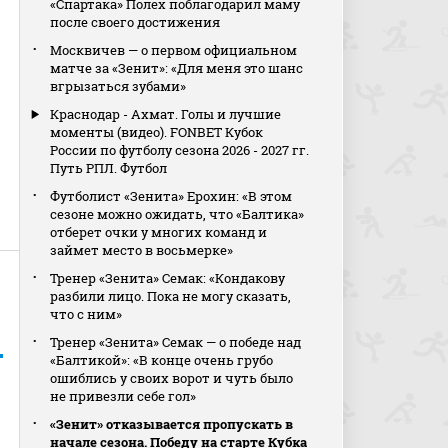
«Спартака» Полех поблагодарил маму
после своего достижения
Москвичев — о первом официальном
матче за «Зенит»: «Для меня это шанс
вгрызаться зубами»
Краснодар - Ахмат. Голы и лучшие
моменты (видео). FONBET Кубок
России по футболу сезона 2026 - 2027 гг.
Путь РПЛ. Футбол
Футболист «Зенита» Ерохин: «В этом
сезоне можно ожидать, что «Балтика»
отберет очки у многих команд и
займет место в восьмерке»
Тренер «Зенита» Семак: «Кондакову
разбили лицо. Пока не могу сказать,
что с ним»
Тренер «Зенита» Семак — о победе над
«Балтикой»: «В конце очень грубо
ошиблись у своих ворот и чуть было
не привезли себе гол»
«Зенит» отказывается пропускать в
начале сезона. Победу на старте Кубка