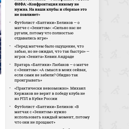
ФИФА: «Конфронтация никому не
нужна. На наши клубы и сборные это
не повлияет»
Футболист «Балтики» Беликов — о
матче с «Зенитом»: «Сильно нас не
ругали, потому что полностью
отдавались игре»
«Перед матчем было ощущение, что
забью, но не ожидал, что так быстро» —
игрок «Зенита» Кевин Андраде
Вратарь «Балтики» Любаков — о матче
с «Зенитом»: «А смысл в моих сейвах,
если сами не забили? Обидно так
проигрывать»
«Практически невозможно». Михаил
Кержаков не верит в победу клуба не
из РПЛ в Кубке России
Футболист «Балтики» Беликов: «В
матчах с «Зенитом» нужно
использовать каждый момент, потому
что они не прощают»