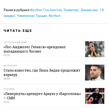
Ранее в рубрике
Футбол
:
Гол Али Соу. Ризеспор - Бешикташ. 1:0
(видео). Чемпионат Турции. Футбол
ЧИТАТЬ ЕЩЕ
ОСТАЛЬНОЙ МИР
«Лос‑Анджелес Гэлакси» арендовал
нападающего Лосано
07:25
ИСПАНИЯ
Стало известно, где Люка Зидан продолжит
карьеру
05:59
АНГЛИЯ
«Ливерпуль» арендует Араухо у «Барселоны»
— СМИ
03:12