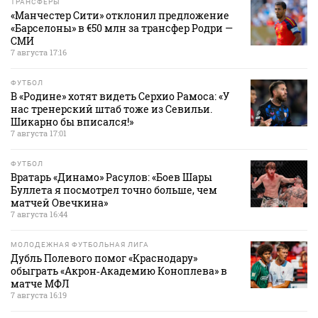
ТРАНСФЕРЫ
«Манчестер Сити» отклонил предложение
«Барселоны» в €50 млн за трансфер Родри —
СМИ
7 августа 17:16
ФУТБОЛ
В «Родине» хотят видеть Серхио Рамоса: «У
нас тренерский штаб тоже из Севильи.
Шикарно бы вписался!»
7 августа 17:01
ФУТБОЛ
Вратарь «Динамо» Расулов: «Боев Шары
Буллета я посмотрел точно больше, чем
матчей Овечкина»
7 августа 16:44
МОЛОДЕЖНАЯ ФУТБОЛЬНАЯ ЛИГА
Дубль Полевого помог «Краснодару»
обыграть «Акрон‑Академию Коноплева» в
матче МФЛ
7 августа 16:19