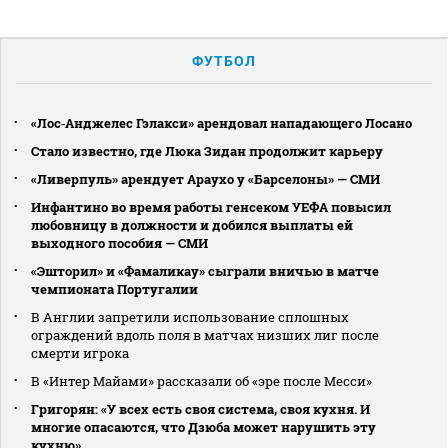
ФУТБОЛ
«Лос‑Анджелес Гэлакси» арендовал нападающего Лосано
Стало известно, где Люка Зидан продолжит карьеру
«Ливерпуль» арендует Араухо у «Барселоны» — СМИ
Инфантино во время работы генсеком УЕФА повысил
любовницу в должности и добился выплаты ей
выходного пособия — СМИ
«Эшторил» и «Фамаликау» сыграли вничью в матче
чемпионата Португалии
В Англии запретили использование сплошных
ограждений вдоль поля в матчах низших лиг после
смерти игрока
В «Интер Майами» рассказали об «эре после Месси»
Григорян: «У всех есть своя система, своя кухня. И
многие опасаются, что Дзюба может нарушить эту
кухню»