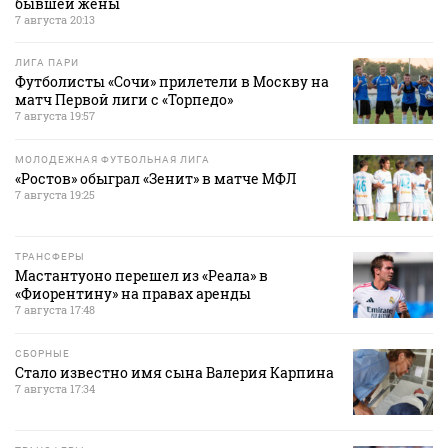
бывшей жены
7 августа 20:13
ЛИГА ПАРИ
Футболисты «Сочи» прилетели в Москву на
матч Первой лиги с «Торпедо»
7 августа 19:57
МОЛОДЕЖНАЯ ФУТБОЛЬНАЯ ЛИГА
«Ростов» обыграл «Зенит» в матче МФЛ
7 августа 19:25
ТРАНСФЕРЫ
Мастантуоно перешел из «Реала» в
«Фиорентину» на правах аренды
7 августа 17:48
СБОРНЫЕ
Стало известно имя сына Валерия Карпина
7 августа 17:34