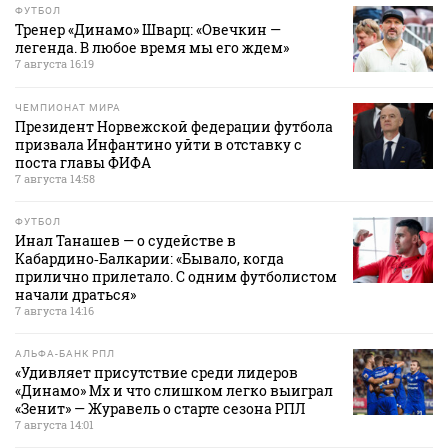
ФУТБОЛ
Тренер «Динамо» Шварц: «Овечкин —
легенда. В любое время мы его ждем»
7 августа 16:19
ЧЕМПИОНАТ МИРА
Президент Норвежской федерации футбола
призвала Инфантино уйти в отставку с
поста главы ФИФА
7 августа 14:58
ФУТБОЛ
Инал Танашев — о судействе в
Кабардино‑Балкарии: «Бывало, когда
прилично прилетало. С одним футболистом
начали драться»
7 августа 14:16
АЛЬФА-БАНК РПЛ
«Удивляет присутствие среди лидеров
«Динамо» Мх и что слишком легко выиграл
«Зенит» — Журавель о старте сезона РПЛ
7 августа 14:01