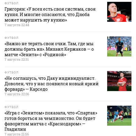
ФУТБОЛ
Григорян: «У всех есть своя система, своя
кухня. И многие опасаются, что Дзюба
может нарушить эту кухню»
7 августа 22:44
ФУТБОЛ
«Важно не терять свои очки. Там, где мы
должны брать их». Михаил Кержаков — о
матче «Зенита» с «Родиной»
7 августа 22:31
ФУТБОЛ
«Не соглашусь, что Даку индивидуалист.
Доволен, что у нас появился новый яркий
форвард» — Карседо
7 августа 22:06
ФУТБОЛ
«Игра с «Зенитом» показала, что «Спартак»
готов бороться за чемпионство. Он будет
фаворитом матча с «Краснодаром» —
Гладилин
7 августа 21:56