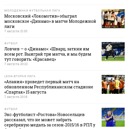
МОЛОДЕЖНАЯ ФУТБОЛЬНАЯ ЛИГА
Московский «Локомотив» обыграл
московское «Динамо» в матче Молодежной
лиги
7 августа 21:03
ФУТБОЛ
Ловчев — о «Динамо»: «Шварц, заткни им
всем рот. Выиграй три матча, и мы будем
тут говорить: «Красавец»
7 августа 20:22
LEON-ВТОРАЯ ЛИГА
«Алания» проведет первый матч на
обновленном Республиканском стадионе
«Спартак» 15 августа
7 августа 20:18
ФУТБОЛ
Экс‑футболист «Ростова» Новосельцев
рассказал, что не может забрать
серебряную медаль за сезон‑2015/16 в РПЛ у