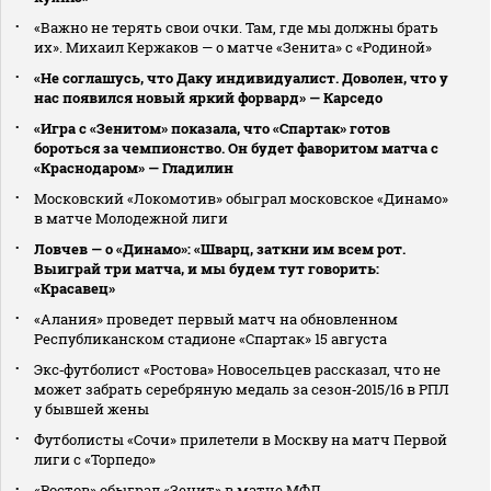
«Важно не терять свои очки. Там, где мы должны брать
их». Михаил Кержаков — о матче «Зенита» с «Родиной»
«Не соглашусь, что Даку индивидуалист. Доволен, что у
нас появился новый яркий форвард» — Карседо
«Игра с «Зенитом» показала, что «Спартак» готов
бороться за чемпионство. Он будет фаворитом матча с
«Краснодаром» — Гладилин
Московский «Локомотив» обыграл московское «Динамо»
в матче Молодежной лиги
Ловчев — о «Динамо»: «Шварц, заткни им всем рот.
Выиграй три матча, и мы будем тут говорить:
«Красавец»
«Алания» проведет первый матч на обновленном
Республиканском стадионе «Спартак» 15 августа
Экс‑футболист «Ростова» Новосельцев рассказал, что не
может забрать серебряную медаль за сезон‑2015/16 в РПЛ
у бывшей жены
Футболисты «Сочи» прилетели в Москву на матч Первой
лиги с «Торпедо»
«Ростов» обыграл «Зенит» в матче МФЛ