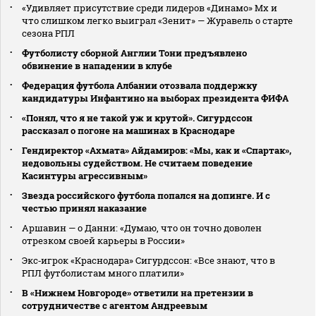
«Удивляет присутствие среди лидеров «Динамо» Мх и
что слишком легко выиграл «Зенит» — Журавель о старте
сезона РПЛ
Футболисту сборной Англии Тони предъявлено
обвинение в нападении в клубе
Федерация футбола Албании отозвала поддержку
кандидатуры Инфантино на выборах президента ФИФА
«Понял, что я не такой уж и крутой». Сигурдссон
рассказал о погоне на машинах в Краснодаре
Гендиректор «Ахмата» Айдамиров: «Мы, как и «Спартак»,
недовольны судейством. Не считаем поведение
Касинтуры агрессивным»
Звезда российского футбола попался на допинге. И с
честью принял наказание
Аршавин — о Данни: «Думаю, что он точно доволен
отрезком своей карьеры в России»
Экс‑игрок «Краснодара» Сигурдссон: «Все знают, что в
РПЛ футболистам много платили»
В «Нижнем Новгороде» ответили на претензии в
сотрудничестве с агентом Андреевым