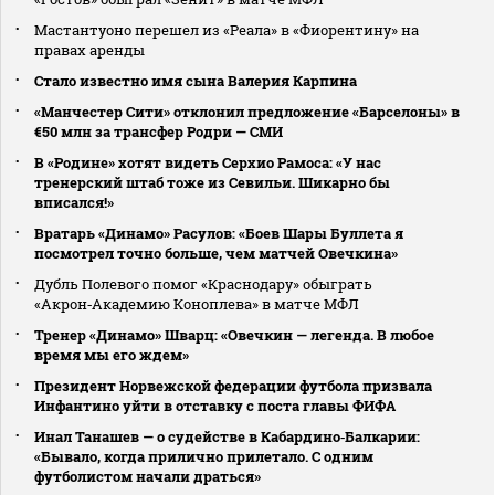
Мастантуоно перешел из «Реала» в «Фиорентину» на
правах аренды
Стало известно имя сына Валерия Карпина
«Манчестер Сити» отклонил предложение «Барселоны» в
€50 млн за трансфер Родри — СМИ
В «Родине» хотят видеть Серхио Рамоса: «У нас
тренерский штаб тоже из Севильи. Шикарно бы
вписался!»
Вратарь «Динамо» Расулов: «Боев Шары Буллета я
посмотрел точно больше, чем матчей Овечкина»
Дубль Полевого помог «Краснодару» обыграть
«Акрон‑Академию Коноплева» в матче МФЛ
Тренер «Динамо» Шварц: «Овечкин — легенда. В любое
время мы его ждем»
Президент Норвежской федерации футбола призвала
Инфантино уйти в отставку с поста главы ФИФА
Инал Танашев — о судействе в Кабардино‑Балкарии:
«Бывало, когда прилично прилетало. С одним
футболистом начали драться»