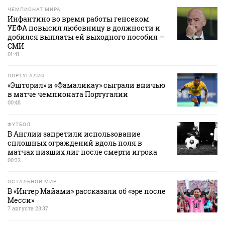
ЧЕМПИОНАТ МИРА
Инфантино во время работы генсеком
УЕФА повысил любовницу в должности и
добился выплаты ей выходного пособия —
СМИ
01:41
ПОРТУГАЛИЯ
«Эшторил» и «Фамаликау» сыграли вничью
в матче чемпионата Португалии
00:48
ФУТБОЛ
В Англии запретили использование
сплошных ограждений вдоль поля в
матчах низших лиг после смерти игрока
00:32
ОСТАЛЬНОЙ МИР
В «Интер Майами» рассказали об «эре после
Месси»
7 августа 23:37