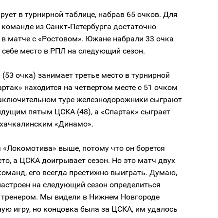
рует в турнирной таблице, набрав 65 очков. Для
 команде из Санкт‑Петербурга достаточно
 в матче с «Ростовом». Южане набрали 33 очка
 себе место в РПЛ на следующий сезон.
(53 очка) занимает третье место в турнирной
артак» находится на четвертом месте с 51 очком
 заключительном туре железнодорожники сыграют
идущим пятым ЦСКА (48), а «Спартак» сыграет
махачкалинским «Динамо».
 «Локомотива» выше, потому что он борется
сто, а ЦСКА доигрывает сезон. Но это матч двух
оманд, его всегда престижно выиграть. Думаю,
настроен на следующий сезон определиться
и тренером. Мы видели в Нижнем Новгороде
ую игру, но концовка была за ЦСКА, им удалось