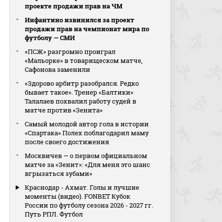
проекте продажи прав на ЧМ
Инфантино извинился за проект
продажи прав на чемпионат мира по
футболу — СМИ
«ПСЖ» разгромно проиграл
«Мальорке» в товарищеском матче,
Сафонова заменили
«Здорово арбитр разобрался. Редко
бывает такое». Тренер «Балтики»
Талалаев похвалил работу судей в
матче против «Зенита»
Самый молодой автор гола в истории
«Спартака» Полех поблагодарил маму
после своего достижения
Москвичев — о первом официальном
матче за «Зенит»: «Для меня это шанс
вгрызаться зубами»
Краснодар - Ахмат. Голы и лучшие
моменты (видео). FONBET Кубок
России по футболу сезона 2026 - 2027 гг.
Путь РПЛ. Футбол