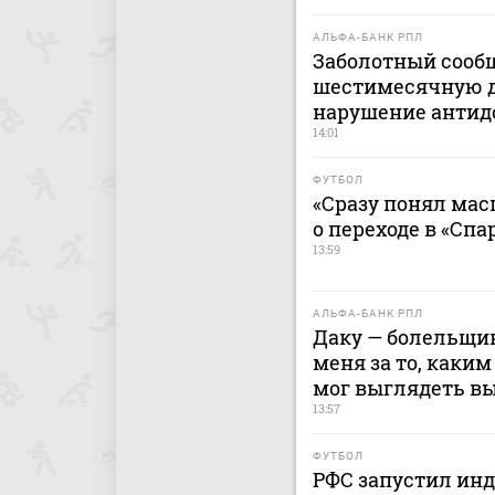
АЛЬФА-БАНК РПЛ
Заболотный сооб
шестимесячную 
нарушение антид
14:01
ФУТБОЛ
«Сразу понял мас
о переходе в «Спа
13:59
АЛЬФА-БАНК РПЛ
Даку — болельщик
меня за то, каким
мог выглядеть в
13:57
ФУТБОЛ
РФС запустил ин