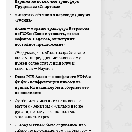
Карасев не исключил трансфера
Пруцева из «Спартака»
«Спартак» объявил о переходе Даку из
«Рубина»
Алаев — о срыве трансфера Батракова
в «ПСЖ»: «Если и уезжать, то как
Сафонов. Надеюсь, он получит
достойное предложение»
«Не думаю, что «Галатасарай» станет
шагом вперед для Батракова, ему
нужен более статусный клуб и
команда» — Наумов
Глава РПЛ Алаев — о конфликте УЕФА и
ФИФА: «Конфронтация никому не
нужна. На наши клубы и сборные это
не повлияет»
Футболист «Балтики» Беликов — о
матче с «Зенитом»: «Сильно нас не
ругали, потому что полностью
отдавались игре»
«Перед матчем было ощущение, что
забью, но не ожидал, что так быстро» —