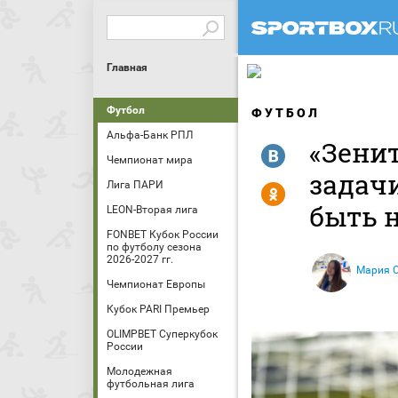
Главная
Футбол
ФУТБОЛ
Альфа-Банк РПЛ
«Зени
R
Чемпионат мира
задач
Лига ПАРИ
Y
быть 
LEON-Вторая лига
FONBET Кубок России
по футболу сезона
2026-2027 гг.
Мария 
Чемпионат Европы
Кубок PARI Премьер
OLIMPBET Суперкубок
России
Молодежная
футбольная лига