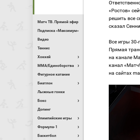
Ответственно
«Ростов» сей
решить все с
Матч ТВ. Прямой эфир
сказал Сенни
Подписка «Максимум»
Видео
Все игры 30‑
Теннис
Прямая тран
на канале Ма
Хоккей
канал «Матч
MMA/Единоборства
на сайтах mat
Фигурное катание
Биатлон
Лыжные гонки
Бокс
Допинг
Олимпийские игры
Формула-1
Баскетбол