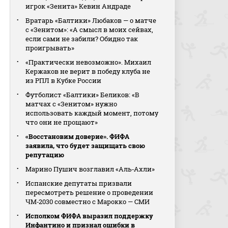
игрок «Зенита» Кевин Андраде
Вратарь «Балтики» Любаков — о матче
с «Зенитом»: «А смысл в моих сейвах,
если сами не забили? Обидно так
проигрывать»
«Практически невозможно». Михаил
Кержаков не верит в победу клуба не
из РПЛ в Кубке России
Футболист «Балтики» Беликов: «В
матчах с «Зенитом» нужно
использовать каждый момент, потому
что они не прощают»
«Восстановим доверие». ФИФА
заявила, что будет защищать свою
репутацию
Марино Пушич возглавил «Аль‑Ахли»
Испанские депутаты призвали
пересмотреть решение о проведении
ЧМ‑2030 совместно с Марокко — СМИ
Исполком ФИФА выразил поддержку
Инфантино и признал ошибки в