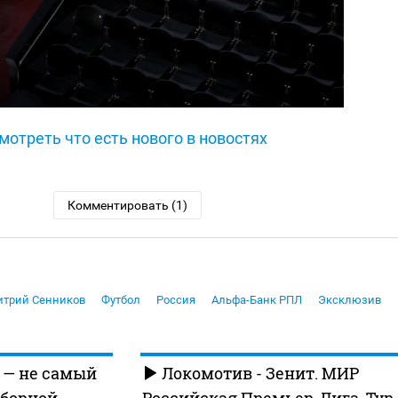
мотреть что есть нового в новостях
Комментировать (1)
трий Сенников
Футбол
Россия
Альфа-Банк РПЛ
Эксклюзив
 — не самый
Локомотив - Зенит. МИР