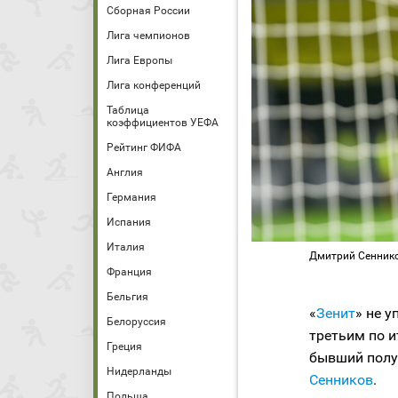
Сборная России
Лига чемпионов
Лига Европы
Лига конференций
Таблица
коэффициентов УЕФА
Рейтинг ФИФА
Англия
Германия
Испания
Италия
Дмитрий Сеннико
Франция
Бельгия
«
Зенит
» не у
Белоруссия
третьим по и
Греция
бывший пол
Нидерланды
Сенников
.
Польша