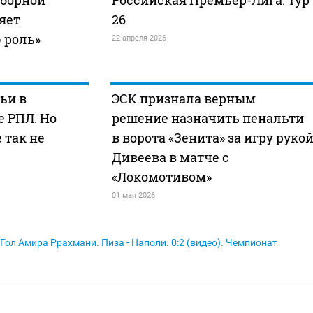
сборной
Российская Премьер-Лига. Тур
яет
26
 роль»
22 апреля 2026
ьи в
ЭСК признала верным
 РПЛ. Но
решение назначить пенальти
 так не
в ворота «Зенита» за игру руко
Дивеева в матче с
«Локомотивом»
01 мая 2026
Гол Амира Ррахмани. Пиза - Наполи. 0:2 (видео). Чемпионат