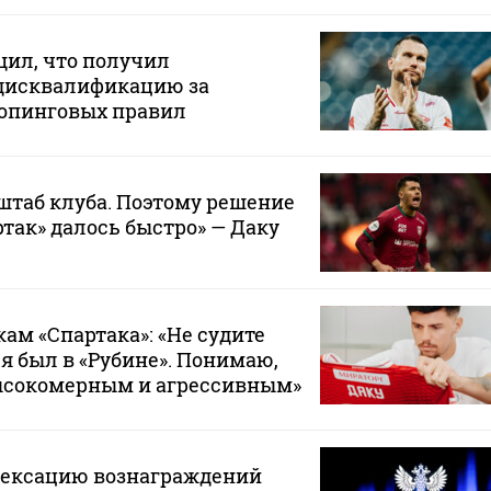
щил, что получил
дисквалификацию за
опинговых правил
штаб клуба. Поэтому решение
ртак» далось быстро» — Даку
ам «Спартака»: «Не судите
 я был в «Рубине». Понимаю,
ысокомерным и агрессивным»
дексацию вознаграждений