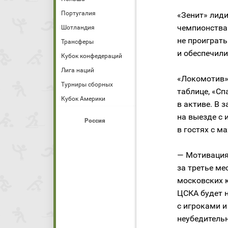
Португалия
«Зенит» лиди
чемпионства
Шотландия
не проиграть
Трансферы
и обеспечили
Кубок конфедераций
Лига наций
«Локомотив» 
Турниры сборных
таблице, «Сп
Кубок Америки
в активе. В
на выезде с 
Россия
в гостях с 
— Мотивация
за третье ме
московских к
ЦСКА будет 
с игроками 
неубедительн