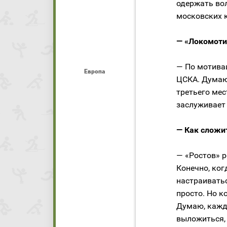
одержать вол
московских 
— «Локомоти
— По мотива
Европа
ЦСКА. Думаю
третьего мес
заслуживает 
— Как сложит
— «Ростов» р
Конечно, ког
настраиватьс
просто. Но к
Думаю, кажд
выложиться, 