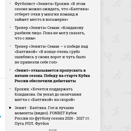
Футболист «Зенита» Ерохин: «В этом
сезоне можно ожидать, что «Балтика»
отберет очки у многих команд и
займет место в восьмерке»
Тренер «Зенита» Семак: «Кондакову
разбили лицо. Пока не могу сказать,
что с ним»
Тренер «Зенита» Семак — о победе над
«Балтикой»: «В конце очень грубо
ошиблись у своих ворот и чуть было
не привезли себе гол»
«Зенит» отказывается пропускать в
начале сезона. Победу на старте Кубка
России обеспечили дебютанты
Ерохин: «Хочется поддержать
Кондакова. Он уехал до окончания
матча с «Балтикой» на скорой»
Зенит - Балтика. Гол и лучшие
моменты (видео). FONBET Кубок
России по футболу сезона 2026 - 2027 гг.
Путь РПЛ. Футбол
ЕЩЕ