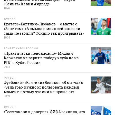
«Зенита» Кевин Андраде
10:47
ФУТБОЛ
Вратарь «Балтики» Любаков — о матче с
«Зенитом»: «А смысл в моих сейвах, если
сами не забили? Обидно так проигрывать»
10:16
FONBET КУБОК РОССИИ
«Практически невозможно». Михаил
Кержаков не верит в победу клуба не из
РПЛ в Кубке России
09:16
ФУТБОЛ
Футболист «Балтики» Беликов: «В матчах с
«Зенитом» нужно использовать каждый
момент, потому что они не прощают»
08:21
ФУТБОЛ
«Восстановим доверие». ФИФА заявила, что