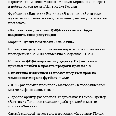
«Практически невозможно». Михаил Кержаков не верит
в победу клуба не из РПЛ в Кубке России
Футболист «Балтики» Беликов: «В матчах с «Зенитом»
нужно использовать каждый момент, потому что они не
прощают»
«Восстановим доверие». ФИФА заявила, что будет
защищать свою репутацию
Марино Пушич возглавил «Аль‑Ахли»
Испанские депутаты призвали пересмотреть решение о
проведении ЧМ‑2030 совместно с Марокко — СМИ
Исполком ФИФА выразил поддержку Инфантино и
признал ошибки в проекте продажи прав на ЧМ
Инфантино извинился за проект продажи прав на
чемпионат мира по футболу — СМИ
«ПСЖ» разгромно проиграл «Мальорке» в товарищеском
матче, Сафонова заменили
«Здорово арбитр разобрался. Редко бывает такое». Тренер
«Балтики» Талалаев похвалил работу судей в матче
против «Зенита»
Самый молодой автор гола в истории «Спартака» Полех