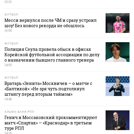
15:15
ФУТБОЛ
Месси вернулся после ЧМ и сразу устроил
шоу! Без нового рекорда не обошлось
15:05
ФУТБОЛ
Полиция Сеула провела обыск в офисах
Корейской футбольной ассоциации по делу
о назначении бывшего главного тренера
14:55
ФУТБОЛ
Вратарь «Зенита» Москвичев — о матче с
«Балтикой»: «Не зря чуть подтолкнул
штангу перед вторым таймом»
14:46
АЛЬФА-БАНК РПЛ
Генич и Моссаковский прокомментируют
матч «Спартак» — «Краснодар» в третьем
туре РПЛ
14:18