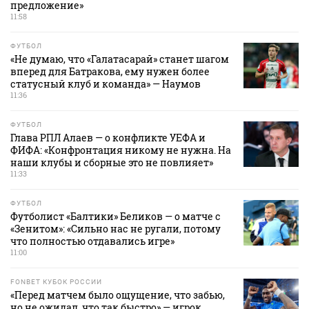
предложение»
11:58
ФУТБОЛ
«Не думаю, что «Галатасарай» станет шагом
вперед для Батракова, ему нужен более
статусный клуб и команда» — Наумов
11:36
ФУТБОЛ
Глава РПЛ Алаев — о конфликте УЕФА и
ФИФА: «Конфронтация никому не нужна. На
наши клубы и сборные это не повлияет»
11:33
ФУТБОЛ
Футболист «Балтики» Беликов — о матче с
«Зенитом»: «Сильно нас не ругали, потому
что полностью отдавались игре»
11:00
FONBET КУБОК РОССИИ
«Перед матчем было ощущение, что забью,
но не ожидал, что так быстро» — игрок