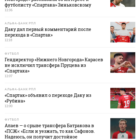
футболисту «Спартака» Зиньковскому
12:36
АЛЬФА-БАНК РПЛ
Даку дал первый комментарий после
перехода в «Спартак»
12:18
ФУТБОЛ
Гендиректор «Нижнего Новгорода» Карасев
не исключил трансфера Пруцева из
«Спартака»
12:07
АЛЬФА-БАНК РПЛ
«Спартак» объявил о переходе Даку из
«Рубина»
12:00
ФУТБОЛ
Алаев — о срыве трансфера Батракова в
«ПСЖ»: «Если и уезжать, то как Сафонов.
Надеюсь, он получит достойное