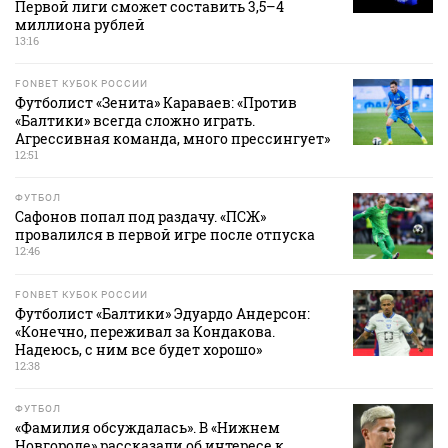
Первой лиги сможет составить 3,5–4
миллиона рублей
13:16
FONBET КУБОК РОССИИ
Футболист «Зенита» Караваев: «Против
«Балтики» всегда сложно играть.
Агрессивная команда, много прессингует»
12:51
ФУТБОЛ
Сафонов попал под раздачу. «ПСЖ»
провалился в первой игре после отпуска
12:46
FONBET КУБОК РОССИИ
Футболист «Балтики» Эдуардо Андерсон:
«Конечно, переживал за Кондакова.
Надеюсь, с ним все будет хорошо»
12:38
ФУТБОЛ
«Фамилия обсуждалась». В «Нижнем
Новгороде» рассказали об интересе к