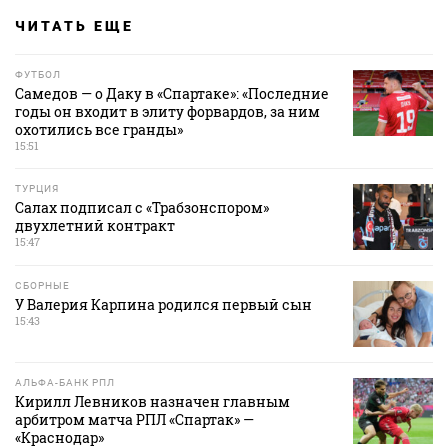
ЧИТАТЬ ЕЩЕ
ФУТБОЛ
Самедов — о Даку в «Спартаке»: «Последние
годы он входит в элиту форвардов, за ним
охотились все гранды»
15:51
ТУРЦИЯ
Салах подписал с «Трабзонспором»
двухлетний контракт
15:47
СБОРНЫЕ
У Валерия Карпина родился первый сын
15:43
АЛЬФА-БАНК РПЛ
Кирилл Левников назначен главным
арбитром матча РПЛ «Спартак» —
«Краснодар»