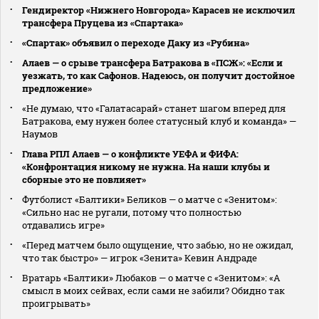
Гендиректор «Нижнего Новгорода» Карасев не исключил
трансфера Пруцева из «Спартака»
«Спартак» объявил о переходе Даку из «Рубина»
Алаев — о срыве трансфера Батракова в «ПСЖ»: «Если и
уезжать, то как Сафонов. Надеюсь, он получит достойное
предложение»
«Не думаю, что «Галатасарай» станет шагом вперед для
Батракова, ему нужен более статусный клуб и команда» —
Наумов
Глава РПЛ Алаев — о конфликте УЕФА и ФИФА:
«Конфронтация никому не нужна. На наши клубы и
сборные это не повлияет»
Футболист «Балтики» Беликов — о матче с «Зенитом»:
«Сильно нас не ругали, потому что полностью
отдавались игре»
«Перед матчем было ощущение, что забью, но не ожидал,
что так быстро» — игрок «Зенита» Кевин Андраде
Вратарь «Балтики» Любаков — о матче с «Зенитом»: «А
смысл в моих сейвах, если сами не забили? Обидно так
проигрывать»