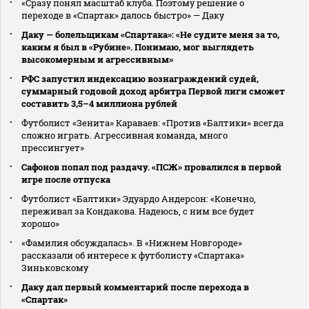
«Сразу понял масштаб клуба. Поэтому решение о
переходе в «Спартак» далось быстро» — Даку
Даку — болельщикам «Спартака»: «Не судите меня за то,
каким я был в «Рубине». Понимаю, мог выглядеть
высокомерным и агрессивным»
РФС запустил индексацию вознаграждений судей,
суммарный годовой доход арбитра Первой лиги сможет
составить 3,5–4 миллиона рублей
Футболист «Зенита» Караваев: «Против «Балтики» всегда
сложно играть. Агрессивная команда, много
прессингует»
Сафонов попал под раздачу. «ПСЖ» провалился в первой
игре после отпуска
Футболист «Балтики» Эдуардо Андерсон: «Конечно,
переживал за Кондакова. Надеюсь, с ним все будет
хорошо»
«Фамилия обсуждалась». В «Нижнем Новгороде»
рассказали об интересе к футболисту «Спартака»
Зиньковскому
Даку дал первый комментарий после перехода в
«Спартак»