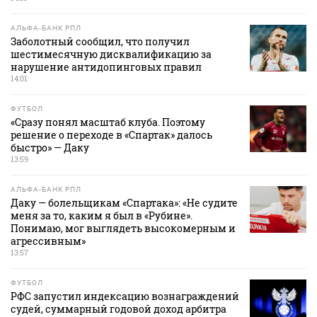
АЛЬФА-БАНК РПЛ
Заболотный сообщил, что получил
шестимесячную дисквалификацию за
нарушение антидопинговых правил
14:01
ФУТБОЛ
«Сразу понял масштаб клуба. Поэтому
решение о переходе в «Спартак» далось
быстро» — Даку
13:59
АЛЬФА-БАНК РПЛ
Даку — болельщикам «Спартака»: «Не судите
меня за то, каким я был в «Рубине».
Понимаю, мог выглядеть высокомерным и
агрессивным»
13:57
ФУТБОЛ
РФС запустил индексацию вознаграждений
судей, суммарный годовой доход арбитра