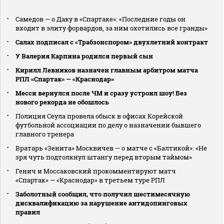
Самедов — о Даку в «Спартаке»: «Последние годы он
входит в элиту форвардов, за ним охотились все гранды»
Салах подписал с «Трабзонспором» двухлетний контракт
У Валерия Карпина родился первый сын
Кирилл Левников назначен главным арбитром матча
РПЛ «Спартак» — «Краснодар»
Месси вернулся после ЧМ и сразу устроил шоу! Без
нового рекорда не обошлось
Полиция Сеула провела обыск в офисах Корейской
футбольной ассоциации по делу о назначении бывшего
главного тренера
Вратарь «Зенита» Москвичев — о матче с «Балтикой»: «Не
зря чуть подтолкнул штангу перед вторым таймом»
Генич и Моссаковский прокомментируют матч
«Спартак» — «Краснодар» в третьем туре РПЛ
Заболотный сообщил, что получил шестимесячную
дисквалификацию за нарушение антидопинговых
правил