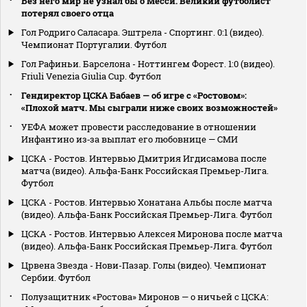
Без него мир не узнал бы о Месси. Великий футболист
потерял своего отца
Гол Родриго Саласара. Эштрела - Спортинг. 0:1 (видео).
Чемпионат Португалии. Футбол
Гол Рафиньи. Барселона - Ноттингем Форест. 1:0 (видео).
Friuli Venezia Giulia Cup. Футбол
Гендиректор ЦСКА Бабаев — об игре с «Ростовом»:
«Плохой матч. Мы сыграли ниже своих возможностей»
УЕФА может провести расследование в отношении
Инфантино из‑за выплат его любовнице — СМИ
ЦСКА - Ростов. Интервью Дмитрия Игдисамова после
матча (видео). Альфа-Банк Российская Премьер-Лига.
Футбол
ЦСКА - Ростов. Интервью Хонатана Альбы после матча
(видео). Альфа-Банк Российская Премьер-Лига. Футбол
ЦСКА - Ростов. Интервью Алексея Миронова после матча
(видео). Альфа-Банк Российская Премьер-Лига. Футбол
Црвена Звезда - Нови-Пазар. Голы (видео). Чемпионат
Сербии. Футбол
Полузащитник «Ростова» Миронов — о ничьей с ЦСКА: