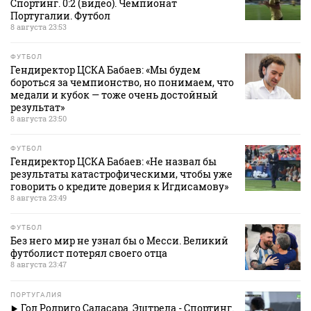
Спортинг. 0:2 (видео). Чемпионат
Португалии. Футбол
8 августа 23:53
ФУТБОЛ
Гендиректор ЦСКА Бабаев: «Мы будем
бороться за чемпионство, но понимаем, что
медали и кубок — тоже очень достойный
результат»
8 августа 23:50
ФУТБОЛ
Гендиректор ЦСКА Бабаев: «Не назвал бы
результаты катастрофическими, чтобы уже
говорить о кредите доверия к Игдисамову»
8 августа 23:49
ФУТБОЛ
Без него мир не узнал бы о Месси. Великий
футболист потерял своего отца
8 августа 23:47
ПОРТУГАЛИЯ
Гол Родриго Саласара. Эштрела - Спортинг.