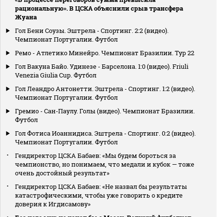
рациональную». В ЦСКА объяснили срыв трансфера
Жуана
Гол Бени Соузы. Эштрела - Спортинг. 2:2 (видео).
Чемпионат Португалии. Футбол
Ремо - Атлетико Минейро. Чемпионат Бразилии. Тур 22
Гол Вакуна Байо. Удинезе - Барселона. 1:0 (видео). Friuli
Venezia Giulia Cup. Футбол
Гол Леандро Антонетти. Эштрела - Спортинг. 1:2 (видео).
Чемпионат Португалии. Футбол
Гремио - Сан-Паулу. Голы (видео). Чемпионат Бразилии.
Футбол
Гол Фотиса Иоаннидиса. Эштрела - Спортинг. 0:2 (видео).
Чемпионат Португалии. Футбол
Гендиректор ЦСКА Бабаев: «Мы будем бороться за
чемпионство, но понимаем, что медали и кубок — тоже
очень достойный результат»
Гендиректор ЦСКА Бабаев: «Не назвал бы результаты
катастрофическими, чтобы уже говорить о кредите
доверия к Игдисамову»