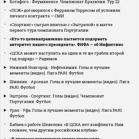
Ботафого - Флуминенсе. Чемпионат Бразилии. Тур 22
«ПСЖ» договорился с Ферраном Торресом об условиях
личного контракта — СМИ
«Спортинг» сыграл вничью с «Эштрелой» в матче
первого тура чемпионата Португалии
«Кто‑то целенаправленно пытается подорвать
авторитет нашего президента». ФИФА — об Инфантино
«ЦСКА может наступить на одни и те же грабли второй
год подряд» — Радимов
Нижний Новгород - Нефтехимик. Голы и лучшие
моменты (видео). Лига PARI. Футбол
Шинник - Арсенал. Голы и лучшие моменты (видео). Лига
PARI. Футбол
Эштрела - Спортинг. Голы (видео). Чемпионат
Португалии. Футбол
Урал - Уфа. Голы и лучшие моменты (видео). Лига PARI.
Футбол
Бабаев о работе Шевелева: «В ЦСКА нет конфликта. Нам
сложнее, чем другим российским клубам»
«В процессе переговоров сумма превысила