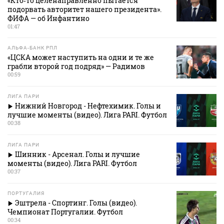
«Кто‑то целенаправленно пытается
подорвать авторитет нашего президента».
ФИФА — об Инфантино
01:47
АЛЬФА-БАНК РПЛ
«ЦСКА может наступить на одни и те же
грабли второй год подряд» — Радимов
00:59
ЛИГА ПАРИ
Нижний Новгород - Нефтехимик. Голы и
лучшие моменты (видео). Лига PARI. Футбол
00:38
ЛИГА ПАРИ
Шинник - Арсенал. Голы и лучшие
моменты (видео). Лига PARI. Футбол
00:37
ПОРТУГАЛИЯ
Эштрела - Спортинг. Голы (видео).
Чемпионат Португалии. Футбол
00:34