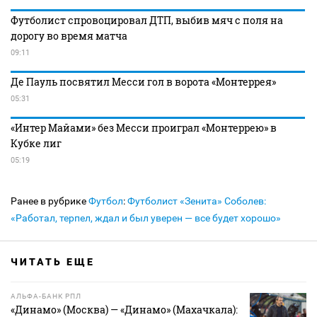
Футболист спровоцировал ДТП, выбив мяч с поля на
дорогу во время матча
09:11
Де Пауль посвятил Месси гол в ворота «Монтеррея»
05:31
«Интер Майами» без Месси проиграл «Монтеррею» в
Кубке лиг
05:19
Ранее в рубрике
Футбол
:
Футболист «Зенита» Соболев:
«Работал, терпел, ждал и был уверен — все будет хорошо»
ЧИТАТЬ ЕЩЕ
АЛЬФА-БАНК РПЛ
«Динамо» (Москва) — «Динамо» (Махачкала):