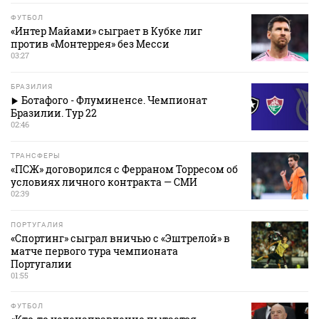
ФУТБОЛ
«Интер Майами» сыграет в Кубке лиг
против «Монтеррея» без Месси
03:27
БРАЗИЛИЯ
Ботафого - Флуминенсе. Чемпионат
Бразилии. Тур 22
02:46
ТРАНСФЕРЫ
«ПСЖ» договорился с Ферраном Торресом об
условиях личного контракта — СМИ
02:39
ПОРТУГАЛИЯ
«Спортинг» сыграл вничью с «Эштрелой» в
матче первого тура чемпионата
Португалии
01:55
ФУТБОЛ