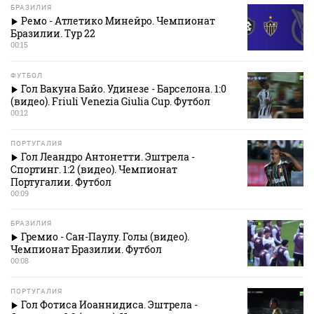
БРАЗИЛИЯ
Ремо - Атлетико Минейро. Чемпионат
Бразилии. Тур 22
00:15
ФУТБОЛ
Гол Вакуна Байо. Удинезе - Барселона. 1:0
(видео). Friuli Venezia Giulia Cup. Футбол
00:12
ПОРТУГАЛИЯ
Гол Леандро Антонетти. Эштрела -
Спортинг. 1:2 (видео). Чемпионат
Португалии. Футбол
00:09
БРАЗИЛИЯ
Гремио - Сан-Паулу. Голы (видео).
Чемпионат Бразилии. Футбол
00:08
ПОРТУГАЛИЯ
Гол Фотиса Иоаннидиса. Эштрела -