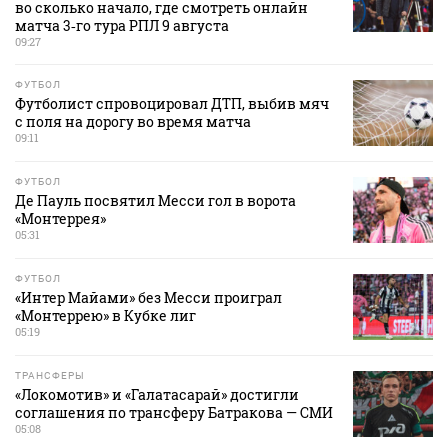
во сколько начало, где смотреть онлайн
матча 3‑го тура РПЛ 9 августа
09:27
ФУТБОЛ
Футболист спровоцировал ДТП, выбив мяч
с поля на дорогу во время матча
09:11
ФУТБОЛ
Де Пауль посвятил Месси гол в ворота
«Монтеррея»
05:31
ФУТБОЛ
«Интер Майами» без Месси проиграл
«Монтеррею» в Кубке лиг
05:19
ТРАНСФЕРЫ
«Локомотив» и «Галатасарай» достигли
соглашения по трансферу Батракова — СМИ
05:08