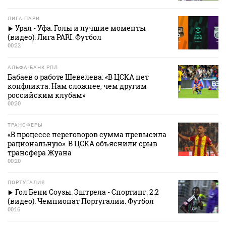
ЛИГА ПАРИ
Урал - Уфа. Голы и лучшие моменты
(видео). Лига PARI. Футбол
00:32
АЛЬФА-БАНК РПЛ
Бабаев о работе Шевелева: «В ЦСКА нет
конфликта. Нам сложнее, чем другим
российским клубам»
00:30
ТРАНСФЕРЫ
«В процессе переговоров сумма превысила
рациональную». В ЦСКА объяснили срыв
трансфера Жуана
00:20
ПОРТУГАЛИЯ
Гол Бени Соузы. Эштрела - Спортинг. 2:2
(видео). Чемпионат Португалии. Футбол
00:16