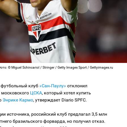
о: © Miguel Schincariol / Stringer / Getty Images Sport / Gettyimages.ru
 футбольный клуб
«Сан‑Паулу»
отклонил
 московского
ЦСКА
, который хотел купить
о
Энрике Кармо
, утверждает Diario SPFC.
и источника, российский клуб предлагал 3,5 млн
етнего бразильского форварда, но получил отказ.