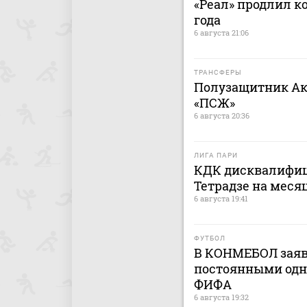
«Реал» продлил к
года
6 августа 21:06
ТРАНСФЕРЫ
Полузащитник Ак
«ПСЖ»
6 августа 20:36
ЛИГА ПАРИ
КДК дисквалифиц
Тетрадзе на меся
6 августа 19:41
ФУТБОЛ
В КОНМЕБОЛ заяв
постоянными одн
ФИФА
6 августа 19:32