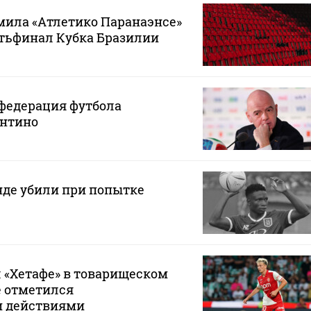
мила «Атлетико Паранаэнсе»
ртьфинал Кубка Бразилии
федерация футбола
нтино
нде убили при попытке
 «Хетафе» в товарищеском
е отметился
и действиями