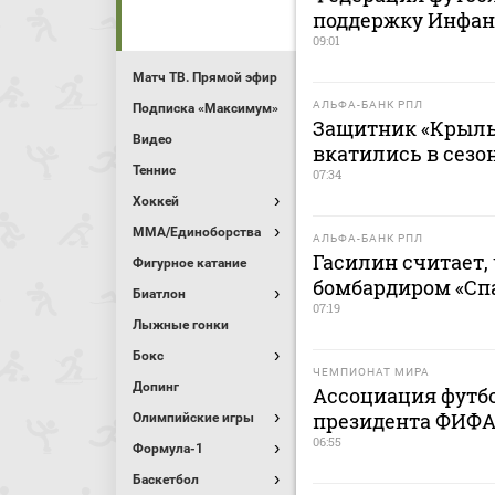
поддержку Инфан
09:01
Матч ТВ. Прямой эфир
АЛЬФА-БАНК РПЛ
Подписка «Максимум»
Защитник «Крыль
Видео
вкатились в сезо
Теннис
07:34
Хоккей
MMA/Единоборства
АЛЬФА-БАНК РПЛ
Гасилин считает,
Фигурное катание
бомбардиром «Сп
Биатлон
07:19
Лыжные гонки
Бокс
ЧЕМПИОНАТ МИРА
Допинг
Ассоциация футб
президента ФИФА
Олимпийские игры
06:55
Формула-1
Баскетбол