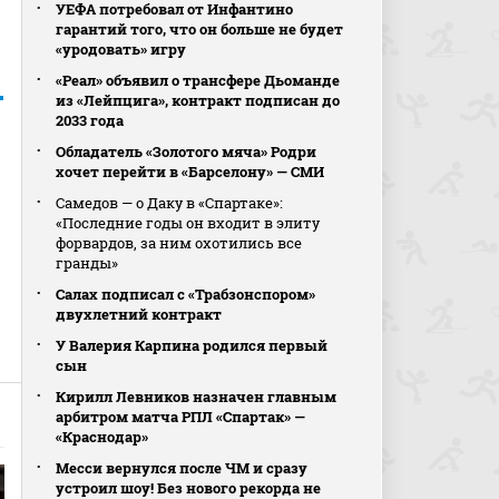
УЕФА потребовал от Инфантино
гарантий того, что он больше не будет
«уродовать» игру
«Реал» объявил о трансфере Дьоманде
из «Лейпцига», контракт подписан до
2033 года
Обладатель «Золотого мяча» Родри
хочет перейти в «Барселону» — СМИ
Самедов — о Даку в «Спартаке»:
«Последние годы он входит в элиту
форвардов, за ним охотились все
гранды»
Салах подписал с «Трабзонспором»
двухлетний контракт
У Валерия Карпина родился первый
сын
Кирилл Левников назначен главным
арбитром матча РПЛ «Спартак» —
«Краснодар»
Месси вернулся после ЧМ и сразу
устроил шоу! Без нового рекорда не