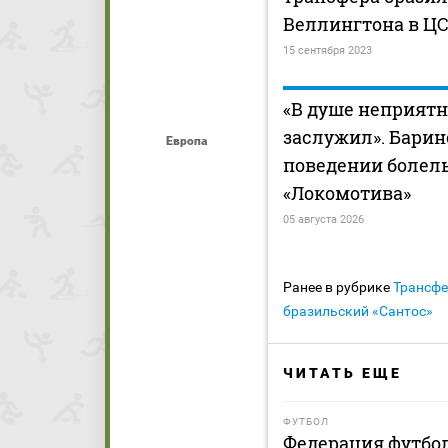
Веллингтона в Ц
15 сентября 2023
«В душе неприятно
заслужил». Барин
Европа
поведении болел
«Локомотива»
05 августа 2026
Ранее в рубрике
Трансф
бразильский «Сантос»
ЧИТАТЬ ЕЩЕ
ФУТБОЛ
Федерация футбо