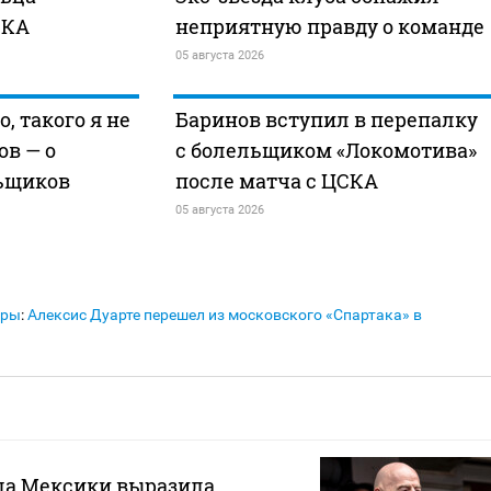
СКА
неприятную правду о команде
05 августа 2026
, такого я не
Баринов вступил в перепалку
ов — о
с болельщиком «Локомотива»
ьщиков
после матча с ЦСКА
05 августа 2026
еры
:
Алексис Дуарте перешел из московского «Спартака» в
ла Мексики выразила