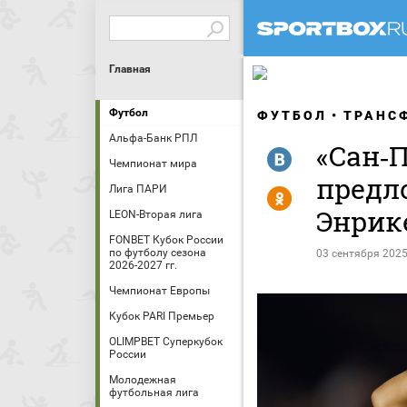
Главная
Футбол
ФУТБОЛ
ТРАНС
Альфа-Банк РПЛ
«Сан‑
R
Чемпионат мира
предл
Лига ПАРИ
Y
Энрик
LEON-Вторая лига
FONBET Кубок России
по футболу сезона
03 сентября 2025
2026-2027 гг.
Чемпионат Европы
Кубок PARI Премьер
OLIMPBET Суперкубок
России
Молодежная
футбольная лига