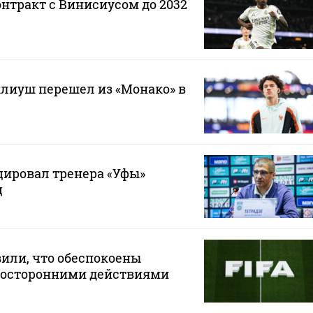
онтракт с Винисиусом до 2032
лиуш перешел из «Монако» в
ировал тренера «Уфы»
ц
или, что обеспокоены
осторонними действиями