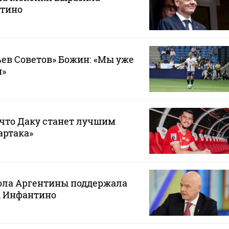
тино
ев Советов» Божин: «Мы уже
н»
 что Даку станет лучшим
артака»
ола Аргентины поддержала
 Инфантино