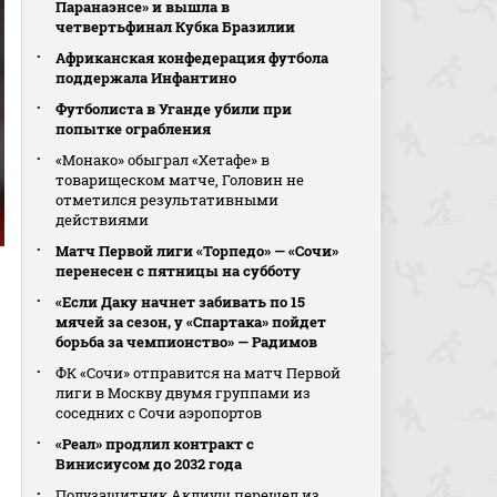
Паранаэнсе» и вышла в
четвертьфинал Кубка Бразилии
Африканская конфедерация футбола
поддержала Инфантино
Футболиста в Уганде убили при
попытке ограбления
«Монако» обыграл «Хетафе» в
товарищеском матче, Головин не
отметился результативными
действиями
Матч Первой лиги «Торпедо» — «Сочи»
перенесен с пятницы на субботу
«Если Даку начнет забивать по 15
мячей за сезон, у «Спартака» пойдет
борьба за чемпионство» — Радимов
ФК «Сочи» отправится на матч Первой
лиги в Москву двумя группами из
соседних с Сочи аэропортов
«Реал» продлил контракт с
Винисиусом до 2032 года
Полузащитник Аклиуш перешел из