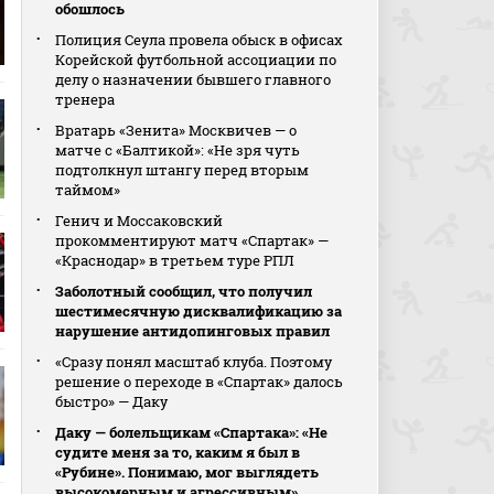
обошлось
Полиция Сеула провела обыск в офисах
Корейской футбольной ассоциации по
делу о назначении бывшего главного
тренера
Вратарь «Зенита» Москвичев — о
матче с «Балтикой»: «Не зря чуть
подтолкнул штангу перед вторым
таймом»
Генич и Моссаковский
прокомментируют матч «Спартак» —
«Краснодар» в третьем туре РПЛ
Заболотный сообщил, что получил
шестимесячную дисквалификацию за
нарушение антидопинговых правил
«Сразу понял масштаб клуба. Поэтому
решение о переходе в «Спартак» далось
быстро» — Даку
Даку — болельщикам «Спартака»: «Не
судите меня за то, каким я был в
«Рубине». Понимаю, мог выглядеть
высокомерным и агрессивным»