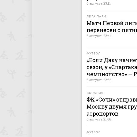
6 августа 23:11
ЛИГА ПАРИ
Матч Первой лиги
перенесен с пятн
6 августа 22:44
ФУТБОЛ
«Если Даку начнет
сезон, у «Спартак
чемпионство» — 
6 августа 22:36
ИСПАНИЯ
ФК «Сочи» отправ
Москву двумя гру
аэропортов
6 августа 21:06
ФУТБОЛ