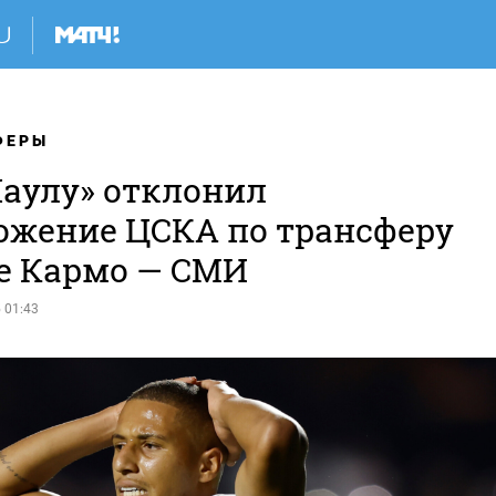
ФЕРЫ
Паулу» отклонил
ожение ЦСКА по трансферу
е Кармо — СМИ
 01:43