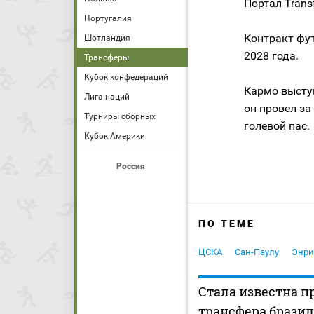
Портал Trans
Португалия
Контракт фут
Шотландия
2028 года.
Трансферы
Кубок конфедераций
Кармо выступ
Лига наций
он провел за
Турниры сборных
голевой пас.
Кубок Америки
Россия
ПО ТЕМЕ
ЦСКА
Сан-Паулу
Энри
Стала известна п
трансфера брази