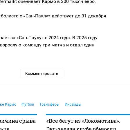
fermarkt оценивает Кармо в 300 тысяч евро.
болиста с «Сан‑Паулу» действует до 31 декабря
ает за «Сан‑Паулу» с 2024 года. В 2025 году
 взрослую команду три матча и отдал один
Комментировать
ке Кармо
Футбол
Трансферы
Инсайды
ричина срыва
«Все бегут из «Локомотива».
льца
Экс-звезда клуба обнажил