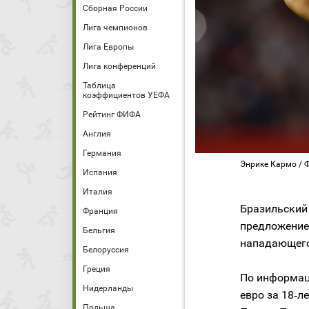
Сборная России
Лига чемпионов
Лига Европы
Лига конференций
Таблица
коэффициентов УЕФА
Рейтинг ФИФА
Англия
Германия
Энрике Кармо / Фот
Испания
Италия
Бразильский
Франция
предложение
Бельгия
нападающег
Белоруссия
Греция
По информаци
Нидерланды
евро за 18‑л
Польша