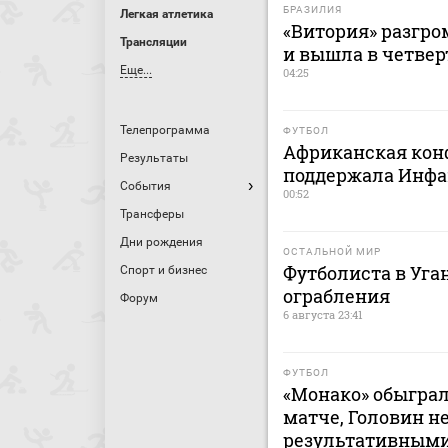
БРАЗИЛИЯ
Легкая атлетика
«Витория» разгро
Трансляции
и вышла в четве
Еще...
04:25
Телепрограмма
ФУТБОЛ
Африканская кон
Результаты
поддержала Инфа
События
00:52
Трансферы
Дни рождения
ОСТАЛЬНОЙ МИР
Футболиста в Уга
Спорт и бизнес
ограбления
Форум
6 августа 23:41
ФУТБОЛ
«Монако» обыграл
матче, Головин н
результативным