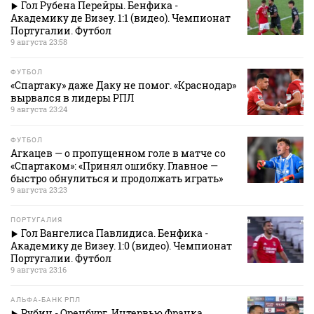
Гол Рубена Перейры. Бенфика -
Академику де Визеу. 1:1 (видео). Чемпионат
Португалии. Футбол
9 августа 23:58
ФУТБОЛ
«Спартаку» даже Даку не помог. «Краснодар»
вырвался в лидеры РПЛ
9 августа 23:24
ФУТБОЛ
Агкацев — о пропущенном голе в матче со
«Спартаком»: «Принял ошибку. Главное —
быстро обнулиться и продолжать играть»
9 августа 23:23
ПОРТУГАЛИЯ
Гол Вангелиса Павлидиса. Бенфика -
Академику де Визеу. 1:0 (видео). Чемпионат
Португалии. Футбол
9 августа 23:16
АЛЬФА-БАНК РПЛ
Рубин - Оренбург. Интервью Франка