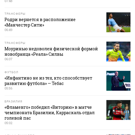
07:48
ТРАНСФЕРЫ
Родри вернется в расположение
«Манчестер Сити»
06:49
ТРАНСФЕРЫ
Моуринью недоволен физической формой
новобранца «Реала» Силвы
06:07
ФУТБОЛ
«Инфантино не из тех, кто способствует
развитию футбола» — Тебас
05:56
БРАЗИЛИЯ
«Фламенго» победил «Виторию» в матче
чемпионата Бразилии, Карраскаль отдал
голевой пас
05:02