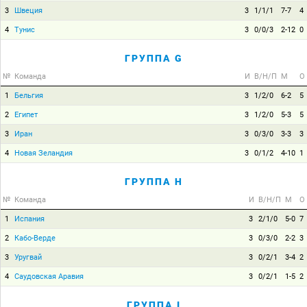
3
Швеция
3
1/1/1
7-7
4
4
Тунис
3
0/0/3
2-12
0
ГРУППА G
№
Команда
И
В/Н/П
М
О
1
Бельгия
3
1/2/0
6-2
5
2
Египет
3
1/2/0
5-3
5
3
Иран
3
0/3/0
3-3
3
4
Новая Зеландия
3
0/1/2
4-10
1
ГРУППА H
№
Команда
И
В/Н/П
М
О
1
Испания
3
2/1/0
5-0
7
2
Кабо-Верде
3
0/3/0
2-2
3
3
Уругвай
3
0/2/1
3-4
2
4
Саудовская Аравия
3
0/2/1
1-5
2
ГРУППА I