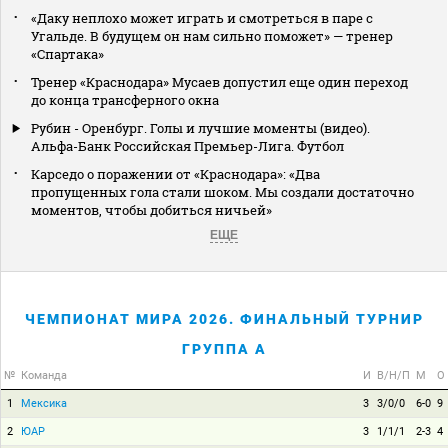
«Даку неплохо может играть и смотреться в паре с
Угальде. В будущем он нам сильно поможет» — тренер
«Спартака»
Тренер «Краснодара» Мусаев допустил еще один переход
до конца трансферного окна
Рубин - Оренбург. Голы и лучшие моменты (видео).
Альфа-Банк Российская Премьер-Лига. Футбол
Карседо о поражении от «Краснодара»: «Два
пропущенных гола стали шоком. Мы создали достаточно
моментов, чтобы добиться ничьей»
ЕЩЕ
ЧЕМПИОНАТ МИРА 2026. ФИНАЛЬНЫЙ ТУРНИР
ГРУППА A
№
Команда
И
В/Н/П
М
О
1
Мексика
3
3/0/0
6-0
9
2
ЮАР
3
1/1/1
2-3
4