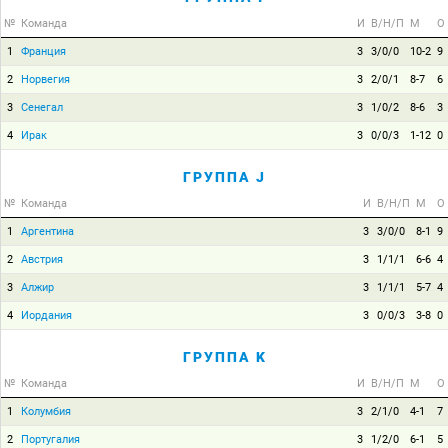
№
Команда
И
В/Н/П
М
О
1
Франция
3
3/0/0
10-2
9
2
Норвегия
3
2/0/1
8-7
6
3
Сенегал
3
1/0/2
8-6
3
4
Ирак
3
0/0/3
1-12
0
ГРУППА J
№
Команда
И
В/Н/П
М
О
1
Аргентина
3
3/0/0
8-1
9
2
Австрия
3
1/1/1
6-6
4
3
Алжир
3
1/1/1
5-7
4
4
Иордания
3
0/0/3
3-8
0
ГРУППА K
№
Команда
И
В/Н/П
М
О
1
Колумбия
3
2/1/0
4-1
7
2
Португалия
3
1/2/0
6-1
5