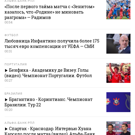
АЛЬФА-БАНК РПЛ
«После первого тайма матча с «Зенитом»
казалось, что «Родине» не миновать
разгрома» — Радимов
00:54
ФУТБОЛ
Любовница Инфантино получила более 175
тысяч евро компенсации от УЕФА — СМИ
00:31
ПОРТУГАЛИЯ
Бенфика - Академику де Визеу. Голы
(видео). Чемпионат Португалии. Футбол
00:27
БРАЗИЛИЯ
Брагантино - Коринтианс. Чемпионат
Бразилии. Тур 22
00:20
АЛЬФА-БАНК РПЛ
Спартак - Краснодар. Интервью Хуана
Карседо после матча (видео). Альфа-Банк