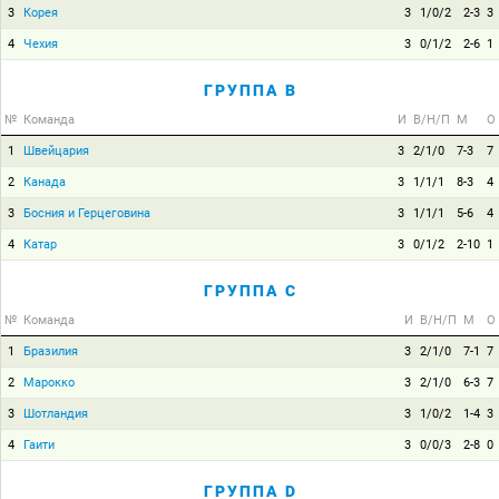
3
Корея
3
1/0/2
2-3
3
4
Чехия
3
0/1/2
2-6
1
ГРУППА B
№
Команда
И
В/Н/П
М
О
1
Швейцария
3
2/1/0
7-3
7
2
Канада
3
1/1/1
8-3
4
3
Босния и Герцеговина
3
1/1/1
5-6
4
4
Катар
3
0/1/2
2-10
1
ГРУППА C
№
Команда
И
В/Н/П
М
О
1
Бразилия
3
2/1/0
7-1
7
2
Марокко
3
2/1/0
6-3
7
3
Шотландия
3
1/0/2
1-4
3
4
Гаити
3
0/0/3
2-8
0
ГРУППА D