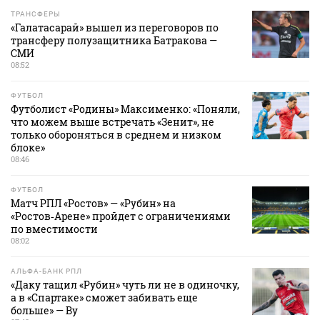
ТРАНСФЕРЫ
«Галатасарай» вышел из переговоров по
трансферу полузащитника Батракова —
СМИ
08:52
ФУТБОЛ
Футболист «Родины» Максименко: «Поняли,
что можем выше встречать «Зенит», не
только обороняться в среднем и низком
блоке»
08:46
ФУТБОЛ
Матч РПЛ «Ростов» — «Рубин» на
«Ростов‑Арене» пройдет с ограничениями
по вместимости
08:02
АЛЬФА-БАНК РПЛ
«Даку тащил «Рубин» чуть ли не в одиночку,
а в «Спартаке» сможет забивать еще
больше» — Ву