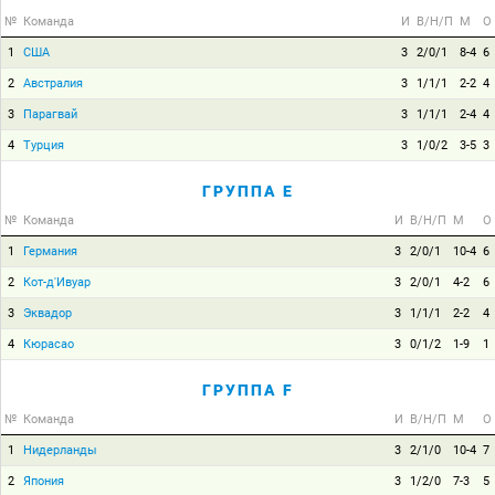
№
Команда
И
В/Н/П
М
О
1
США
3
2/0/1
8-4
6
2
Австралия
3
1/1/1
2-2
4
3
Парагвай
3
1/1/1
2-4
4
4
Турция
3
1/0/2
3-5
3
ГРУППА E
№
Команда
И
В/Н/П
М
О
1
Германия
3
2/0/1
10-4
6
2
Кот-д'Ивуар
3
2/0/1
4-2
6
3
Эквадор
3
1/1/1
2-2
4
4
Кюрасао
3
0/1/2
1-9
1
ГРУППА F
№
Команда
И
В/Н/П
М
О
1
Нидерланды
3
2/1/0
10-4
7
2
Япония
3
1/2/0
7-3
5