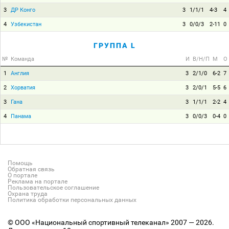
3
ДР Конго
3
1/1/1
4-3
4
4
Узбекистан
3
0/0/3
2-11
0
ГРУППА L
№
Команда
И
В/Н/П
М
О
1
Англия
3
2/1/0
6-2
7
2
Хорватия
3
2/0/1
5-5
6
3
Гана
3
1/1/1
2-2
4
4
Панама
3
0/0/3
0-4
0
Помощь
Обратная связь
О портале
Реклама на портале
Пользовательское соглашение
Охрана труда
Политика обработки персональных данных
© ООО «Национальный спортивный телеканал» 2007 — 2026.