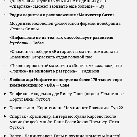
«Даку тащил «Рубин» чуть ли не в одиночку, а в
«Спартаке» сможет забивать еще больше» — Ву
Родри вернется в расположение «Манчестер Сити»
Моуринью недоволен физической формой новобранца
«Реала» Силвы
«Инфантино не из тех, кто способствует развитию
футбола» — Тебас
«Фламенго» победил «Виторию» в матче чемпионата
Бразилии, Карраскаль отдал голевой пас
«После первого тайма матча с «Зенитом» казалось, что
«Родине» не миновать разгрома» — Радимов
Любовница Инфантино получила более 175 тысяч евро
компенсации от УЕФА — СМИ
Бенфика - Академику де Визеу. Голы (видео). Чемпионат
Португалии. Футбол
Брагантино - Коринтианс. Чемпионат Бразилии. Тур 22
Спартак - Краснодар. Интервью Хуана Карседо после
матча (видео). Альфа-Банк Российская Премьер-Лига.
Футбол
Велес - Ленинградец. Голы и лучшие моменты (видео).