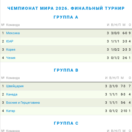
ЧЕМПИОНАТ МИРА 2026. ФИНАЛЬНЫЙ ТУРНИР
ГРУППА A
№
Команда
И
В/Н/П
М
О
1
Мексика
3
3/0/0
6-0
9
2
ЮАР
3
1/1/1
2-3
4
3
Корея
3
1/0/2
2-3
3
4
Чехия
3
0/1/2
2-6
1
ГРУППА B
№
Команда
И
В/Н/П
М
О
1
Швейцария
3
2/1/0
7-3
7
2
Канада
3
1/1/1
8-3
4
3
Босния и Герцеговина
3
1/1/1
5-6
4
4
Катар
3
0/1/2
2-10
1
ГРУППА C
№
Команда
И
В/Н/П
М
О