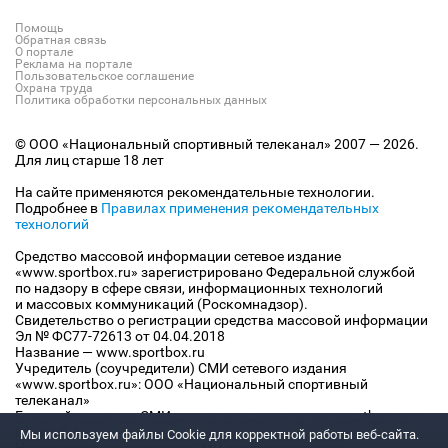
Помощь
Обратная связь
О портале
Реклама на портале
Пользовательское соглашение
Охрана труда
Политика обработки персональных данных
© ООО «Национальный спортивный телеканал» 2007 — 2026.
Для лиц старше 18 лет
На сайте применяются рекомендательные технологии.
Подробнее в
Правилах применения рекомендательных
технологий
Средство массовой информации сетевое издание
«www.sportbox.ru» зарегистрировано Федеральной службой
по надзору в сфере связи, информационных технологий
и массовых коммуникаций (Роскомнадзор).
Свидетельство о регистрации средства массовой информации
Эл № ФС77-72613 от 04.04.2018
Название — www.sportbox.ru
Учредитель (соучредители) СМИ сетевого издания
«www.sportbox.ru»: ООО «Национальный спортивный
телеканал»
Главный редактор СМИ сетевого издания «www.sportbox.ru»:
Конов В.А.
Мы используем файлы Сookie для корректной работы веб-сайта.
Номер телефона редакции СМИ сетевого издания