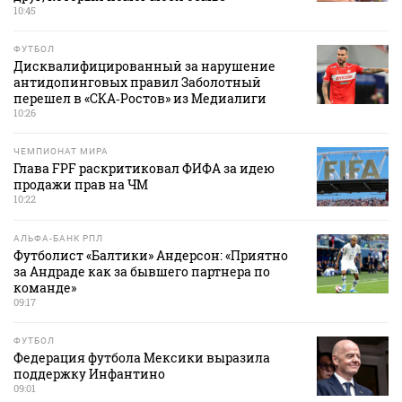
10:45
ФУТБОЛ
Дисквалифицированный за нарушение
антидопинговых правил Заболотный
перешел в «СКА‑Ростов» из Медиалиги
10:26
ЧЕМПИОНАТ МИРА
Глава FPF раскритиковал ФИФА за идею
продажи прав на ЧМ
10:22
АЛЬФА-БАНК РПЛ
Футболист «Балтики» Андерсон: «Приятно
за Андраде как за бывшего партнера по
команде»
09:17
ФУТБОЛ
Федерация футбола Мексики выразила
поддержку Инфантино
09:01