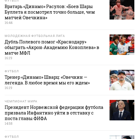
ФУТБОЛ
Вратарь «Динамо» Расулов: «Боев Шары
Буллета я посмотрел точно больше, чем
матчей Овечкина»
16:44
МОЛОДЕЖНАЯ ФУТБОЛЬНАЯ ЛИГА
Дубль Полевого помог «Краснодару»
обыграть «Акрон‑Академию Коноплева» в
матче МФЛ
16:19
ФУТБОЛ
Тренер «Динамо» Шварц: «Овечкин —
легенда. В любое время мы его ждем»
16:19
ЧЕМПИОНАТ МИРА
Президент Норвежской федерации футбола
призвала Инфантино уйти в отставку с
поста главы ФИФА
14:58
ФУТБОЛ