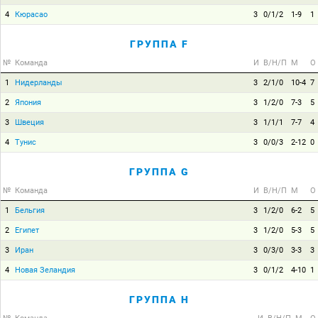
4
Кюрасао
3
0/1/2
1-9
1
ГРУППА F
№
Команда
И
В/Н/П
М
О
1
Нидерланды
3
2/1/0
10-4
7
2
Япония
3
1/2/0
7-3
5
3
Швеция
3
1/1/1
7-7
4
4
Тунис
3
0/0/3
2-12
0
ГРУППА G
№
Команда
И
В/Н/П
М
О
1
Бельгия
3
1/2/0
6-2
5
2
Египет
3
1/2/0
5-3
5
3
Иран
3
0/3/0
3-3
3
4
Новая Зеландия
3
0/1/2
4-10
1
ГРУППА H