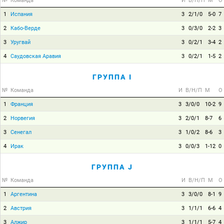
№
Команда
И
В/Н/П
М
О
1
Испания
3
2/1/0
5-0
7
2
Кабо-Верде
3
0/3/0
2-2
3
3
Уругвай
3
0/2/1
3-4
2
4
Саудовская Аравия
3
0/2/1
1-5
2
ГРУППА I
№
Команда
И
В/Н/П
М
О
1
Франция
3
3/0/0
10-2
9
2
Норвегия
3
2/0/1
8-7
6
3
Сенегал
3
1/0/2
8-6
3
4
Ирак
3
0/0/3
1-12
0
ГРУППА J
№
Команда
И
В/Н/П
М
О
1
Аргентина
3
3/0/0
8-1
9
2
Австрия
3
1/1/1
6-6
4
3
Алжир
3
1/1/1
5-7
4