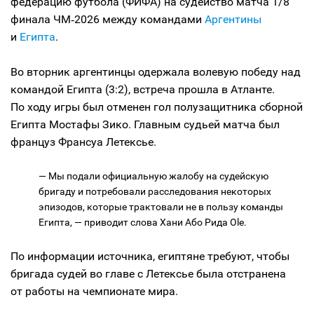
федерацию футбола (ФИФА) на судейство матча 1/8
финала ЧМ‑2026 между командами
Аргентины
и
Египта
.
Во вторник аргентинцы одержала волевую победу над
командой Египта (3:2), встреча прошла в Атланте.
По ходу игры был отменен гол полузащитника сборной
Египта Мостафы Зико. Главным судьей матча был
француз Франсуа Летексье.
— Мы подали официальную жалобу на судейскую
бригаду и потребовали расследования некоторых
эпизодов, которые трактовали не в пользу команды
Египта, — приводит слова Хани Або Рида Ole.
По информации источника, египтяне требуют, чтобы
бригада судей во главе с Летексье была отстранена
от работы на чемпионате мира.