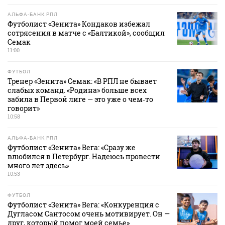
АЛЬФА-БАНК РПЛ
Футболист «Зенита» Кондаков избежал
сотрясения в матче с «Балтикой», сообщил
Семак
11:00
ФУТБОЛ
Тренер «Зенита» Семак: «В РПЛ не бывает
слабых команд. «Родина» больше всех
забила в Первой лиге — это уже о чем‑то
говорит»
10:58
АЛЬФА-БАНК РПЛ
Футболист «Зенита» Вега: «Сразу же
влюбился в Петербург. Надеюсь провести
много лет здесь»
10:53
ФУТБОЛ
Футболист «Зенита» Вега: «Конкуренция с
Дугласом Сантосом очень мотивирует. Он —
друг, который помог моей семье»