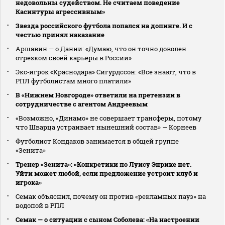
недовольны судейством. Не считаем поведение
Касинтуры агрессивным»
Звезда российского футбола попался на допинге. И с
честью принял наказание
Аршавин — о Данни: «Думаю, что он точно доволен
отрезком своей карьеры в России»
Экс‑игрок «Краснодара» Сигурдссон: «Все знают, что в
РПЛ футболистам много платили»
В «Нижнем Новгороде» ответили на претензии в
сотрудничестве с агентом Андреевым
«Возможно, «Динамо» не совершает трансферы, потому
что Шварца устраивает нынешний состав» — Корнеев
Футболист Кондаков занимается в общей группе
«Зенита»
Тренер «Зенита»: «Конкретики по Луису Энрике нет.
Уйти может любой, если предложение устроит клуб и
игрока»
Семак объяснил, почему он против «рекламных пауз» на
водопой в РПЛ
Семак — о ситуации с сыном Соболева: «На настроении