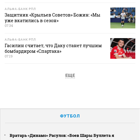
АЛЬФА-БАНК РПЛ
Защитник «Крыльев Советов» Божин: «Мы
уже вкатились в сезон»
07:34
АЛЬФА-БАНК РПЛ
Гасилин считает, что Даку станет лучшим
бомбардиром «Спартака»
07:19
ЕЩЕ
ФУТБОЛ
Вратарь «Динамо» Расулов: «Боев Шары Буллета я