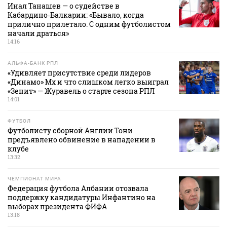
Инал Танашев — о судействе в
Кабардино‑Балкарии: «Бывало, когда
прилично прилетало. С одним футболистом
начали драться»
14:16
АЛЬФА-БАНК РПЛ
«Удивляет присутствие среди лидеров
«Динамо» Мх и что слишком легко выиграл
«Зенит» — Журавель о старте сезона РПЛ
14:01
ФУТБОЛ
Футболисту сборной Англии Тони
предъявлено обвинение в нападении в
клубе
13:32
ЧЕМПИОНАТ МИРА
Федерация футбола Албании отозвала
поддержку кандидатуры Инфантино на
выборах президента ФИФА
13:18