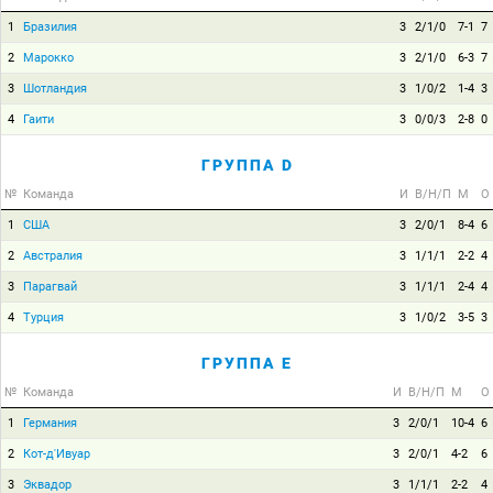
1
Бразилия
3
2/1/0
7-1
7
2
Марокко
3
2/1/0
6-3
7
3
Шотландия
3
1/0/2
1-4
3
4
Гаити
3
0/0/3
2-8
0
ГРУППА D
№
Команда
И
В/Н/П
М
О
1
США
3
2/0/1
8-4
6
2
Австралия
3
1/1/1
2-2
4
3
Парагвай
3
1/1/1
2-4
4
4
Турция
3
1/0/2
3-5
3
ГРУППА E
№
Команда
И
В/Н/П
М
О
1
Германия
3
2/0/1
10-4
6
2
Кот-д'Ивуар
3
2/0/1
4-2
6
3
Эквадор
3
1/1/1
2-2
4