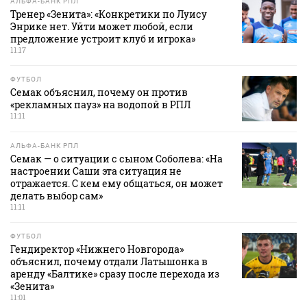
АЛЬФА-БАНК РПЛ
Тренер «Зенита»: «Конкретики по Луису
Энрике нет. Уйти может любой, если
предложение устроит клуб и игрока»
11:17
ФУТБОЛ
Семак объяснил, почему он против
«рекламных пауз» на водопой в РПЛ
11:11
АЛЬФА-БАНК РПЛ
Семак — о ситуации с сыном Соболева: «На
настроении Саши эта ситуация не
отражается. С кем ему общаться, он может
делать выбор сам»
11:11
ФУТБОЛ
Гендиректор «Нижнего Новгорода»
объяснил, почему отдали Латышонка в
аренду «Балтике» сразу после перехода из
«Зенита»
11:01