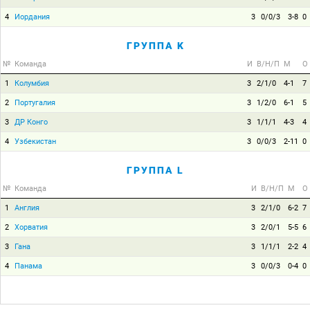
4
Иордания
3
0/0/3
3-8
0
ГРУППА K
№
Команда
И
В/Н/П
М
О
1
Колумбия
3
2/1/0
4-1
7
2
Португалия
3
1/2/0
6-1
5
3
ДР Конго
3
1/1/1
4-3
4
4
Узбекистан
3
0/0/3
2-11
0
ГРУППА L
№
Команда
И
В/Н/П
М
О
1
Англия
3
2/1/0
6-2
7
2
Хорватия
3
2/0/1
5-5
6
3
Гана
3
1/1/1
2-2
4
4
Панама
3
0/0/3
0-4
0