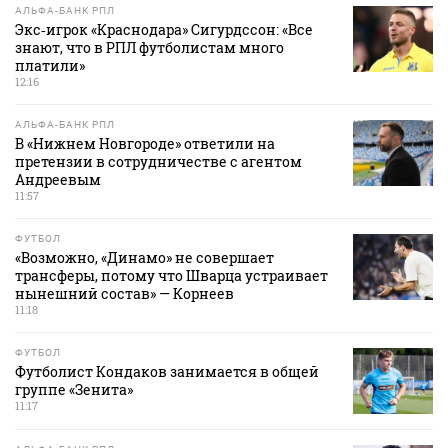
АЛЬФА-БАНК РПЛ
Экс‑игрок «Краснодара» Сигурдссон: «Все
знают, что в РПЛ футболистам много
платили»
12:16
АЛЬФА-БАНК РПЛ
В «Нижнем Новгороде» ответили на
претензии в сотрудничестве с агентом
Андреевым
11:57
ФУТБОЛ
«Возможно, «Динамо» не совершает
трансферы, потому что Шварца устраивает
нынешний состав» — Корнеев
11:18
ФУТБОЛ
Футболист Кондаков занимается в общей
группе «Зенита»
11:17