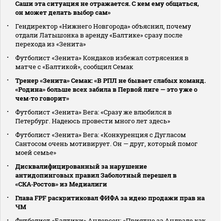
Саши эта ситуация не отражается. С кем ему общаться,
он может делать выбор сам»
Гендиректор «Нижнего Новгорода» объяснил, почему
отдали Латышонка в аренду «Балтике» сразу после
перехода из «Зенита»
Футболист «Зенита» Кондаков избежал сотрясения в
матче с «Балтикой», сообщил Семак
Тренер «Зенита» Семак: «В РПЛ не бывает слабых команд.
«Родина» больше всех забила в Первой лиге — это уже о
чем‑то говорит»
Футболист «Зенита» Вега: «Сразу же влюбился в
Петербург. Надеюсь провести много лет здесь»
Футболист «Зенита» Вега: «Конкуренция с Дугласом
Сантосом очень мотивирует. Он — друг, который помог
моей семье»
Дисквалифицированный за нарушение
антидопинговых правил Заболотный перешел в
«СКА‑Ростов» из Медиалиги
Глава FPF раскритиковал ФИФА за идею продажи прав на
ЧМ
Футболист «Балтики» Андерсон: «Приятно за Андраде как