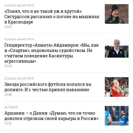
АЛЬФА-БАНК РПЛ
«Понял, что я не такой уж и крутой».
Сигурдссон рассказал о погоне на машинах
в Краснодаре
13:15
АЛЬФА-БАНК РПЛ
Гендиректор «Ахмата» Айдамиров: «Мы, как
и «Спартак», недовольны судейством. Не
считаем поведение Касинтуры
агрессивным»
13:14
АЛЬФА-БАНК РПЛ
Звезда российского футбола попался на
допинге. И с честью принял наказание
12:40
ФУТБОЛ
Аршавин — о Данни: «Думаю, что он точно
доволен отрезком своей карьеры в России»
12:31