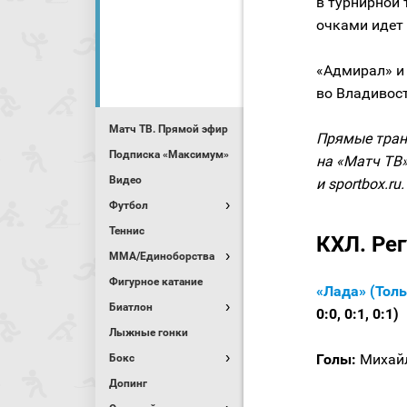
в турнирной 
очками идет 
«Адмирал» и 
во Владивост
Матч ТВ. Прямой эфир
Прямые тран
Подписка «Максимум»
на «Матч ТВ»
Видео
и sportbox.ru.
Футбол
Теннис
КХЛ. Ре
MMA/Единоборства
Фигурное катание
«Лада» (Толь
Биатлон
0:0, 0:1, 0:1)
Лыжные гонки
Голы:
Михайло
Бокс
Допинг