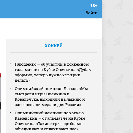
Войти
ХОККЕЙ
Плющенко — об участии в хоккейном
гала‑матче на Кубке Овечкина: «Дубль
оформил, теперь нужно хет‑трик
делать»
Олимпийский чемпион Легков: «Мы
смотрели игры Овечкина и
Ковальчука, выходили на лыжню и
завоевывали медали для России»
Олимпийский чемпион по хоккею
Каменский — о гала‑матче на Кубке
Овечкина: «Такие игры еще больше
объединяют и сплачивают нас»