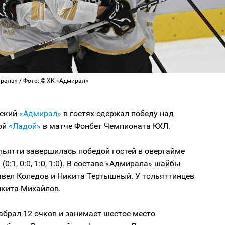
рала» / Фото: © ХК «Адмирал»
кский
«Адмирал»
в гостях одержал победу над
ой
«Ладой»
в матче Фонбет Чемпионата КХЛ.
льятти завершилась победой гостей в овертайме
 (0:1, 0:0, 1:0, 1:0). В составе «Адмирала» шайбы
авел Коледов и Никита Тертышный. У тольяттинцев
икита Михайлов.
абрал 12 очков и занимает шестое место