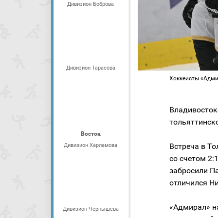
Дивизион Боброва
Дивизион Тарасова
Хоккеисты «Адми
Владивосто
тольяттинск
Восток
Встреча в То
Дивизион Харламова
со счетом 2:1
забросили П
отличился Н
«Адмирал» н
Дивизион Чернышева