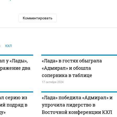
Комментировать
й
КХЛ
л у «Лады»,
«Лада» в гостях обыграла
оражение два
«Адмирал» и обошла
соперника в таблице
17 октября 2024
ал серию из
«Лада» победила «Адмирал» и
ий подряд в
упрочила лидерство в
ду»
Восточной конференции КХЛ