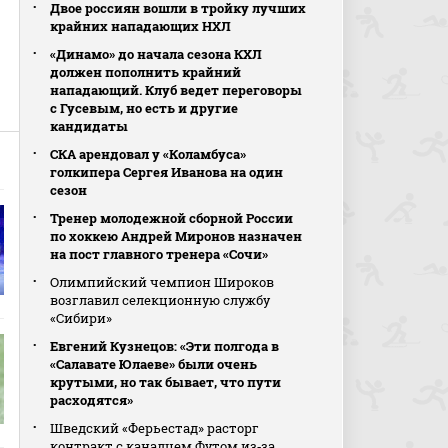
Двое россиян вошли в тройку лучших
крайних нападающих НХЛ
«Динамо» до начала сезона КХЛ
должен пополнить крайний
нападающий. Клуб ведет переговоры
с Гусевым, но есть и другие
кандидаты
СКА арендовал у «Коламбуса»
голкипера Сергея Иванова на один
сезон
Тренер молодежной сборной России
по хоккею Андрей Миронов назначен
на пост главного тренера «Сочи»
Олимпийский чемпион Широков
возглавил селекционную службу
«Сибири»
Евгений Кузнецов: «Эти полгода в
«Салавате Юлаеве» были очень
крутыми, но так бывает, что пути
расходятся»
Шведский «Ферьестад» расторг
контракт с канадцем Футом из‑за