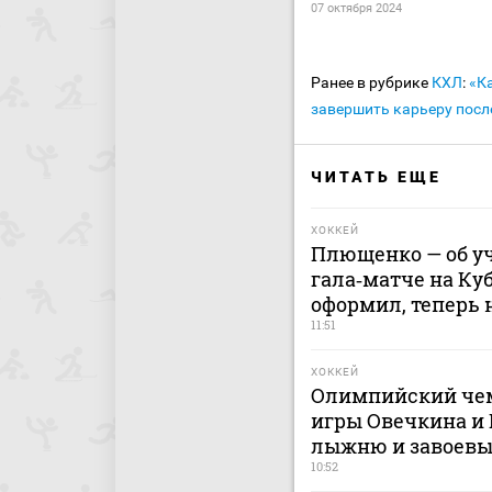
07 октября 2024
Ранее в рубрике
КХЛ
:
«К
завершить карьеру посл
ЧИТАТЬ ЕЩЕ
ХОККЕЙ
Плющенко — об у
гала‑матче на Ку
оформил, теперь 
11:51
ХОККЕЙ
Олимпийский чем
игры Овечкина и 
лыжню и завоевы
10:52