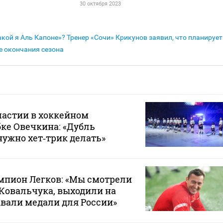
30 октября 2023
акой я Аль Капоне»? Тренер «Сочи» Крикунов заявил, что планирует
е окончания сезона
частии в хоккейном
бке Овечкина: «Дубль
нужно хет‑трик делать»
пион Легков: «Мы смотрели
Ковальчука, выходили на
вали медали для России»