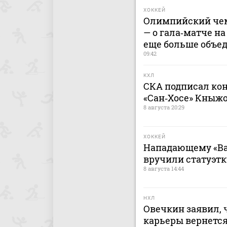
ХОККЕЙ
Олимпийский чем
— о гала‑матче на
еще больше объе
09:42
КХЛ
СКА подписал кон
«Сан‑Хосе» Кныж
8 августа 20:29
ХОККЕЙ
Нападающему «Ва
вручили статуэтк
8 августа 14:44
НХЛ
Овечкин заявил, 
карьеры вернется