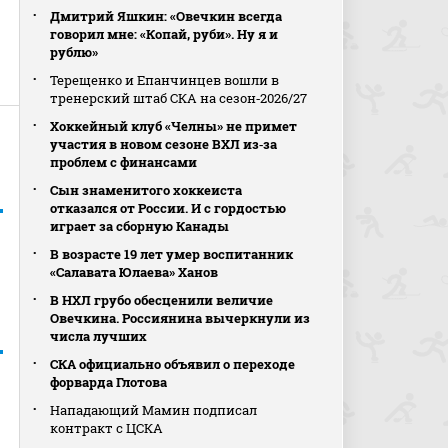
Дмитрий Яшкин: «Овечкин всегда
говорил мне: «Копай, руби». Ну я и
рублю»
Терещенко и Епанчинцев вошли в
тренерский штаб СКА на сезон‑2026/27
Хоккейный клуб «Челны» не примет
участия в новом сезоне ВХЛ из‑за
проблем с финансами
Сын знаменитого хоккеиста
отказался от России. И с гордостью
играет за сборную Канады
В возрасте 19 лет умер воспитанник
«Салавата Юлаева» Ханов
В НХЛ грубо обесценили величие
Овечкина. Россиянина вычеркнули из
числа лучших
СКА официально объявил о переходе
форварда Глотова
Нападающий Мамин подписал
контракт с ЦСКА