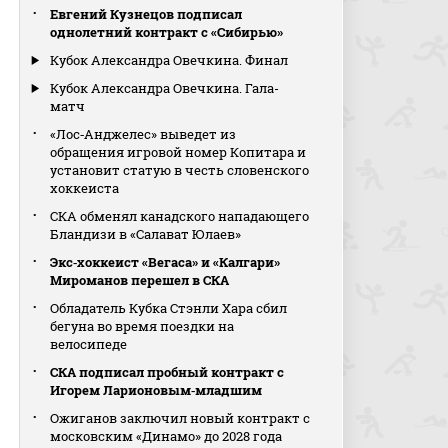
Евгений Кузнецов подписал
однолетний контракт с «Сибирью»
Кубок Александра Овечкина. Финал
Кубок Александра Овечкина. Гала-
матч
«Лос‑Анджелес» выведет из
обращения игровой номер Копитара и
установит статую в честь словенского
хоккеиста
СКА обменял канадского нападающего
Бландизи в «Салават Юлаев»
Экс‑хоккеист «Вегаса» и «Калгари»
Мироманов перешел в СКА
Обладатель Кубка Стэнли Хара сбил
бегуна во время поездки на
велосипеде
СКА подписал пробный контракт с
Игорем Ларионовым‑младшим
Ожиганов заключил новый контракт с
московским «Динамо» до 2028 года