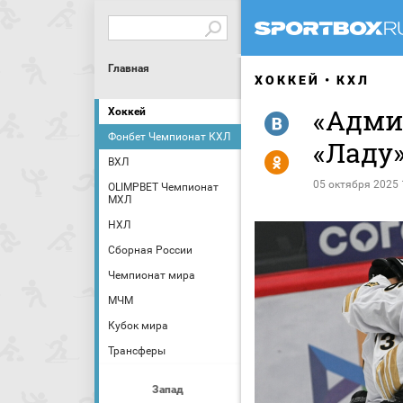
Главная
ХОККЕЙ
КХЛ
«Адми
Хоккей
R
Фонбет Чемпионат КХЛ
«Ладу
Y
ВХЛ
05 октября 2025 
OLIMPBET Чемпионат
МХЛ
НХЛ
Сборная России
Чемпионат мира
МЧМ
Кубок мира
Трансферы
Запад