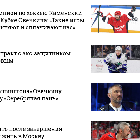
пион по хоккею Каменский
 Кубке Овечкина: «Такие игры
диняют и сплачивают нас»
тракт с экс‑защитником
овым
шингтона» Овечкину
у «Серебряная лань»
что после завершения
 жить в Москву