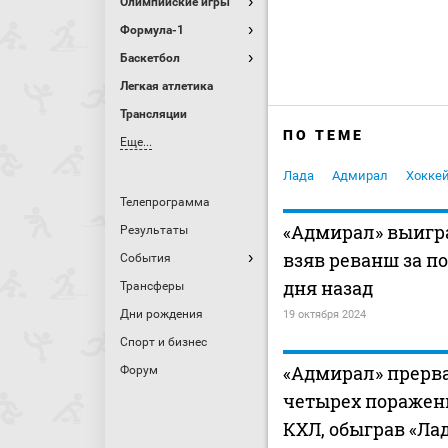
Олимпийские игры
Формула-1
Баскетбол
Легкая атлетика
Трансляции
ПО ТЕМЕ
Еще...
Лада
Адмирал
Хокке
Телепрограмма
«Адмирал» выигра
Результаты
взяв реванш за п
События
дня назад
Трансферы
Дни рождения
19 октября 2024
Спорт и бизнес
«Адмирал» прерв
Форум
четырех поражен
КХЛ, обыграв «Ла