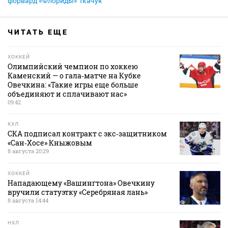
форвард «Флориды» Ткачук
ЧИТАТЬ ЕЩЕ
ХОККЕЙ
Олимпийский чемпион по хоккею
Каменский — о гала‑матче на Кубке
Овечкина: «Такие игры еще больше
объединяют и сплачивают нас»
09:42
КХЛ
СКА подписал контракт с экс‑защитником
«Сан‑Хосе» Кныжовым
8 августа 20:29
ХОККЕЙ
Нападающему «Вашингтона» Овечкину
вручили статуэтку «Серебряная лань»
8 августа 14:44
НХЛ