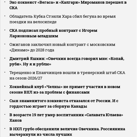
Экс‑хоккеист «Вегаса» и «Калгари» Мироманов перешел в
СКА
Обладатель Кубка Стэнли Хара сбил бегуна во время
поездки на велосипеде
СКА подписал пробный контракт с Игорем
Ларионовым‑младшим
Ожиганов заключил новый контракт с московским
«Динамо» до 2028 года
Дмитрий Яшкин: «Овечкин всегда говорил мне: «Копай,
руби». Ну я и рублю»
Терещенко и Епанчинцев вошли в тренерский штаб СКА
на сезон‑2026/27
Хоккейный клуб «Челны» не примет участия в новом
сезоне ВХЛ из‑за проблем с финансами
Сын знаменитого хоккеиста отказался от России. И с
гордостью играет за сборную Канады
В возрасте 19 лет умер воспитанник «Салавата Юлаева»
Ханов
В НХЛ грубо обесценили величие Овечкина. Россиянина
вычеркнули из числа лучших