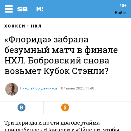
Войти
ХОККЕЙ
НХЛ
«Флорида» забрала
безумный матч в финале
НХЛ. Бобровский снова
возьмет Кубок Стэнли?
Николай Богданчиков
07 июня 2025 11:40
R
Y
Три периода и почти два овертайма
понадобилось «Пантерз» и «Ойлерз», чтобы