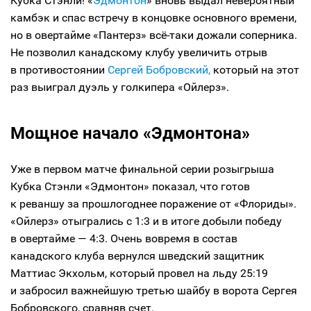
Кубка Стэнли! «
Эдмонтон
» вновь выдал невероятный
камбэк и спас встречу в концовке основного времени,
но в овертайме «Пантерз» всё-таки дожали соперника.
Не позволил канадскому клубу увеличить отрыв
в противостоянии
Сергей Бобровский,
который на этот
раз выиграл дуэль у голкипера «Ойлерз».
Мощное начало «Эдмонтона»
Уже в первом матче финальной серии розыгрыша
Кубка Стэнли «Эдмонтон» показал, что готов
к реваншу за прошлогоднее поражение от «Флориды».
«Ойлерз» отыгрались с 1:3 и в итоге добыли победу
в овертайме — 4:3. Очень вовремя в состав
канадского клуба вернулся шведский защитник
Маттиас Экхольм, который провел на льду 25:19
и забросил важнейшую третью шайбу в ворота Сергея
Бобровского, сравняв счет.