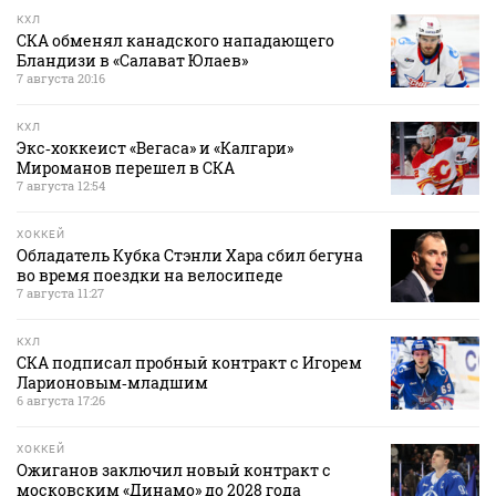
КХЛ
СКА обменял канадского нападающего
Бландизи в «Салават Юлаев»
7 августа 20:16
КХЛ
Экс‑хоккеист «Вегаса» и «Калгари»
Мироманов перешел в СКА
7 августа 12:54
ХОККЕЙ
Обладатель Кубка Стэнли Хара сбил бегуна
во время поездки на велосипеде
7 августа 11:27
КХЛ
СКА подписал пробный контракт с Игорем
Ларионовым‑младшим
6 августа 17:26
ХОККЕЙ
Ожиганов заключил новый контракт с
московским «Динамо» до 2028 года