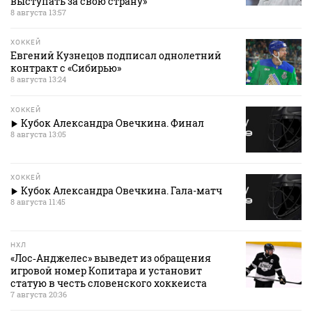
выступать за свою страну»
8 августа 13:57
ХОККЕЙ
Евгений Кузнецов подписал однолетний
контракт с «Сибирью»
8 августа 13:24
ХОККЕЙ
Кубок Александра Овечкина. Финал
8 августа 13:05
ХОККЕЙ
Кубок Александра Овечкина. Гала-матч
8 августа 11:45
НХЛ
«Лос‑Анджелес» выведет из обращения
игровой номер Копитара и установит
статую в честь словенского хоккеиста
7 августа 20:36