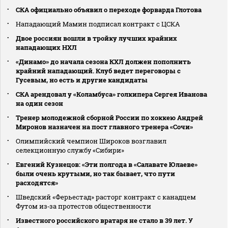
СКА официально объявил о переходе форварда Глотова
Нападающий Мамин подписал контракт с ЦСКА
Двое россиян вошли в тройку лучших крайних
нападающих НХЛ
«Динамо» до начала сезона КХЛ должен пополнить
крайний нападающий. Клуб ведет переговоры с
Гусевым, но есть и другие кандидаты
СКА арендовал у «Коламбуса» голкипера Сергея Иванова
на один сезон
Тренер молодежной сборной России по хоккею Андрей
Миронов назначен на пост главного тренера «Сочи»
Олимпийский чемпион Широков возглавил
селекционную службу «Сибири»
Евгений Кузнецов: «Эти полгода в «Салавате Юлаеве»
были очень крутыми, но так бывает, что пути
расходятся»
Шведский «Ферьестад» расторг контракт с канадцем
Футом из‑за протестов общественности
Известного российского вратаря не стало в 39 лет. У