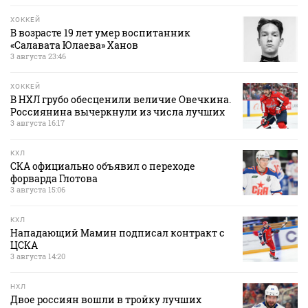
ХОККЕЙ
В возрасте 19 лет умер воспитанник
«Салавата Юлаева» Ханов
3 августа 23:46
ХОККЕЙ
В НХЛ грубо обесценили величие Овечкина.
Россиянина вычеркнули из числа лучших
3 августа 16:17
КХЛ
СКА официально объявил о переходе
форварда Глотова
3 августа 15:06
КХЛ
Нападающий Мамин подписал контракт с
ЦСКА
3 августа 14:20
НХЛ
Двое россиян вошли в тройку лучших