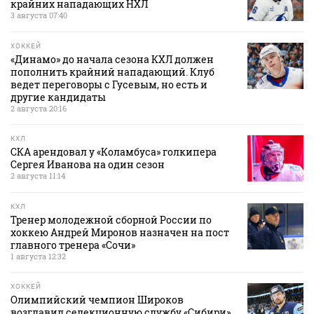
крайних нападающих НХЛ
3 августа 07:40
ХОККЕЙ
«Динамо» до начала сезона КХЛ должен
пополнить крайний нападающий. Клуб
ведет переговоры с Гусевым, но есть и
другие кандидаты
2 августа 20:16
КХЛ
СКА арендовал у «Коламбуса» голкипера
Сергея Иванова на один сезон
2 августа 11:14
КХЛ
Тренер молодежной сборной России по
хоккею Андрей Миронов назначен на пост
главного тренера «Сочи»
1 августа 12:32
ХОККЕЙ
Олимпийский чемпион Широков
возглавил селекционную службу «Сибири»