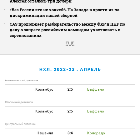
Алексея остались три дочери
«Без России это не хоккей!» На Западе в ярости из-за
дискриминации нашей сборной
CAS продолжает разбирательство между ФХР и IIHF по
делу о запрете российским командам участвовать в
соревнованиях
ЕЩЕ
НХЛ. 2022-23 . АПРЕЛЬ
Атлантический дивизион
Коламбус
2:5
Баффало
Столичный дивизион
Коламбус
2:5
Баффало
Центральный дивизион
Нэшвилл
3:4
Колорадо