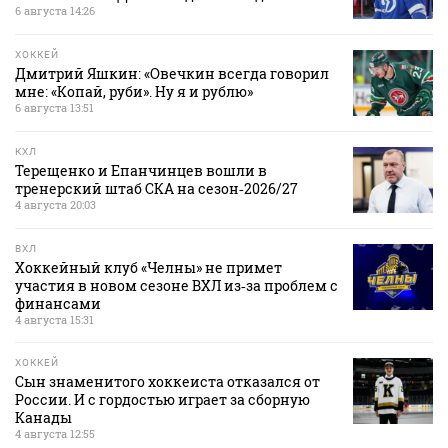
6 августа 14:26
ХОККЕЙ
Дмитрий Яшкин: «Овечкин всегда говорил
мне: «Копай, руби». Ну я и рублю»
6 августа 13:51
КХЛ
Терещенко и Епанчинцев вошли в
тренерский штаб СКА на сезон‑2026/27
4 августа 20:03
ВХЛ
Хоккейный клуб «Челны» не примет
участия в новом сезоне ВХЛ из‑за проблем с
финансами
4 августа 15:31
ХОККЕЙ
Сын знаменитого хоккеиста отказался от
России. И с гордостью играет за сборную
Канады
4 августа 12:55