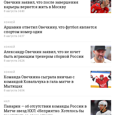
Овечкин заявил, что после завершения
карьеры вернется жить в Москву
8 августа 14:40
ХОККЕЙ
Аршавин ответил Овечкину, что футбол является
спортом номер один
8 августа 14:37
ХОККЕЙ
Александр Овечкин заявил, что не хочет
быть играющим тренером сборной России
8 августа 14:24
ХОККЕЙ
Команда Овечкина сыграла вничью с
командой Ковальчука в гала‑матче в
Мытищах
8 августа 14:04
НХЛ
Панарин — об отсутствии команды России в
Матче звезд НХЛ: «Неприятно. Хотелось бы