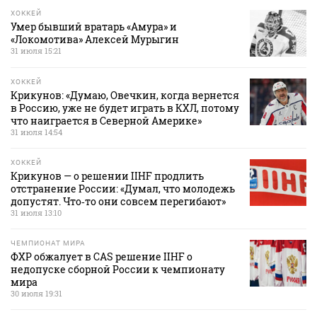
ХОККЕЙ
Умер бывший вратарь «Амура» и
«Локомотива» Алексей Мурыгин
31 июля 15:21
ХОККЕЙ
Крикунов: «Думаю, Овечкин, когда вернется
в Россию, уже не будет играть в КХЛ, потому
что наиграется в Северной Америке»
31 июля 14:54
ХОККЕЙ
Крикунов — о решении IIHF продлить
отстранение России: «Думал, что молодежь
допустят. Что‑то они совсем перегибают»
31 июля 13:10
ЧЕМПИОНАТ МИРА
ФХР обжалует в CAS решение IIHF о
недопуске сборной России к чемпионату
мира
30 июля 19:31