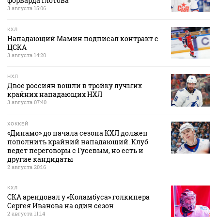
форварда Глотова
3 августа 15:06
КХЛ
Нападающий Мамин подписал контракт с
ЦСКА
3 августа 14:20
НХЛ
Двое россиян вошли в тройку лучших
крайних нападающих НХЛ
3 августа 07:40
ХОККЕЙ
«Динамо» до начала сезона КХЛ должен
пополнить крайний нападающий. Клуб
ведет переговоры с Гусевым, но есть и
другие кандидаты
2 августа 20:16
КХЛ
СКА арендовал у «Коламбуса» голкипера
Сергея Иванова на один сезон
2 августа 11:14