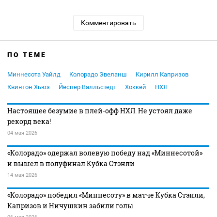
Комментировать
ПО ТЕМЕ
Миннесота Уайлд
Колорадо Эвеланш
Кирилл Капризов
Квинтон Хьюз
Йеспер Валльстедт
Хоккей
НХЛ
Настоящее безумие в плей-офф НХЛ. Не устоял даже
рекорд века!
04 мая 2026
«Колорадо» одержал волевую победу над «Миннесотой»
и вышел в полуфинал Кубка Стэнли
14 мая 2026
«Колорадо» победил «Миннесоту» в матче Кубка Стэнли,
Капризов и Ничушкин забили голы