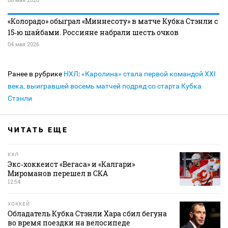
06 мая 2026
«Колорадо» обыграл «Миннесоту» в матче Кубка Стэнли с
15‑ю шайбами. Россияне набрали шесть очков
04 мая 2026
Ранее в рубрике
НХЛ
:
«Каролина» стала первой командой XXI
века, выигравшей восемь матчей подряд со старта Кубка
Стэнли
ЧИТАТЬ ЕЩЕ
КХЛ
Экс‑хоккеист «Вегаса» и «Калгари»
Мироманов перешел в СКА
12:54
ХОККЕЙ
Обладатель Кубка Стэнли Хара сбил бегуна
во время поездки на велосипеде