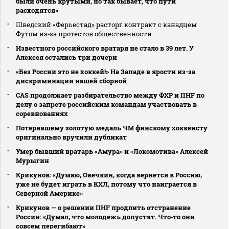
были очень крутыми, но так бывает, что пути
расходятся»
Шведский «Ферьестад» расторг контракт с канадцем
Футом из‑за протестов общественности
Известного российского вратаря не стало в 39 лет. У
Алексея остались три дочери
«Без России это не хоккей!» На Западе в ярости из-за
дискриминации нашей сборной
CAS продолжает разбирательство между ФХР и IIHF по
делу о запрете российским командам участвовать в
соревнованиях
Потерявшему золотую медаль ЧМ финскому хоккеисту
оригинально вручили дубликат
Умер бывший вратарь «Амура» и «Локомотива» Алексей
Мурыгин
Крикунов: «Думаю, Овечкин, когда вернется в Россию,
уже не будет играть в КХЛ, потому что наиграется в
Северной Америке»
Крикунов — о решении IIHF продлить отстранение
России: «Думал, что молодежь допустят. Что‑то они
совсем перегибают»