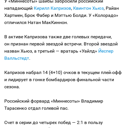
У «Миннесоты» шайбы забросили российский
нападающий
Кирилл Капризов
,
Квинтон Хьюз
, Райан
Хартмен, Брок Фабер и Мэттью Болди. У «Колорадо»
отличился Натан МакКиннон.
В активе Капризова также две голевых передачи,
он признан первой звездой встречи. Второй звездой
назван Хьюз, а третьей — вратарь «Уайлд»
Йеспер
Валльстедт
.
Капризов набрал 14 (4+10) очков в текущем плей‑офф
и лидирует в гонке бомбардиров финальной части
сезона.
Российский форвард «Миннесоты» Владимир
Тарасенко отдал голевой пас.
Счет в серии до четырех побед — 2:1 в пользу