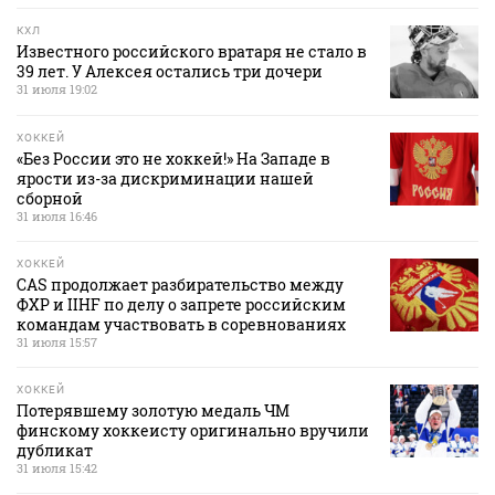
КХЛ
Известного российского вратаря не стало в
39 лет. У Алексея остались три дочери
31 июля 19:02
ХОККЕЙ
«Без России это не хоккей!» На Западе в
ярости из-за дискриминации нашей
сборной
31 июля 16:46
ХОККЕЙ
CAS продолжает разбирательство между
ФХР и IIHF по делу о запрете российским
командам участвовать в соревнованиях
31 июля 15:57
ХОККЕЙ
Потерявшему золотую медаль ЧМ
финскому хоккеисту оригинально вручили
дубликат
31 июля 15:42