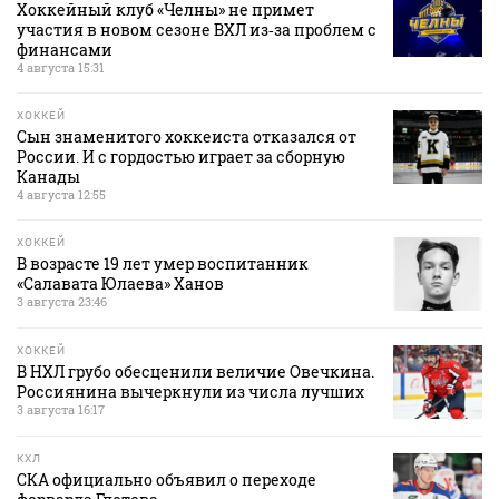
Хоккейный клуб «Челны» не примет
участия в новом сезоне ВХЛ из‑за проблем с
финансами
4 августа 15:31
ХОККЕЙ
Сын знаменитого хоккеиста отказался от
России. И с гордостью играет за сборную
Канады
4 августа 12:55
ХОККЕЙ
В возрасте 19 лет умер воспитанник
«Салавата Юлаева» Ханов
3 августа 23:46
ХОККЕЙ
В НХЛ грубо обесценили величие Овечкина.
Россиянина вычеркнули из числа лучших
3 августа 16:17
КХЛ
СКА официально объявил о переходе