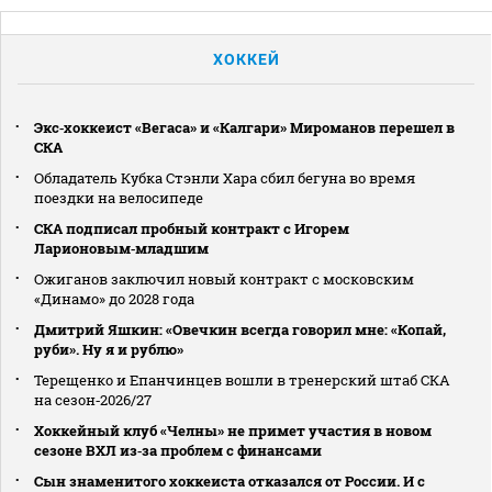
ХОККЕЙ
Экс‑хоккеист «Вегаса» и «Калгари» Мироманов перешел в
СКА
Обладатель Кубка Стэнли Хара сбил бегуна во время
поездки на велосипеде
СКА подписал пробный контракт с Игорем
Ларионовым‑младшим
Ожиганов заключил новый контракт с московским
«Динамо» до 2028 года
Дмитрий Яшкин: «Овечкин всегда говорил мне: «Копай,
руби». Ну я и рублю»
Терещенко и Епанчинцев вошли в тренерский штаб СКА
на сезон‑2026/27
Хоккейный клуб «Челны» не примет участия в новом
сезоне ВХЛ из‑за проблем с финансами
Сын знаменитого хоккеиста отказался от России. И с