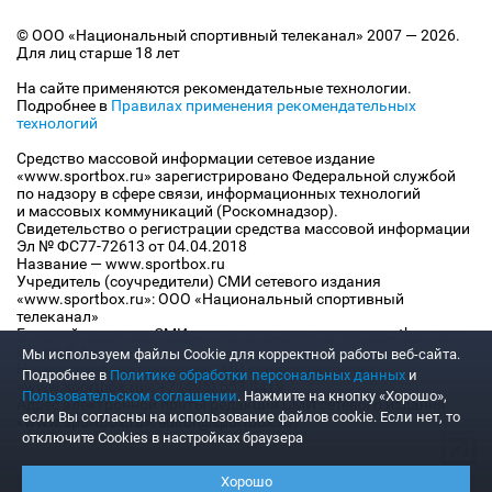
© ООО «Национальный спортивный телеканал» 2007 — 2026.
Для лиц старше 18 лет
На сайте применяются рекомендательные технологии.
Подробнее в
Правилах применения рекомендательных
технологий
Средство массовой информации сетевое издание
«www.sportbox.ru» зарегистрировано Федеральной службой
по надзору в сфере связи, информационных технологий
и массовых коммуникаций (Роскомнадзор).
Свидетельство о регистрации средства массовой информации
Эл № ФС77-72613 от 04.04.2018
Название — www.sportbox.ru
Учредитель (соучредители) СМИ сетевого издания
«www.sportbox.ru»: ООО «Национальный спортивный
телеканал»
Главный редактор СМИ сетевого издания «www.sportbox.ru»:
Конов В.А.
Мы используем файлы Сookie для корректной работы веб-сайта.
Номер телефона редакции СМИ сетевого издания
Подробнее в
Политике обработки персональных данных
и
«www.sportbox.ru»: +7 (495) 653 8419
Пользовательском соглашении
. Нажмите на кнопку «Хорошо»,
Адрес электронной почты редакции СМИ сетевого издания
если Вы согласны на использование файлов cookie. Если нет, то
«www.sportbox.ru»: editor@sportbox.ru
отключите Cookies в настройках браузера
Хорошо