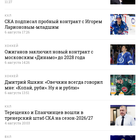
11:27
КХЛ
СКА подписал пробный контракт с Игорем
Ларионовым‑младшим
6 августа 17:26
ХОККЕЙ
Ожиганов заключил новый контракт с
московским «Динамо» до 2028 года
6 августа 14:26
ХОККЕЙ
Дмитрий Яшкин: «Овечкин всегда говорил
мне: «Копай, руби». Ну я и рублю»
6 августа 13:51
КХЛ
Терещенко и Епанчинцев вошли в
тренерский штаб СКА на сезон‑2026/27
4 августа 20:03
ВХЛ