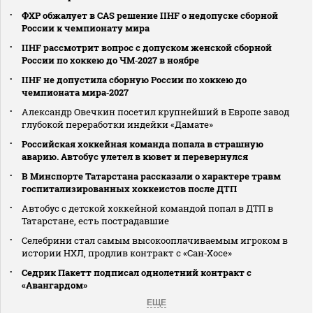
ФХР обжалует в CAS решение IIHF о недопуске сборной
России к чемпионату мира
IIHF рассмотрит вопрос с допуском женской сборной
России по хоккею до ЧМ‑2027 в ноябре
IIHF не допустила сборную России по хоккею до
чемпионата мира‑2027
Александр Овечкин посетил крупнейший в Европе завод
глубокой переработки индейки «Дамате»
Российская хоккейная команда попала в страшную
аварию. Автобус улетел в кювет и перевернулся
В Минспорте Татарстана рассказали о характере травм
госпитализированных хоккеистов после ДТП
Автобус с детской хоккейной командой попал в ДТП в
Татарстане, есть пострадавшие
Селебрини стал самым высокооплачиваемым игроком в
истории НХЛ, продлив контракт с «Сан‑Хосе»
Седрик Пакетт подписал однолетний контракт с
«Авангардом»
ЕЩЕ