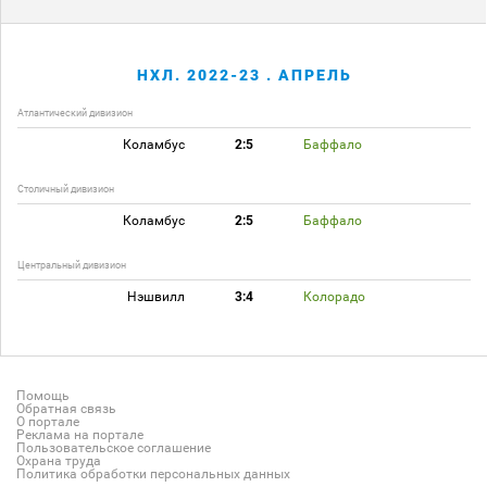
НХЛ. 2022-23 . АПРЕЛЬ
Атлантический дивизион
Коламбус
2:5
Баффало
Столичный дивизион
Коламбус
2:5
Баффало
Центральный дивизион
Нэшвилл
3:4
Колорадо
Помощь
Обратная связь
О портале
Реклама на портале
Пользовательское соглашение
Охрана труда
Политика обработки персональных данных