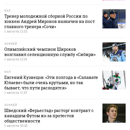
КХЛ
Тренер молодежной сборной России по
хоккею Андрей Миронов назначен на пост
главного тренера «Сочи»
1 августа 12:32
ХОККЕЙ
Олимпийский чемпион Широков
возглавил селекционную службу «Сибири»
1 августа 12:18
КХЛ
Евгений Кузнецов: «Эти полгода в «Салавате
Юлаеве» были очень крутыми, но так
бывает, что пути расходятся»
1 августа 11:33
ХОККЕЙ
Шведский «Ферьестад» расторг контракт с
канадцем Футом из‑за протестов
общественности
1 августа 03:25