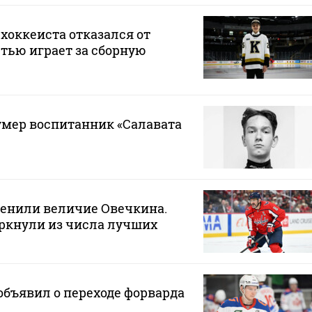
хоккеиста отказался от
стью играет за сборную
 умер воспитанник «Салавата
ценили величие Овечкина.
ркнули из числа лучших
бъявил о переходе форварда