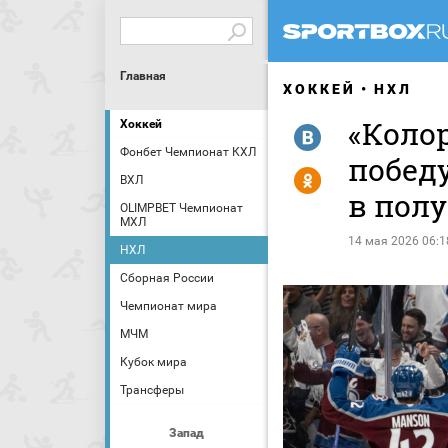
Главная
ХОККЕЙ
НХЛ
«Коло
Хоккей
R
Фонбет Чемпионат КХЛ
побед
Y
ВХЛ
в пол
OLIMPBET Чемпионат
МХЛ
14 мая 2026 06:1
НХЛ
Сборная России
Чемпионат мира
МЧМ
Кубок мира
Трансферы
Запад