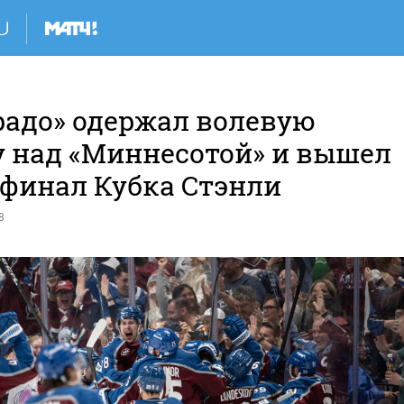
радо» одержал волевую
у над «Миннесотой» и вышел
уфинал Кубка Стэнли
8