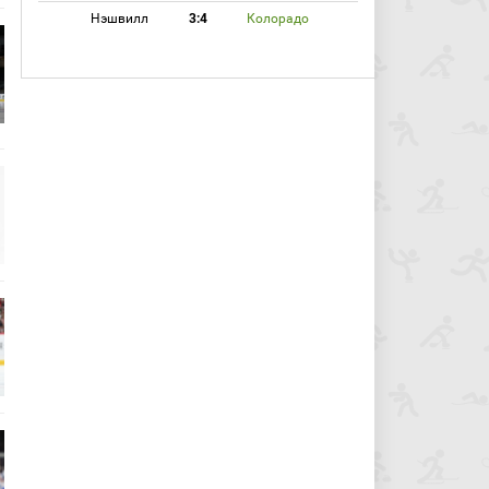
Нэшвилл
3:4
Колорадо