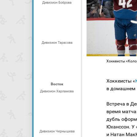
Дивизион Боброва
Дивизион Тарасова
Хоккеисты «Колора
Хоккеисты «
Восток
в домашнем 
Дивизион Харламова
Встреча в Де
время матча 
дубль оформ
Юханссон. У
Дивизион Чернышева
и Натан Мак