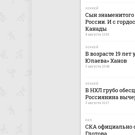
ХОККЕЙ
Сын знаменитого 
России. И с гордо
Канады
4 августа 12:55
ХОККЕЙ
В возрасте 19 лет
Юлаева» Ханов
3 августа 23:46
ХОККЕЙ
В НХЛ грубо обес
Россиянина выче
3 августа 16:17
КХЛ
СКА официально о
Глотова