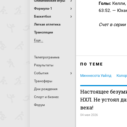
Олимпийские игры
Голы:
Келли, 
Формула-1
63:52. — Юхан
Баскетбол
Счет в серии 
Легкая атлетика
Трансляции
Еще...
Телепрограмма
ПО ТЕМЕ
Результаты
События
Миннесота Уайлд
Коло
Трансферы
Дни рождения
Настоящее безум
Спорт и бизнес
НХЛ. Не устоял д
Форум
века!
04 мая 2026