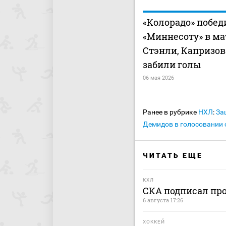
«Колорадо» побед
«Миннесоту» в ма
Стэнли, Капризо
забили голы
06 мая 2026
Ранее в рубрике
НХЛ
:
За
Демидов в голосовании 
ЧИТАТЬ ЕЩЕ
КХЛ
СКА подписал пр
6 августа 17:26
ХОККЕЙ