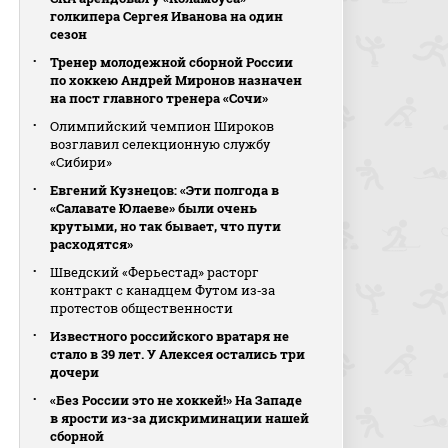
голкипера Сергея Иванова на один
сезон
Тренер молодежной сборной России
по хоккею Андрей Миронов назначен
на пост главного тренера «Сочи»
Олимпийский чемпион Широков
возглавил селекционную службу
«Сибири»
Евгений Кузнецов: «Эти полгода в
«Салавате Юлаеве» были очень
крутыми, но так бывает, что пути
расходятся»
Шведский «Ферьестад» расторг
контракт с канадцем Футом из‑за
протестов общественности
Известного российского вратаря не
стало в 39 лет. У Алексея остались три
дочери
«Без России это не хоккей!» На Западе
в ярости из-за дискриминации нашей
сборной