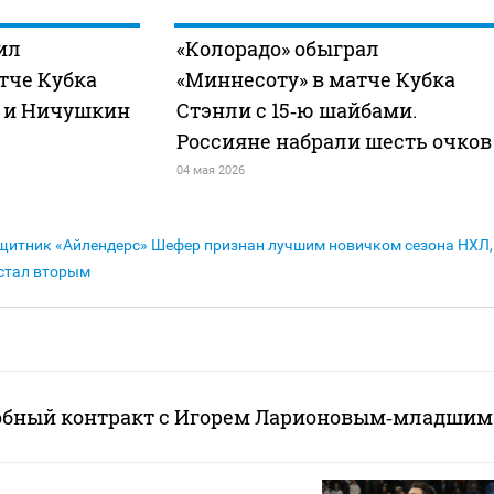
ил
«Колорадо» обыграл
тче Кубка
«Миннесоту» в матче Кубка
в и Ничушкин
Стэнли с 15‑ю шайбами.
Россияне набрали шесть очков
04 мая 2026
щитник «Айлендерс» Шефер признан лучшим новичком сезона НХЛ,
стал вторым
обный контракт с Игорем Ларионовым‑младшим