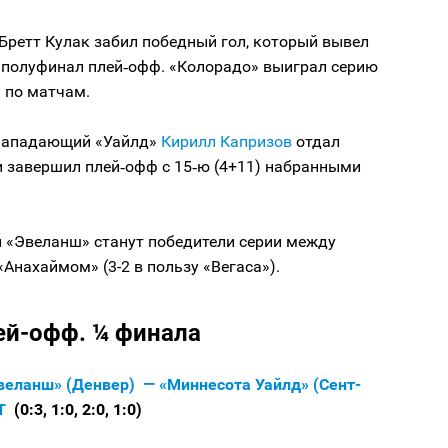
Бретт Кулак забил победный гол, который вывел
 полуфинал плей‑офф. «Колорадо» выиграл серию
1 по матчам.
нападающий «Уайлд»
Кирилл Капризов
отдал
и завершил плей‑офф с 15‑ю (4+11) набранными
 «Эвеланш» станут победители серии между
«Анахаймом» (3-2 в пользу «Вегаса»).
ей-офф. ¼ финала
веланш» (Денвер) — «Миннесота Уайлд» (Сент-
ОТ
(0:3, 1:0, 2:0, 1:0)