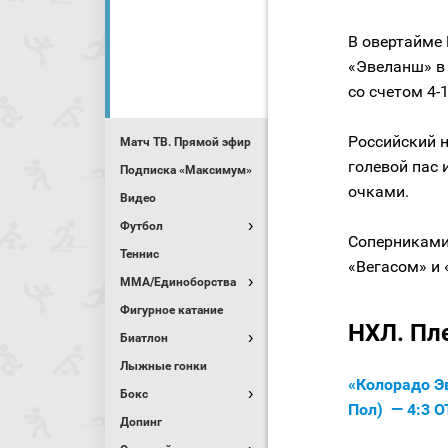
В овертайме 
«Эвеланш» в
со счетом 4-
Российский 
Матч ТВ. Прямой эфир
голевой пас 
Подписка «Максимум»
очками.
Видео
Футбол
Соперниками
Теннис
«Вегасом» и 
MMA/Единоборства
Фигурное катание
НХЛ. Пл
Биатлон
Лыжные гонки
«Колорадо Э
Бокс
Пол) — 4:3 
Допинг