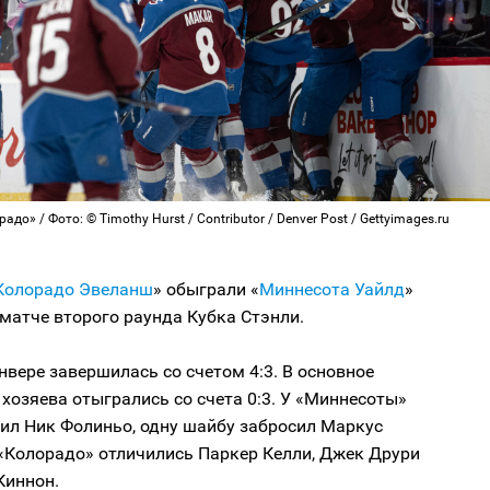
до» / Фото: © Timothy Hurst / Contributor / Denver Post / Gettyimages.ru
Колорадо Эвеланш
» обыграли «
Миннесота Уайлд
»
матче второго раунда Кубка Стэнли.
нвере завершилась со счетом 4:3. В основное
хозяева отыгрались со счета 0:3. У «Миннесоты»
ил Ник Фолиньо, одну шайбу забросил Маркус
 «Колорадо» отличились Паркер Келли, Джек Друри
Киннон.