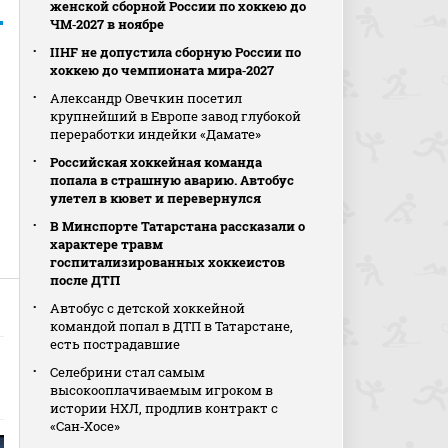
женской сборной России по хоккею до
ЧМ‑2027 в ноябре
IIHF не допустила сборную России по
хоккею до чемпионата мира‑2027
Александр Овечкин посетил
крупнейший в Европе завод глубокой
переработки индейки «Дамате»
Российская хоккейная команда
попала в страшную аварию. Автобус
улетел в кювет и перевернулся
В Минспорте Татарстана рассказали о
характере травм
госпитализированных хоккеистов
после ДТП
Автобус с детской хоккейной
командой попал в ДТП в Татарстане,
есть пострадавшие
Селебрини стал самым
высокооплачиваемым игроком в
истории НХЛ, продлив контракт с
«Сан‑Хосе»