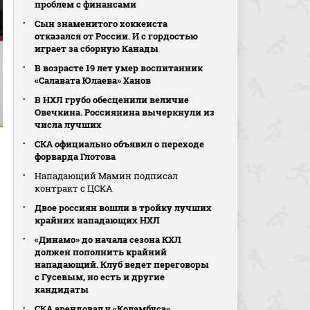
проблем с финансами
Сын знаменитого хоккеиста
отказался от России. И с гордостью
играет за сборную Канады
В возрасте 19 лет умер воспитанник
«Салавата Юлаева» Ханов
В НХЛ грубо обесценили величие
Овечкина. Россиянина вычеркнули из
числа лучших
СКА официально объявил о переходе
форварда Глотова
Нападающий Мамин подписал
контракт с ЦСКА
Двое россиян вошли в тройку лучших
крайних нападающих НХЛ
«Динамо» до начала сезона КХЛ
должен пополнить крайний
нападающий. Клуб ведет переговоры
с Гусевым, но есть и другие
кандидаты
СКА арендовал у «Коламбуса»