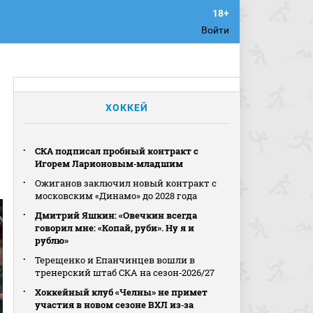
Войти
ХОККЕЙ
СКА подписал пробный контракт с
Игорем Ларионовым‑младшим
Ожиганов заключил новый контракт с
московским «Динамо» до 2028 года
Дмитрий Яшкин: «Овечкин всегда
говорил мне: «Копай, руби». Ну я и
рублю»
Терещенко и Епанчинцев вошли в
тренерский штаб СКА на сезон‑2026/27
Хоккейный клуб «Челны» не примет
участия в новом сезоне ВХЛ из‑за