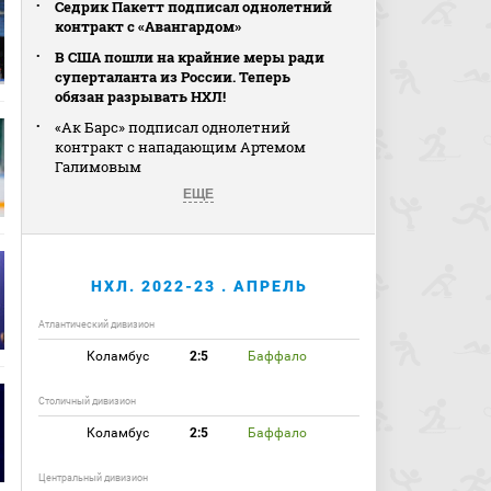
Седрик Пакетт подписал однолетний
контракт с «Авангардом»
В США пошли на крайние меры ради
суперталанта из России. Теперь
обязан разрывать НХЛ!
«Ак Барс» подписал однолетний
контракт с нападающим Артемом
Галимовым
ЕЩЕ
НХЛ. 2022-23 . АПРЕЛЬ
Атлантический дивизион
Коламбус
2:5
Баффало
Столичный дивизион
Коламбус
2:5
Баффало
Центральный дивизион