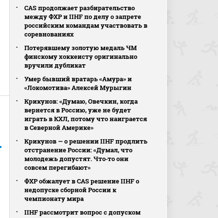
CAS продолжает разбирательство
между ФХР и IIHF по делу о запрете
российским командам участвовать в
соревнованиях
Потерявшему золотую медаль ЧМ
финскому хоккеисту оригинально
вручили дубликат
Умер бывший вратарь «Амура» и
«Локомотива» Алексей Мурыгин
Крикунов: «Думаю, Овечкин, когда
вернется в Россию, уже не будет
играть в КХЛ, потому что наиграется
в Северной Америке»
Крикунов — о решении IIHF продлить
отстранение России: «Думал, что
молодежь допустят. Что‑то они
совсем перегибают»
ФХР обжалует в CAS решение IIHF о
недопуске сборной России к
чемпионату мира
IIHF рассмотрит вопрос с допуском