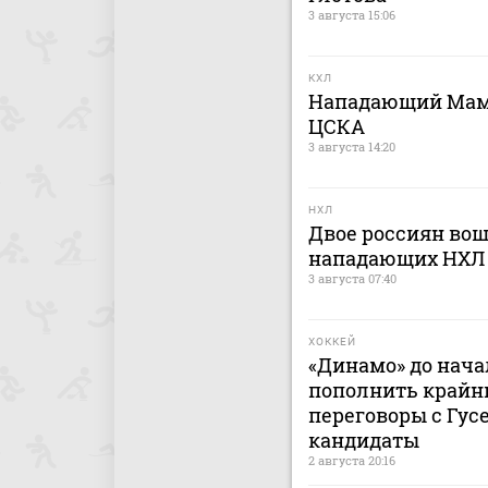
3 августа 15:06
КХЛ
Нападающий Мами
ЦСКА
3 августа 14:20
НХЛ
Двое россиян вош
нападающих НХЛ
3 августа 07:40
ХОККЕЙ
«Динамо» до нача
пополнить крайн
переговоры с Гусе
кандидаты
2 августа 20:16