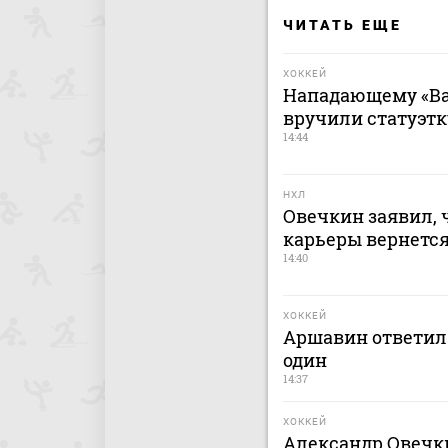
ЧИТАТЬ ЕЩЕ
ХОККЕЙ
Нападающему «Ва
вручили статуэтк
14:44
НХЛ
Овечкин заявил, 
карьеры вернется
14:40
ХОККЕЙ
Аршавин ответил 
один
14:37
ХОККЕЙ
Александр Овечки