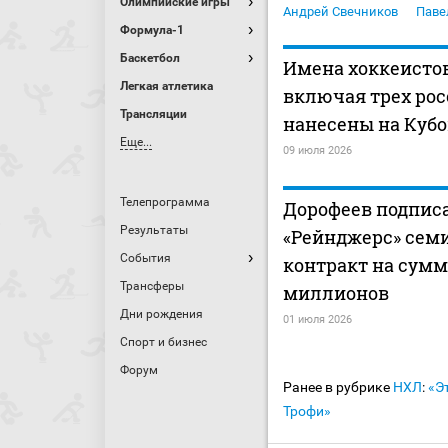
Олимпийские игры
Андрей Свечников
Паве
Формула-1
Баскетбол
Имена хоккеисто
Легкая атлетика
включая трех рос
Трансляции
нанесены на Кубо
Еще...
09 июля 2026
Телепрограмма
Дорофеев подписа
Результаты
«Рейнджерс» сем
События
контракт на сумм
Трансферы
миллионов
Дни рождения
01 июля 2026
Спорт и бизнес
Форум
Ранее в рубрике
НХЛ
:
«Э
Трофи»