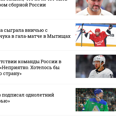
ом сборной России
а сыграла вничью с
чука в гала‑матче в Мытищах
утствии команды России в
 «Неприятно. Хотелось бы
ю страну»
в подписал однолетний
рью»