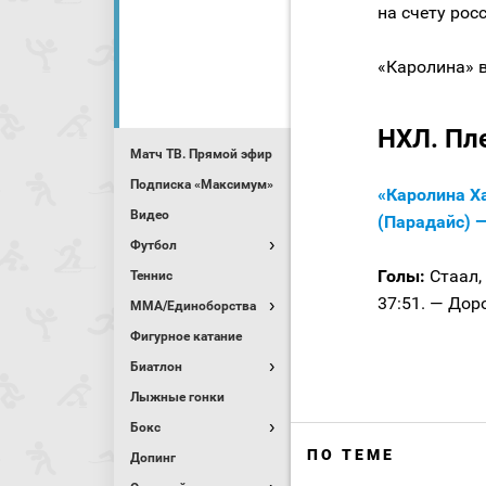
на счету ро
«Каролина» в
НХЛ. Пл
Матч ТВ. Прямой эфир
Подписка «Максимум»
«Каролина Ха
Видео
(Парадайс) —
Футбол
Голы:
Стаал, 
Теннис
37:51. — Доро
MMA/Единоборства
Фигурное катание
Биатлон
Лыжные гонки
Бокс
ПО ТЕМЕ
Допинг