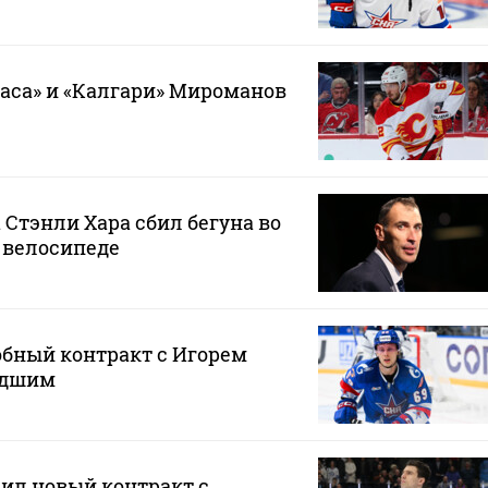
гаса» и «Калгари» Мироманов
 Стэнли Хара сбил бегуна во
 велосипеде
обный контракт с Игорем
адшим
ил новый контракт с