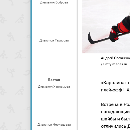
Дивизион Боброва
Дивизион Тарасова
Андрей Свечников
/ Gettyimages.ru
Восток
«Каролина» 
Дивизион Харламова
плей‑офф НХ
Встреча в Ро
нападающий
шайбы и был 
Дивизион Чернышева
отличились Д