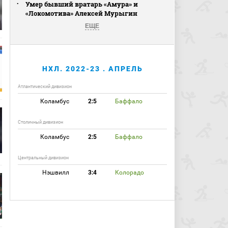
Умер бывший вратарь «Амура» и
«Локомотива» Алексей Мурыгин
ЕЩЕ
НХЛ. 2022-23 . АПРЕЛЬ
Атлантический дивизион
Коламбус
2:5
Баффало
Столичный дивизион
Коламбус
2:5
Баффало
Центральный дивизион
Нэшвилл
3:4
Колорадо