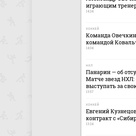
играющим тренер
14:24
ХОККЕЙ
Команда Овечкин
командой Коваль
14:04
НХЛ
Панарин — об отс
Матче звезд НХЛ:
выступать за сво
13:57
ХОККЕЙ
Евгений Кузнецо
контракт с «Сиби
13:24