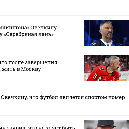
шингтона» Овечкину
у «Серебряная лань»
что после завершения
 жить в Москву
Овечкину, что футбол является спортом номер
н заявил, что не хочет быть