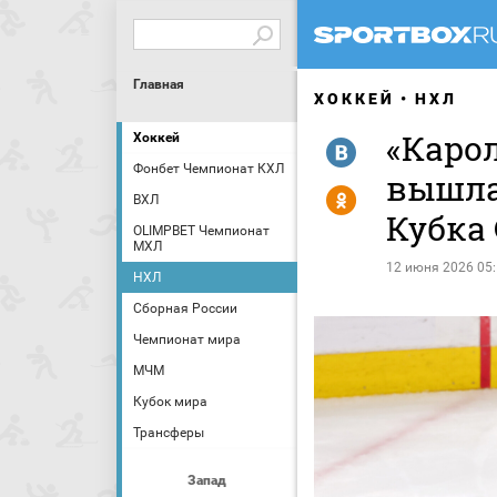
Главная
ХОККЕЙ
НХЛ
«Карол
Хоккей
R
Фонбет Чемпионат КХЛ
вышла
Y
ВХЛ
Кубка
OLIMPBET Чемпионат
МХЛ
12 июня 2026 05
НХЛ
Сборная России
Чемпионат мира
МЧМ
Кубок мира
Трансферы
Запад