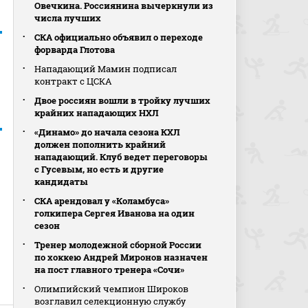
Овечкина. Россиянина вычеркнули из
числа лучших
СКА официально объявил о переходе
форварда Глотова
Нападающий Мамин подписал
контракт с ЦСКА
Двое россиян вошли в тройку лучших
крайних нападающих НХЛ
«Динамо» до начала сезона КХЛ
должен пополнить крайний
нападающий. Клуб ведет переговоры
с Гусевым, но есть и другие
кандидаты
СКА арендовал у «Коламбуса»
голкипера Сергея Иванова на один
сезон
Тренер молодежной сборной России
по хоккею Андрей Миронов назначен
на пост главного тренера «Сочи»
Олимпийский чемпион Широков
возглавил селекционную службу