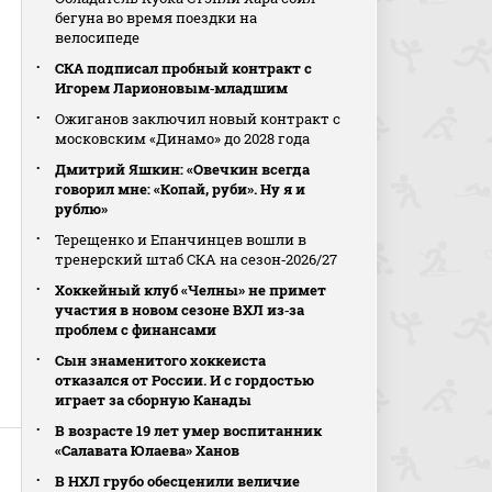
бегуна во время поездки на
велосипеде
СКА подписал пробный контракт с
Игорем Ларионовым‑младшим
Ожиганов заключил новый контракт с
московским «Динамо» до 2028 года
Дмитрий Яшкин: «Овечкин всегда
говорил мне: «Копай, руби». Ну я и
рублю»
Терещенко и Епанчинцев вошли в
тренерский штаб СКА на сезон‑2026/27
Хоккейный клуб «Челны» не примет
участия в новом сезоне ВХЛ из‑за
проблем с финансами
Сын знаменитого хоккеиста
отказался от России. И с гордостью
играет за сборную Канады
В возрасте 19 лет умер воспитанник
«Салавата Юлаева» Ханов
В НХЛ грубо обесценили величие