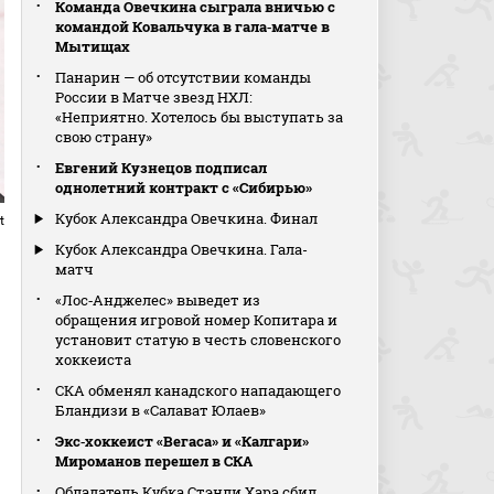
Команда Овечкина сыграла вничью с
командой Ковальчука в гала‑матче в
Мытищах
Панарин — об отсутствии команды
России в Матче звезд НХЛ:
«Неприятно. Хотелось бы выступать за
свою страну»
Евгений Кузнецов подписал
однолетний контракт с «Сибирью»
Кубок Александра Овечкина. Финал
t
Кубок Александра Овечкина. Гала-
матч
«Лос‑Анджелес» выведет из
обращения игровой номер Копитара и
установит статую в честь словенского
хоккеиста
СКА обменял канадского нападающего
Бландизи в «Салават Юлаев»
Экс‑хоккеист «Вегаса» и «Калгари»
Мироманов перешел в СКА
Обладатель Кубка Стэнли Хара сбил