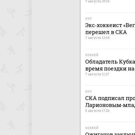
7 августа 20:16
КХЛ
Экс‑хоккеист «Ве
перешел в СКА
7 августа 12:54
ХОККЕЙ
Обладатель Кубка
время поездки на
7 августа 11:27
КХЛ
СКА подписал пр
Ларионовым‑мл
6 августа 17:26
ХОККЕЙ
Ожиганов заключ