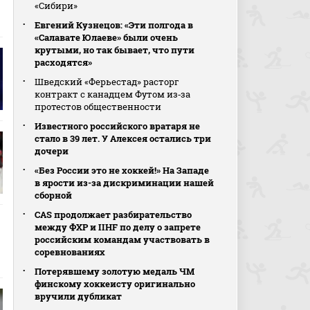
«Сибири»
Евгений Кузнецов: «Эти полгода в
«Салавате Юлаеве» были очень
крутыми, но так бывает, что пути
расходятся»
Шведский «Ферьестад» расторг
контракт с канадцем Футом из‑за
протестов общественности
Известного российского вратаря не
стало в 39 лет. У Алексея остались три
дочери
«Без России это не хоккей!» На Западе
в ярости из-за дискриминации нашей
сборной
CAS продолжает разбирательство
между ФХР и IIHF по делу о запрете
российским командам участвовать в
соревнованиях
Потерявшему золотую медаль ЧМ
финскому хоккеисту оригинально
вручили дубликат