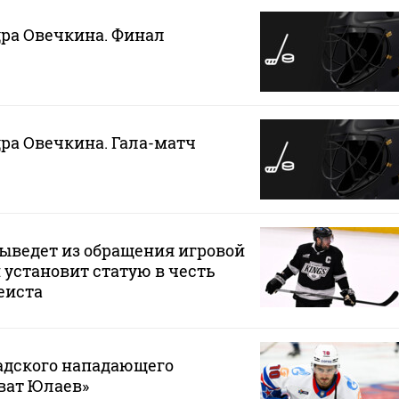
ра Овечкина. Финал
ра Овечкина. Гала-матч
ыведет из обращения игровой
 установит статую в честь
еиста
адского нападающего
ват Юлаев»