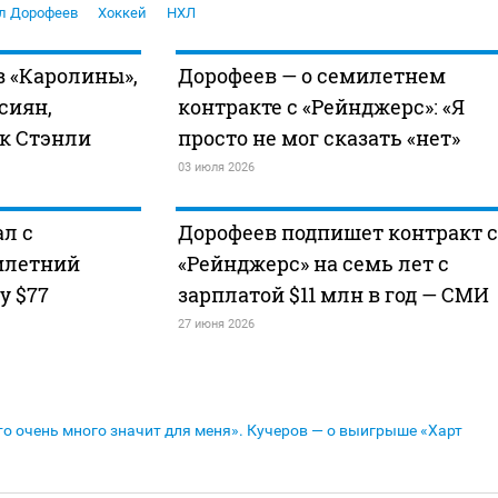
л Дорофеев
Хоккей
НХЛ
в «Каролины»,
Дорофеев — о семилетнем
сиян,
контракте с «Рейнджерс»: «Я
к Стэнли
просто не мог сказать «нет»
03 июля 2026
л с
Дорофеев подпишет контракт с
илетний
«Рейнджерс» на семь лет с
у $77
зарплатой $11 млн в год — СМИ
27 июня 2026
то очень много значит для меня». Кучеров — о выигрыше «Харт