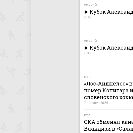
ХОККЕЙ
Кубок Александ
13:05
ХОККЕЙ
Кубок Александ
11:45
НХЛ
«Лос‑Анджелес» в
номер Копитара и
словенского хокк
7 августа 20:36
КХЛ
СКА обменял кан
Бландизи в «Сала