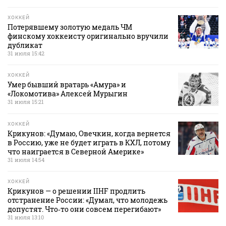
ХОККЕЙ
Потерявшему золотую медаль ЧМ
финскому хоккеисту оригинально вручили
дубликат
31 июля 15:42
ХОККЕЙ
Умер бывший вратарь «Амура» и
«Локомотива» Алексей Мурыгин
31 июля 15:21
ХОККЕЙ
Крикунов: «Думаю, Овечкин, когда вернется
в Россию, уже не будет играть в КХЛ, потому
что наиграется в Северной Америке»
31 июля 14:54
ХОККЕЙ
Крикунов — о решении IIHF продлить
отстранение России: «Думал, что молодежь
допустят. Что‑то они совсем перегибают»
31 июля 13:10