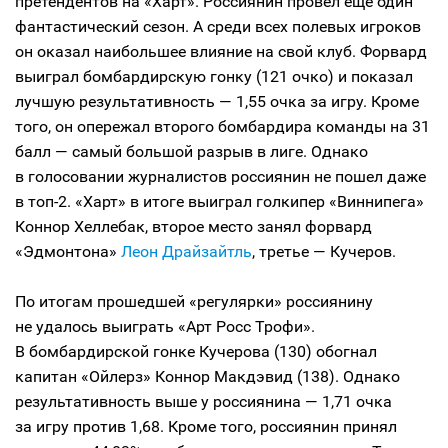
претендентов на «Харт». Россиянин провел еще один
фантастический сезон. А среди всех полевых игроков
он оказал наибольшее влияние на свой клуб. Форвард
выиграл бомбардирскую гонку (121 очко) и показал
лучшую результативность — 1,55 очка за игру. Кроме
того, он опережал второго бомбардира команды на 31
балл — самый большой разрыв в лиге. Однако
в голосовании журналистов россиянин не пошел даже
в топ-2. «Харт» в итоге выиграл голкипер «Виннипега»
Коннор Хеллебак, второе место занял форвард
«Эдмонтона»
Леон Драйзайтль
, третье — Кучеров.
По итогам прошедшей «регулярки» россиянину
не удалось выиграть «Арт Росс Трофи».
В бомбардирской гонке Кучерова (130) обогнал
капитан «Ойлерз» Коннор Макдэвид (138). Однако
результативность выше у россиянина — 1,71 очка
за игру против 1,68. Кроме того, россиянин принял