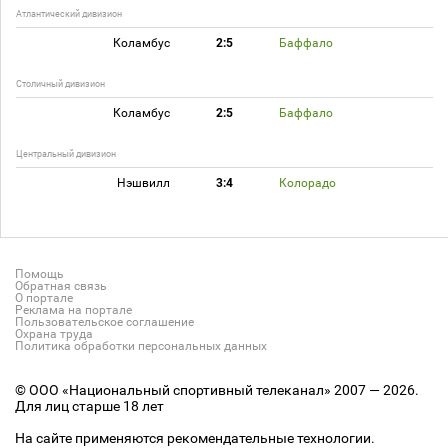
Атлантический дивизион
Коламбус
2:5
Баффало
Столичный дивизион
Коламбус
2:5
Баффало
Центральный дивизион
Нэшвилл
3:4
Колорадо
Помощь
Обратная связь
О портале
Реклама на портале
Пользовательское соглашение
Охрана труда
Политика обработки персональных данных
© ООО «Национальный спортивный телеканал» 2007 — 2026.
Для лиц старше 18 лет
На сайте применяются рекомендательные технологии.