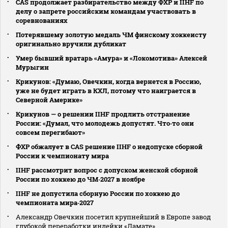
CAS продолжает разбирательство между ФХР и IIHF по
делу о запрете российским командам участвовать в
соревнованиях
Потерявшему золотую медаль ЧМ финскому хоккеисту
оригинально вручили дубликат
Умер бывший вратарь «Амура» и «Локомотива» Алексей
Мурыгин
Крикунов: «Думаю, Овечкин, когда вернется в Россию,
уже не будет играть в КХЛ, потому что наиграется в
Северной Америке»
Крикунов — о решении IIHF продлить отстранение
России: «Думал, что молодежь допустят. Что‑то они
совсем перегибают»
ФХР обжалует в CAS решение IIHF о недопуске сборной
России к чемпионату мира
IIHF рассмотрит вопрос с допуском женской сборной
России по хоккею до ЧМ‑2027 в ноябре
IIHF не допустила сборную России по хоккею до
чемпионата мира‑2027
Александр Овечкин посетил крупнейший в Европе завод
глубокой переработки индейки «Дамате»