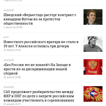
1 августа 11:33
ХОККЕЙ
Шведский «Ферьестад» расторг контракт с
канадцем Футом из‑за протестов
общественности
1 августа 03:25
КХЛ
Известного российского вратаря не стало в
39 лет. У Алексея остались три дочери
31 июля 19:02
ХОККЕЙ
«Без России это не хоккей!» На Западе в
ярости из-за дискриминации нашей
сборной
31 июля 16:46
ХОККЕЙ
CAS продолжает разбирательство между
ФХР и IIHF по делу о запрете российским
командам участвовать в соревнованиях
31 июля 15:57