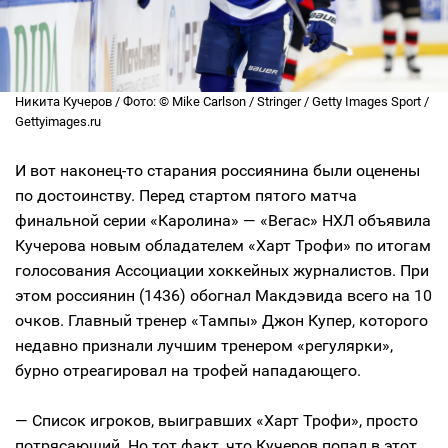
Никита Кучеров / Фото: © Mike Carlson / Stringer / Getty Images Sport /
Gettyimages.ru
И вот наконец-то старания россиянина были оценены
по достоинству. Перед стартом пятого матча
финальной серии «Каролина» — «Вегас» НХЛ объявила
Кучерова новым обладателем «Харт Трофи» по итогам
голосования Ассоциации хоккейных журналистов. При
этом россиянин (1436) обогнал Макдэвида всего на 10
очков. Главный тренер «Тампы» Джон Купер, которого
недавно признали лучшим тренером «регулярки»,
бурно отреагировал на трофей нападающего.
— Список игроков, выигравших «Харт Трофи», просто
потрясающий. Но тот факт, что Кучеров попал в этот