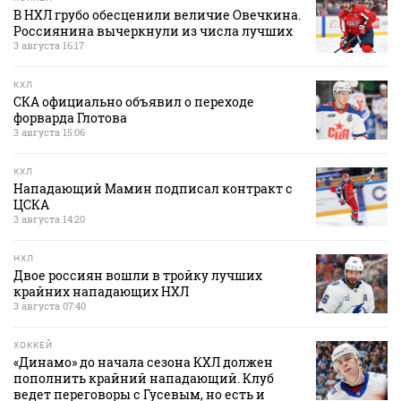
В НХЛ грубо обесценили величие Овечкина.
Россиянина вычеркнули из числа лучших
3 августа 16:17
КХЛ
СКА официально объявил о переходе
форварда Глотова
3 августа 15:06
КХЛ
Нападающий Мамин подписал контракт с
ЦСКА
3 августа 14:20
НХЛ
Двое россиян вошли в тройку лучших
крайних нападающих НХЛ
3 августа 07:40
ХОККЕЙ
«Динамо» до начала сезона КХЛ должен
пополнить крайний нападающий. Клуб
ведет переговоры с Гусевым, но есть и