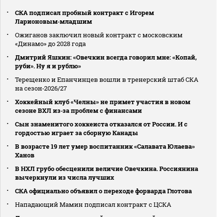
СКА подписал пробный контракт с Игорем
Ларионовым‑младшим
Ожиганов заключил новый контракт с московским
«Динамо» до 2028 года
Дмитрий Яшкин: «Овечкин всегда говорил мне: «Копай,
руби». Ну я и рублю»
Терещенко и Епанчинцев вошли в тренерский штаб СКА
на сезон‑2026/27
Хоккейный клуб «Челны» не примет участия в новом
сезоне ВХЛ из‑за проблем с финансами
Сын знаменитого хоккеиста отказался от России. И с
гордостью играет за сборную Канады
В возрасте 19 лет умер воспитанник «Салавата Юлаева»
Ханов
В НХЛ грубо обесценили величие Овечкина. Россиянина
вычеркнули из числа лучших
СКА официально объявил о переходе форварда Глотова
Нападающий Мамин подписал контракт с ЦСКА