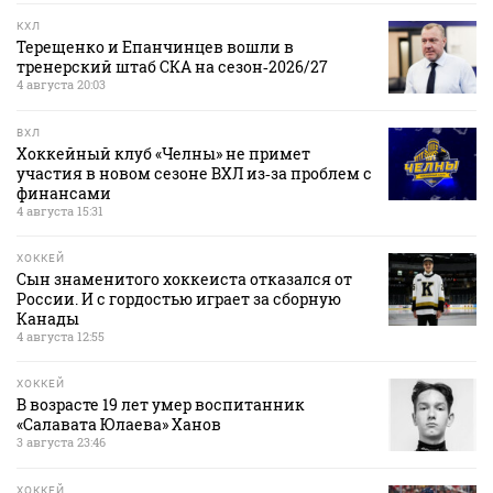
КХЛ
Терещенко и Епанчинцев вошли в
тренерский штаб СКА на сезон‑2026/27
4 августа 20:03
ВХЛ
Хоккейный клуб «Челны» не примет
участия в новом сезоне ВХЛ из‑за проблем с
финансами
4 августа 15:31
ХОККЕЙ
Сын знаменитого хоккеиста отказался от
России. И с гордостью играет за сборную
Канады
4 августа 12:55
ХОККЕЙ
В возрасте 19 лет умер воспитанник
«Салавата Юлаева» Ханов
3 августа 23:46
ХОККЕЙ