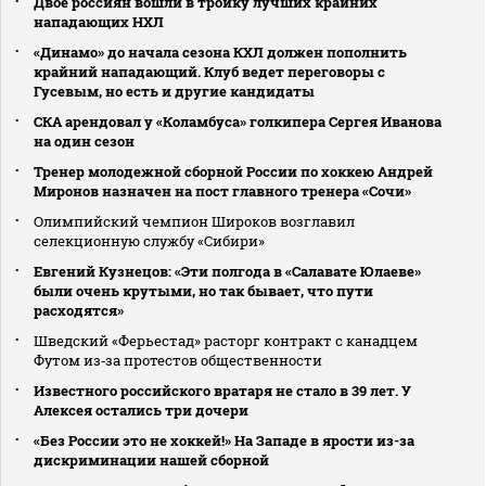
Двое россиян вошли в тройку лучших крайних
нападающих НХЛ
«Динамо» до начала сезона КХЛ должен пополнить
крайний нападающий. Клуб ведет переговоры с
Гусевым, но есть и другие кандидаты
СКА арендовал у «Коламбуса» голкипера Сергея Иванова
на один сезон
Тренер молодежной сборной России по хоккею Андрей
Миронов назначен на пост главного тренера «Сочи»
Олимпийский чемпион Широков возглавил
селекционную службу «Сибири»
Евгений Кузнецов: «Эти полгода в «Салавате Юлаеве»
были очень крутыми, но так бывает, что пути
расходятся»
Шведский «Ферьестад» расторг контракт с канадцем
Футом из‑за протестов общественности
Известного российского вратаря не стало в 39 лет. У
Алексея остались три дочери
«Без России это не хоккей!» На Западе в ярости из-за
дискриминации нашей сборной