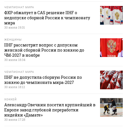
ЧЕМПИОНАТ МИРА
ФХР обжалует в CAS решение IIHF о
недопуске сборной России к чемпионату
мира
30 июля 19:31
ЖЕНЩИНЫ
IIHF рассмотрит вопрос с допуском
женской сборной России по хоккею до
ЧМ‑2027 в ноябре
30 июля 18:34
ЧЕМПИОНАТ МИРА
IIHF не допустила сборную России по
хоккею до чемпионата мира‑2027
30 июля 18:12
ХОККЕЙ
Александр Овечкин посетил крупнейший в
Европе завод глубокой переработки
индейки «Дамате»
30 июля 17:28