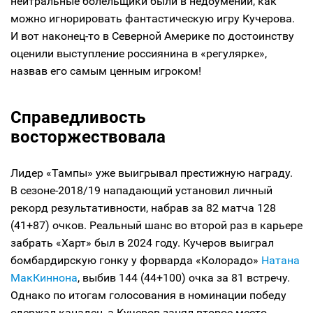
нейтральные болельщики были в недоумении, как
можно игнорировать фантастическую игру Кучерова.
И вот наконец-то в Северной Америке по достоинству
оценили выступление россиянина в «регулярке»,
назвав его самым ценным игроком!
Справедливость
восторжествовала
Лидер «Тампы» уже выигрывал престижную награду.
В сезоне-2018/19 нападающий установил личный
рекорд результативности, набрав за 82 матча 128
(41+87) очков. Реальный шанс во второй раз в карьере
забрать «Харт» был в 2024 году. Кучеров выиграл
бомбардирскую гонку у форварда «Колорадо»
Натана
МакКиннона
, выбив 144 (44+100) очка за 81 встречу.
Однако по итогам голосования в номинации победу
одержал канадец, а Кучеров занял второе место.