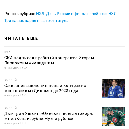
Ранее в рубрике
НХЛ
:
День России в финале плей-офф НХЛ.
Три наших парня в шаге от титула
ЧИТАТЬ ЕЩЕ
КХЛ
СКА подписал пробный контракт с Игорем
Ларионовым‑младшим
6 августа 17:26
ХОККЕЙ
Ожиганов заключил новый контракт с
московским «Динамо» до 2028 года
6 августа 14:26
ХОККЕЙ
Дмитрий Яшкин: «Овечкин всегда говорил
мне: «Копай, руби». Ну я и рублю»
6 августа 13:51