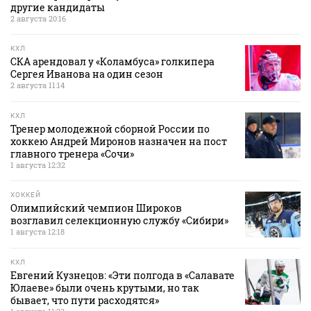
другие кандидаты
2 августа 20:16
КХЛ
СКА арендовал у «Коламбуса» голкипера
Сергея Иванова на один сезон
2 августа 11:14
КХЛ
Тренер молодежной сборной России по
хоккею Андрей Миронов назначен на пост
главного тренера «Сочи»
1 августа 12:32
ХОККЕЙ
Олимпийский чемпион Широков
возглавил селекционную службу «Сибири»
1 августа 12:18
КХЛ
Евгений Кузнецов: «Эти полгода в «Салавате
Юлаеве» были очень крутыми, но так
бывает, что пути расходятся»