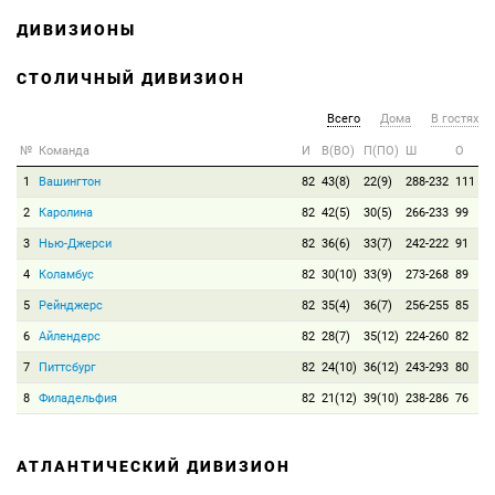
ДИВИЗИОНЫ
СТОЛИЧНЫЙ ДИВИЗИОН
Всего
Дома
В гостях
№
Команда
И
В(ВО)
П(ПО)
Ш
О
1
Вашингтон
82
43(8)
22(9)
288-232
111
2
Каролина
82
42(5)
30(5)
266-233
99
3
Нью-Джерси
82
36(6)
33(7)
242-222
91
4
Коламбус
82
30(10)
33(9)
273-268
89
5
Рейнджерс
82
35(4)
36(7)
256-255
85
6
Айлендерс
82
28(7)
35(12)
224-260
82
7
Питтсбург
82
24(10)
36(12)
243-293
80
8
Филадельфия
82
21(12)
39(10)
238-286
76
АТЛАНТИЧЕСКИЙ ДИВИЗИОН