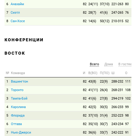
6
Анахайм
82
24(11)
37(10)
221-263
80
7
Сиэтл
82
28(7)
41(6)
247-265
76
8
Сан-Хосе
82
14(6)
50(12)
210-315
52
КОНФЕРЕНЦИИ
ВОСТОК
Всего
Дома
В гостях
№
Команда
И
В(ВО)
П(ПО)
Ш
О
1
Вашингтон
82
43(8)
22(9)
288-232
111
2
Торонто
82
41(11)
26(4)
268-231
108
3
Тампа-Бэй
82
41(6)
27(8)
294-219
102
4
Каролина
82
42(5)
30(5)
266-233
99
5
Флорида
82
37(10)
31(4)
252-223
98
6
Оттава
82
35(10)
30(7)
243-234
97
7
Нью-Джерси
82
36(6)
33(7)
242-222
91