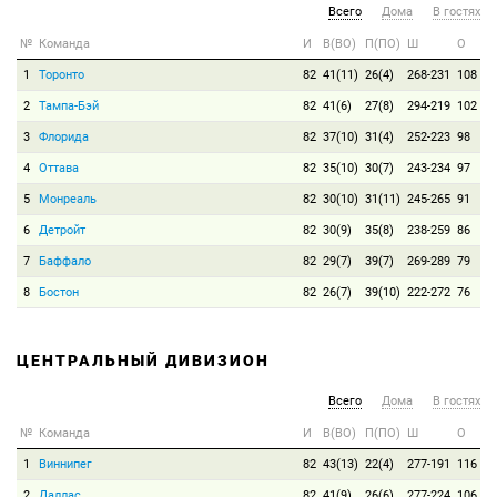
Всего
Дома
В гостях
№
Команда
И
В(ВО)
П(ПО)
Ш
О
1
Торонто
82
41(11)
26(4)
268-231
108
2
Тампа-Бэй
82
41(6)
27(8)
294-219
102
3
Флорида
82
37(10)
31(4)
252-223
98
4
Оттава
82
35(10)
30(7)
243-234
97
5
Монреаль
82
30(10)
31(11)
245-265
91
6
Детройт
82
30(9)
35(8)
238-259
86
7
Баффало
82
29(7)
39(7)
269-289
79
8
Бостон
82
26(7)
39(10)
222-272
76
ЦЕНТРАЛЬНЫЙ ДИВИЗИОН
Всего
Дома
В гостях
№
Команда
И
В(ВО)
П(ПО)
Ш
О
1
Виннипег
82
43(13)
22(4)
277-191
116
2
Даллас
82
41(9)
26(6)
277-224
106