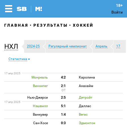
Войти
ГЛАВНАЯ
РЕЗУЛЬТАТЫ
ХОККЕЙ
НХЛ
2024-25
Регулярный чемпионат
Апрель
17
Статистика
17 апр 2025
Монреаль
4:2
Каролина
Виннипег
2:1
Анахайм
ОТ
Нью-Джерси
2:5
Детройт
17 апр 2025
Нэшвилл
5:1
Даллас
Ванкувер
1:4
Вегас
Сан-Хосе
0:3
Эдмонтон