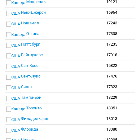
Монреаль
19121
Нью-Джерси
16964
Нэшвилл
17243
Оттава
17338
Питтсбург
17235
Рейнджерс
17918
Сан-Хосе
15822
Сент-Луис
17476
Сиэтл
17323
Тампа-Бэй
18229
Торонто
18351
Филадельфия
18013
Флорида
18080
Чикаго
18205