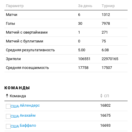
Параметр
За день
Турнир
Матчи
6
1312
Голы
30
7978
Матчей с овертаймами
1
271
Матчей с буллитами
0
75
Средняя результативность
5.00
6.08
Зрители
106551
22970165
Средняя посещаемость
17758
17507
КОМАНДЫ
Команда
СП
Айлендерс
16802
Анахайм
16675
Баффало
16693