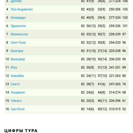
3
Даллас
82
41(9)
26(6)
277-224
106
4
Лос-Анджелес
82
43(5)
25(9)
250-206
105
5
Колорадо
82
40(9)
29(4)
277-234
102
6
Эдмонтон
82
36(12)
29(5)
259-236
101
7
Миннесота
82
33(12)
30(7)
228-239
97
8
Сент-Луис
82
32(12)
30(8)
254-233
96
9
Калгари
82
31(10)
27(14)
225-238
96
10
Ванкувер
82
28(10)
30(14)
236-253
90
11
Юта
82
30(8)
31(13)
241-251
89
12
Анахайм
82
24(11)
37(10)
221-263
80
13
Сиэтл
82
28(7)
41(6)
247-265
76
14
Нэшвилл
82
24(6)
44(8)
214-274
68
15
Чикаго
82
20(5)
46(11)
226-296
61
16
Сан-Хосе
82
14(6)
50(12)
210-315
52
ЦИФРЫ ТУРА