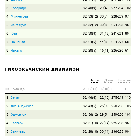
3
Колорадо
82
40(9)
29(4)
277-234
102
4
Миннесота
82
33(12)
30(7)
228-239
97
5
Сент-Луис
82
32(12)
30(8)
254-233
96
6
Юта
82
30(8)
31(13)
241-251
89
7
Нэшвилл
82
24(6)
44(8)
214-274
68
8
Чикаго
82
20(5)
46(11)
226-296
61
ТИХООКЕАНСКИЙ ДИВИЗИОН
Всего
Дома
В гостях
№
Команда
И
В(ВО)
П(ПО)
Ш
О
1
Вегас
82
46(4)
22(10)
275-219
110
2
Лос-Анджелес
82
43(5)
25(9)
250-206
105
3
Эдмонтон
82
36(12)
29(5)
259-236
101
4
Калгари
82
31(10)
27(14)
225-238
96
5
Ванкувер
82
28(10)
30(14)
236-253
90