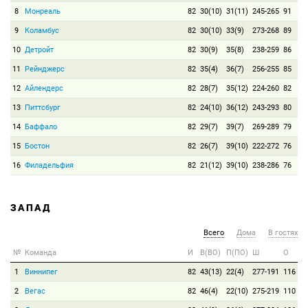
8
Монреаль
82
30(10)
31(11)
245-265
91
9
Коламбус
82
30(10)
33(9)
273-268
89
10
Детройт
82
30(9)
35(8)
238-259
86
11
Рейнджерс
82
35(4)
36(7)
256-255
85
12
Айлендерс
82
28(7)
35(12)
224-260
82
13
Питтсбург
82
24(10)
36(12)
243-293
80
14
Баффало
82
29(7)
39(7)
269-289
79
15
Бостон
82
26(7)
39(10)
222-272
76
16
Филадельфия
82
21(12)
39(10)
238-286
76
ЗАПАД
Всего
Дома
В гостях
№
Команда
И
В(ВО)
П(ПО)
Ш
О
1
Виннипег
82
43(13)
22(4)
277-191
116
2
Вегас
82
46(4)
22(10)
275-219
110