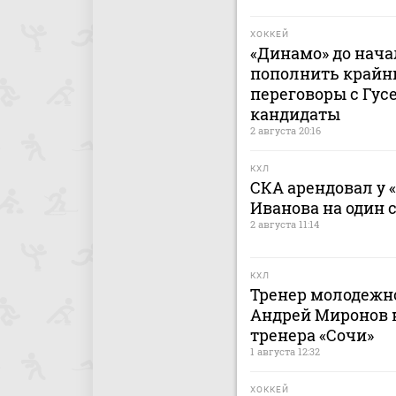
ХОККЕЙ
«Динамо» до нача
пополнить крайн
переговоры с Гусе
кандидаты
2 августа 20:16
КХЛ
СКА арендовал у 
Иванова на один 
2 августа 11:14
КХЛ
Тренер молодежно
Андрей Миронов н
тренера «Сочи»
1 августа 12:32
ХОККЕЙ