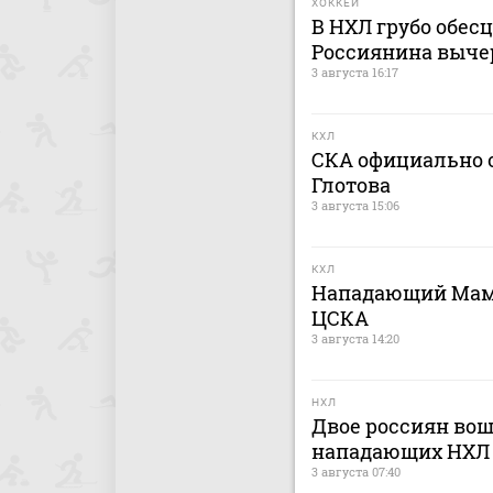
ХОККЕЙ
В НХЛ грубо обес
Россиянина выче
3 августа 16:17
КХЛ
СКА официально о
Глотова
3 августа 15:06
КХЛ
Нападающий Мами
ЦСКА
3 августа 14:20
НХЛ
Двое россиян вош
нападающих НХЛ
3 августа 07:40