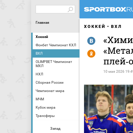
Главная
ХОККЕЙ
ВХЛ
«Хими
Хоккей
R
Фонбет Чемпионат КХЛ
«Мета
Y
ВХЛ
плей‑
OLIMPBET Чемпионат
МХЛ
10 мая 2026 19:4
НХЛ
Сборная России
Чемпионат мира
МЧМ
Кубок мира
Трансферы
Запад