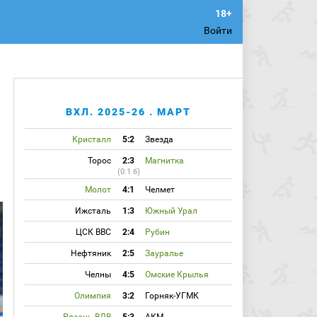
Войти
ВХЛ. 2025-26 . МАРТ
Кристалл
5:2
Звезда
Торос
2:3
Магнитка
(0:1 б)
Молот
4:1
Челмет
Ижсталь
1:3
Южный Урал
ЦСК ВВС
2:4
Рубин
Нефтяник
2:5
Зауралье
Челны
4:5
Омские Крылья
Олимпия
3:2
Горняк-УГМК