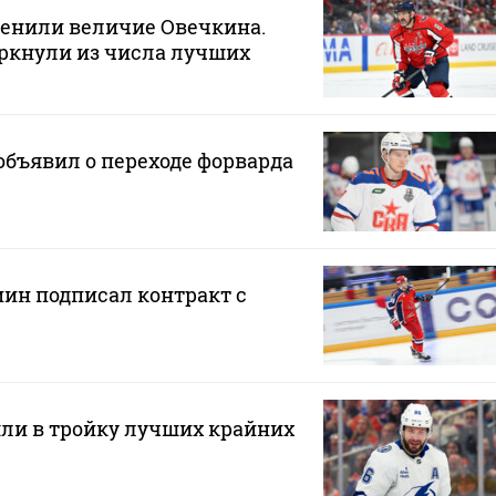
ценили величие Овечкина.
ркнули из числа лучших
бъявил о переходе форварда
н подписал контракт с
ли в тройку лучших крайних