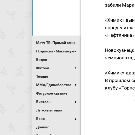
забили Марк
«Химик» выи
определится
«Нефтяника» 
Матч ТВ. Прямой эфир
Новокузнецк
Подписка «Максимум»
чемпионата, 
Видео
Футбол
«Химик» два
Теннис
В прошлом се
MMA/Единоборства
клубу «Торпе
Фигурное катание
Биатлон
Лыжные гонки
Бокс
Допинг