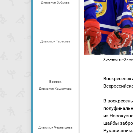
Дивизион Боброва
Дивизион Тарасова
Хоккеисты «Хими
Воскресенски
Восток
Всероссийско
Дивизион Харламова
В воскресень
полуфинальн
из Новокузнец
шайбы забро
Дивизион Чернышева
Рукавишников