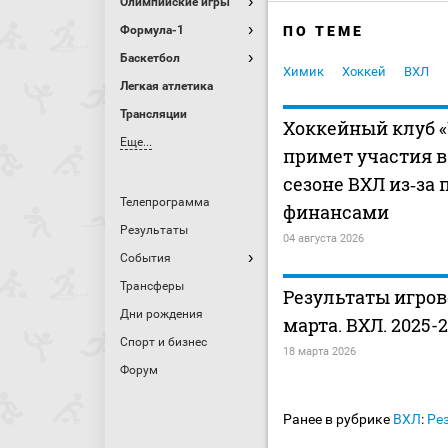
Олимпийские игры
Формула-1
ПО ТЕМЕ
Баскетбол
Химик
Хоккей
ВХЛ
Легкая атлетика
Трансляции
Хоккейный клуб 
Еще...
примет участия в
сезоне ВХЛ из‑за 
Телепрограмма
финансами
Результаты
04 августа 2026
События
Трансферы
Результаты игрово
Дни рождения
марта. ВХЛ. 2025-
Спорт и бизнес
18 марта 2026
Форум
Ранее в рубрике
ВХЛ
:
Ре