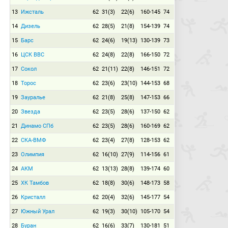
13
Ижсталь
62
31(3)
22(6)
160-145
74
14
Дизель
62
28(5)
21(8)
154-139
74
15
Барс
62
24(6)
19(13)
130-139
73
16
ЦСК ВВС
62
24(8)
22(8)
166-150
72
17
Сокол
62
21(11)
22(8)
146-151
72
18
Торос
62
23(6)
23(10)
144-153
68
19
Зауралье
62
21(8)
25(8)
147-153
66
20
Звезда
62
23(5)
28(6)
137-150
62
21
Динамо СПб
62
23(5)
28(6)
160-169
62
22
СКА-ВМФ
62
23(4)
27(8)
128-153
62
23
Олимпия
62
16(10)
27(9)
114-156
61
24
АКМ
62
13(13)
28(8)
139-174
60
25
ХК Тамбов
62
18(8)
30(6)
148-173
58
26
Кристалл
62
20(4)
32(6)
145-177
54
27
Южный Урал
62
19(3)
30(10)
105-170
54
28
Буран
62
16(6)
33(7)
130-181
51