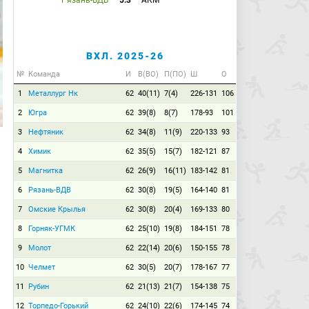
Рязань-ВДВ
5:3
АКМ
ВХЛ. 2025-26
№
Команда
И
В(ВО)
П(ПО)
Ш
О
1
Металлург Нк
62
40(11)
7(4)
226-131
106
2
Югра
62
39(8)
8(7)
178-93
101
3
Нефтяник
62
34(8)
11(9)
220-133
93
4
Химик
62
35(5)
15(7)
182-121
87
5
Магнитка
62
26(9)
16(11)
183-142
81
6
Рязань-ВДВ
62
30(8)
19(5)
164-140
81
7
Омские Крылья
62
30(8)
20(4)
169-133
80
8
Горняк-УГМК
62
25(10)
19(8)
184-151
78
9
Молот
62
22(14)
20(6)
150-155
78
10
Челмет
62
30(5)
20(7)
178-167
77
11
Рубин
62
21(13)
21(7)
154-138
75
12
Торпедо-Горький
62
24(10)
22(6)
174-145
74