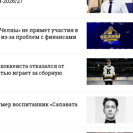
‑2026/27
Челны» не примет участия в
 из‑за проблем с финансами
хоккеиста отказался от
стью играет за сборную
 умер воспитанник «Салавата