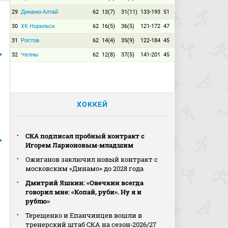
29
Динамо-Алтай
62
13(7)
31(11)
133-193
51
30
ХК Норильск
62
16(5)
36(5)
121-172
47
31
Ростов
62
14(4)
35(9)
122-184
45
32
Челны
62
12(8)
37(5)
141-201
45
ХОККЕЙ
СКА подписал пробный контракт с
Игорем Ларионовым‑младшим
Ожиганов заключил новый контракт с
московским «Динамо» до 2028 года
Дмитрий Яшкин: «Овечкин всегда
говорил мне: «Копай, руби». Ну я и
рублю»
Терещенко и Епанчинцев вошли в
тренерский штаб СКА на сезон‑2026/27