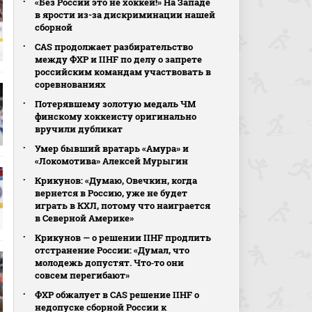
«Без России это не хоккей!» На Западе
в ярости из-за дискриминации нашей
сборной
CAS продолжает разбирательство
между ФХР и IIHF по делу о запрете
российским командам участвовать в
соревнованиях
Потерявшему золотую медаль ЧМ
финскому хоккеисту оригинально
вручили дубликат
Умер бывший вратарь «Амура» и
«Локомотива» Алексей Мурыгин
Крикунов: «Думаю, Овечкин, когда
вернется в Россию, уже не будет
играть в КХЛ, потому что наиграется
в Северной Америке»
Крикунов — о решении IIHF продлить
отстранение России: «Думал, что
молодежь допустят. Что‑то они
совсем перегибают»
ФХР обжалует в CAS решение IIHF о
недопуске сборной России к