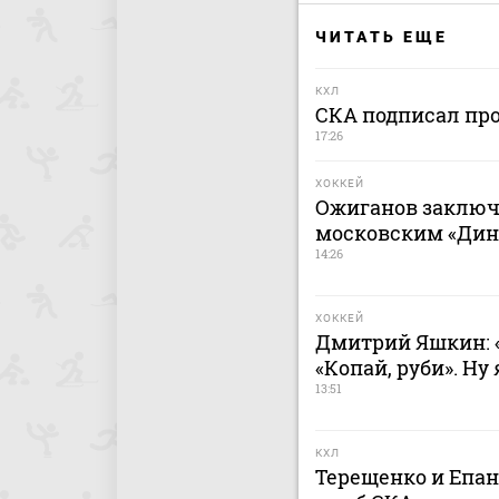
ЧИТАТЬ ЕЩЕ
КХЛ
СКА подписал пр
17:26
ХОККЕЙ
Ожиганов заключ
московским «Дина
14:26
ХОККЕЙ
Дмитрий Яшкин: «
«Копай, руби». Ну
13:51
КХЛ
Терещенко и Епа