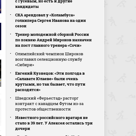
с Гусевым, но есть и другие
кандидаты
СКА арендовал у «Коламбуса»
голкипера Сергея Иванова на один
сезон
Тренер молодежной сборной России
по хоккею Андрей Миронов назначен
на пост главного тренера «Сочи»
Олимпийский чемпион Широков
возглавил селекционную службу
«Сибири»
Евгений Кузнецов: «Эти полгода в
«Салавате Юлаеве» были очень
крутыми, но так бывает, что пути
расходятся»
Шведский «Ферьестад» расторг
контракт с канадцем Футом из‑за
протестов общественности
Известного российского вратаря не
стало в 39 лет. У Алексея остались три
дочери