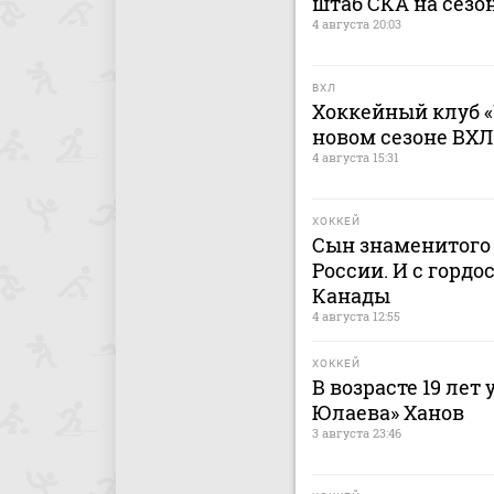
штаб СКА на сезон
4 августа 20:03
ВХЛ
Хоккейный клуб «
новом сезоне ВХЛ
4 августа 15:31
ХОККЕЙ
Сын знаменитого 
России. И с гордо
Канады
4 августа 12:55
ХОККЕЙ
В возрасте 19 лет
Юлаева» Ханов
3 августа 23:46