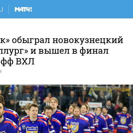
к» обыграл новокузнецкий
ллург» и вышел в финал
офф ВХЛ
9