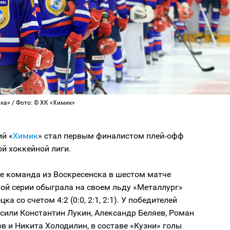
ка» / Фото: © ХК «Химик»
й «
Химик
» стал первым финалистом плей‑офф
й хоккейной лиги.
е команда из Воскресенска в шестом матче
ой серии обыграла на своем льду «Металлург»
ка со счетом 4:2 (0:0, 2:1, 2:1). У победителей
сили Константин Лукин, Александр Беляев, Роман
 и Никита Холодилин, в составе «Кузни» голы