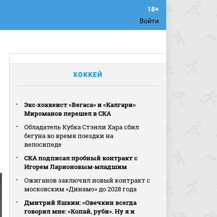
Войти
ХОККЕЙ
Экс‑хоккеист «Вегаса» и «Калгари»
Мироманов перешел в СКА
Обладатель Кубка Стэнли Хара сбил
бегуна во время поездки на
велосипеде
СКА подписал пробный контракт с
Игорем Ларионовым‑младшим
Ожиганов заключил новый контракт с
московским «Динамо» до 2028 года
Дмитрий Яшкин: «Овечкин всегда
говорил мне: «Копай, руби». Ну я и