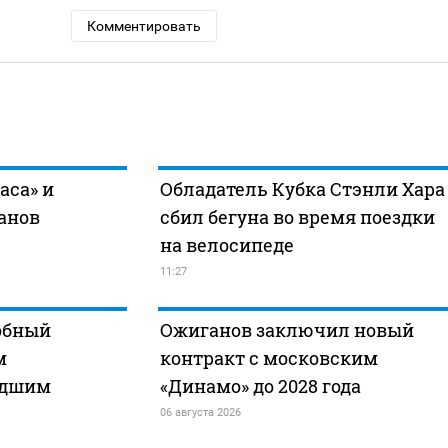
Комментировать
аса» и
Обладатель Кубка Стэнли Хара
анов
сбил бегуна во время поездки
на велосипеде
11:27
обный
Ожиганов заключил новый
м
контракт с московским
адшим
«Динамо» до 2028 года
06 августа 2026