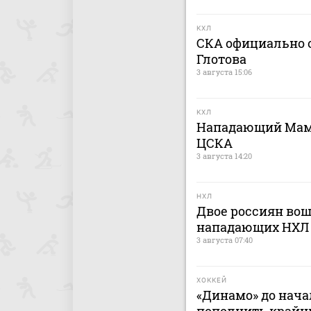
КХЛ
СКА официально о
Глотова
3 августа 15:06
КХЛ
Нападающий Мами
ЦСКА
3 августа 14:20
НХЛ
Двое россиян вош
нападающих НХЛ
3 августа 07:40
ХОККЕЙ
«Динамо» до нача