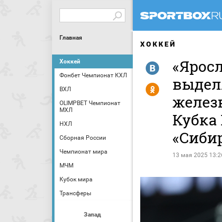
Главная
ХОККЕЙ
«Ярос
Хоккей
R
Фонбет Чемпионат КХЛ
выдел
Y
ВХЛ
желез
OLIMPBET Чемпионат
МХЛ
Кубка 
НХЛ
«Сиби
Сборная России
Чемпионат мира
13 мая 2025 13:2
МЧМ
Кубок мира
Трансферы
Запад