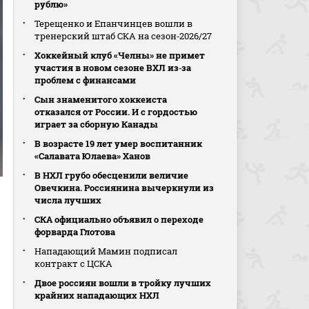
рублю»
Терещенко и Епанчинцев вошли в
тренерский штаб СКА на сезон‑2026/27
Хоккейный клуб «Челны» не примет
участия в новом сезоне ВХЛ из‑за
проблем с финансами
Сын знаменитого хоккеиста
отказался от России. И с гордостью
играет за сборную Канады
В возрасте 19 лет умер воспитанник
«Салавата Юлаева» Ханов
В НХЛ грубо обесценили величие
Овечкина. Россиянина вычеркнули из
числа лучших
СКА официально объявил о переходе
форварда Глотова
Нападающий Мамин подписал
контракт с ЦСКА
Двое россиян вошли в тройку лучших
крайних нападающих НХЛ