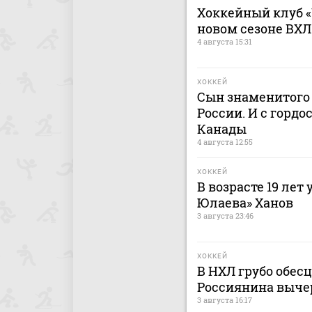
Хоккейный клуб «
новом сезоне ВХЛ
4 августа 15:31
ХОККЕЙ
Сын знаменитого 
России. И с гордо
Канады
4 августа 12:55
ХОККЕЙ
В возрасте 19 лет
Юлаева» Ханов
3 августа 23:46
ХОККЕЙ
В НХЛ грубо обес
Россиянина выче
3 августа 16:17