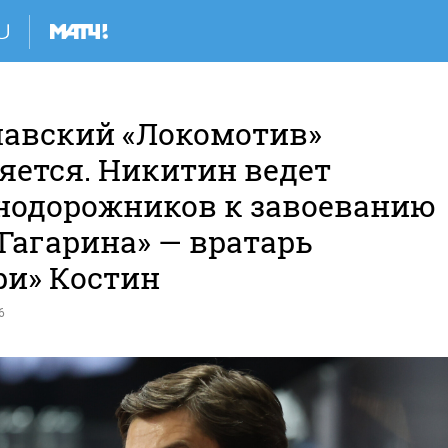
лавский «Локомотив»
яется. Никитин ведет
нодорожников к завоеванию
Гагарина» — вратарь
ри» Костин
6