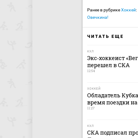
Ранее в рубрике
Хоккей
:
Овечкина!
ЧИТАТЬ ЕЩЕ
КХЛ
Экс‑хоккеист «Ве
перешел в СКА
12:54
ХОККЕЙ
Обладатель Кубка
время поездки на
11:27
КХЛ
СКА подписал пр