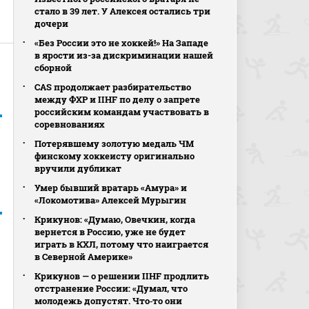
стало в 39 лет. У Алексея остались три
дочери
«Без России это не хоккей!» На Западе
в ярости из-за дискриминации нашей
сборной
CAS продолжает разбирательство
между ФХР и IIHF по делу о запрете
российским командам участвовать в
соревнованиях
Потерявшему золотую медаль ЧМ
финскому хоккеисту оригинально
вручили дубликат
Умер бывший вратарь «Амура» и
«Локомотива» Алексей Мурыгин
Крикунов: «Думаю, Овечкин, когда
вернется в Россию, уже не будет
играть в КХЛ, потому что наиграется
в Северной Америке»
Крикунов — о решении IIHF продлить
отстранение России: «Думал, что
молодежь допустят. Что‑то они