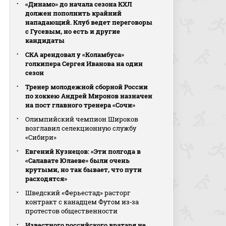
«Динамо» до начала сезона КХЛ
должен пополнить крайний
нападающий. Клуб ведет переговоры
с Гусевым, но есть и другие
кандидаты
СКА арендовал у «Коламбуса»
голкипера Сергея Иванова на один
сезон
Тренер молодежной сборной России
по хоккею Андрей Миронов назначен
на пост главного тренера «Сочи»
Олимпийский чемпион Широков
возглавил селекционную службу
«Сибири»
Евгений Кузнецов: «Эти полгода в
«Салавате Юлаеве» были очень
крутыми, но так бывает, что пути
расходятся»
Шведский «Ферьестад» расторг
контракт с канадцем Футом из‑за
протестов общественности
Известного российского вратаря не