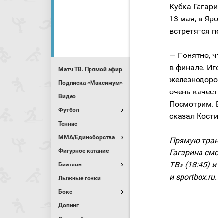
Кубка Гагари
13 мая, в Яр
встретятся п
— Понятно, ч
в финале. Иг
Матч ТВ. Прямой эфир
железнодоро
Подписка «Максимум»
очень качест
Видео
Посмотрим. 
Футбол
сказал Кости
Теннис
MMA/Единоборства
Прямую тран
Фигурное катание
Гагарина смо
ТВ» (18:45) и
Биатлон
и sportbox.ru.
Лыжные гонки
Бокс
Допинг