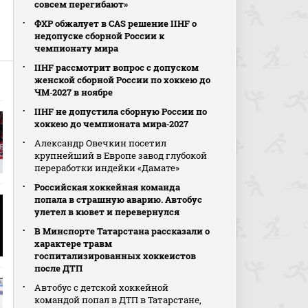
совсем перегибают»
ФХР обжалует в CAS решение IIHF о
недопуске сборной России к
чемпионату мира
IIHF рассмотрит вопрос с допуском
женской сборной России по хоккею до
ЧМ‑2027 в ноябре
IIHF не допустила сборную России по
хоккею до чемпионата мира‑2027
Александр Овечкин посетил
крупнейший в Европе завод глубокой
переработки индейки «Дамате»
Российская хоккейная команда
попала в страшную аварию. Автобус
улетел в кювет и перевернулся
В Минспорте Татарстана рассказали о
характере травм
госпитализированных хоккеистов
после ДТП
Автобус с детской хоккейной
командой попал в ДТП в Татарстане,