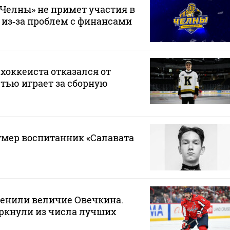
Челны» не примет участия в
 из‑за проблем с финансами
хоккеиста отказался от
стью играет за сборную
 умер воспитанник «Салавата
ценили величие Овечкина.
ркнули из числа лучших