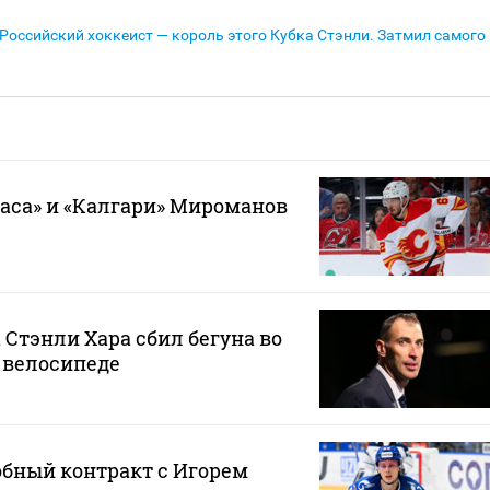
Российский хоккеист — король этого Кубка Стэнли. Затмил самого
гаса» и «Калгари» Мироманов
 Стэнли Хара сбил бегуна во
 велосипеде
обный контракт с Игорем