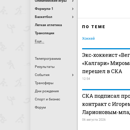
Олимпийские игры
Формула-1
Баскетбол
Легкая атлетика
ПО ТЕМЕ
Трансляции
Хоккей
Еще...
Экс‑хоккеист «Вег
Телепрограмма
«Калгари» Миром
Результаты
перешел в СКА
События
12:54
Трансферы
Дни рождения
СКА подписал пр
Спорт и бизнес
контракт с Игоре
Форум
Ларионовым‑мл
06 августа 2026