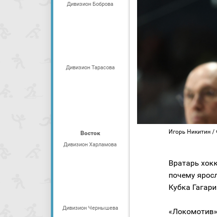
Дивизион Боброва
Дивизион Тарасова
Игорь Никитин / 
Восток
Дивизион Харламова
Вратарь хокк
почему ярос
Кубка Гагари
Дивизион Чернышева
«Локомотив»