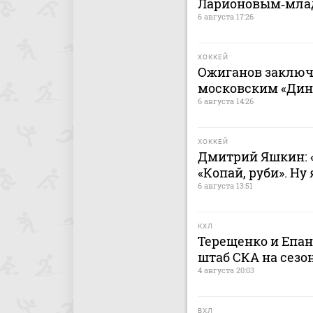
Ларионовым‑мл
6 августа 17:26
ХОККЕЙ
Ожиганов заключ
московским «Дина
6 августа 14:26
ХОККЕЙ
Дмитрий Яшкин: «
«Копай, руби». Ну
6 августа 13:51
КХЛ
Терещенко и Епа
штаб СКА на сезон
4 августа 20:03
ВХЛ