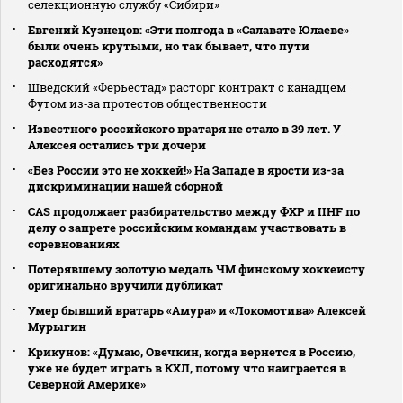
селекционную службу «Сибири»
Евгений Кузнецов: «Эти полгода в «Салавате Юлаеве»
были очень крутыми, но так бывает, что пути
расходятся»
Шведский «Ферьестад» расторг контракт с канадцем
Футом из‑за протестов общественности
Известного российского вратаря не стало в 39 лет. У
Алексея остались три дочери
«Без России это не хоккей!» На Западе в ярости из-за
дискриминации нашей сборной
CAS продолжает разбирательство между ФХР и IIHF по
делу о запрете российским командам участвовать в
соревнованиях
Потерявшему золотую медаль ЧМ финскому хоккеисту
оригинально вручили дубликат
Умер бывший вратарь «Амура» и «Локомотива» Алексей
Мурыгин
Крикунов: «Думаю, Овечкин, когда вернется в Россию,
уже не будет играть в КХЛ, потому что наиграется в
Северной Америке»