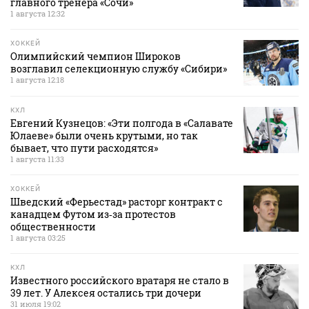
главного тренера «Сочи»
1 августа 12:32
ХОККЕЙ
Олимпийский чемпион Широков
возглавил селекционную службу «Сибири»
1 августа 12:18
КХЛ
Евгений Кузнецов: «Эти полгода в «Салавате
Юлаеве» были очень крутыми, но так
бывает, что пути расходятся»
1 августа 11:33
ХОККЕЙ
Шведский «Ферьестад» расторг контракт с
канадцем Футом из‑за протестов
общественности
1 августа 03:25
КХЛ
Известного российского вратаря не стало в
39 лет. У Алексея остались три дочери
31 июля 19:02