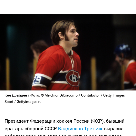
Кен Драйден / Фото: © Melchior DiGiacomo / Contributor / Getty Images
Sport / Gettyimages.ru
Президент Федерации хоккея России (ФХР), бывший
вратарь сборной СССР
Владислав Третьяк
выразил