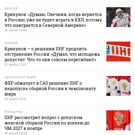
ХОККЕЙ
Крикунов: «Думаю, Овечкин, когда вернется
в Россию, уже не будет играть в КХЛ, потому
что наиграется в Северной Америке»
31 июля 14:54
ХОККЕЙ
Крикунов — о решении IIHF продлить
отстранение России: «Думал, что молодежь
допустят. Что‑то они совсем перегибают»
31 июля 13:10
ЧЕМПИОНАТ МИРА
ФХР обжалует в CAS решение IIHF о
недопуске сборной России к чемпионату
мира
30 июля 19:31
ЖЕНЩИНЫ
IIHF рассмотрит вопрос с допуском
женской сборной России по хоккею до
ЧМ‑2027 в ноябре
30 июля 18:34