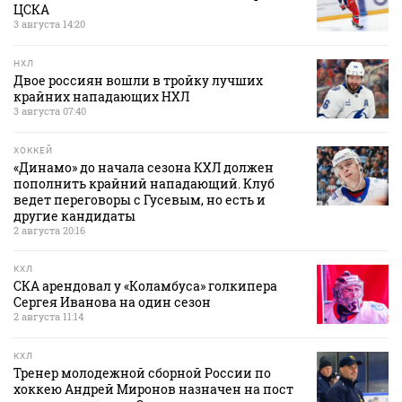
ЦСКА
3 августа 14:20
НХЛ
Двое россиян вошли в тройку лучших
крайних нападающих НХЛ
3 августа 07:40
ХОККЕЙ
«Динамо» до начала сезона КХЛ должен
пополнить крайний нападающий. Клуб
ведет переговоры с Гусевым, но есть и
другие кандидаты
2 августа 20:16
КХЛ
СКА арендовал у «Коламбуса» голкипера
Сергея Иванова на один сезон
2 августа 11:14
КХЛ
Тренер молодежной сборной России по
хоккею Андрей Миронов назначен на пост