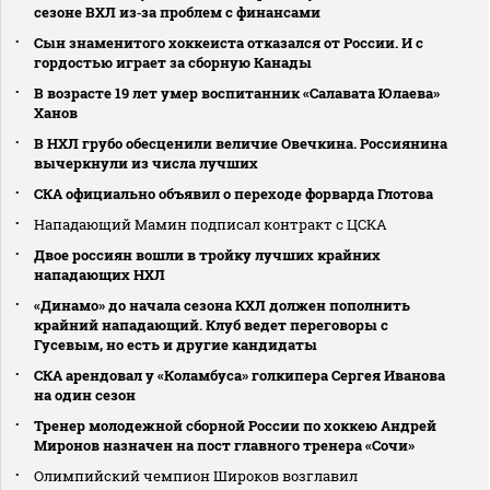
сезоне ВХЛ из‑за проблем с финансами
Сын знаменитого хоккеиста отказался от России. И с
гордостью играет за сборную Канады
В возрасте 19 лет умер воспитанник «Салавата Юлаева»
Ханов
В НХЛ грубо обесценили величие Овечкина. Россиянина
вычеркнули из числа лучших
СКА официально объявил о переходе форварда Глотова
Нападающий Мамин подписал контракт с ЦСКА
Двое россиян вошли в тройку лучших крайних
нападающих НХЛ
«Динамо» до начала сезона КХЛ должен пополнить
крайний нападающий. Клуб ведет переговоры с
Гусевым, но есть и другие кандидаты
СКА арендовал у «Коламбуса» голкипера Сергея Иванова
на один сезон
Тренер молодежной сборной России по хоккею Андрей
Миронов назначен на пост главного тренера «Сочи»
Олимпийский чемпион Широков возглавил