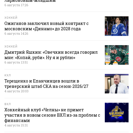
Ларионовым‑младшим
6 августа 17:26
ХОККЕЙ
Ожиганов заключил новый контракт с
московским «Динамо» до 2028 года
6 августа 14:26
ХОККЕЙ
Дмитрий Яшкин: «Овечкин всегда говорил
мне: «Копай, руби». Ну я и рублю»
6 августа 13:51
КХЛ
Терещенко и Епанчинцев вошли в
тренерский штаб СКА на сезон‑2026/27
4 августа 20:03
ВХЛ
Хоккейный клуб «Челны» не примет
участия в новом сезоне ВХЛ из‑за проблем с
финансами
4 августа 15:31