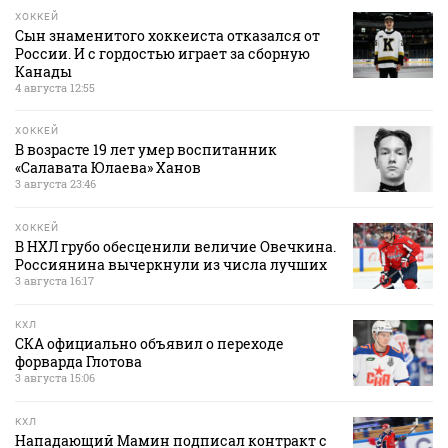
ХОККЕЙ
Сын знаменитого хоккеиста отказался от
России. И с гордостью играет за сборную
Канады
4 августа 12:55
ХОККЕЙ
В возрасте 19 лет умер воспитанник
«Салавата Юлаева» Ханов
3 августа 23:46
ХОККЕЙ
В НХЛ грубо обесценили величие Овечкина.
Россиянина вычеркнули из числа лучших
3 августа 16:17
КХЛ
СКА официально объявил о переходе
форварда Глотова
3 августа 15:06
КХЛ
Нападающий Мамин подписал контракт с