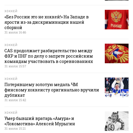
ХОККЕЙ
«Без России это не хоккей!» На Западе в
ярости из-за дискриминации нашей
сборной
31 июля 16:46
ХОККЕЙ
CAS продолжает разбирательство между
ФХР и IIHF по делу о запрете российским
командам участвовать в соревнованиях
31 июля 15:57
ХОККЕЙ
Потерявшему золотую медаль ЧМ
финскому хоккеисту оригинально вручили
дубликат
31 июля 15:42
ХОККЕЙ
Умер бывший вратарь «Амура» и
«Локомотива» Алексей Мурыгин
31 июля 15:21