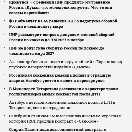
Крикунов — о решении IIHF продлить отстранение
России: «Думал, что молодежь допустят. Что‑то они
совсем перегибают»
ФХР обжалует в CAS решение IIHF о недопуске сборной
России к чемпионату мира
IIHF рассмотрит вопрос с допуском женской сборной
России по хоккею до ЧМ‑2027 в ноябре
IIHF не допустила сборную России по хоккею до
чемпионата мира‑2027
Александр Овечкин посетил крупнейший в Европе завод
глубокой переработки индейки «Дамате»
Российская хоккейная команда попала в страшную
аварию. Автобус улетел в кювет и перевернулся
В Минспорте Татарстана рассказали о характере травм
госпитализированных хоккеистов после ДТП
Автобус с детской хоккейной командой попал в ДТП в
Татарстане, есть пострадавшие
Селебрини стал самым высокооплачиваемым игроком в
истории НХЛ, продлив контракт с «Сан‑Хосе»
Седрик Пакетт подписал однолетний контракт с