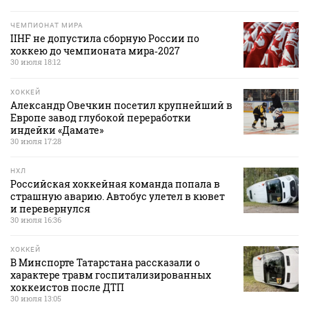
ЧЕМПИОНАТ МИРА
IIHF не допустила сборную России по
хоккею до чемпионата мира‑2027
30 июля 18:12
ХОККЕЙ
Александр Овечкин посетил крупнейший в
Европе завод глубокой переработки
индейки «Дамате»
30 июля 17:28
НХЛ
Российская хоккейная команда попала в
страшную аварию. Автобус улетел в кювет
и перевернулся
30 июля 16:36
ХОККЕЙ
В Минспорте Татарстана рассказали о
характере травм госпитализированных
хоккеистов после ДТП
30 июля 13:05