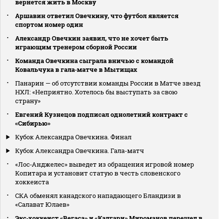
вернется жить в Москву
Аршавин ответил Овечкину, что футбол является
спортом номер один
Александр Овечкин заявил, что не хочет быть
играющим тренером сборной России
Команда Овечкина сыграла вничью с командой
Ковальчука в гала‑матче в Мытищах
Панарин — об отсутствии команды России в Матче звезд
НХЛ: «Неприятно. Хотелось бы выступать за свою
страну»
Евгений Кузнецов подписал однолетний контракт с
«Сибирью»
Кубок Александра Овечкина. Финал
Кубок Александра Овечкина. Гала-матч
«Лос‑Анджелес» выведет из обращения игровой номер
Копитара и установит статую в честь словенского
хоккеиста
СКА обменял канадского нападающего Бландизи в
«Салават Юлаев»
Экс‑хоккеист «Вегаса» и «Калгари» Мироманов перешел в