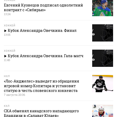
ХОККЕЙ
Евгений Кузнецов подписал однолетний
контракт с «Сибирью»
13:24
ХОККЕЙ
Кубок Александра Овечкина. Финал
13:05
ХОККЕЙ
Кубок Александра Овечкина. Гала-матч
11:45
НХЛ
«Лос‑Анджелес» выведет из обращения
игровой номер Копитара и установит
статую в честь словенского хоккеиста
7 августа 20:36
КХЛ
СКА обменял канадского нападающего
Бландизи в «Салават Юлаев»