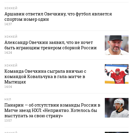
ХОККЕЙ
Аршавин ответил Овечкину, что футбол является
спортом номер один
14:37
ХОККЕЙ
Александр Овечкин заявил, что не хочет
быть играющим тренером сборной России
14:24
ХОККЕЙ
Команда Овечкина сыграла вничью с
командой Ковальчука в гала‑матче в
Мытищах
14:04
НХЛ
Панарин — об отсутствии команды России в
Матче звезд НХЛ: «Неприятно. Хотелось бы
выступать за свою страну»
13:57