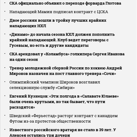
СКА официально объявил о переходе форварда Глотова
Нападающий Мамин подписал контракт с ЦСКА
Двое россиян вошли в тройку лучших крайних
нападающих НХЛ
«Динамо» до начала сезона КХЛ должен пополнить
крайний нападающий. Клуб ведет переговоры с
Гусевым, но есть и другие кандидаты
СКА арендовал у «Коламбуса» голкипера Сергея Иванова
на один сезон
Тренер молодежной сборной России по хоккею Андрей
Миронов назначен на пост главного тренера «Сочи»
Олимпийский чемпион Широков возглавил
селекционную службу «Сибири»
Евгений Кузнецов: «Эти полгода в «Салавате Юлаеве»
были очень крутыми, но так бывает, что пути
расходятся»
Шведский «Ферьестад» расторг контракт с канадцем
Футом из‑за протестов общественности
Известного российского вратаря не стало в 39 лет. У
Алексея остались три дочери