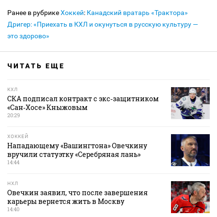
Ранее в рубрике
Хоккей
:
Канадский вратарь «Трактора»
Дригер: «Приехать в КХЛ и окунуться в русскую культуру —
это здорово»
ЧИТАТЬ ЕЩЕ
КХЛ
СКА подписал контракт с экс‑защитником
«Сан‑Хосе» Кныжовым
20:29
ХОККЕЙ
Нападающему «Вашингтона» Овечкину
вручили статуэтку «Серебряная лань»
14:44
НХЛ
Овечкин заявил, что после завершения
карьеры вернется жить в Москву
14:40