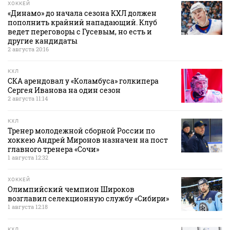
ХОККЕЙ
«Динамо» до начала сезона КХЛ должен
пополнить крайний нападающий. Клуб
ведет переговоры с Гусевым, но есть и
другие кандидаты
2 августа 20:16
КХЛ
СКА арендовал у «Коламбуса» голкипера
Сергея Иванова на один сезон
2 августа 11:14
КХЛ
Тренер молодежной сборной России по
хоккею Андрей Миронов назначен на пост
главного тренера «Сочи»
1 августа 12:32
ХОККЕЙ
Олимпийский чемпион Широков
возглавил селекционную службу «Сибири»
1 августа 12:18
КХЛ