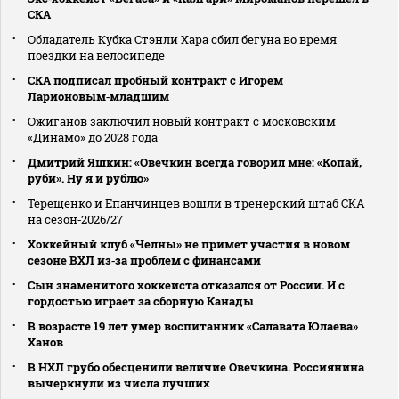
СКА
Обладатель Кубка Стэнли Хара сбил бегуна во время
поездки на велосипеде
СКА подписал пробный контракт с Игорем
Ларионовым‑младшим
Ожиганов заключил новый контракт с московским
«Динамо» до 2028 года
Дмитрий Яшкин: «Овечкин всегда говорил мне: «Копай,
руби». Ну я и рублю»
Терещенко и Епанчинцев вошли в тренерский штаб СКА
на сезон‑2026/27
Хоккейный клуб «Челны» не примет участия в новом
сезоне ВХЛ из‑за проблем с финансами
Сын знаменитого хоккеиста отказался от России. И с
гордостью играет за сборную Канады
В возрасте 19 лет умер воспитанник «Салавата Юлаева»
Ханов
В НХЛ грубо обесценили величие Овечкина. Россиянина
вычеркнули из числа лучших