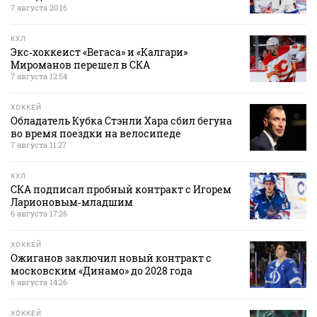
7 августа 20:16
КХЛ
Экс‑хоккеист «Вегаса» и «Калгари»
Мироманов перешел в СКА
7 августа 12:54
ХОККЕЙ
Обладатель Кубка Стэнли Хара сбил бегуна
во время поездки на велосипеде
7 августа 11:27
КХЛ
СКА подписал пробный контракт с Игорем
Ларионовым‑младшим
6 августа 17:26
ХОККЕЙ
Ожиганов заключил новый контракт с
московским «Динамо» до 2028 года
6 августа 14:26
ХОККЕЙ