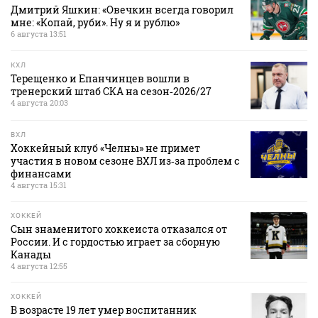
Дмитрий Яшкин: «Овечкин всегда говорил
мне: «Копай, руби». Ну я и рублю»
6 августа 13:51
КХЛ
Терещенко и Епанчинцев вошли в
тренерский штаб СКА на сезон‑2026/27
4 августа 20:03
ВХЛ
Хоккейный клуб «Челны» не примет
участия в новом сезоне ВХЛ из‑за проблем с
финансами
4 августа 15:31
ХОККЕЙ
Сын знаменитого хоккеиста отказался от
России. И с гордостью играет за сборную
Канады
4 августа 12:55
ХОККЕЙ
В возрасте 19 лет умер воспитанник