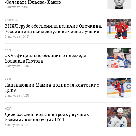
«Салавата Юлаева» Ханов
3 августа 23:46
ХОККЕЙ
В НХЛ грубо обесценили величие Овечкина.
Россиянина вычеркнули из числа лучших
3 августа 16:17
КХЛ
СКА официально объявил о переходе
форварда Глотова
3 августа 15:06
КХЛ
Нападающий Мамин подписал контракт с
ЦСКА
3 августа 14:20
НХЛ
Двое россиян вошли в тройку лучших
крайних нападающих НХЛ
3 августа 07:40