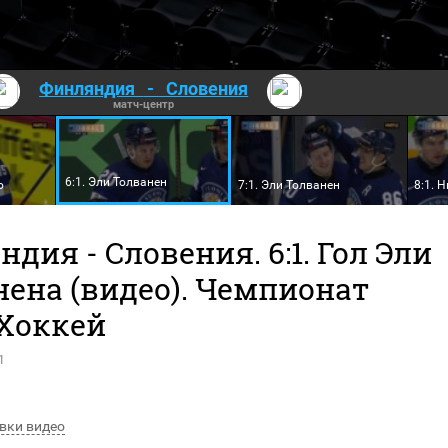
Финляндия
-
Словения
матч-центр
6:1. Эли Толванен
о
7:1. Эли Толванен
8:1. 
дия - Словения. 6:1. Гол Эли
нена (видео). Чемпионат
 Хоккей
1
вки видео