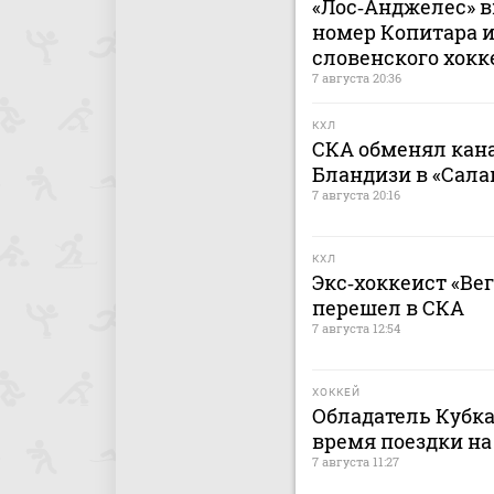
«Лос‑Анджелес» в
номер Копитара и
словенского хокк
7 августа 20:36
КХЛ
СКА обменял кан
Бландизи в «Сала
7 августа 20:16
КХЛ
Экс‑хоккеист «Ве
перешел в СКА
7 августа 12:54
ХОККЕЙ
Обладатель Кубка
время поездки на
7 августа 11:27