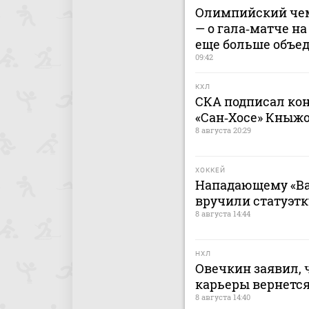
Олимпийский чем
— о гала‑матче на
еще больше объе
09:42
КХЛ
СКА подписал кон
«Сан‑Хосе» Кныж
8 августа 20:29
ХОККЕЙ
Нападающему «Ва
вручили статуэтк
8 августа 14:44
НХЛ
Овечкин заявил, 
карьеры вернется
8 августа 14:40