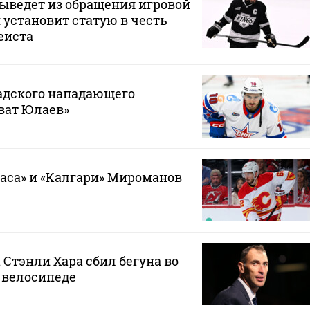
ыведет из обращения игровой
 установит статую в честь
еиста
адского нападающего
ват Юлаев»
гаса» и «Калгари» Мироманов
 Стэнли Хара сбил бегуна во
 велосипеде