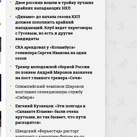
Двое россиян вошли в тройку лучших
крайних нападающих НХЛ
«Динамо» до начала сезона КХЛ
должен пополнить крайний
нападающий. Клуб ведет переговоры
с Гусевым, но есть и другие
кандидаты
СКА арендовал у «Коламбуса»
голкипера Сергея Иванова на один
сезон
Тренер молодежной сборной России
по хоккею Андрей Миронов назначен
на пост главного тренера «Сочи»
Олимпийский чемпион Широков
возглавил селекционную службу
«Сибири»
Евгений Кузнецов: «Эти полгода в
«Салавате Юлаеве» были очень
крутыми, но так бывает, что пути
расходятся»
Шведский «Ферьестад» расторг
контракт с канадцем Футом из‑за