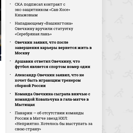
СКА подписал контракт с
экс‑защитником «Сан‑Хосе»
Кныжовым
Нападающему «Вашингтона»
Овечкину вручили статуэтку
«Серебряная лань»
Овечкин заявил, что после
завершения карьеры вернется жить в
Москву
Николас Матинпало
9:1. Эли Толванен
Аршавин ответил Овечкину, что
футбол является спортом номер один
Александр Овечкин заявил, что не
хочет быть играющим тренером
сборной России
Команда Овечкина сыграла вничью с
командой Ковальчука в гала‑матче в
Мытищах
Панарин — об отсутствии команды
России в Матче звезд НХЛ:
«Неприятно. Хотелось бы выступать за
свою страну»