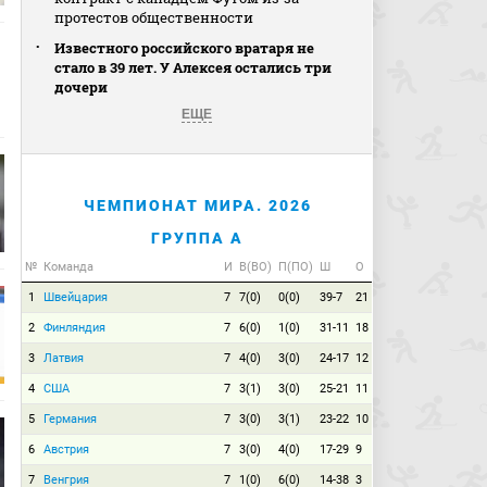
протестов общественности
Известного российского вратаря не
стало в 39 лет. У Алексея остались три
дочери
ЕЩЕ
ЧЕМПИОНАТ МИРА. 2026
ГРУППА A
№
Команда
И
В(ВО)
П(ПО)
Ш
О
1
Швейцария
7
7(0)
0(0)
39-7
21
2
Финляндия
7
6(0)
1(0)
31-11
18
3
Латвия
7
4(0)
3(0)
24-17
12
4
США
7
3(1)
3(0)
25-21
11
5
Германия
7
3(0)
3(1)
23-22
10
6
Австрия
7
3(0)
4(0)
17-29
9
7
Венгрия
7
1(0)
6(0)
14-38
3