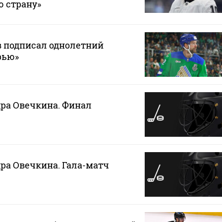
ю страну»
в подписал однолетний
рью»
ра Овечкина. Финал
ра Овечкина. Гала-матч