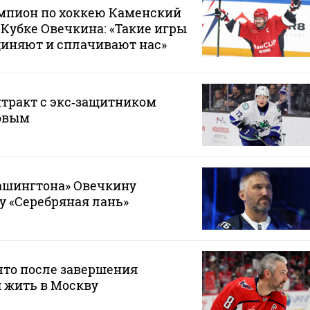
пион по хоккею Каменский
 Кубке Овечкина: «Такие игры
диняют и сплачивают нас»
тракт с экс‑защитником
овым
шингтона» Овечкину
у «Серебряная лань»
что после завершения
 жить в Москву