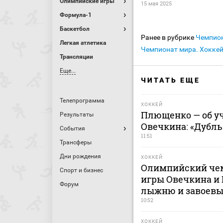
Олимпийские игры
15 мая 2025
Формула-1
Баскетбол
Ранее в рубрике
Чемпио
Легкая атлетика
Чемпионат мира. Хокке
Трансляции
Еще...
ЧИТАТЬ ЕЩЕ
Телепрограмма
ХОККЕЙ
Плющенко — об уч
Результаты
Овечкина: «Дубль
События
11:51
Трансферы
Дни рождения
ХОККЕЙ
Олимпийский чем
Спорт и бизнес
игры Овечкина и 
Форум
лыжню и завоевы
10:52
ХОККЕЙ