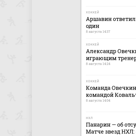
ХОККЕЙ
Аршавин ответил 
один
8 августа 14:37
ХОККЕЙ
Александр Овечки
играющим тренер
8 августа 14:24
ХОККЕЙ
Команда Овечкин
командой Коваль
8 августа 14:04
НХЛ
Панарин — об отс
Матче звезд НХЛ: