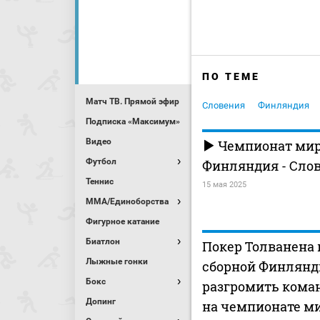
ПО ТЕМЕ
Матч ТВ. Прямой эфир
Словения
Финляндия
Подписка «Максимум»
Видео
Чемпионат мир
Футбол
Финляндия - Сло
Теннис
15 мая 2025
MMA/Единоборства
Фигурное катание
Биатлон
Покер Толванена
Лыжные гонки
сборной Финлянд
Бокс
разгромить кома
Допинг
на чемпионате ми