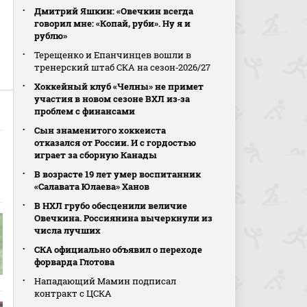
Дмитрий Яшкин: «Овечкин всегда
говорил мне: «Копай, руби». Ну я и
рублю»
.
Терещенко и Епанчинцев вошли в
тренерский штаб СКА на сезон‑2026/27
Хоккейный клуб «Челны» не примет
участия в новом сезоне ВХЛ из‑за
проблем с финансами
Сын знаменитого хоккеиста
отказался от России. И с гордостью
играет за сборную Канады
В возрасте 19 лет умер воспитанник
«Салавата Юлаева» Ханов
В НХЛ грубо обесценили величие
Овечкина. Россиянина вычеркнули из
числа лучших
СКА официально объявил о переходе
форварда Глотова
Нападающий Мамин подписал
контракт с ЦСКА