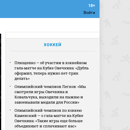
Войти
ХОККЕЙ
Плющенко — об участии в хоккейном
гала‑матче на Кубке Овечкина: «Дубль
оформил, теперь нужно хет‑трик
делать»
Олимпийский чемпион Легков: «Мы
смотрели игры Овечкина и
Ковальчука, выходили на лыжню и
завоевывали медали для России»
Олимпийский чемпион по хоккею
Каменский — о гала‑матче на Кубке
Овечкина: «Такие игры еще больше
объединяют и сплачивают нас»