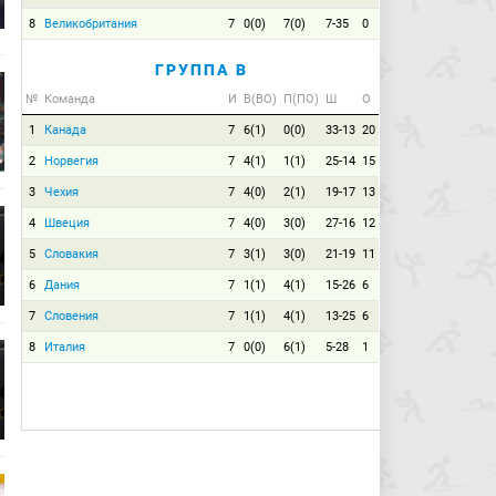
8
Великобритания
7
0(0)
7(0)
7-35
0
ГРУППА B
№
Команда
И
В(ВО)
П(ПО)
Ш
О
1
Канада
7
6(1)
0(0)
33-13
20
2
Норвегия
7
4(1)
1(1)
25-14
15
3
Чехия
7
4(0)
2(1)
19-17
13
4
Швеция
7
4(0)
3(0)
27-16
12
5
Словакия
7
3(1)
3(0)
21-19
11
6
Дания
7
1(1)
4(1)
15-26
6
7
Словения
7
1(1)
4(1)
13-25
6
8
Италия
7
0(0)
6(1)
5-28
1