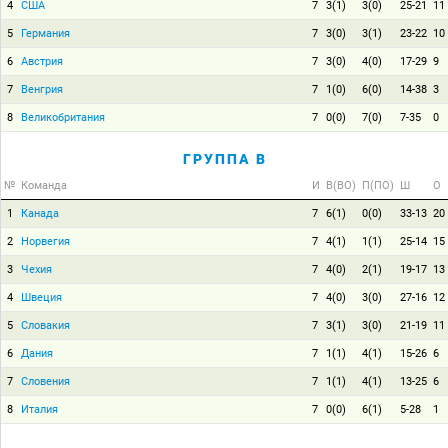
4
США
7
3(1)
3(0)
25-21
11
5
Германия
7
3(0)
3(1)
23-22
10
6
Австрия
7
3(0)
4(0)
17-29
9
7
Венгрия
7
1(0)
6(0)
14-38
3
8
Великобритания
7
0(0)
7(0)
7-35
0
ГРУППА B
№
Команда
И
В(ВО)
П(ПО)
Ш
О
1
Канада
7
6(1)
0(0)
33-13
20
2
Норвегия
7
4(1)
1(1)
25-14
15
3
Чехия
7
4(0)
2(1)
19-17
13
4
Швеция
7
4(0)
3(0)
27-16
12
5
Словакия
7
3(1)
3(0)
21-19
11
6
Дания
7
1(1)
4(1)
15-26
6
7
Словения
7
1(1)
4(1)
13-25
6
8
Италия
7
0(0)
6(1)
5-28
1