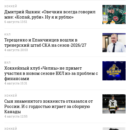
ХОККЕЙ
Дмитрий Яшкин: «Овечкин всегда говорил
мне: «Копай, руби». Ну я и рублю»
6 августа 13:51
КХЛ
Терещенко и Епанчинцев вошли в
тренерский штаб СКА на сезон‑2026/27
4 августа 20:03
ВХЛ
Хоккейный клуб «Челны» не примет
участия в новом сезоне ВХЛ из‑за проблем с
финансами
4 августа 15:31
ХОККЕЙ
Сын знаменитого хоккеиста отказался от
России. И с гордостью играет за сборную
Канады
4 августа 12:55
ХОККЕЙ