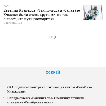
КХЛ
Евгений Кузнецов: «Эти полгода в «Салавате
Юлаеве» были очень крутыми, но так
бывает, что пути расходятся»
1 августа 11:33
ЕЩЕ
ХОККЕЙ
СКА подписал контракт с экс‑защитником «Сан‑Хосе»
Кныжовым
Нападающему «Вашингтона» Овечкину вручили
статуэтку «Серебряная лань»