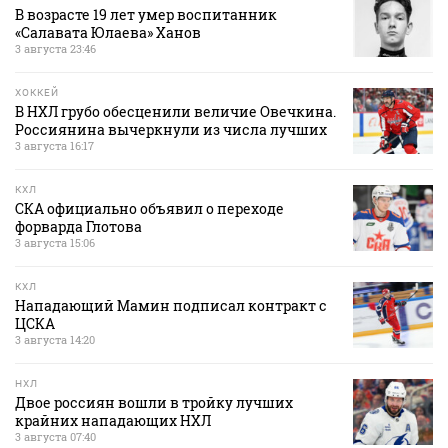
В возрасте 19 лет умер воспитанник
«Салавата Юлаева» Ханов
3 августа 23:46
ХОККЕЙ
В НХЛ грубо обесценили величие Овечкина.
Россиянина вычеркнули из числа лучших
3 августа 16:17
КХЛ
СКА официально объявил о переходе
форварда Глотова
3 августа 15:06
КХЛ
Нападающий Мамин подписал контракт с
ЦСКА
3 августа 14:20
НХЛ
Двое россиян вошли в тройку лучших
крайних нападающих НХЛ
3 августа 07:40