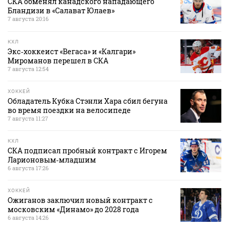
СКА обменял канадского нападающего
Бландизи в «Салават Юлаев»
7 августа 20:16
КХЛ
Экс‑хоккеист «Вегаса» и «Калгари»
Мироманов перешел в СКА
7 августа 12:54
ХОККЕЙ
Обладатель Кубка Стэнли Хара сбил бегуна
во время поездки на велосипеде
7 августа 11:27
КХЛ
СКА подписал пробный контракт с Игорем
Ларионовым‑младшим
6 августа 17:26
ХОККЕЙ
Ожиганов заключил новый контракт с
московским «Динамо» до 2028 года
6 августа 14:26