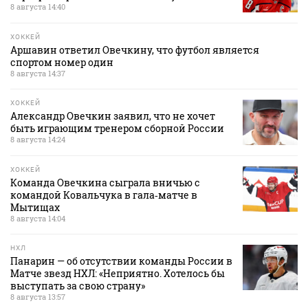
8 августа 14:40
ХОККЕЙ
Аршавин ответил Овечкину, что футбол является
спортом номер один
8 августа 14:37
ХОККЕЙ
Александр Овечкин заявил, что не хочет
быть играющим тренером сборной России
8 августа 14:24
ХОККЕЙ
Команда Овечкина сыграла вничью с
командой Ковальчука в гала‑матче в
Мытищах
8 августа 14:04
НХЛ
Панарин — об отсутствии команды России в
Матче звезд НХЛ: «Неприятно. Хотелось бы
выступать за свою страну»
8 августа 13:57