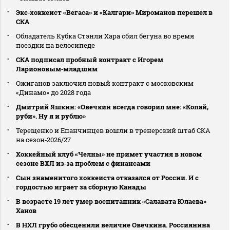
Экс‑хоккеист «Вегаса» и «Калгари» Мироманов перешел в
СКА
Обладатель Кубка Стэнли Хара сбил бегуна во время
поездки на велосипеде
СКА подписал пробный контракт с Игорем
Ларионовым‑младшим
Ожиганов заключил новый контракт с московским
«Динамо» до 2028 года
Дмитрий Яшкин: «Овечкин всегда говорил мне: «Копай,
руби». Ну я и рублю»
Терещенко и Епанчинцев вошли в тренерский штаб СКА
на сезон‑2026/27
Хоккейный клуб «Челны» не примет участия в новом
сезоне ВХЛ из‑за проблем с финансами
Сын знаменитого хоккеиста отказался от России. И с
гордостью играет за сборную Канады
В возрасте 19 лет умер воспитанник «Салавата Юлаева»
Ханов
В НХЛ грубо обесценили величие Овечкина. Россиянина