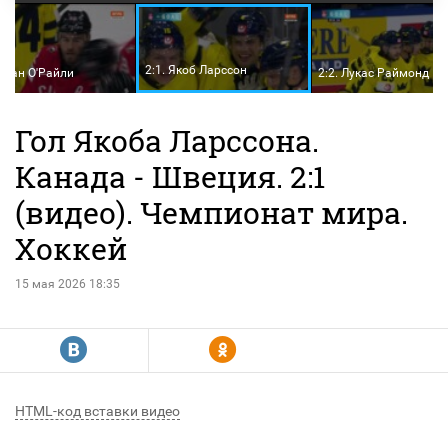
2:1. Якоб Ларссон
Райан О'Райли
2:2. Лукас Раймонд
Гол Якоба Ларссона.
Канада - Швеция. 2:1
(видео). Чемпионат мира.
Хоккей
15 мая 2026 18:35
R
Y
HTML-код вставки видео