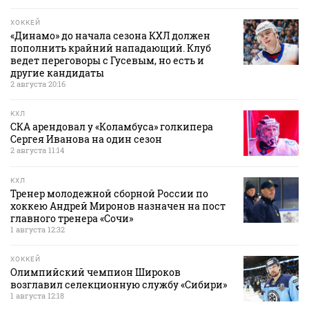
ХОККЕЙ
«Динамо» до начала сезона КХЛ должен
пополнить крайний нападающий. Клуб
ведет переговоры с Гусевым, но есть и
другие кандидаты
2 августа 20:16
КХЛ
СКА арендовал у «Коламбуса» голкипера
Сергея Иванова на один сезон
2 августа 11:14
КХЛ
Тренер молодежной сборной России по
хоккею Андрей Миронов назначен на пост
главного тренера «Сочи»
1 августа 12:32
ХОККЕЙ
Олимпийский чемпион Широков
возглавил селекционную службу «Сибири»
1 августа 12:18