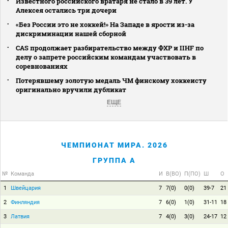
Известного российского вратаря не стало в 39 лет. У
Алексея остались три дочери
«Без России это не хоккей!» На Западе в ярости из-за
дискриминации нашей сборной
CAS продолжает разбирательство между ФХР и IIHF по
делу о запрете российским командам участвовать в
соревнованиях
Потерявшему золотую медаль ЧМ финскому хоккеисту
оригинально вручили дубликат
ЕЩЕ
ЧЕМПИОНАТ МИРА. 2026
ГРУППА A
№
Команда
И
В(ВО)
П(ПО)
Ш
О
1
Швейцария
7
7(0)
0(0)
39-7
21
2
Финляндия
7
6(0)
1(0)
31-11
18
3
Латвия
7
4(0)
3(0)
24-17
12