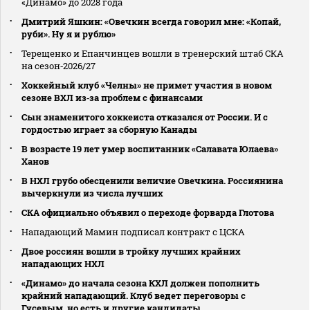
«Динамо» до 2028 года
Дмитрий Яшкин: «Овечкин всегда говорил мне: «Копай,
руби». Ну я и рублю»
Терещенко и Епанчинцев вошли в тренерский штаб СКА
на сезон‑2026/27
Хоккейный клуб «Челны» не примет участия в новом
сезоне ВХЛ из‑за проблем с финансами
Сын знаменитого хоккеиста отказался от России. И с
гордостью играет за сборную Канады
В возрасте 19 лет умер воспитанник «Салавата Юлаева»
Ханов
В НХЛ грубо обесценили величие Овечкина. Россиянина
вычеркнули из числа лучших
СКА официально объявил о переходе форварда Глотова
Нападающий Мамин подписал контракт с ЦСКА
Двое россиян вошли в тройку лучших крайних
нападающих НХЛ
«Динамо» до начала сезона КХЛ должен пополнить
крайний нападающий. Клуб ведет переговоры с
Гусевым, но есть и другие кандидаты