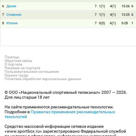
6
Дания
7
1(1)
4(1)
15-26
6
7
Словения
7
1(1)
4(1)
13-25
6
8
Италия
7
0(0)
6(1)
5-28
1
Помощь
Обратная связь
О портале
Реклама на портале
Пользовательское соглашение
Охрана труда
Политика обработки персональных данных
© ООО «Национальный спортивный телеканал» 2007 — 2026.
Для лиц старше 18 лет
На сайте применяются рекомендательные технологии.
Подробнее в
Правилах применения рекомендательных
технологий
Средство массовой информации сетевое издание
«www.sportbox.ru» зарегистрировано Федеральной службой