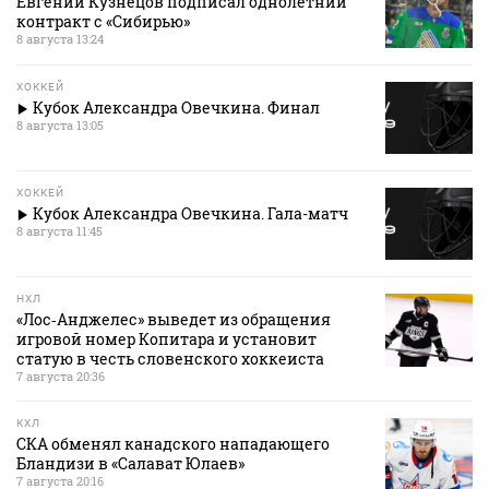
Евгений Кузнецов подписал однолетний
контракт с «Сибирью»
8 августа 13:24
ХОККЕЙ
Кубок Александра Овечкина. Финал
8 августа 13:05
ХОККЕЙ
Кубок Александра Овечкина. Гала-матч
8 августа 11:45
НХЛ
«Лос‑Анджелес» выведет из обращения
игровой номер Копитара и установит
статую в честь словенского хоккеиста
7 августа 20:36
КХЛ
СКА обменял канадского нападающего
Бландизи в «Салават Юлаев»
7 августа 20:16