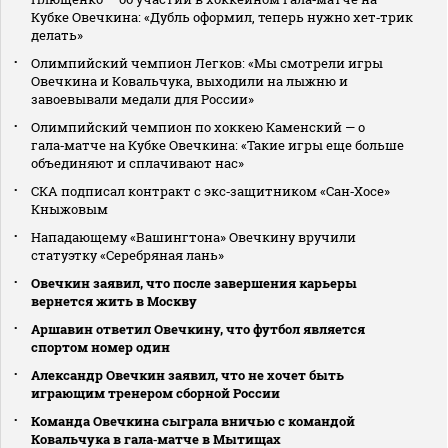
Кубке Овечкина: «Дубль оформил, теперь нужно хет‑трик
делать»
Олимпийский чемпион Легков: «Мы смотрели игры
Овечкина и Ковальчука, выходили на лыжню и
завоевывали медали для России»
Олимпийский чемпион по хоккею Каменский — о
гала‑матче на Кубке Овечкина: «Такие игры еще больше
объединяют и сплачивают нас»
СКА подписал контракт с экс‑защитником «Сан‑Хосе»
Кныжовым
Нападающему «Вашингтона» Овечкину вручили
статуэтку «Серебряная лань»
Овечкин заявил, что после завершения карьеры
вернется жить в Москву
Аршавин ответил Овечкину, что футбол является
спортом номер один
Александр Овечкин заявил, что не хочет быть
играющим тренером сборной России
Команда Овечкина сыграла вничью с командой
Ковальчука в гала‑матче в Мытищах