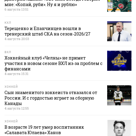
мне: «Копай, руби». Ну я и рублю»
6 августа 13:51
КХЛ
Терещенко и Епанчинцев вошли в
тренерский штаб СКА на сезон‑2026/27
4 августа 20:03
ВХЛ
Хоккейный клуб «Челны» не примет
участия в новом сезоне ВХЛ из‑за проблем с
финансами
4 августа 15:31
ХОККЕЙ
Сын знаменитого хоккеиста отказался от
России. И с гордостью играет за сборную
Канады
4 августа 12:55
ХОККЕЙ
В возрасте 19 лет умер воспитанник
«Салавата Юлаева» Ханов