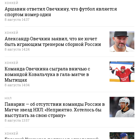
ХОККЕЙ
Аршавин ответил Овечкину, что футбол является
спортом номер один
8 августа 14:37
ХОККЕЙ
Александр Овечкин заявил, что не хочет
быть играющим тренером сборной России
8 августа 14:24
ХОККЕЙ
Команда Овечкина сыграла вничью с
командой Ковальчука в гала‑матче в
Мытищах
8 августа 14:04
НХЛ
Панарин — об отсутствии команды России в
Матче звезд НХЛ: «Неприятно. Хотелось бы
выступать за свою страну»
8 августа 13:57
ХОККЕЙ