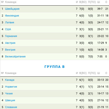
№
Команда
И
В(ВО)
П(ПО)
Ш
О
1
Швейцария
7
7(0)
0(0)
39-7
21
2
Финляндия
7
6(0)
1(0)
31-11
18
3
Латвия
7
4(0)
3(0)
24-17
12
4
США
7
3(1)
3(0)
25-21
11
5
Германия
7
3(0)
3(1)
23-22
10
6
Австрия
7
3(0)
4(0)
17-29
9
7
Венгрия
7
1(0)
6(0)
14-38
3
8
Великобритания
7
0(0)
7(0)
7-35
0
ГРУППА B
№
Команда
И
В(ВО)
П(ПО)
Ш
О
1
Канада
7
6(1)
0(0)
33-13
20
2
Норвегия
7
4(1)
1(1)
25-14
15
3
Чехия
7
4(0)
2(1)
19-17
13
4
Швеция
7
4(0)
3(0)
27-16
12
5
Словакия
7
3(1)
3(0)
21-19
11