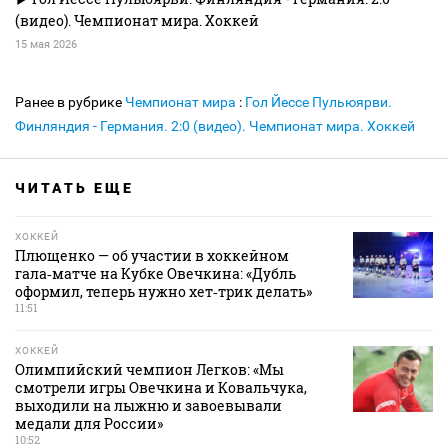
(видео). Чемпионат мира. Хоккей
15 мая 2026
Ранее в рубрике
Чемпионат мира
:
Гол Йессе Пульюярви.
Финляндия - Германия. 2:0 (видео). Чемпионат мира. Хоккей
ЧИТАТЬ ЕЩЕ
ХОККЕЙ
Плющенко — об участии в хоккейном
гала‑матче на Кубке Овечкина: «Дубль
оформил, теперь нужно хет‑трик делать»
11:51
ХОККЕЙ
Олимпийский чемпион Легков: «Мы
смотрели игры Овечкина и Ковальчука,
выходили на лыжню и завоевывали
медали для России»
10:52