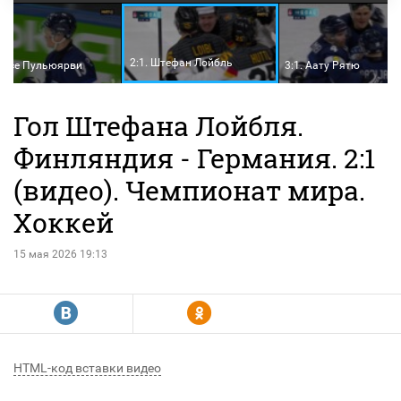
2:1. Штефан Лойбль
Йессе Пульюярви
3:1. Аату Рятю
Гол Штефана Лойбля.
Финляндия - Германия. 2:1
(видео). Чемпионат мира.
Хоккей
15 мая 2026 19:13
R
Y
HTML-код вставки видео