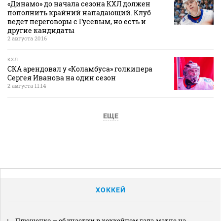
«Динамо» до начала сезона КХЛ должен
пополнить крайний нападающий. Клуб
ведет переговоры с Гусевым, но есть и
другие кандидаты
2 августа 20:16
КХЛ
СКА арендовал у «Коламбуса» голкипера
Сергея Иванова на один сезон
2 августа 11:14
ЕЩЕ
ХОККЕЙ
Плющенко — об участии в хоккейном гала‑матче на