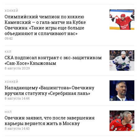
ХОККЕЙ
Олимпийский чемпион по хоккею
Каменский — о гала‑матче на Кубке
Овечкина: «Такие игры еще больше
объединяют и сплачивают нас»
09:42
КХЛ
СКА подписал контракт с экс‑защитником
«Сан‑Хосе» Кныжовым
8 августа 20:29
ХОККЕЙ
Нападающему «Вашингтона» Овечкину
вручили статуэтку «Серебряная лань»
8 августа 14:44
НХЛ
Овечкин заявил, что после завершения
карьеры вернется жить в Москву
8 августа 14:40