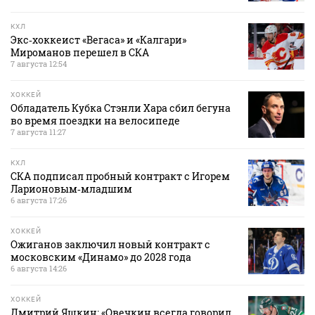
КХЛ
Экс‑хоккеист «Вегаса» и «Калгари»
Мироманов перешел в СКА
7 августа 12:54
ХОККЕЙ
Обладатель Кубка Стэнли Хара сбил бегуна
во время поездки на велосипеде
7 августа 11:27
КХЛ
СКА подписал пробный контракт с Игорем
Ларионовым‑младшим
6 августа 17:26
ХОККЕЙ
Ожиганов заключил новый контракт с
московским «Динамо» до 2028 года
6 августа 14:26
ХОККЕЙ
Дмитрий Яшкин: «Овечкин всегда говорил