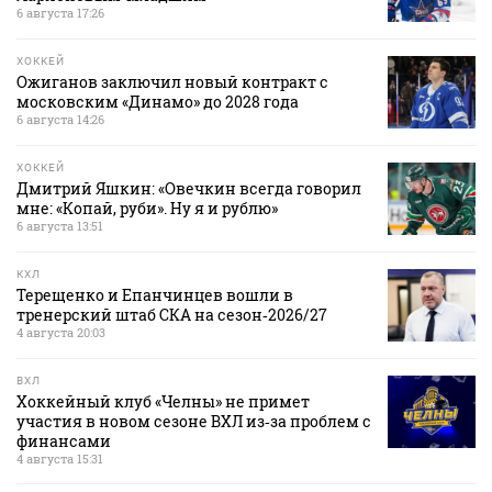
6 августа 17:26
ХОККЕЙ
Ожиганов заключил новый контракт с
московским «Динамо» до 2028 года
6 августа 14:26
ХОККЕЙ
Дмитрий Яшкин: «Овечкин всегда говорил
мне: «Копай, руби». Ну я и рублю»
6 августа 13:51
КХЛ
Терещенко и Епанчинцев вошли в
тренерский штаб СКА на сезон‑2026/27
4 августа 20:03
ВХЛ
Хоккейный клуб «Челны» не примет
участия в новом сезоне ВХЛ из‑за проблем с
финансами
4 августа 15:31