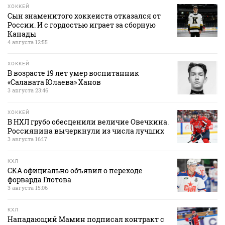
ХОККЕЙ
Сын знаменитого хоккеиста отказался от
России. И с гордостью играет за сборную
Канады
4 августа 12:55
ХОККЕЙ
В возрасте 19 лет умер воспитанник
«Салавата Юлаева» Ханов
3 августа 23:46
ХОККЕЙ
В НХЛ грубо обесценили величие Овечкина.
Россиянина вычеркнули из числа лучших
3 августа 16:17
КХЛ
СКА официально объявил о переходе
форварда Глотова
3 августа 15:06
КХЛ
Нападающий Мамин подписал контракт с