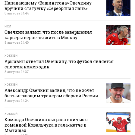
Нападающему «Вашингтона» Овечкину
вручили статуэтку «Серебряная лань»
8 августа 14:44
НХЛ
Овечкин заявил, что после завершения
карьеры вернется жить в Москву
8 августа 14:40
ХОККЕЙ
Аршавин ответил Овечкину, что футбол является
спортом номер один
8 августа 14:37
ХОККЕЙ
Александр Овечкин заявил, что не хочет
быть играющим тренером сборной России
8 августа 14:24
ХОККЕЙ
Команда Овечкина сыграла вничью с
командой Ковальчука в гала‑матче в
Мытищах