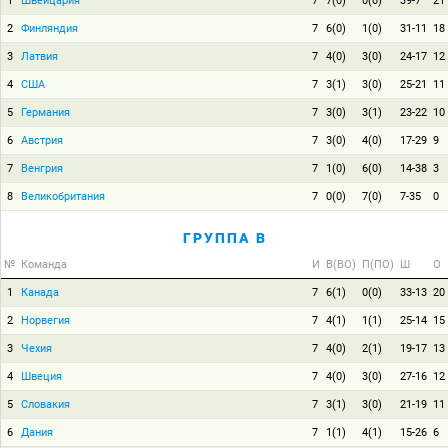
1
Швейцария
7
7(0)
0(0)
39-7
21
2
Финляндия
7
6(0)
1(0)
31-11
18
3
Латвия
7
4(0)
3(0)
24-17
12
4
США
7
3(1)
3(0)
25-21
11
5
Германия
7
3(0)
3(1)
23-22
10
6
Австрия
7
3(0)
4(0)
17-29
9
7
Венгрия
7
1(0)
6(0)
14-38
3
8
Великобритания
7
0(0)
7(0)
7-35
0
ГРУППА B
№
Команда
И
В(ВО)
П(ПО)
Ш
О
1
Канада
7
6(1)
0(0)
33-13
20
2
Норвегия
7
4(1)
1(1)
25-14
15
3
Чехия
7
4(0)
2(1)
19-17
13
4
Швеция
7
4(0)
3(0)
27-16
12
5
Словакия
7
3(1)
3(0)
21-19
11
6
Дания
7
1(1)
4(1)
15-26
6