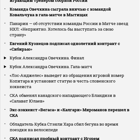
играющим тренером сборной России
Команда Овечкина сыграла вничью с командой
Ковальчука в гала‑матче в Мытищах
Панарин — об отсутствии команды России в Матче звезд
НХЛ: «Неприятно. Хотелось бы выступать за свою
страну»
Евгений Кузнецов подписал однолетний контракт с
«Сибирью»
Кубок Александра Овечкина. Финал
Кубок Александра Овечкина. Гала-матч
«Лос‑Анджелес» выведет из обращения игровой номер
Копитара и установит статую в честь словенского
хоккеиста
СКА обменял канадского нападающего Бландизи в
«Салават Юлаев»
Экс‑хоккеист «Вегаса» и «Калгари» Мироманов перешел в
СКА
Обладатель Кубка Стэнли Хара сбил бегуна во время
поездки на велосипеде
СКА подписал пробный контракт с Игорем