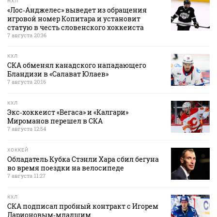
НХЛ
«Лос‑Анджелес» выведет из обращения
игровой номер Копитара и установит
статую в честь словенского хоккеиста
7 августа 20:36
КХЛ
СКА обменял канадского нападающего
Бландизи в «Салават Юлаев»
7 августа 20:16
КХЛ
Экс‑хоккеист «Вегаса» и «Калгари»
Мироманов перешел в СКА
7 августа 12:54
ХОККЕЙ
Обладатель Кубка Стэнли Хара сбил бегуна
во время поездки на велосипеде
7 августа 11:27
КХЛ
СКА подписал пробный контракт с Игорем
Ларионовым‑младшим