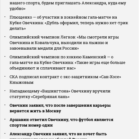
нашего спорта, будем приглашать Александра, куда ему
удобно»
Плющенко — об участии в хоккейном гала‑матче на
Кубке Овечкина: «Дубль оформил, теперь нужно хет‑трик
делать»
Олимпийский чемпион Легков: «Мы смотрели игры
Овечкина и Ковальчука, выходили на лыжню и
завоевывали медали для России»
Олимпийский чемпион по хоккею Каменский — о
гала‑матче на Кубке Овечкина: «Такие игры еще больше
объединяют и сплачивают нас»
СКА подписал контракт с экс‑защитником «Сан‑Хосе»
Кныжовым
Нападающему «Вашингтона» Овечкину вручили
статуэтку «Серебряная лань»
Овечкин заявил, что после завершения карьеры
вернется жить в Москву
Аршавин ответил Овечкину, что футбол является
спортом номер один
Александр Овечкин заявил, что не хочет быть