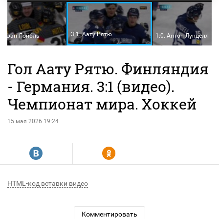
3:1. Аату Рятю
Штефан Лойбль
1:0. Антон Лунделл
Гол Аату Рятю. Финляндия
- Германия. 3:1 (видео).
Чемпионат мира. Хоккей
15 мая 2026 19:24
R
Y
HTML-код вставки видео
Комментировать