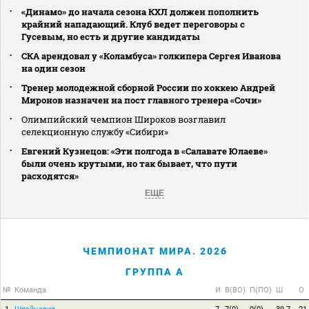
«Динамо» до начала сезона КХЛ должен пополнить
крайний нападающий. Клуб ведет переговоры с
Гусевым, но есть и другие кандидаты
СКА арендовал у «Коламбуса» голкипера Сергея Иванова
на один сезон
Тренер молодежной сборной России по хоккею Андрей
Миронов назначен на пост главного тренера «Сочи»
Олимпийский чемпион Широков возглавил
селекционную службу «Сибири»
Евгений Кузнецов: «Эти полгода в «Салавате Юлаеве»
были очень крутыми, но так бывает, что пути
расходятся»
ЕЩЕ
ЧЕМПИОНАТ МИРА. 2026
ГРУППА A
№
Команда
И
В(ВО)
П(ПО)
Ш
О