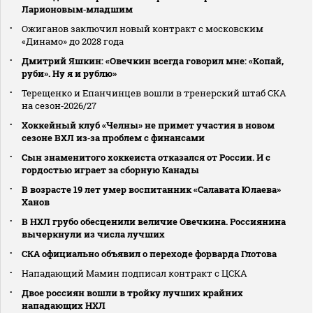
Ларионовым‑младшим
Ожиганов заключил новый контракт с московским
«Динамо» до 2028 года
Дмитрий Яшкин: «Овечкин всегда говорил мне: «Копай,
руби». Ну я и рублю»
Терещенко и Епанчинцев вошли в тренерский штаб СКА
на сезон‑2026/27
Хоккейный клуб «Челны» не примет участия в новом
сезоне ВХЛ из‑за проблем с финансами
Сын знаменитого хоккеиста отказался от России. И с
гордостью играет за сборную Канады
В возрасте 19 лет умер воспитанник «Салавата Юлаева»
Ханов
В НХЛ грубо обесценили величие Овечкина. Россиянина
вычеркнули из числа лучших
СКА официально объявил о переходе форварда Глотова
Нападающий Мамин подписал контракт с ЦСКА
Двое россиян вошли в тройку лучших крайних
нападающих НХЛ