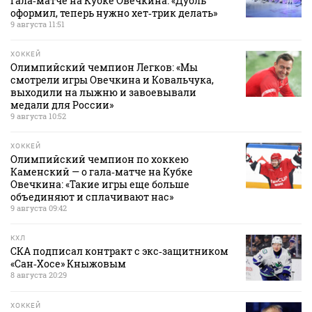
гала‑матче на Кубке Овечкина: «Дубль
оформил, теперь нужно хет‑трик делать»
9 августа 11:51
ХОККЕЙ
Олимпийский чемпион Легков: «Мы
смотрели игры Овечкина и Ковальчука,
выходили на лыжню и завоевывали
медали для России»
9 августа 10:52
ХОККЕЙ
Олимпийский чемпион по хоккею
Каменский — о гала‑матче на Кубке
Овечкина: «Такие игры еще больше
объединяют и сплачивают нас»
9 августа 09:42
КХЛ
СКА подписал контракт с экс‑защитником
«Сан‑Хосе» Кныжовым
8 августа 20:29
ХОККЕЙ