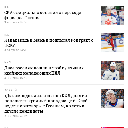
КХЛ
СКА официально объявил о переходе
форварда Глотова
3 августа 15:06
КХЛ
Нападающий Мамин подписал контракт с
ЦСКА
3 августа 14:20
НХЛ
Двое россиян вошли в тройку лучших
крайних нападающих НХЛ
3 августа 07:40
ХОККЕЙ
«Динамо» до начала сезона КХЛ должен
пополнить крайний нападающий. Клуб
ведет переговоры с Гусевым, но есть и
другие кандидаты
2 августа 20:16
КХЛ