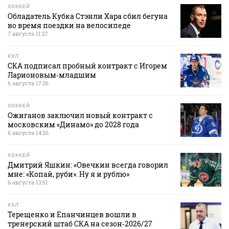
ХОККЕЙ
Обладатель Кубка Стэнли Хара сбил бегуна
во время поездки на велосипеде
7 августа 11:27
КХЛ
СКА подписал пробный контракт с Игорем
Ларионовым‑младшим
6 августа 17:26
ХОККЕЙ
Ожиганов заключил новый контракт с
московским «Динамо» до 2028 года
6 августа 14:26
ХОККЕЙ
Дмитрий Яшкин: «Овечкин всегда говорил
мне: «Копай, руби». Ну я и рублю»
6 августа 13:51
КХЛ
Терещенко и Епанчинцев вошли в
тренерский штаб СКА на сезон‑2026/27