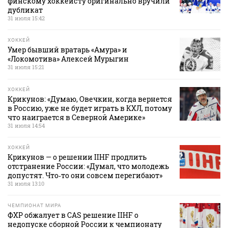
финскому хоккеисту оригинально вручили
дубликат
31 июля 15:42
ХОККЕЙ
Умер бывший вратарь «Амура» и
«Локомотива» Алексей Мурыгин
31 июля 15:21
ХОККЕЙ
Крикунов: «Думаю, Овечкин, когда вернется
в Россию, уже не будет играть в КХЛ, потому
что наиграется в Северной Америке»
31 июля 14:54
ХОККЕЙ
Крикунов — о решении IIHF продлить
отстранение России: «Думал, что молодежь
допустят. Что‑то они совсем перегибают»
31 июля 13:10
ЧЕМПИОНАТ МИРА
ФХР обжалует в CAS решение IIHF о
недопуске сборной России к чемпионату