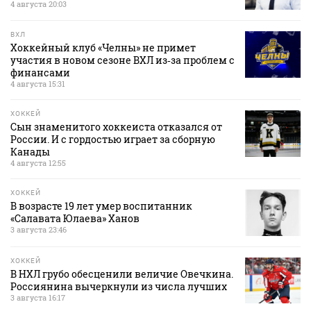
4 августа 20:03
ВХЛ
Хоккейный клуб «Челны» не примет
участия в новом сезоне ВХЛ из‑за проблем с
финансами
4 августа 15:31
ХОККЕЙ
Сын знаменитого хоккеиста отказался от
России. И с гордостью играет за сборную
Канады
4 августа 12:55
ХОККЕЙ
В возрасте 19 лет умер воспитанник
«Салавата Юлаева» Ханов
3 августа 23:46
ХОККЕЙ
В НХЛ грубо обесценили величие Овечкина.
Россиянина вычеркнули из числа лучших
3 августа 16:17