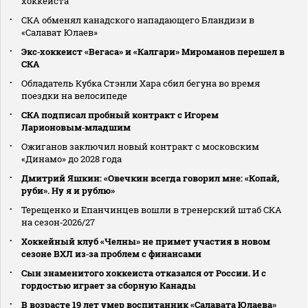
хоккеиста
СКА обменял канадского нападающего Бландизи в
«Салават Юлаев»
Экс‑хоккеист «Вегаса» и «Калгари» Мироманов перешел в
СКА
Обладатель Кубка Стэнли Хара сбил бегуна во время
поездки на велосипеде
СКА подписал пробный контракт с Игорем
Ларионовым‑младшим
Ожиганов заключил новый контракт с московским
«Динамо» до 2028 года
Дмитрий Яшкин: «Овечкин всегда говорил мне: «Копай,
руби». Ну я и рублю»
Терещенко и Епанчинцев вошли в тренерский штаб СКА
на сезон‑2026/27
Хоккейный клуб «Челны» не примет участия в новом
сезоне ВХЛ из‑за проблем с финансами
Сын знаменитого хоккеиста отказался от России. И с
гордостью играет за сборную Канады
В возрасте 19 лет умер воспитанник «Салавата Юлаева»