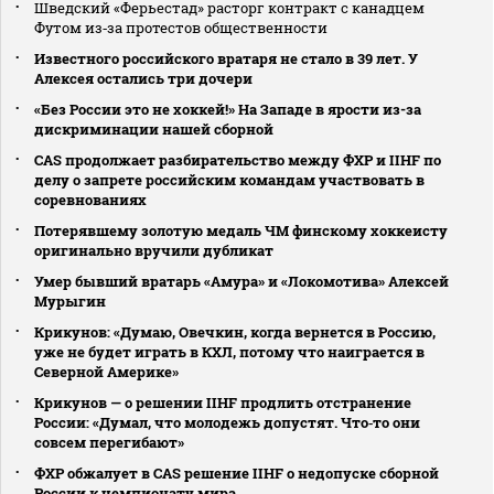
Шведский «Ферьестад» расторг контракт с канадцем
Футом из‑за протестов общественности
Известного российского вратаря не стало в 39 лет. У
Алексея остались три дочери
«Без России это не хоккей!» На Западе в ярости из-за
дискриминации нашей сборной
CAS продолжает разбирательство между ФХР и IIHF по
делу о запрете российским командам участвовать в
соревнованиях
Потерявшему золотую медаль ЧМ финскому хоккеисту
оригинально вручили дубликат
Умер бывший вратарь «Амура» и «Локомотива» Алексей
Мурыгин
Крикунов: «Думаю, Овечкин, когда вернется в Россию,
уже не будет играть в КХЛ, потому что наиграется в
Северной Америке»
Крикунов — о решении IIHF продлить отстранение
России: «Думал, что молодежь допустят. Что‑то они
совсем перегибают»
ФХР обжалует в CAS решение IIHF о недопуске сборной
России к чемпионату мира