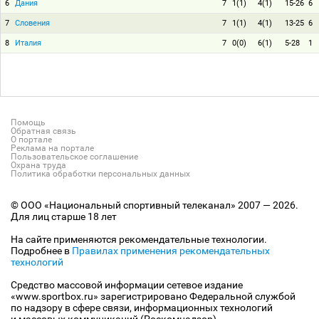
6
Дания
7
1(1)
4(1)
15-26
6
7
Словения
7
1(1)
4(1)
13-25
6
8
Италия
7
0(0)
6(1)
5-28
1
Помощь
Обратная связь
О портале
Реклама на портале
Пользовательское соглашение
Охрана труда
Политика обработки персональных данных
© ООО «Национальный спортивный телеканал» 2007 — 2026.
Для лиц старше 18 лет
На сайте применяются рекомендательные технологии.
Подробнее в
Правилах применения рекомендательных
технологий
Средство массовой информации сетевое издание
«www.sportbox.ru» зарегистрировано Федеральной службой
по надзору в сфере связи, информационных технологий
и массовых коммуникаций (Роскомнадзор).