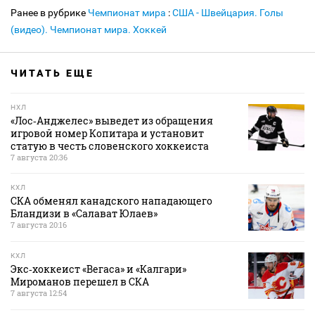
Ранее в рубрике
Чемпионат мира
:
США - Швейцария. Голы
(видео). Чемпионат мира. Хоккей
ЧИТАТЬ ЕЩЕ
НХЛ
«Лос‑Анджелес» выведет из обращения
игровой номер Копитара и установит
статую в честь словенского хоккеиста
7 августа 20:36
КХЛ
СКА обменял канадского нападающего
Бландизи в «Салават Юлаев»
7 августа 20:16
КХЛ
Экс‑хоккеист «Вегаса» и «Калгари»
Мироманов перешел в СКА
7 августа 12:54