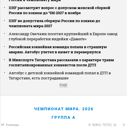
IIHF рассмотрит вопрос с допуском женской сборной
России по хоккею до ЧМ‑2027 в ноябре
IIHF не допустила сборную России по хоккею до
чемпионата мира‑2027
Александр Овечкин посетил крупнейший в Европе завод
глубокой переработки индейки «Дамате»
Российская хоккейная команда попала в страшную
аварию. Автобус улетел в кювет и перевернулся
В Минспорте Татарстана рассказали о характере травм
госпитализированных хоккеистов после ДТП
Автобус с детской хоккейной командой попал в ДТП в
Татарстане, есть пострадавшие
ЕЩЕ
ЧЕМПИОНАТ МИРА. 2026
ГРУППА A
№
Команда
И
В(ВО)
П(ПО)
Ш
О