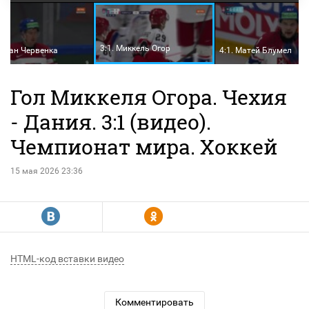
3:1. Миккель Огор
Роман Червенка
4:1. Матей Блумел
Гол Миккеля Огора. Чехия
- Дания. 3:1 (видео).
Чемпионат мира. Хоккей
15 мая 2026 23:36
R
Y
HTML-код вставки видео
Комментировать