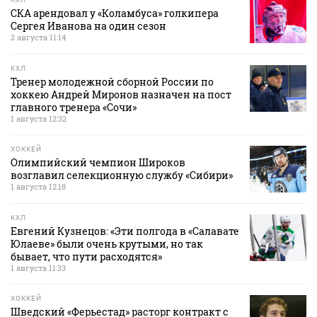
СКА арендовал у «Коламбуса» голкипера
Сергея Иванова на один сезон
2 августа 11:14
КХЛ
Тренер молодежной сборной России по
хоккею Андрей Миронов назначен на пост
главного тренера «Сочи»
1 августа 12:32
ХОККЕЙ
Олимпийский чемпион Широков
возглавил селекционную службу «Сибири»
1 августа 12:18
КХЛ
Евгений Кузнецов: «Эти полгода в «Салавате
Юлаеве» были очень крутыми, но так
бывает, что пути расходятся»
1 августа 11:33
ХОККЕЙ
Шведский «Ферьестад» расторг контракт с