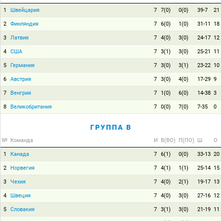
1
Швейцария
7
7(0)
0(0)
39-7
21
2
Финляндия
7
6(0)
1(0)
31-11
18
3
Латвия
7
4(0)
3(0)
24-17
12
4
США
7
3(1)
3(0)
25-21
11
5
Германия
7
3(0)
3(1)
23-22
10
6
Австрия
7
3(0)
4(0)
17-29
9
7
Венгрия
7
1(0)
6(0)
14-38
3
8
Великобритания
7
0(0)
7(0)
7-35
0
ГРУППА B
№
Команда
И
В(ВО)
П(ПО)
Ш
О
1
Канада
7
6(1)
0(0)
33-13
20
2
Норвегия
7
4(1)
1(1)
25-14
15
3
Чехия
7
4(0)
2(1)
19-17
13
4
Швеция
7
4(0)
3(0)
27-16
12
5
Словакия
7
3(1)
3(0)
21-19
11