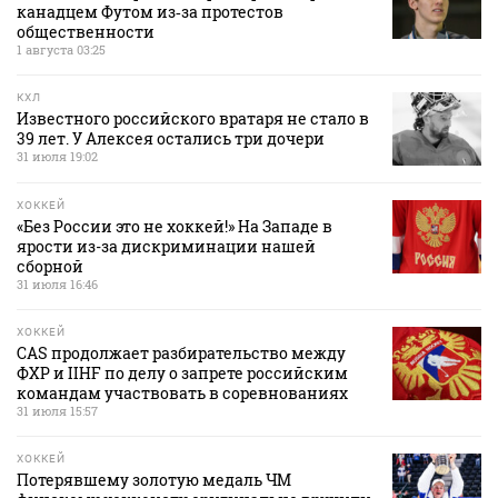
канадцем Футом из‑за протестов
общественности
1 августа 03:25
КХЛ
Известного российского вратаря не стало в
39 лет. У Алексея остались три дочери
31 июля 19:02
ХОККЕЙ
«Без России это не хоккей!» На Западе в
ярости из-за дискриминации нашей
сборной
31 июля 16:46
ХОККЕЙ
CAS продолжает разбирательство между
ФХР и IIHF по делу о запрете российским
командам участвовать в соревнованиях
31 июля 15:57
ХОККЕЙ
Потерявшему золотую медаль ЧМ