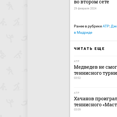
во втором сете
29 февраля 2024
Ранее в рубрике
ATP
:
Джо
в Мадриде
ЧИТАТЬ ЕЩЕ
ATP
Медведев не смог
теннисного турни
03:52
ATP
Хачанов проиграл
теннисного «Маст
03:09