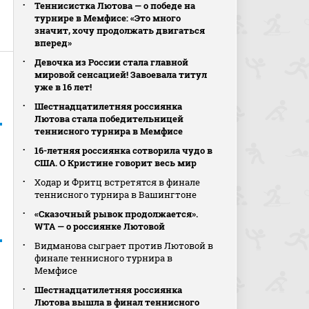
Теннисистка Лютова — о победе на
турнире в Мемфисе: «Это много
значит, хочу продолжать двигаться
вперед»
Девочка из России стала главной
мировой сенсацией! Завоевала титул
уже в 16 лет!
Шестнадцатилетняя россиянка
Лютова стала победительницей
теннисного турнира в Мемфисе
16-летняя россиянка сотворила чудо в
США. О Кристине говорит весь мир
Ходар и Фритц встретятся в финале
теннисного турнира в Вашингтоне
«Сказочный рывок продолжается».
WTA — о россиянке Лютовой
Видманова сыграет против Лютовой в
финале теннисного турнира в
Мемфисе
Шестнадцатилетняя россиянка
Лютова вышла в финал теннисного