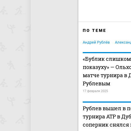
ПО ТЕМЕ
Андрей Рублёв
Алексан
«Бублик слишком
показуху» — Ольх
матче турнира в 
Рублевым
17 февраля 2025
Рублев вышел в 
турнира ATP в Дуб
соперник снялся 