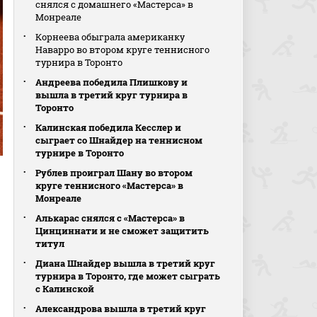
снялся с домашнего «Мастерса» в
Монреале
Корнеева обыграла американку
Наварро во втором круге теннисного
турнира в Торонто
Андреева победила Плишкову и
вышла в третий круг турнира в
Торонто
Калинская победила Кесслер и
сыграет со Шнайдер на теннисном
турнире в Торонто
Рублев проиграл Шану во втором
круге теннисного «Мастерса» в
Монреале
Алькарас снялся с «Мастерса» в
Цинциннати и не сможет защитить
титул
Диана Шнайдер вышла в третий круг
турнира в Торонто, где может сыграть
с Калинской
Александрова вышла в третий круг