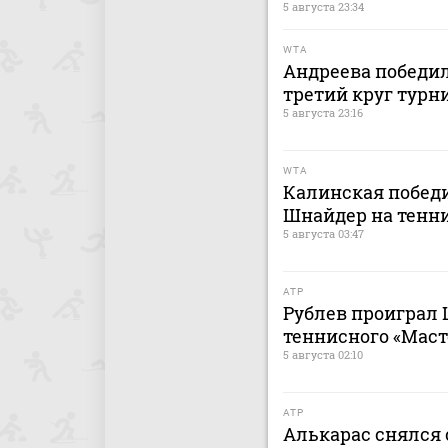
5 августа 23:34
WTA
Андреева победи
третий круг турн
5 августа 23:16
WTA
Калинская победи
Шнайдер на тенни
5 августа 03:47
ATP
Рублев проиграл 
теннисного «Маст
5 августа 02:10
ATP
Алькарас снялся 