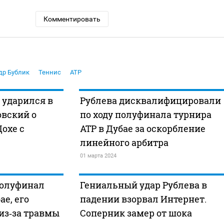
Комментировать
др Бублик
Теннис
ATP
 ударился в
Рублева дисквалифицировали
овский о
по ходу полуфинала турнира
Дохе с
ATP в Дубае за оскорбление
линейного арбитра
01 марта 2024
полуфинал
Гениальный удар Рублева в
ае, его
падении взорвал Интернет.
из‑за травмы
Соперник замер от шока