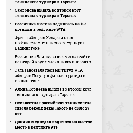
теннисного турнира в Торонто
Самсонова вышла во второй круг
теннисного турнира в Торонто
Россиянка Лютова поднялась на 103
позиции в рейтинге WTA
Фритц обыграл Ходара и стал
победителем теннисного турнира в
Вашингтоне
Россиянка Блинкова не смогла выйти
во второй круг «тысячника» в Торонто
Эала завоевала первый титул WTA,
обыграв Пегулу в финале турнира в
Вашингтоне
Алина Корнеева вышла во второй круг
теннисного турнира в Торонто
Неизвестная российская теннисистка
снесла рекорд века! Такого не было 29
лет
Даниил Медведев поднялся на шестое
место в рейтинге АТР