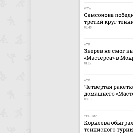
WTA
Самсонова побед
третий круг тенн
02:45
ATP
Зверев не смог в
«Мастерса» в Мон
01:27
ATP
Четвертая ракетк
домашнего «Маст
00:18
ТЕННИС
Корнеева обыграл
теннисного турни