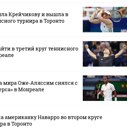
ила Крейчикову и вышла в
исного турнира в Торонто
ыйти в третий круг теннисного
реале
а мира Оже‑Аляссим снялся с
ерса» в Монреале
а американку Наварро во втором круге
ра в Торонто