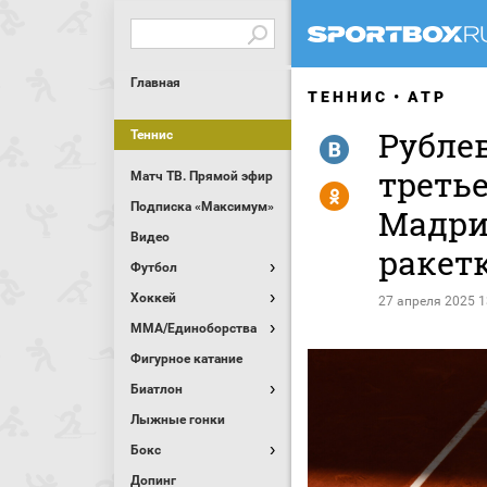
Главная
ТЕННИС
ATP
Рубле
Теннис
R
третье
Матч ТВ. Прямой эфир
Y
Подписка «Максимум»
Мадри
Видео
ракет
Футбол
Хоккей
27 апреля 2025 1
MMA/Единоборства
Фигурное катание
Биатлон
Лыжные гонки
Бокс
Допинг