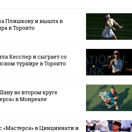
ла Плишкову и вышла в
ира в Торонто
ла Кесслер и сыграет со
сном турнире в Торонто
Шану во втором круге
ерса» в Монреале
с «Мастерса» в Цинциннати и