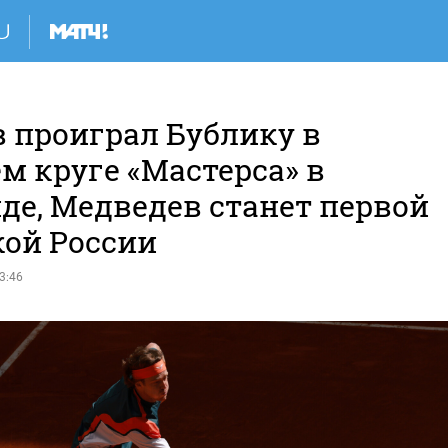
в проиграл Бублику в
м круге «Мастерса» в
де, Медведев станет первой
кой России
3:46