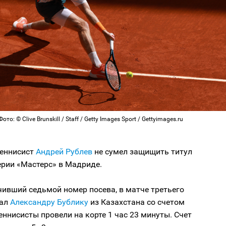
то: © Clive Brunskill / Staff / Getty Images Sport / Gettyimages.ru
теннисист
Андрей Рублев
не сумел защищить титул
ерии «Мастерс» в Мадриде.
чивший седьмой номер посева, в матче третьего
рал
Александру Бублику
из Казахстана со счетом
. Теннисисты провели на корте 1 час 23 минуты. Счет