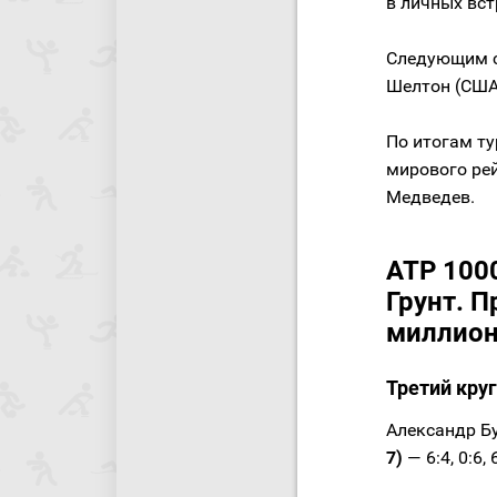
в личных вст
Следующим с
Шелтон (США,
По итогам ту
мирового рей
Медведев.
ATP 1000
Грунт. П
миллион
Третий круг
Александр Б
7)
— 6:4, 0:6, 