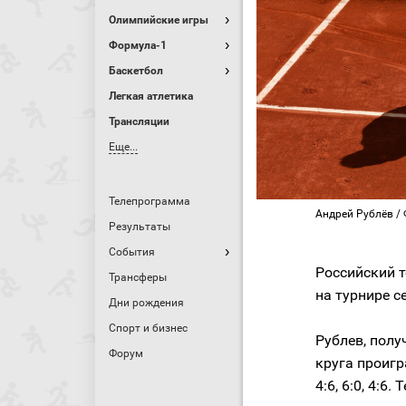
Олимпийские игры
Формула-1
Баскетбол
Легкая атлетика
Трансляции
Еще...
Телепрограмма
Андрей Рублёв / Фо
Результаты
События
Российский 
Трансферы
на турнире с
Дни рождения
Спорт и бизнес
Рублев, полу
Форум
круга проиг
4:6, 6:0, 4:6