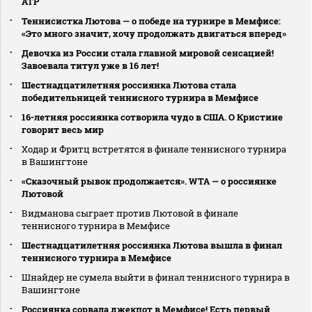
АТР
Теннисистка Лютова — о победе на турнире в Мемфисе:
«Это много значит, хочу продолжать двигаться вперед»
Девочка из России стала главной мировой сенсацией!
Завоевала титул уже в 16 лет!
Шестнадцатилетняя россиянка Лютова стала
победительницей теннисного турнира в Мемфисе
16-летняя россиянка сотворила чудо в США. О Кристине
говорит весь мир
Ходар и Фритц встретятся в финале теннисного турнира
в Вашингтоне
«Сказочный рывок продолжается». WTA — о россиянке
Лютовой
Видманова сыграет против Лютовой в финале
теннисного турнира в Мемфисе
Шестнадцатилетняя россиянка Лютова вышла в финал
теннисного турнира в Мемфисе
Шнайдер не сумела выйти в финал теннисного турнира в
Вашингтоне
Россиянка сорвала джекпот в Мемфисе! Есть первый