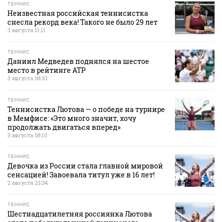
ТЕННИС
Неизвестная российская теннисистка
снесла рекорд века! Такого не было 29 лет
3 августа 11:11
ТЕННИС
Даниил Медведев поднялся на шестое
место в рейтинге АТР
3 августа 08:33
ТЕННИС
Теннисистка Лютова — о победе на турнире
в Мемфисе: «Это много значит, хочу
продолжать двигаться вперед»
3 августа 08:10
ТЕННИС
Девочка из России стала главной мировой
сенсацией! Завоевала титул уже в 16 лет!
2 августа 23:34
ТЕННИС
Шестнадцатилетняя россиянка Лютова