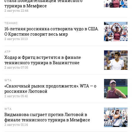
стала победительницей теннисного
турнира в Мемфисе
2 августа 22:44
ТЕННИС
16-летняя россиянка сотворила чудо в США.
О Кристине говорит весь мир
2 августа 10:13
ATP
Ходар и Фритц встретятся в финале
теннисного турнира в Вашингтоне
2 августа 07:05
WTA
«Сказочный рывок продолжается». WTA — о
россиянке Лютовой
2 августа 05:41
WTA
Видманова сыграет против Лютовой в
финале теннисного турнира в Мемфисе
2 августа 01:14