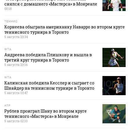
снялся с домашнего «Мастерса» в Монреале
00:18
ТЕННИС
Корнеева обыграла американку Наварро во втором круге
теннисного турнира в Торонто
5 августа 23:34
WTA
Андреева победила Плишкову и вышла в
третий круг турнира в Торонто
5 августа 23:16
WTA
Калинская победила Кесслер и сыграет со
Шнайдер на теннисном турнире в Торонто
5 августа 03:47
ATP
Рублев проиграл Шану во втором круге
теннисного «Мастерса» в Монреале
5 августа 02:10