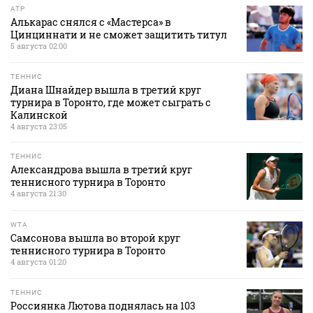
ATP
Алькарас снялся с «Мастерса» в
Цинциннати и не сможет защитить титул
5 августа 02:00
ТЕННИС
Диана Шнайдер вышла в третий круг
турнира в Торонто, где может сыграть с
Калинской
4 августа 23:05
ТЕННИС
Александрова вышла в третий круг
теннисного турнира в Торонто
4 августа 21:30
WTA
Самсонова вышла во второй круг
теннисного турнира в Торонто
4 августа 01:20
ТЕННИС
Россиянка Лютова поднялась на 103