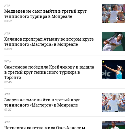
ATP
Медведев не смог выйти в третий круг
теннисного турнира в Монреале
03:52
ATP
Хачанов проиграл Атману во втором круге
теннисного «Мастерса» в Монреале
03:09
WTA
Самсонова победила Крейчикову и вышла
в третий круг теннисного турнира в
Торонто
02:45
ATP
Зверев не смог выйти в третий круг
теннисного «Мастерса» в Монреале
01:27
ATP
Четвертая ракетка мира Оже‑Аляссим