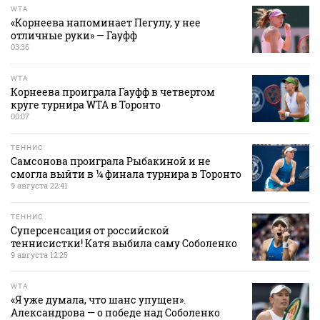
WTA
«Корнеева напоминает Пегулу, у нее
отличные руки» — Гауфф
03:35
WTA
Корнеева проиграла Гауфф в четвертом
круге турнира WTA в Торонто
00:07
ТЕННИС
Самсонова проиграла Рыбакиной и не
смогла выйти в ¼ финала турнира в Торонто
9 августа 22:41
ТЕННИС
Суперсенсация от российской
теннисистки! Катя выбила саму Соболенко
9 августа 12:25
WTA
«Я уже думала, что шанс упущен».
Александрова — о победе над Соболенко