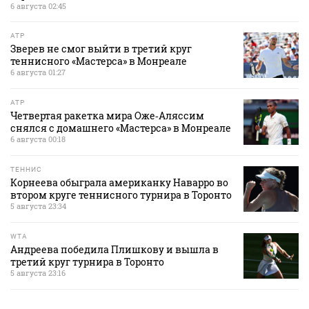
6 августа 02:45
ATP
Зверев не смог выйти в третий круг
теннисного «Мастерса» в Монреале
6 августа 01:27
ATP
Четвертая ракетка мира Оже‑Аляссим
снялся с домашнего «Мастерса» в Монреале
6 августа 00:18
ТЕННИС
Корнеева обыграла американку Наварро во
втором круге теннисного турнира в Торонто
5 августа 23:34
WTA
Андреева победила Плишкову и вышла в
третий круг турнира в Торонто
5 августа 23:16