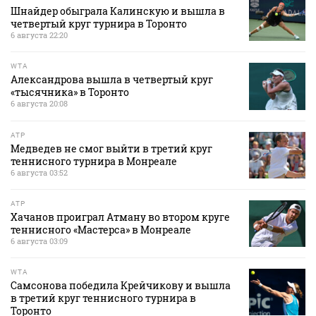
Шнайдер обыграла Калинскую и вышла в
четвертый круг турнира в Торонто
6 августа 22:20
WTA
Александрова вышла в четвертый круг
«тысячника» в Торонто
6 августа 20:08
ATP
Медведев не смог выйти в третий круг
теннисного турнира в Монреале
6 августа 03:52
ATP
Хачанов проиграл Атману во втором круге
теннисного «Мастерса» в Монреале
6 августа 03:09
WTA
Самсонова победила Крейчикову и вышла
в третий круг теннисного турнира в
Торонто