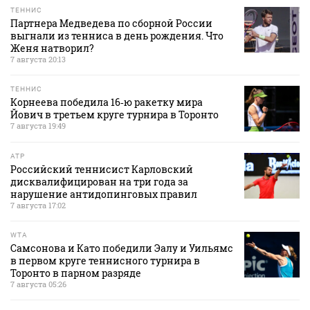
ТЕННИС
Партнера Медведева по сборной России
выгнали из тенниса в день рождения. Что
Женя натворил?
7 августа 20:13
ТЕННИС
Корнеева победила 16‑ю ракетку мира
Йович в третьем круге турнира в Торонто
7 августа 19:49
ATP
Российский теннисист Карловский
дисквалифицирован на три года за
нарушение антидопинговых правил
7 августа 17:02
WTA
Самсонова и Като победили Эалу и Уильямс
в первом круге теннисного турнира в
Торонто в парном разряде
7 августа 05:26