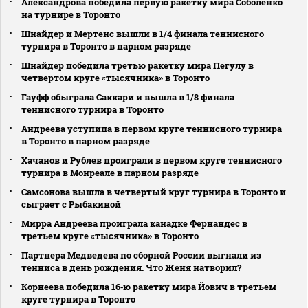
Александрова победила первую ракетку мира Соболенко
на турнире в Торонто
Шнайдер и Мертенс вышли в 1/4 финала теннисного
турнира в Торонто в парном разряде
Шнайдер победила третью ракетку мира Пегулу в
четвертом круге «тысячника» в Торонто
Гауфф обыграла Саккари и вышла в 1/8 финала
теннисного турнира в Торонто
Андреева уступипа в первом круге теннисного турнира
в Торонто в парном разряде
Хачанов и Рублев проиграли в первом круге теннисного
турнира в Монреале в парном разряде
Самсонова вышла в четвертый круг турнира в Торонто и
сыграет с Рыбакиной
Мирра Андреева проиграла канадке Фернандес в
третьем круге «тысячника» в Торонто
Партнера Медведева по сборной России выгнали из
тенниса в день рождения. Что Женя натворил?
Корнеева победила 16‑ю ракетку мира Йович в третьем
круге турнира в Торонто