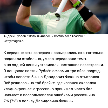
Андрей Рублев / Фото: © Anadolu / Contributor / Anadolu /
Gettyimages.ru
К середине сета соперники разыгрались окончательно:
подавали стабильно, умело чередовали темп,
а на задней линии устраивали настоящие перестрелки.
В концовке партии Рублёв оформил три эйса подряд,
чтобы повести 5:4, но Давидович-Фокина отыгрался.
Всё решилось на тай-брейке, где испанец оказался
хладнокровнее: агрессивно принимал, часто бил
навылет и воспользовался ошибками россиянина —
7:6 (7:3) в пользу Давидовича-Фокины.