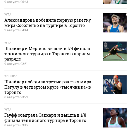
9 августа 06:43
WTA
Александрова победила первую ракетку
мира Соболенко на турнире в Торонто
9 августа 04:44
WTA
Шнайдер и Мертенс вышли в 1/4 финала
теннисного турнира в Торонто в парном
разряде
9 августа 02:31
ТЕННИС
Шнайдер победила третью ракетку мира
Пегулу в четвертом круге «тысячника» в
Торонто
8 августа 23:29
WTA
Гауфф обыграла Саккари и вышла в 1/8
финала теннисного турнира в Торонто
8 августа 03:45