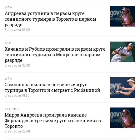
WTA
Андреева уступипа в первом круге
теннисного турнира в Торонто в парном
разряде
8 августа 03:02
ATP
Хачанов и Рублев проиграли в первом круге
теннисного турнира в Монреале в парном
разряде
8 августа 02:30
WTA
Самсонова вышла в четвертый круг
турнира в Торонто и сыграет с Рыбакиной
8 августа 01:15
ТЕННИС
Мирра Андреева проиграла канадке
Фернандес в третьем круге «тысячника» в
Торонто
7 августа 22:58