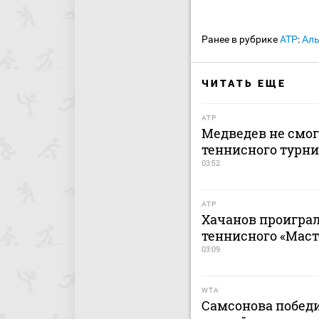
Ранее в рубрике
ATP
:
Аль
ЧИТАТЬ ЕЩЕ
ATP
Медведев не смог
теннисного турни
03:52
ATP
Хачанов проиграл
теннисного «Маст
03:09
WTA
Самсонова побед