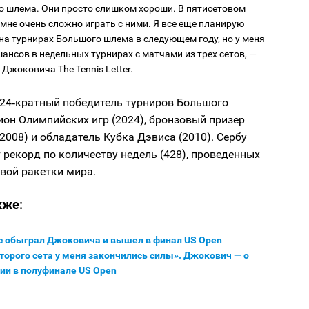
 шлема. Они просто слишком хороши. В пятисетовом
мне очень сложно играть с ними. Я все еще планирую
на турнирах Большого шлема в следующем году, но у меня
ансов в недельных турнирах с матчами из трех сетов, —
 Джоковича The Tennis Letter.
24‑кратный победитель турниров Большого
он Олимпийских игр (2024), бронзовый призер
008) и обладатель Кубка Дэвиса (2010). Сербу
рекорд по количеству недель (428), проведенных
рвой ракетки мира.
кже:
с обыграл Джоковича и вышел в финал US Open
торого сета у меня закончились силы». Джокович — о
ии в полуфинале US Open