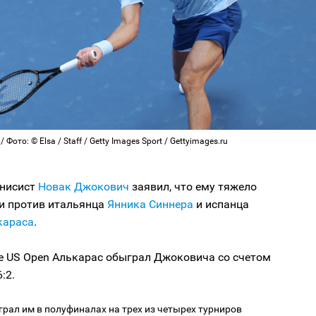
Фото: © Elsa / Staff / Getty Images Sport / Gettyimages.ru
ннисист
Новак Джокович
заявил, что ему тяжело
и против итальянца
Янника Синнера
и испанца
караса
.
е US Open Алькарас обыграл Джоковича со счетом
6:2.
грал им в полуфиналах на трех из четырех турниров