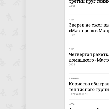
третий круг тенн
02:45
ATP
Зверев не смог в
«Мастерса» в Мон
01:27
ATP
Четвертая ракетк
домашнего «Маст
00:18
ТЕННИС
Корнеева обыграл
теннисного турни
5 августа 23:34
WTA