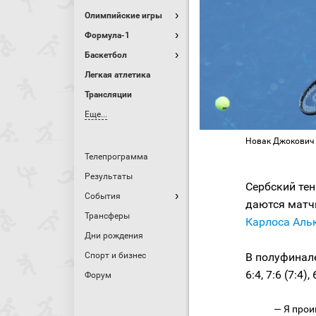
Олимпийские игры
Формула-1
Баскетбол
Легкая атлетика
Трансляции
Еще...
Новак Джокович / 
Телепрограмма
Результаты
Сербский те
События
даются матч
Трансферы
Карлоса Аль
Дни рождения
Спорт и бизнес
В полуфинал
6:4, 7:6 (7:4), 
Форум
— Я прои