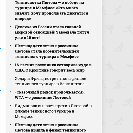
Теннисистка Лютова — о победе на
турнире в Мемфисе: «Это много
значит, хочу продолжать двигаться
вперед»
Девочка из России стала главной
мировой сенсацией! Завоевала титул
уже в 16 лет!
Шестнадцатилетняя россиянка
Лютова стала победительницей
теннисного турнира в Мемфисе
16-летняя россиянка сотворила чудо в
США. О Кристине говорит весь мир
Ходар и Фритц встретятся в финале
теннисного турнира в Вашингтоне
«Сказочный рывок продолжается».
WTA — о россиянке Лютовой
Видманова сыграет против Лютовой в
финале теннисного турнира в
Мемфисе
Шестнадцатилетняя россиянка
Лютова вышла в финал теннисного