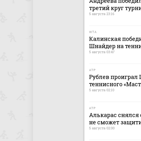
Андреева победи
третий круг турн
5 августа 23:16
WTA
Калинская победи
Шнайдер на тенни
5 августа 03:47
ATP
Рублев проиграл 
теннисного «Маст
5 августа 02:10
ATP
Алькарас снялся 
не сможет защит
5 августа 02:00