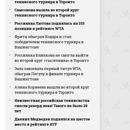
теннисного турнира в Торонто
Самсонова вышла во второй круг
теннисного турнира в Торонто
Россиянка Лютова поднялась на 103
позиции в рейтинге WTA
Фритц обыграл Ходара и стал
победителем теннисного турнира в
Вашингтоне
Россиянка Блинкова не смогла выйти
во второй круг «тысячника» в Торонто
Эала завоевала первый титул WTA,
обыграв Пегулу в финале турнира в
Вашингтоне
Алина Корнеева вышла во второй круг
теннисного турнира в Торонто
Неизвестная российская теннисистка
снесла рекорд века! Такого не было 29
лет
Даниил Медведев поднялся на шестое
место в рейтинге АТР