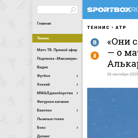
Главная
ТЕННИС
ATP
«Они 
Теннис
R
— о ма
Матч ТВ. Прямой эфир
Y
Подписка «Максимум»
Алька
Видео
06 сентября 2025
Футбол
Хоккей
MMA/Единоборства
Фигурное катание
Биатлон
Лыжные гонки
Бокс
Допинг