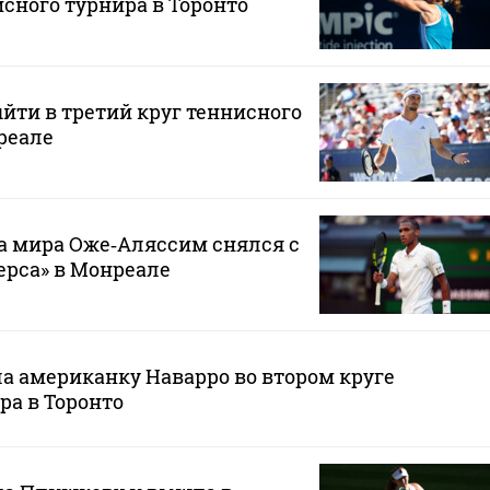
исного турнира в Торонто
ыйти в третий круг теннисного
реале
а мира Оже‑Аляссим снялся с
ерса» в Монреале
а американку Наварро во втором круге
ра в Торонто