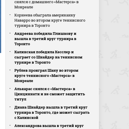
снялся с домашнего «Мастерса» в
Монреале
Корнеева обыграла американку
Наварро во втором круге теннисного
турнира в Торонто
Андреева победила Плишкову и
вышла в третий круг турнира в
Торонто
Калинская победила Кесслер и
сыграет со Шнайдер на теннисном
турнире в Торонто
Рублев проиграл Шану во втором
круге теннисного «Мастерса» в
Монреале
Алькарас снялся с «Мастерса» в
Цинциннати и не сможет защитить
титул
Диана Шнайдер вышла в третий круг
турнира в Торонто, где может сыграть
с Калинской
Александрова вышла в третий круг