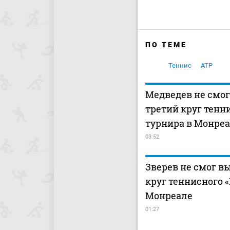
ПО ТЕМЕ
Теннис
ATP
Медведев не смог
третий круг тенн
турнира в Монре
03:52
Зверев не смог в
круг теннисного 
Монреале
01:27