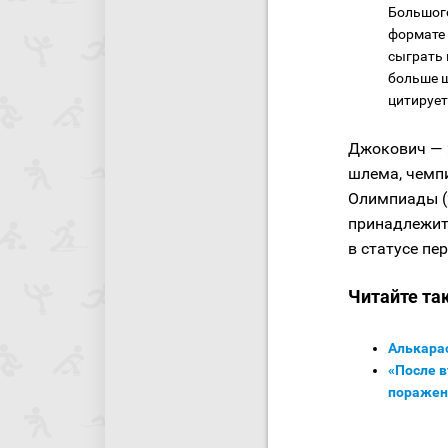
Большого
формате 
сыграть 
больше ш
цитирует
Джокович — 
шлема, чемпи
Олимпиады (2
принадлежит 
в статусе пе
Читайте та
Алькара
«После в
поражен