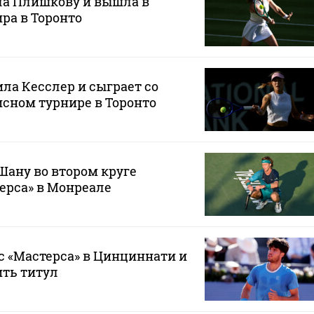
ла Плишкову и вышла в
ира в Торонто
ла Кесслер и сыграет со
сном турнире в Торонто
Шану во втором круге
ерса» в Монреале
с «Мастерса» в Цинциннати и
ить титул