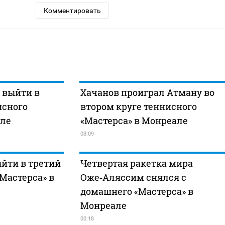
Комментировать
 выйти в
Хачанов проиграл Атману во
исного
втором круге теннисного
але
«Мастерса» в Монреале
03:09
ыйти в третий
Четвертая ракетка мира
«Мастерса» в
Оже‑Аляссим снялся с
домашнего «Мастерса» в
Монреале
00:18