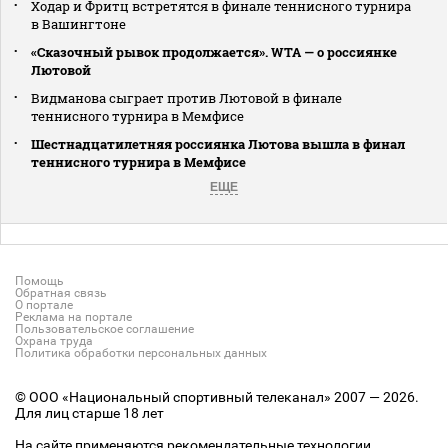
Ходар и Фритц встретятся в финале теннисного турнира
в Вашингтоне
«Сказочный рывок продолжается». WTA — о россиянке
Лютовой
Видманова сыграет против Лютовой в финале
теннисного турнира в Мемфисе
Шестнадцатилетняя россиянка Лютова вышла в финал
теннисного турнира в Мемфисе
ЕЩЕ
Помощь
Обратная связь
О портале
Реклама на портале
Пользовательское соглашение
Охрана труда
Политика обработки персональных данных
© ООО «Национальный спортивный телеканал» 2007 — 2026.
Для лиц старше 18 лет
На сайте применяются рекомендательные технологии.