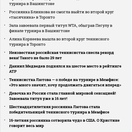
турнира в Вашингтоне
Россиянка Блинкова не смогла выйти во второй круг
«тысячника» в Торонто
Эала завоевала первый титул WTA, обыграв Пегулу в
финале турнира в Вашингтоне
Алина Корнеева вышла во второй круг теннисного
турнира в Торонто
Неизвестная российская теннисистка снесла рекорд
века! Такого не было 29 лет
Даниил Медведев поднялся на шестое место в рейтинге
АТР
Теннисистка Лютова — о победе на турнире в Мемфисе:
«Это много значит, хочу продолжать двигаться вперед»
Девочка из России стала главной мировой сенсацией!
Завоевала титул уже в 16 лет!
Шестнадцатилетняя россиянка Лютова стала
победительницей теннисного турнира в Мемфисе
16-летняя россиянка сотворила чудо в США. О Кристине
говорит весь мир