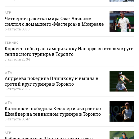
ATP
Четвертая ракетка мира Оже‑Аляссим
снялся с домашнего «Мастерса» в Монреале
6 августа 00:18
ТЕННИС
Корнеева обыграла американку Наварро во втором круге
теннисного турнира в Торонто
5 августа 23:34
WTA
Андреева победила Плишкову и вышла в
третий круг турнира в Торонто
5 августа 23:16
WTA
Калинская победила Кесслер и сыграет со
Шнайдер на теннисном турнире в Торонто
5 августа 03:47
ATP
Рублев проиграл Шану во втором круге