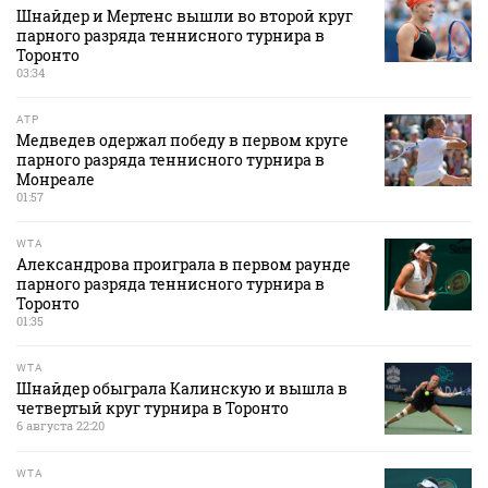
Шнайдер и Мертенс вышли во второй круг
парного разряда теннисного турнира в
Торонто
03:34
ATP
Медведев одержал победу в первом круге
парного разряда теннисного турнира в
Монреале
01:57
WTA
Александрова проиграла в первом раунде
парного разряда теннисного турнира в
Торонто
01:35
WTA
Шнайдер обыграла Калинскую и вышла в
четвертый круг турнира в Торонто
6 августа 22:20
WTA