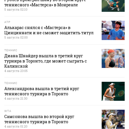
теннисного «Мастерса» в Монреале
5 августа 02:10
ATP
Алькарас снялся с «Мастерса» в
Цинциннати и не сможет защитить титул
5 августа 02:00
ТЕННИС
Диана Шнайдер вышла в третий круг
турнира в Торонто, где может сыграть с
Калинской
4 августа 23:05
ТЕННИС
Александрова вышла в третий круг
теннисного турнира в Торонто
4 августа 21:30
WTA
Самсонова вышла во второй круг
теннисного турнира в Торонто
4 августа 01:20