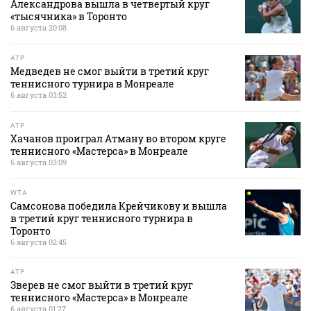
Александрова вышла в четвертый круг
«тысячника» в Торонто
6 августа 20:08
ATP
Медведев не смог выйти в третий круг
теннисного турнира в Монреале
6 августа 03:52
ATP
Хачанов проиграл Атману во втором круге
теннисного «Мастерса» в Монреале
6 августа 03:09
WTA
Самсонова победила Крейчикову и вышла
в третий круг теннисного турнира в
Торонто
6 августа 02:45
ATP
Зверев не смог выйти в третий круг
теннисного «Мастерса» в Монреале
6 августа 01:27