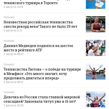
теннисного турнира в Торонто
3 августа 19:14
ТЕННИС
Неизвестная российская теннисистка
снесла рекорд века! Такого не было 29 лет
3 августа 11:11
ТЕННИС
Даниил Медведев поднялся на шестое
место в рейтинге АТР
3 августа 08:33
ТЕННИС
Теннисистка Лютова — о победе на турнире
в Мемфисе: «Это много значит, хочу
продолжать двигаться вперед»
3 августа 08:10
ТЕННИС
Девочка из России стала главной мировой
сенсацией! Завоевала титул уже в 16 лет!
2 августа 23:34