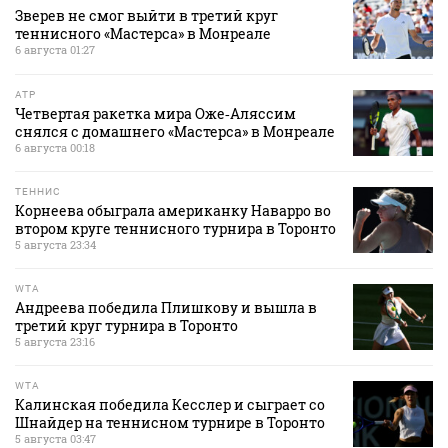
Зверев не смог выйти в третий круг
теннисного «Мастерса» в Монреале
6 августа 01:27
ATP
Четвертая ракетка мира Оже‑Аляссим
снялся с домашнего «Мастерса» в Монреале
6 августа 00:18
ТЕННИС
Корнеева обыграла американку Наварро во
втором круге теннисного турнира в Торонто
5 августа 23:34
WTA
Андреева победила Плишкову и вышла в
третий круг турнира в Торонто
5 августа 23:16
WTA
Калинская победила Кесслер и сыграет со
Шнайдер на теннисном турнире в Торонто
5 августа 03:47