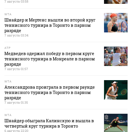
7 августа 03:58
WTA
Шнайдер и Мертенс вышли во второй круг
теннисного турнира в Торонто в парном
разряде
7 августа 03:34
ATP
Медведев одержал победу в первом круге
теннисного турнира в Монреале в парном
разряде
7 августа 01:57
WTA
Александрова проиграла в первом раунде
теннисного турнира в Торонто в парном
разряде
7 августа 01:35
WTA
Шнайдер обыграла Калинскую и вышла в
четвертый круг турнира в Торонто
6 августа 22:20