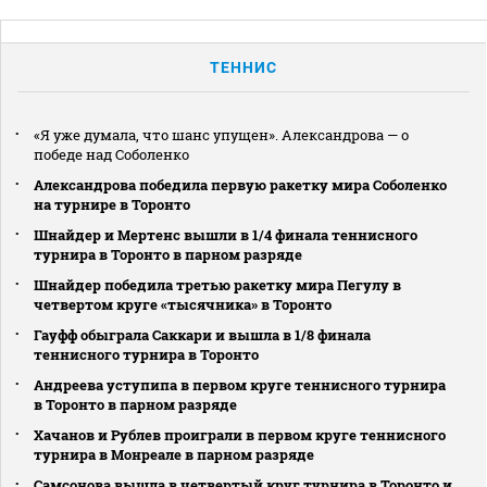
ТЕННИС
«Я уже думала, что шанс упущен». Александрова — о
победе над Соболенко
Александрова победила первую ракетку мира Соболенко
на турнире в Торонто
Шнайдер и Мертенс вышли в 1/4 финала теннисного
турнира в Торонто в парном разряде
Шнайдер победила третью ракетку мира Пегулу в
четвертом круге «тысячника» в Торонто
Гауфф обыграла Саккари и вышла в 1/8 финала
теннисного турнира в Торонто
Андреева уступипа в первом круге теннисного турнира
в Торонто в парном разряде
Хачанов и Рублев проиграли в первом круге теннисного
турнира в Монреале в парном разряде
Самсонова вышла в четвертый круг турнира в Торонто и