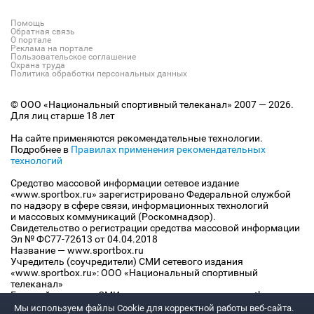
Помощь
Обратная связь
О портале
Реклама на портале
Пользовательское соглашение
Охрана труда
Политика обработки персональных данных
© ООО «Национальный спортивный телеканал» 2007 — 2026.
Для лиц старше 18 лет
На сайте применяются рекомендательные технологии.
Подробнее в
Правилах применения рекомендательных
технологий
Средство массовой информации сетевое издание
«www.sportbox.ru» зарегистрировано Федеральной службой
по надзору в сфере связи, информационных технологий
и массовых коммуникаций (Роскомнадзор).
Свидетельство о регистрации средства массовой информации
Эл № ФС77-72613 от 04.04.2018
Название — www.sportbox.ru
Учредитель (соучредители) СМИ сетевого издания
«www.sportbox.ru»: ООО «Национальный спортивный
телеканал»
Главный редактор СМИ сетевого издания «www.sportbox.ru»:
Конов В.А.
Мы используем файлы Сookie для корректной работы веб-сайта.