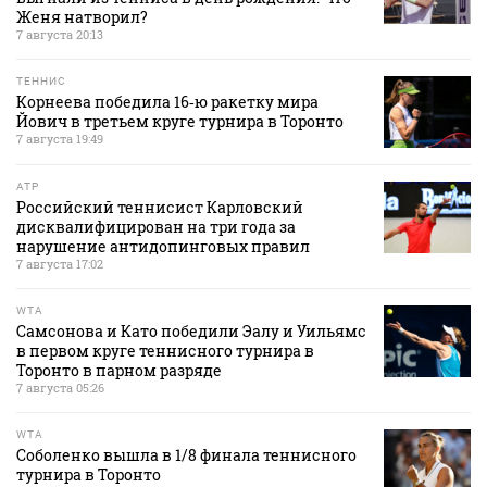
Женя натворил?
7 августа 20:13
ТЕННИС
Корнеева победила 16‑ю ракетку мира
Йович в третьем круге турнира в Торонто
7 августа 19:49
ATP
Российский теннисист Карловский
дисквалифицирован на три года за
нарушение антидопинговых правил
7 августа 17:02
WTA
Самсонова и Като победили Эалу и Уильямс
в первом круге теннисного турнира в
Торонто в парном разряде
7 августа 05:26
WTA
Соболенко вышла в 1/8 финала теннисного
турнира в Торонто