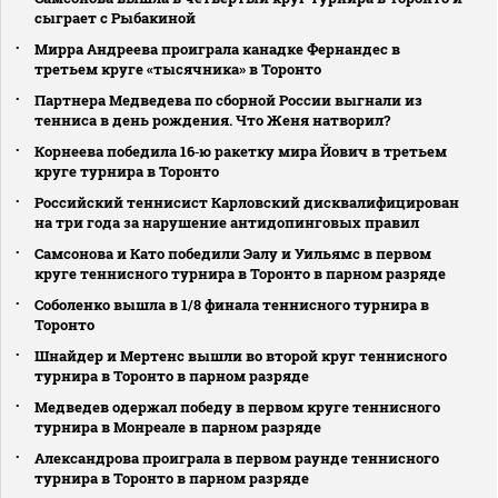
сыграет с Рыбакиной
Мирра Андреева проиграла канадке Фернандес в
третьем круге «тысячника» в Торонто
Партнера Медведева по сборной России выгнали из
тенниса в день рождения. Что Женя натворил?
Корнеева победила 16‑ю ракетку мира Йович в третьем
круге турнира в Торонто
Российский теннисист Карловский дисквалифицирован
на три года за нарушение антидопинговых правил
Самсонова и Като победили Эалу и Уильямс в первом
круге теннисного турнира в Торонто в парном разряде
Соболенко вышла в 1/8 финала теннисного турнира в
Торонто
Шнайдер и Мертенс вышли во второй круг теннисного
турнира в Торонто в парном разряде
Медведев одержал победу в первом круге теннисного
турнира в Монреале в парном разряде
Александрова проиграла в первом раунде теннисного
турнира в Торонто в парном разряде