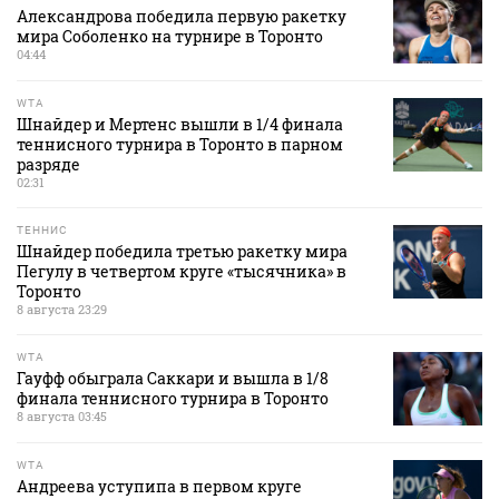
Александрова победила первую ракетку
мира Соболенко на турнире в Торонто
04:44
WTA
Шнайдер и Мертенс вышли в 1/4 финала
теннисного турнира в Торонто в парном
разряде
02:31
ТЕННИС
Шнайдер победила третью ракетку мира
Пегулу в четвертом круге «тысячника» в
Торонто
8 августа 23:29
WTA
Гауфф обыграла Саккари и вышла в 1/8
финала теннисного турнира в Торонто
8 августа 03:45
WTA
Андреева уступипа в первом круге