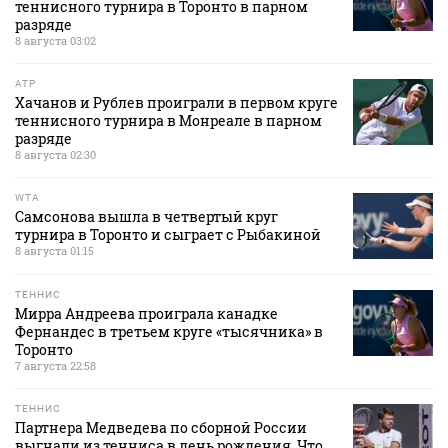
теннисного турнира в Торонто в парном
разряде
8 августа 03:02
ATP
Хачанов и Рублев проиграли в первом круге
теннисного турнира в Монреале в парном
разряде
8 августа 02:30
WTA
Самсонова вышла в четвертый круг
турнира в Торонто и сыграет с Рыбакиной
8 августа 01:15
ТЕННИС
Мирра Андреева проиграла канадке
Фернандес в третьем круге «тысячника» в
Торонто
7 августа 22:58
ТЕННИС
Партнера Медведева по сборной России
выгнали из тенниса в день рождения. Что