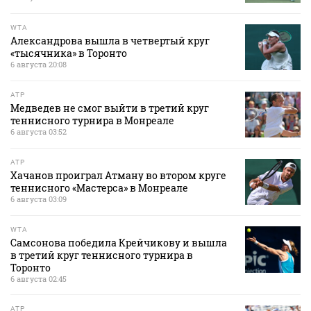
WTA
Александрова вышла в четвертый круг
«тысячника» в Торонто
6 августа 20:08
ATP
Медведев не смог выйти в третий круг
теннисного турнира в Монреале
6 августа 03:52
ATP
Хачанов проиграл Атману во втором круге
теннисного «Мастерса» в Монреале
6 августа 03:09
WTA
Самсонова победила Крейчикову и вышла
в третий круг теннисного турнира в
Торонто
6 августа 02:45
ATP